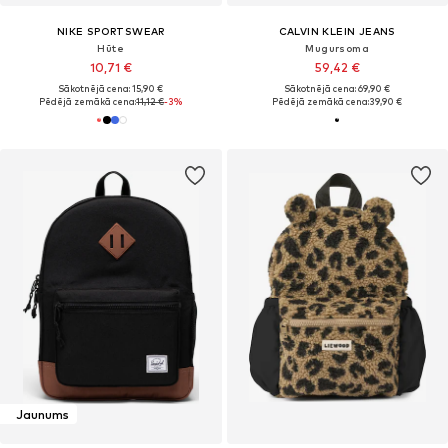
NIKE SPORTSWEAR
CALVIN KLEIN JEANS
Hūte
Mugursoma
10,71 €
59,42 €
Sākotnējā cena: 15,90 €
Sākotnējā cena: 69,90 €
Pēdējā zemākā cena:
11,12 €
-3%
Pēdējā zemākā cena:
39,90 €
Jaunums