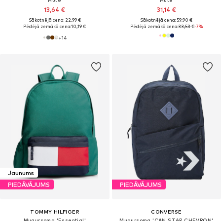
Hūte
Hūte
13,64 €
31,14 €
Sākotnējā cena: 22,99 €
Sākotnējā cena: 59,90 €
Pēdējā zemākā cena:
10,19 €
Pēdējā zemākā cena:
33,53 €
-7%
+
14
Jaunums
PIEDĀVĀJUMS
PIEDĀVĀJUMS
TOMMY HILFIGER
CONVERSE
Mugursoma 'Essential'
Mugursoma 'CAN STAR CHEVRON'