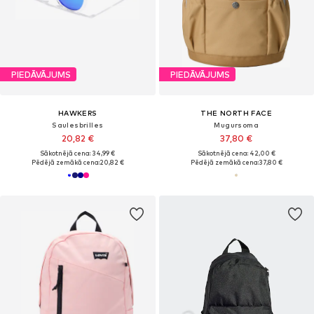
PIEDĀVĀJUMS
PIEDĀVĀJUMS
HAWKERS
THE NORTH FACE
Saulesbrilles
Mugursoma
20,82 €
37,80 €
Sākotnējā cena: 34,99 €
Sākotnējā cena: 42,00 €
Pēdējā zemākā cena:
20,82 €
Pēdējā zemākā cena:
37,80 €