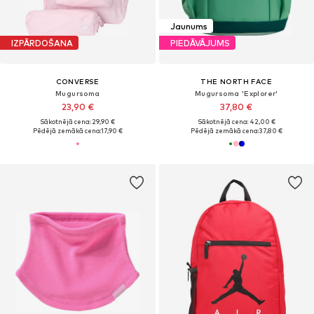
Jaunums
IZPĀRDOŠANA
PIEDĀVĀJUMS
CONVERSE
THE NORTH FACE
Mugursoma
Mugursoma 'Explorer'
23,90 €
37,80 €
Sākotnējā cena: 29,90 €
Sākotnējā cena: 42,00 €
Pēdējā zemākā cena:
17,90 €
Pēdējā zemākā cena:
37,80 €