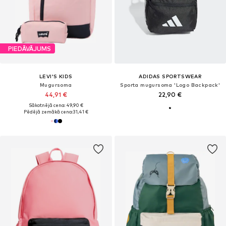
PIEDĀVĀJUMS
LEVI'S KIDS
ADIDAS SPORTSWEAR
Mugursoma
Sporta mugursoma 'Logo Backpack'
44,91 €
22,90 €
Sākotnējā cena: 49,90 €
Pēdējā zemākā cena:
31,41 €