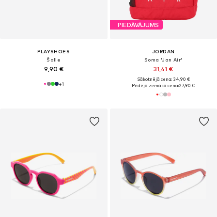
PIEDĀVĀJUMS
PLAYSHOES
JORDAN
Šalle
Soma 'Jan Air'
9,90 €
31,41 €
Sākotnējā cena: 34,90 €
+
1
Pēdējā zemākā cena:
27,90 €