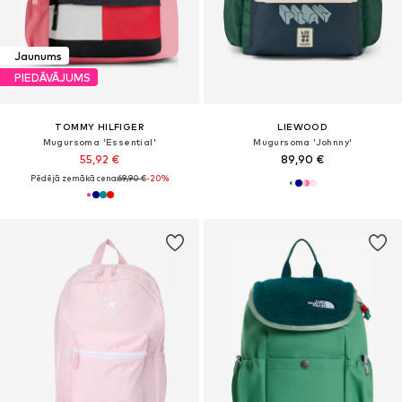
Jaunums
PIEDĀVĀJUMS
TOMMY HILFIGER
LIEWOOD
Mugursoma 'Essential'
Mugursoma 'Johnny'
55,92 €
89,90 €
Pēdējā zemākā cena:
69,90 €
-20%