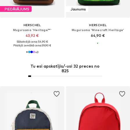
PIEDĀVĀJUMS
Jaunums
HERSCHEL
HERSCHEL
Mugursoma 'Heritage™'
Mugursoma 'Minecraft Heritage'
43,92 €
64,90 €
Sākotnējā cena: 54,90 €
Pēdējā zemākā cena:
39,90 €
+
3
Tu esi apskatījis/-usi 32 preces no
825