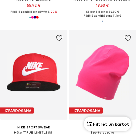
55,92 €
19,53 €
Pēdējā zemākā cena:
69,90 €
-20%
Sākotnējā cena: 34,90 €
Pēdējā zemākā cena:
11,16 €
IZPĀRDOŠANA
IZPĀRDOŠANA
Filtrēt un kārtot
NIKE SPORTSWEAR
4F JUNIOR
Hūte 'TRUE LIMITLESS'
Sporta cepure