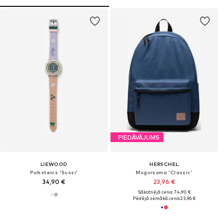
PIEDĀVĀJUMS
LIEWOOD
HERSCHEL
Pulkstenis 'Sussi'
Mugursoma 'Classic'
34,90 €
23,96 €
Sākotnējā cena: 74,90 €
Pēdējā zemākā cena:
23,96 €