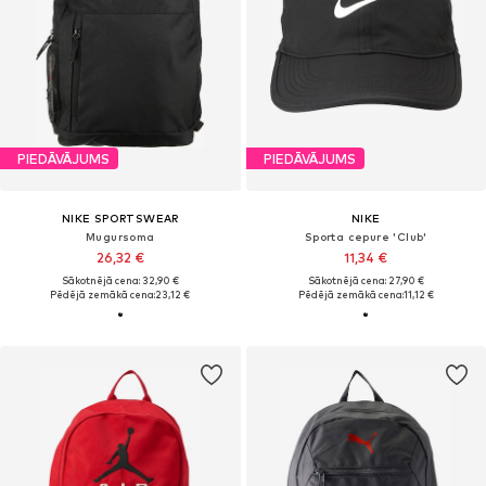
PIEDĀVĀJUMS
PIEDĀVĀJUMS
NIKE SPORTSWEAR
NIKE
Mugursoma
Sporta cepure 'Club'
26,32 €
11,34 €
Sākotnējā cena: 32,90 €
Sākotnējā cena: 27,90 €
Pēdējā zemākā cena:
23,12 €
Pēdējā zemākā cena:
11,12 €