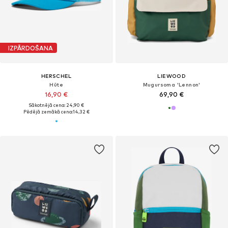
IZPĀRDOŠANA
HERSCHEL
LIEWOOD
Hūte
Mugursoma 'Lennon'
16,90 €
69,90 €
Sākotnējā cena: 24,90 €
Pēdējā zemākā cena:
14,32 €