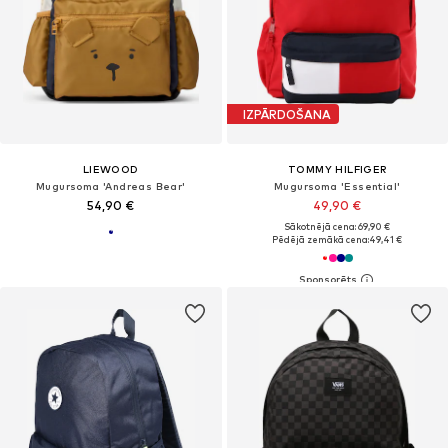
IZPĀRDOŠANA
LIEWOOD
TOMMY HILFIGER
Mugursoma 'Andreas Bear'
Mugursoma 'Essential'
54,90 €
49,90 €
Sākotnējā cena: 69,90 €
Pēdējā zemākā cena:
49,41 €