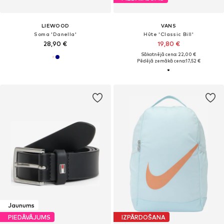
LIEWOOD
VANS
Soma 'Danella'
Hūte 'Classic Bill'
28,90 €
19,80 €
Sākotnējā cena: 22,00 €
Pēdējā zemākā cena:
17,52 €
Jaunums
PIEDĀVĀJUMS
IZPĀRDOŠANA