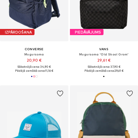
IZPĀRDOŠANA
PIEDĀVĀJUMS
CONVERSE
VANS
Mugursoma
Mugursoma 'Old Skool Grom'
20,90 €
29,61 €
Sākotnējā cena: 34,90 €
Sākotnējā cena: 37,90 €
Pēdējā zemākā cena:
11,16 €
Pēdējā zemākā cena:
29,61 €