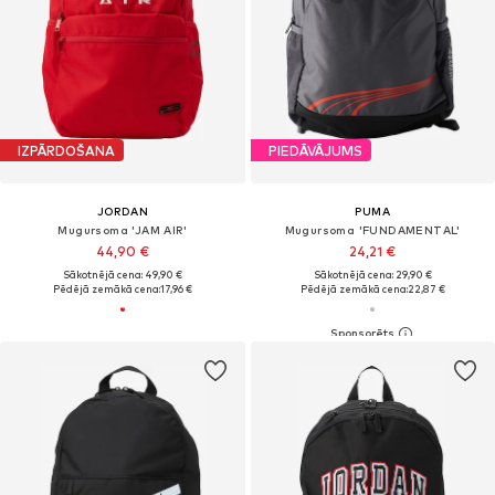
IZPĀRDOŠANA
PIEDĀVĀJUMS
JORDAN
PUMA
Mugursoma 'JAM AIR'
Mugursoma 'FUNDAMENTAL'
44,90 €
24,21 €
Sākotnējā cena: 49,90 €
Sākotnējā cena: 29,90 €
Pēdējā zemākā cena:
17,96 €
Pēdējā zemākā cena:
22,87 €