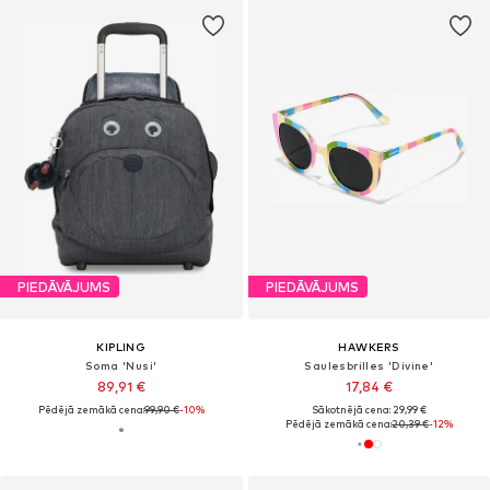
PIEDĀVĀJUMS
PIEDĀVĀJUMS
KIPLING
HAWKERS
Soma 'Nusi'
Saulesbrilles 'Divine'
89,91 €
17,84 €
Pēdējā zemākā cena:
99,90 €
-10%
Sākotnējā cena: 29,99 €
Pēdējā zemākā cena:
20,39 €
-12%