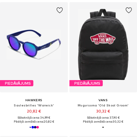
PIEDĀVĀJUMS
PIEDĀVĀJUMS
HAWKERS
VANS
Saulesbrilles 'Warwick'
Mugursoma 'Old Skool Groom'
20,82 €
30,32 €
Sākotnējā cena: 34,99 €
Sākotnējā cena: 37,90 €
Pēdējā zemākā cena:
20,82 €
Pēdējā zemākā cena:
30,32 €