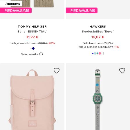
Jaunums
PIEDĀVĀJUMS
PIEDĀVĀJUMS
TOMMY HILFIGER
HAWKERS
Šalle 'ESSENTIAL'
Saulesbrilles 'Rave'
31,92 €
16,87 €
Pēdējā zemākā cena:
39,90 €
-20%
Sākotnējā cena: 29,99 €
Pēdējā zemākā cena:
19,12 €
-11%
+
1