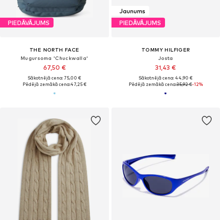
Jaunums
PIEDĀVĀJUMS
PIEDĀVĀJUMS
THE NORTH FACE
TOMMY HILFIGER
Mugursoma 'Chuckwalla'
Josta
67,50 €
31,43 €
Sākotnējā cena: 75,00 €
Sākotnējā cena: 44,90 €
Pēdējā zemākā cena:
47,25 €
Pēdējā zemākā cena:
35,92 €
-12%