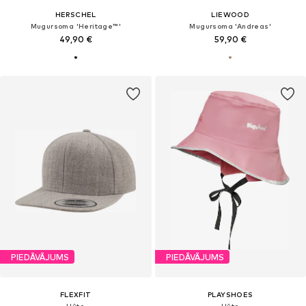
HERSCHEL
LIEWOOD
Mugursoma 'Heritage™'
Mugursoma 'Andreas'
49,90 €
59,90 €
PIEDĀVĀJUMS
PIEDĀVĀJUMS
FLEXFIT
PLAYSHOES