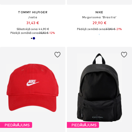
TOMMY HILFIGER
NIKE
Josta
Mugursoma 'Brasilia'
31,43 €
29,90 €
Sākotnējā cena: 44,90 €
Pēdējā zemākā cena:
37,90 €
-21%
Pēdējā zemākā cena:
35,92 €
-12%
PIEDĀVĀJUMS
PIEDĀVĀJUMS