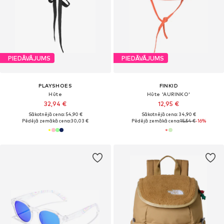
PIEDĀVĀJUMS
PIEDĀVĀJUMS
PLAYSHOES
FINKID
Hūte
Hūte 'AURINKO'
32,94 €
12,95 €
Sākotnējā cena: 54,90 €
Sākotnējā cena: 34,90 €
Pēdējā zemākā cena:
30,03 €
Pēdējā zemākā cena:
15,54 €
-16%