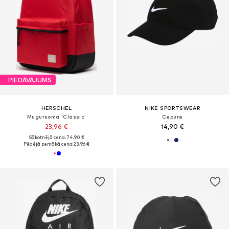
PIEDĀVĀJUMS
HERSCHEL
NIKE SPORTSWEAR
Mugursoma 'Classic'
Cepure
23,96 €
14,90 €
Sākotnējā cena: 74,90 €
Pēdējā zemākā cena:
23,96 €