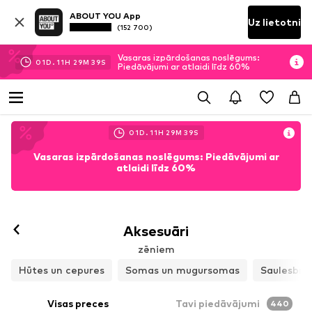
ABOUT YOU App
Uz lietotni
(152 700)
Vasaras izpārdošanas noslēgums:
01
D.
11
H
29
M
37
S
Piedāvājumi ar atlaidi līdz 60%
01
D.
11
H
29
M
37
S
Vasaras izpārdošanas noslēgums: Piedāvājumi ar
atlaidi līdz 60%
Aksesuāri
zēniem
Hūtes un cepures
Somas un mugursomas
Saulesbril
Visas preces
Tavi piedāvājumi
440