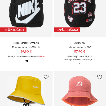
IZPĀRDOŠANA
IZPĀRDOŠANA
NIKE SPORTSWEAR
JORDAN
Mugursoma 'ELMNTL'
Mugursoma 'JAN'
29,90 €
57,90 €
Pēdējā zemākā cena:
34,90 €
-14%
Sākotnējā cena: 69,90 €
Pēdējā zemākā cena:
46,32 €