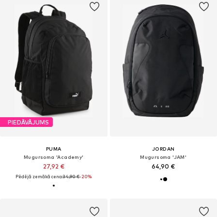
PIEDĀVĀJUMS
PUMA
JORDAN
Mugursoma 'Academy'
Mugursoma 'JAM'
27,92 €
64,90 €
Pēdējā zemākā cena:
34,90 €
-20%