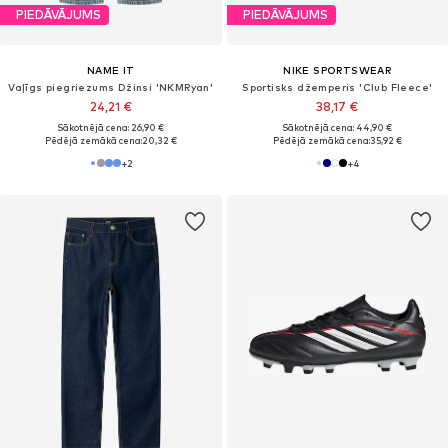
PIEDĀVĀJUMS
PIEDĀVĀJUMS
NAME IT
NIKE SPORTSWEAR
Vaļīgs piegriezums Džinsi 'NKMRyan'
Sportisks džemperis 'Club Fleece'
24,21 €
38,17 €
Sākotnējā cena: 26,90 €
Sākotnējā cena: 44,90 €
Pēdējā zemākā cena:
20,32 €
Pēdējā zemākā cena:
35,92 €
+
2
+
4