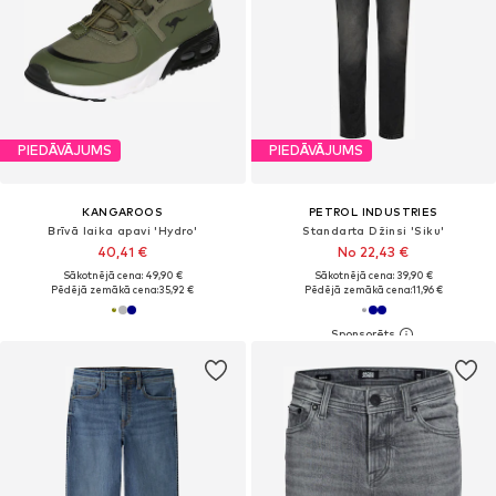
PIEDĀVĀJUMS
PIEDĀVĀJUMS
KANGAROOS
PETROL INDUSTRIES
Brīvā laika apavi 'Hydro'
Standarta Džinsi 'Siku'
40,41 €
No 22,43 €
Sākotnējā cena: 49,90 €
Sākotnējā cena: 39,90 €
Pēdējā zemākā cena:
35,92 €
Pēdējā zemākā cena:
11,96 €