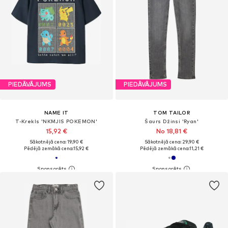
PIEDĀVĀJUMS
PIEDĀVĀJUMS
NAME IT
TOM TAILOR
T-Krekls 'NKMJIS POKEMON'
Šaurs Džinsi 'Ryan'
15,92 €
No 18,81 €
Sākotnējā cena: 19,90 €
Sākotnējā cena: 29,90 €
Pēdējā zemākā cena:
15,92 €
Pēdējā zemākā cena:
11,21 €