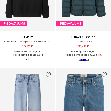
PIEDĀVĀJUMS
PIEDĀVĀJUMS
NAME IT
URBAN CLASSICS
Sportisks džemperis 'NKMKemuel'
Ziemas jaka
20,32 €
31,49 €
Sākotnējā cena: 26,90 €
Sākotnējā cena: 55,99 €
Pēdējā zemākā cena:
18,81 €
Pēdējā zemākā cena:
33,59 €
-6%
+
1