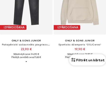
IZPĀRDOŠANA
IZPĀRDOŠANA
ONLY & SONS JUNIOR
ONLY & SONS JUNIOR
Pakapēniski sašaurināts piegriezums Džinsi 'OSJYOKE'
Sportisks džemperis 'OSJCeres'
23,90 €
19,90 €
Sākotnējā cena: 34,90 €
Sākotnējā cena: 26,90 €
Pēdējā zemākā cena:
11,66 €
Pēdējā zemākā cena:
11,13 €
Filtrēt un kārtot
+
2