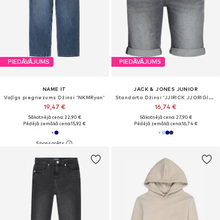
PIEDĀVĀJUMS
PIEDĀVĀJUMS
NAME IT
JACK & JONES JUNIOR
Vaļīgs piegriezums Džinsi 'NKMRyan'
Standarta Džinsi 'JJIRICK JJORIGINAL'
19,47 €
16,74 €
Sākotnējā cena: 22,90 €
Sākotnējā cena: 27,90 €
Pēdējā zemākā cena:
15,92 €
Pēdējā zemākā cena:
16,74 €