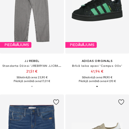
PIEDĀVĀJUMS
PIEDĀVĀJUMS
JJ REBEL
ADIDAS ORIGINALS
Standarta Džinsi 'JREBRYAN JJCRAFT'
Brīvā laika apavi 'Campus 00s'
21,51 €
41,94 €
Sākotnējā cena: 23,90 €
Sākotnējā cena: 99,90 €
Pēdējā zemākā cena:
17,01 €
Pēdējā zemākā cena:
41,93 €