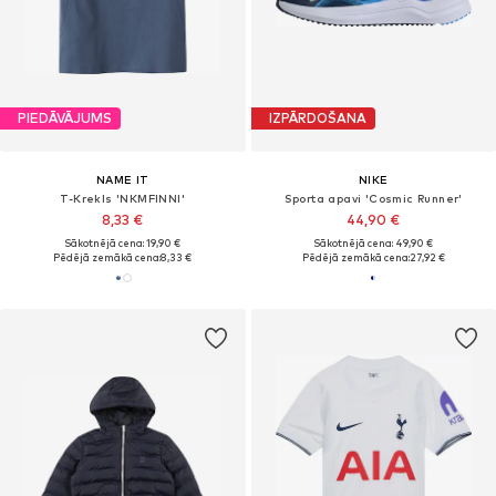
PIEDĀVĀJUMS
IZPĀRDOŠANA
NAME IT
NIKE
T-Krekls 'NKMFINNI'
Sporta apavi 'Cosmic Runner'
8,33 €
44,90 €
Sākotnējā cena: 19,90 €
Sākotnējā cena: 49,90 €
Pēdējā zemākā cena:
8,33 €
Pēdējā zemākā cena:
27,92 €