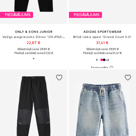
PIEDĀVĀJUMS
PIEDĀVĀJUMS
ONLY & SONS JUNIOR
ADIDAS SPORTSWEAR
Vaļīgs piegriezums Džinsi 'OSJFADE'
Brīvā laika apavi 'Grand Court 3.0'
22,87 €
31,41 €
Sākotnējā cena: 29,90 €
Sākotnējā cena: 39,90 €
Pēdējā zemākā cena:
21,52 €
Pēdējā zemākā cena:
31,41 €
+
8