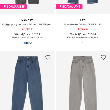
PIEDĀVĀJUMS
PIEDĀVĀJUMS
NAME IT
LTB
Vaļīgs piegriezums Džinsi 'NKMRyan'
Standarta Džinsi 'RAFIEL B'
20,32 €
17,94 €
Sākotnējā cena: 26,90 €
Sākotnējā cena: 39,90 €
Pēdējā zemākā cena:
17,93 €
Pēdējā zemākā cena:
17,94 €
+
2