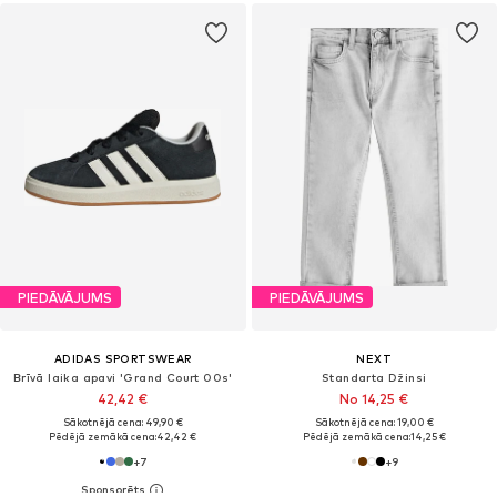
PIEDĀVĀJUMS
PIEDĀVĀJUMS
ADIDAS SPORTSWEAR
NEXT
Brīvā laika apavi 'Grand Court 00s'
Standarta Džinsi
42,42 €
No 14,25 €
Sākotnējā cena: 49,90 €
Sākotnējā cena: 19,00 €
Pēdējā zemākā cena:
42,42 €
Pēdējā zemākā cena:
14,25 €
+
7
+
9