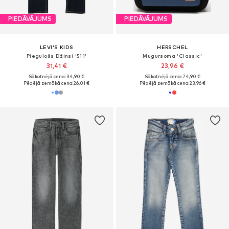
PIEDĀVĀJUMS
PIEDĀVĀJUMS
LEVI'S KIDS
HERSCHEL
Piegulošs Džinsi '511'
Mugursoma 'Classic'
31,41 €
23,96 €
Sākotnējā cena: 34,90 €
Sākotnējā cena: 74,90 €
Pēdējā zemākā cena:
26,01 €
Pēdējā zemākā cena:
23,96 €