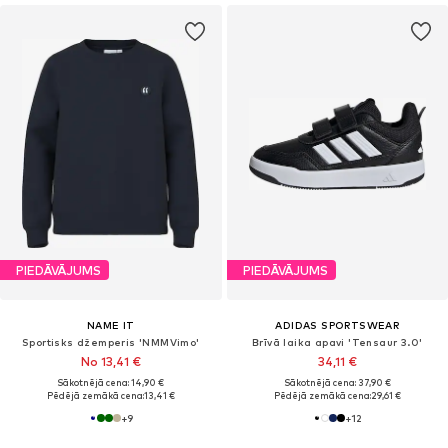
PIEDĀVĀJUMS
PIEDĀVĀJUMS
NAME IT
ADIDAS SPORTSWEAR
Sportisks džemperis 'NMMVimo'
Brīvā laika apavi 'Tensaur 3.0'
No 13,41 €
34,11 €
Sākotnējā cena: 14,90 €
Sākotnējā cena: 37,90 €
Pēdējā zemākā cena:
13,41 €
Pēdējā zemākā cena:
29,61 €
+
9
+
12