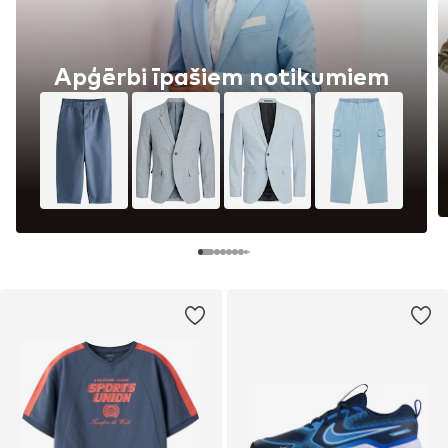
Apģērbi īpašiem notikumiem