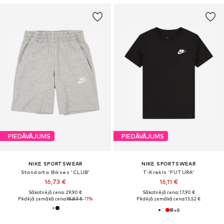
PIEDĀVĀJUMS
PIEDĀVĀJUMS
NIKE SPORTSWEAR
NIKE SPORTSWEAR
Standarta Bikses 'CLUB'
T-Krekls 'FUTURA'
16,73 €
16,11 €
Sākotnējā cena: 29,90 €
Sākotnējā cena: 17,90 €
Pēdējā zemākā cena:
18,83 €
-11%
Pēdējā zemākā cena:
13,52 €
+
8