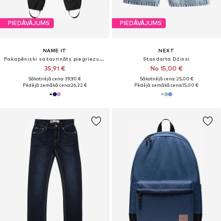
PIEDĀVĀJUMS
PIEDĀVĀJUMS
NAME IT
NEXT
Pakapēniski sašaurināts piegriezums Funkcionālas bikses 'NKNAlfa'
Standarta Džinsi
35,91 €
No 15,00 €
Sākotnējā cena: 39,90 €
Sākotnējā cena: 25,00 €
Pēdējā zemākā cena:
26,32 €
Pēdējā zemākā cena:
15,00 €