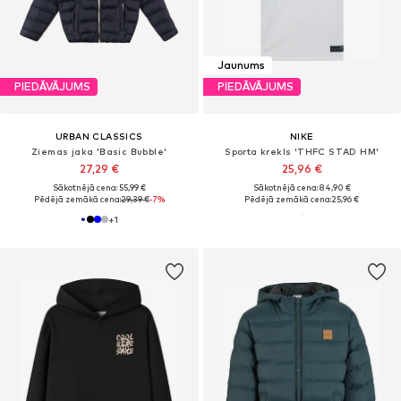
Jaunums
PIEDĀVĀJUMS
PIEDĀVĀJUMS
URBAN CLASSICS
NIKE
Ziemas jaka 'Basic Bubble'
Sporta krekls 'THFC STAD HM'
27,29 €
25,96 €
Sākotnējā cena: 55,99 €
Sākotnējā cena: 84,90 €
Pēdējā zemākā cena:
29,39 €
-7%
Pēdējā zemākā cena:
25,96 €
+
1