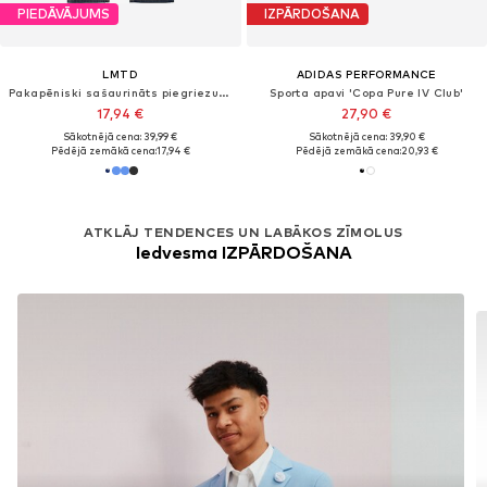
PIEDĀVĀJUMS
IZPĀRDOŠANA
LMTD
ADIDAS PERFORMANCE
Pakapēniski sašaurināts piegriezums Džinsi 'Nizza'
Sporta apavi 'Copa Pure IV Club'
17,94 €
27,90 €
Sākotnējā cena: 39,99 €
Sākotnējā cena: 39,90 €
Pēdējā zemākā cena:
17,94 €
Pēdējā zemākā cena:
20,93 €
ATKLĀJ TENDENCES UN LABĀKOS ZĪMOLUS
Iedvesma IZPĀRDOŠANA