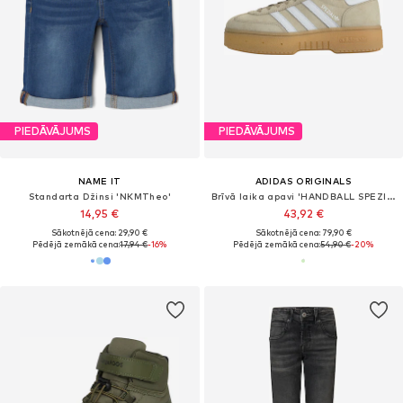
PIEDĀVĀJUMS
PIEDĀVĀJUMS
NAME IT
ADIDAS ORIGINALS
Standarta Džinsi 'NKMTheo'
Brīvā laika apavi 'HANDBALL SPEZIAL BOLD'
14,95 €
43,92 €
Sākotnējā cena: 29,90 €
Sākotnējā cena: 79,90 €
Pēdējā zemākā cena:
17,94 €
-16%
Pēdējā zemākā cena:
54,90 €
-20%