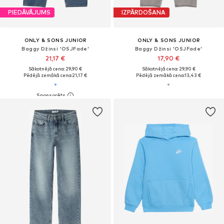
PIEDĀVĀJUMS
IZPĀRDOŠANA
ONLY & SONS JUNIOR
ONLY & SONS JUNIOR
Baggy Džinsi 'OSJFade'
Baggy Džinsi 'OSJFade'
21,17 €
17,90 €
Sākotnējā cena: 29,90 €
Sākotnējā cena: 29,90 €
Pēdējā zemākā cena:
21,17 €
Pēdējā zemākā cena:
13,43 €