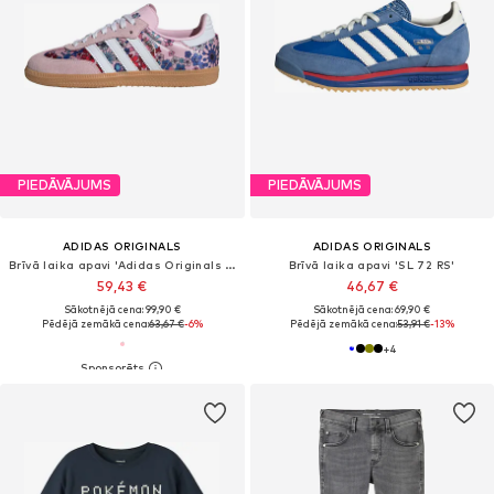
PIEDĀVĀJUMS
PIEDĀVĀJUMS
ADIDAS ORIGINALS
ADIDAS ORIGINALS
Brīvā laika apavi 'Adidas Originals x Liberty London Samba OG'
Brīvā laika apavi 'SL 72 RS'
59,43 €
46,67 €
Sākotnējā cena: 99,90 €
Sākotnējā cena: 69,90 €
Pēdējā zemākā cena:
63,67 €
-6%
Pēdējā zemākā cena:
53,91 €
-13%
+
4