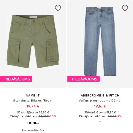
PIEDĀVĀJUMS
PIEDĀVĀJUMS
NAME IT
ABERCROMBIE & FITCH
Standarta Bikses 'Ryan'
Vaļīgs piegriezums Džinsi
19,74 €
19,16 €
Sākotnējā cena: 32,90 €
Sākotnējā cena: 59,90 €
Pēdējā zemākā cena:
24,68 €
-20%
Pēdējā zemākā cena:
21,16 €
-9%
+
2