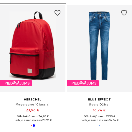
PIEDĀVĀJUMS
PIEDĀVĀJUMS
HERSCHEL
BLUE EFFECT
Mugursoma 'Classic'
Šaurs Džinsi
23,96 €
16,74 €
Sākotnējā cena: 74,90 €
Sākotnējā cena: 39,90 €
Pēdējā zemākā cena:
23,96 €
Pēdējā zemākā cena:
16,74 €