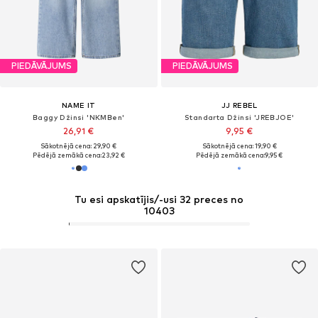
PIEDĀVĀJUMS
PIEDĀVĀJUMS
NAME IT
JJ REBEL
Baggy Džinsi 'NKMBen'
Standarta Džinsi 'JREBJOE'
26,91 €
9,95 €
Sākotnējā cena: 29,90 €
Sākotnējā cena: 19,90 €
Pēdējā zemākā cena:
23,92 €
Pēdējā zemākā cena:
9,95 €
Tu esi apskatījis/-usi 32 preces no
10403