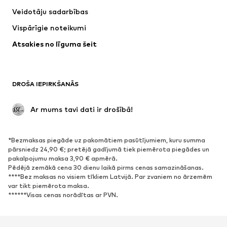
Krekli un topi
Bikses
Veidotāju sadarbības
Jakas
Džemperi un adījumi
Vispārīgie noteikumi
Apakšveļa
Blūzes un tunikas
Atsakies no līguma šeit
Mēteļi
Svārki
Peldkostīmi
Ikdienas džemperi
Žaketes
Kombinezoni un sarafāni
DROŠA IEPIRKŠANĀS
Lieli izmēri
Apģērbs grūtniecēm
Svinības
Ekskluzīvi
 Ar mums tavi dati ir drošībā!
Pārstrāde
*Bezmaksas piegāde uz pakomātiem pasūtījumiem, kuru summa
APAVI
pārsniedz 24,90 €; pretējā gadījumā tiek piemērota piegādes un
pakalpojumu maksa 3,90 € apmērā.
Jaunumi
Šobrīd populāri
Pēdējā zemākā cena 30 dienu laikā pirms cenas samazināšanas.
****Bez maksas no visiem tīkliem Latvijā. Par zvaniem no ārzemēm
Brīvā laika apavi
Puszābaki
var tikt piemērota maksa.
Augstpapēžu apavi
Zābaki
******Visas cenas norādītas ar PVN.
Sandales
Kurpes
Sporta apavi
Laiviņas