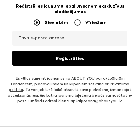
Reģistrējies jaunumu lapai un saņem ekskluzīvus
piedāvājumus
Sievietēm
Vīriešiem
Tava e-pasta adrese
Reģistrēties
Es vēlos saņemt jaunumus no ABOUT YOU par aktuālajām
tendencēm, piedāvājumiem un kuponiem saskaņā ar
Privātuma
politika
. Tu vari jebkurā laikā atsaukt savu piekrišanu, izmantojot
atteikšanās iespēju katra jaunuma biļetena beigās vai nosūtot e-
pastu uz šādu adresi
klientuapkalposana@aboutyou.lv
.