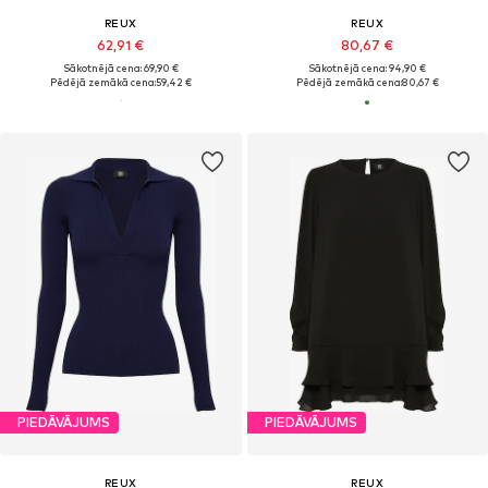
REUX
REUX
62,91 €
80,67 €
Sākotnējā cena: 69,90 €
Sākotnējā cena: 94,90 €
Pēdējā zemākā cena:
59,42 €
Pēdējā zemākā cena:
80,67 €
PIEDĀVĀJUMS
PIEDĀVĀJUMS
REUX
REUX