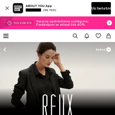
ABOUT YOU App
Uz lietotni
(152 700)
Vasaras izpārdošanas noslēgums:
12
H
22
M
50
S
Piedāvājumi ar atlaidi līdz 60%
Sekot