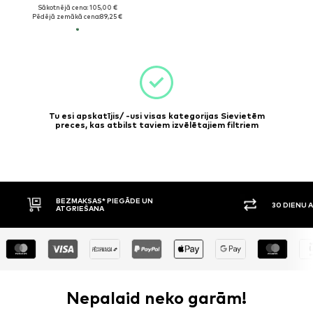
Sākotnējā cena: 105,00 €
Pēdējā zemākā cena:
89,25 €
Tu esi apskatījis/ -usi visas kategorijas Sievietēm
preces, kas atbilst taviem izvēlētajiem filtriem
BEZMAKSAS* PIEGĀDE UN
30 DIENU 
ATGRIEŠANA
Nepalaid neko garām!