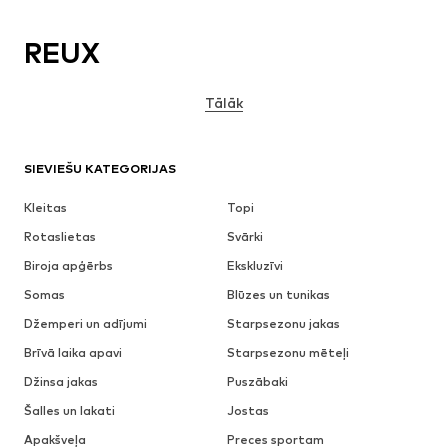
REUX
Tālāk
SIEVIEŠU KATEGORIJAS
Kleitas
Topi
Rotaslietas
Svārki
Biroja apģērbs
Ekskluzīvi
Somas
Blūzes un tunikas
Džemperi un adījumi
Starpsezonu jakas
Brīvā laika apavi
Starpsezonu mēteļi
Džinsa jakas
Puszābaki
Šalles un lakati
Jostas
Apakšveļa
Preces sportam