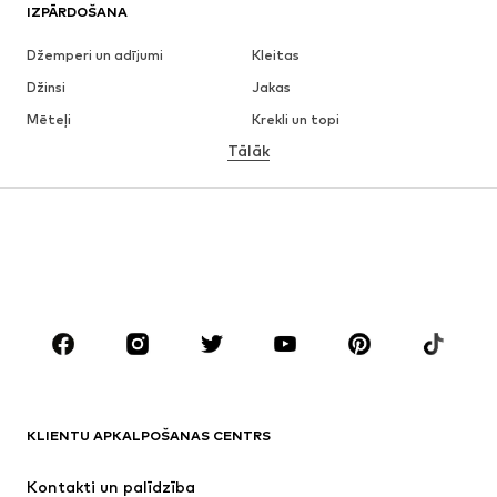
IZPĀRDOŠANA
Džemperi un adījumi
Kleitas
Džinsi
Jakas
Mēteļi
Krekli un topi
Tālāk
Bikses
Apakšveļa
Svārki
Blūzes un tunikas
Ikdienas džemperi
Žaketes
Peldkostīmi
Kombinezoni un sarafāni
Lieli izmēri
Apģērbs grūtniecēm
Apavi
Sports
Aksesuāri
Premium
APĢĒRBI
KLIENTU APKALPOŠANAS CENTRS
Jaunumi
Šobrīd populāri
Kleitas
Džinsi
Kontakti un palīdzība