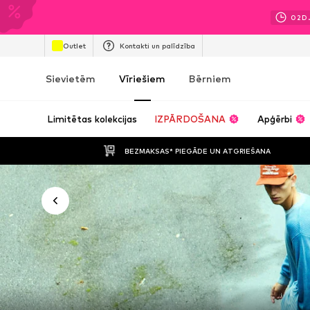
02
D
Outlet
Kontakti un palīdzība
Sievietēm
Vīriešiem
Bērniem
Limitētas kolekcijas
IZPĀRDOŠANA
Apģērbi
BEZMAKSAS* PIEGĀDE UN ATGRIEŠANA