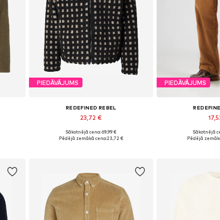
PIEDĀVĀJUMS
PIEDĀVĀJUMS
REDEFINED REBEL
REDEFIN
23,72 €
17,5
Sākotnējā cena: 69,99 €
Sākotnējā ce
Pieejamie izmēri: XL
Pieejamie 
Pēdējā zemākā cena:
23,72 €
Pēdējā zemākā
Pievienot grozam
Pievieno