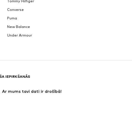
Tommy Hilfiger
Converse
Puma
New Balance
Under Armour
ŠA IEPIRKŠANĀS
 Ar mums tavi dati ir drošībā!