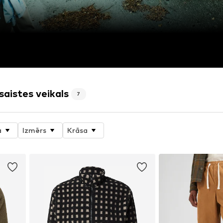
saistes veikals
7
a
Izmērs
Krāsa