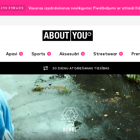
Vasaras izpārdošanas noslēgums: Piedāvājumi ar atlaidi l
.
21
H
31
M
39
S
ABOUT
YOU
Apavi
Sports
Aksesuāri
Streetwear
Pre
30 DIENU ATGRIEŠANAS TIESĪBAS