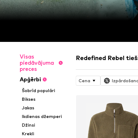
Visas
Redefined Rebel tieš
piedāvājuma
preces
Apģērbi
Cena
Izpārdošan
Šobrīd populāri
Bikses
Jakas
Ikdienas džemperi
Džinsi
Krekli