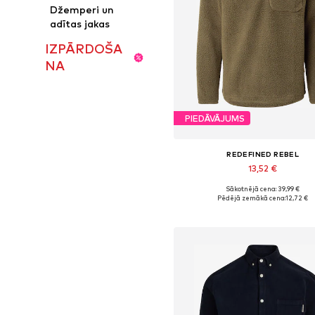
Džemperi un
adītas jakas
IZPĀRDOŠA
NA
PIEDĀVĀJUMS
REDEFINED REBEL
13,52 €
Sākotnējā cena: 39,99 €
Pieejamie izmēri: S
Pēdējā zemākā cena:
12,72 €
Pievienot grozam