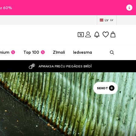
īdz 60%
LV
LV
mium
Top 100
Zīmoli
Iedvesma
APMAKSA PREČU PIEGĀDES BRĪDĪ
SEKOT