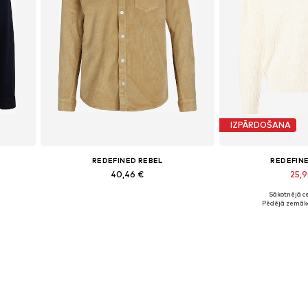
IZPĀRDOŠANA
REDEFINED REBEL
REDEFIN
40,46 €
25,
Sākotnējā ce
Pieejamie izmēri: S
Pieejamie iz
Pēdējā zemākā
Pievienot grozam
Pievieno