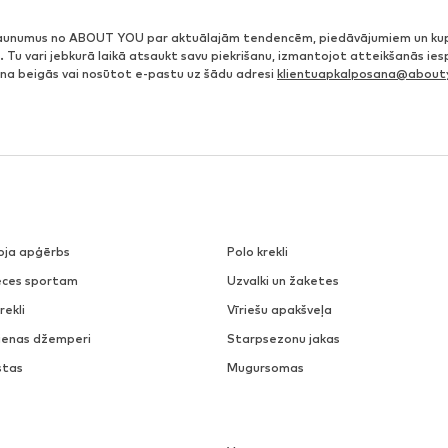
jaunumus no ABOUT YOU par aktuālajām tendencēm, piedāvājumiem un ku
. Tu vari jebkurā laikā atsaukt savu piekrišanu, izmantojot atteikšanās ie
ena beigās vai nosūtot e-pastu uz šādu adresi
klientuapkalposana@abouty
roja apģērbs
Polo krekli
eces sportam
Uzvalki un žaketes
rekli
Vīriešu apakšveļa
dienas džemperi
Starpsezonu jakas
stas
Mugursomas