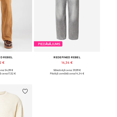
PIEDĀVĀJUMS
ED REBEL
REDEFINED REBEL
2 €
14,34 €
na: 54,99 €
Sākotnējā cena: 39,99 €
izmēri: 33
Pieejamie izmēri: 29 x 32
 cena:
17,52 €
Pēdējā zemākā cena:
14,34 €
t grozam
Pievienot grozam