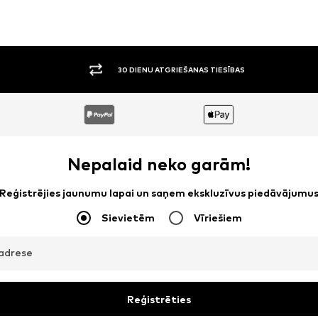
30 DIENU ATGRIEŠANAS TIESĪBAS
Nepalaid neko garām!
Reģistrējies jaunumu lapai un saņem ekskluzīvus piedāvājumu
Sievietēm
Vīriešiem
adrese
Reģistrēties