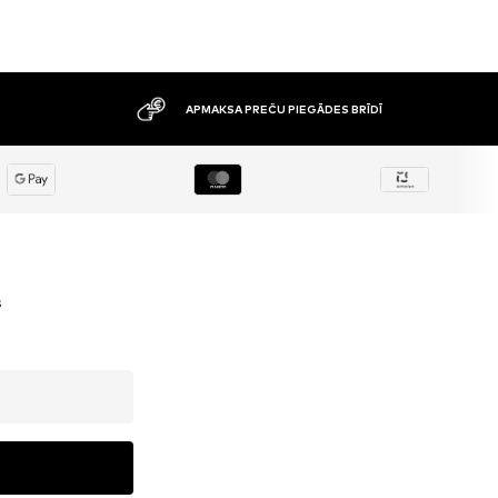
APMAKSA PREČU PIEGĀDES BRĪDĪ
s