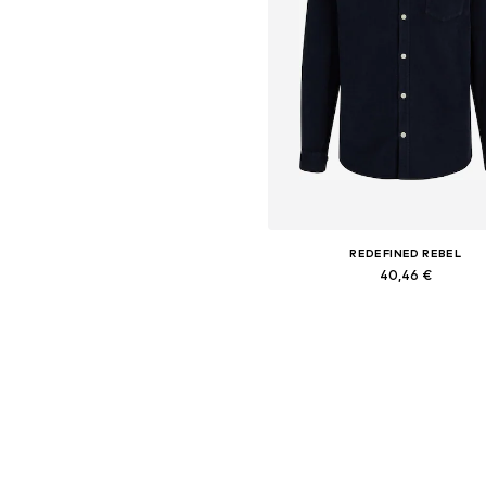
REDEFINED REBEL
40,46 €
Pieejamie izmēri: XS
Pievienot grozam