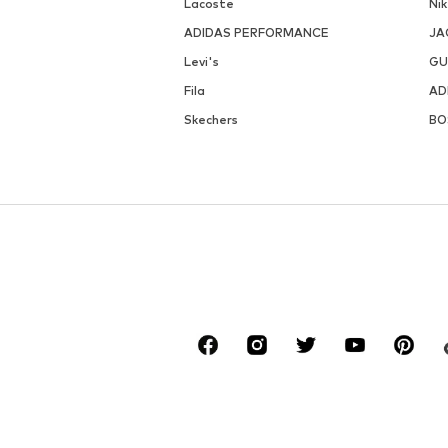
Lacoste
Ni
ADIDAS PERFORMANCE
JA
Levi's
GU
Fila
AD
Skechers
BO