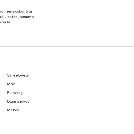
poniem saskaņā ar
spēju katra jaunuma
ou.lv
.
Streetwear
Maki
Pulksteņi
Džinsa jakas
Mēteļi