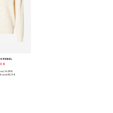
ED REBEL
90 €
na: 34,99 €
mēri: M, XXL
 cena:
18,13 €
t grozam