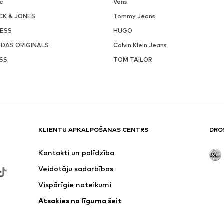
ke
Vans
CK & JONES
Tommy Jeans
ESS
HUGO
IDAS ORIGINALS
Calvin Klein Jeans
SS
TOM TAILOR
KLIENTU APKALPOŠANAS CENTRS
DRO
Kontakti un palīdzība
Veidotāju sadarbības
Vispārīgie noteikumi
Atsakies no līguma šeit