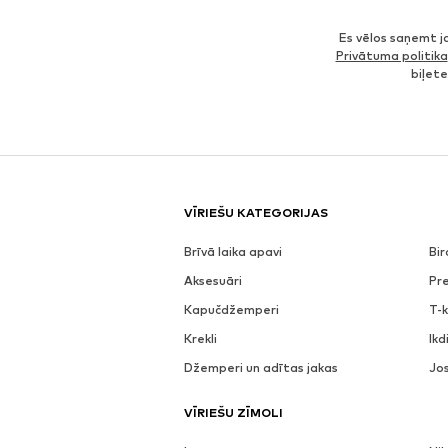
Es vēlos saņemt 
Privātuma politika
biļet
VĪRIEŠU KATEGORIJAS
Brīvā laika apavi
Bi
Aksesuāri
Pr
Kapučdžemperi
T-k
Krekli
Ik
Džemperi un adītas jakas
Jo
VĪRIEŠU ZĪMOLI