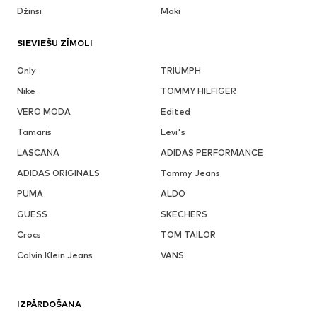
Džinsi
Maki
SIEVIEŠU ZĪMOLI
Only
TRIUMPH
Nike
TOMMY HILFIGER
VERO MODA
Edited
Tamaris
Levi's
LASCANA
ADIDAS PERFORMANCE
ADIDAS ORIGINALS
Tommy Jeans
PUMA
ALDO
GUESS
SKECHERS
Crocs
TOM TAILOR
Calvin Klein Jeans
VANS
IZPĀRDOŠANA