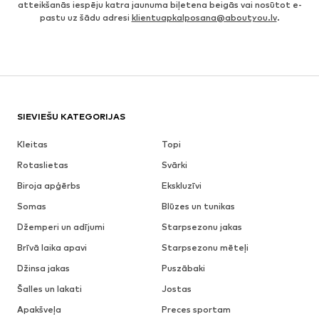
atteikšanās iespēju katra jaunuma biļetena beigās vai nosūtot e-
pastu uz šādu adresi
klientuapkalposana@aboutyou.lv
.
SIEVIEŠU KATEGORIJAS
Kleitas
Topi
Rotaslietas
Svārki
Biroja apģērbs
Ekskluzīvi
Somas
Blūzes un tunikas
Džemperi un adījumi
Starpsezonu jakas
Brīvā laika apavi
Starpsezonu mēteļi
Džinsa jakas
Puszābaki
Šalles un lakati
Jostas
Apakšveļa
Preces sportam