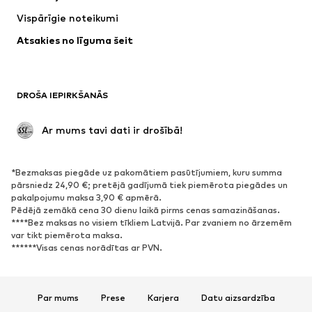
Jakas
Džemperi un adījumi
Vispārīgie noteikumi
Apakšveļa
Blūzes un tunikas
Atsakies no līguma šeit
Mēteļi
Svārki
Peldkostīmi
Ikdienas džemperi
Žaketes
Kombinezoni un sarafāni
DROŠA IEPIRKŠANĀS
Lieli izmēri
Apģērbs grūtniecēm
Svinības
Ekskluzīvi
 Ar mums tavi dati ir drošībā!
Pārstrāde
*Bezmaksas piegāde uz pakomātiem pasūtījumiem, kuru summa
APAVI
pārsniedz 24,90 €; pretējā gadījumā tiek piemērota piegādes un
pakalpojumu maksa 3,90 € apmērā.
Jaunumi
Šobrīd populāri
Pēdējā zemākā cena 30 dienu laikā pirms cenas samazināšanas.
****Bez maksas no visiem tīkliem Latvijā. Par zvaniem no ārzemēm
Brīvā laika apavi
Puszābaki
var tikt piemērota maksa.
Augstpapēžu apavi
Zābaki
******Visas cenas norādītas ar PVN.
Sandales
Kurpes
Sporta apavi
Laiviņas
Par mums
Prese
Karjera
Datu aizsardzība
Atvērti apavi
Mājas apavi