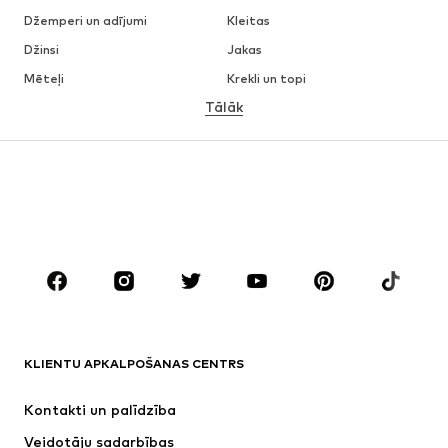
Džemperi un adījumi
Kleitas
Džinsi
Jakas
Mēteļi
Krekli un topi
Tālāk
Bikses
Apakšveļa
Svārki
Blūzes un tunikas
Ikdienas džemperi
Žaketes
Peldkostīmi
Kombinezoni un sarafāni
Lieli izmēri
Apģērbs grūtniecēm
Apavi
Sports
Aksesuāri
Premium
APĢĒRBI
KLIENTU APKALPOŠANAS CENTRS
Jaunumi
Šobrīd populāri
Kleitas
Džinsi
Kontakti un palīdzība
Krekli un topi
Bikses
Veidotāju sadarbības