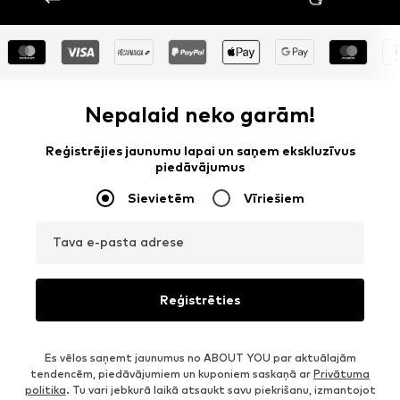
Nepalaid neko garām!
Reģistrējies jaunumu lapai un saņem ekskluzīvus
piedāvājumus
Sievietēm
Vīriešiem
Tava e-pasta adrese
Reģistrēties
Es vēlos saņemt jaunumus no ABOUT YOU par aktuālajām
tendencēm, piedāvājumiem un kuponiem saskaņā ar
Privātuma
politika
. Tu vari jebkurā laikā atsaukt savu piekrišanu, izmantojot