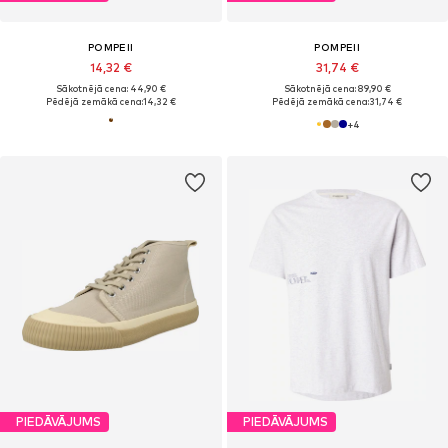
POMPEII
POMPEII
14,32 €
31,74 €
Sākotnējā cena: 44,90 €
Sākotnējā cena: 89,90 €
Pēdējā zemākā cena:
14,32 €
Pēdējā zemākā cena:
31,74 €
+
4
PIEDĀVĀJUMS
PIEDĀVĀJUMS