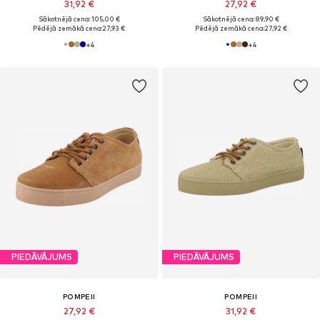
31,92 €
27,92 €
Sākotnējā cena: 105,00 €
Sākotnējā cena: 89,90 €
Pēdējā zemākā cena:
27,93 €
Pēdējā zemākā cena:
27,92 €
+
4
+
4
PIEDĀVĀJUMS
PIEDĀVĀJUMS
POMPEII
POMPEII
27,92 €
31,92 €