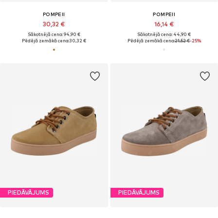
POMPEII
POMPEII
30,32 €
16,14 €
Sākotnējā cena: 94,90 €
Sākotnējā cena: 44,90 €
Pēdējā zemākā cena:
30,32 €
Pēdējā zemākā cena:
21,52 €
-25%
PIEDĀVĀJUMS
PIEDĀVĀJUMS