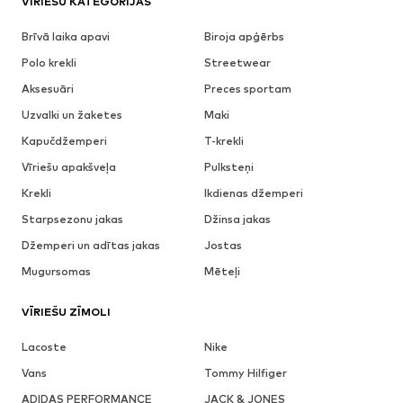
VĪRIEŠU KATEGORIJAS
Brīvā laika apavi
Biroja apģērbs
Polo krekli
Streetwear
Aksesuāri
Preces sportam
Uzvalki un žaketes
Maki
Kapučdžemperi
T-krekli
Vīriešu apakšveļa
Pulksteņi
Krekli
Ikdienas džemperi
Starpsezonu jakas
Džinsa jakas
Džemperi un adītas jakas
Jostas
Mugursomas
Mēteļi
VĪRIEŠU ZĪMOLI
Lacoste
Nike
Vans
Tommy Hilfiger
ADIDAS PERFORMANCE
JACK & JONES