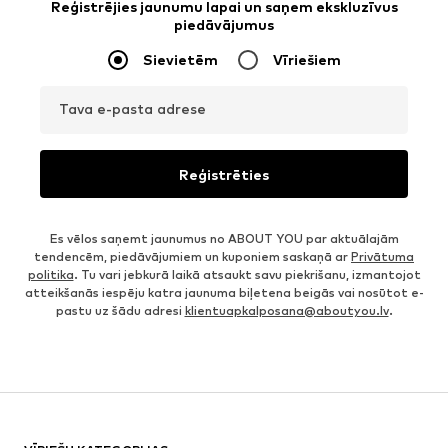
Reģistrējies jaunumu lapai un saņem ekskluzīvus
piedāvājumus
Sievietēm
Vīriešiem
Tava e-pasta adrese
Reģistrēties
Es vēlos saņemt jaunumus no ABOUT YOU par aktuālajām
tendencēm, piedāvājumiem un kuponiem saskaņā ar
Privātuma
politika
. Tu vari jebkurā laikā atsaukt savu piekrišanu, izmantojot
atteikšanās iespēju katra jaunuma biļetena beigās vai nosūtot e-
pastu uz šādu adresi
klientuapkalposana@aboutyou.lv
.