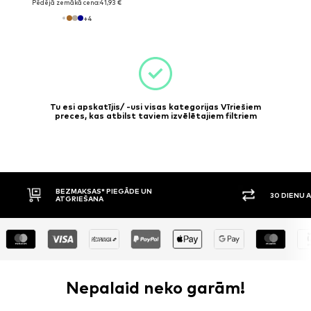
Pēdējā zemākā cena:
41,93 €
+
4
Tu esi apskatījis/ -usi visas kategorijas Vīriešiem
preces, kas atbilst taviem izvēlētajiem filtriem
N
30 DIENU ATGRIEŠANAS TIESĪBAS
Nepalaid neko garām!