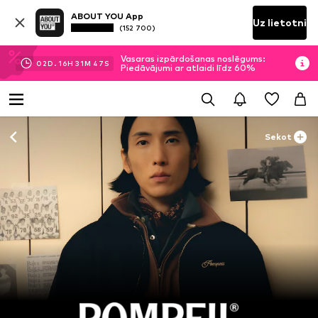
ABOUT YOU App
Uz lietotni
(152 700)
Vasaras izpārdošanas noslēgums:
02
D.
16
H
31
M
46
S
Piedāvājumi ar atlaidi līdz 60%
Sekot