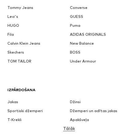
Tommy Jeans
Converse
Levi's
GUESS
HUGO
Puma
Fila
ADIDAS ORIGINALS
Calvin Klein Jeans
New Balance
Skechers
BOSS
TOM TAILOR
Under Armour
IZPĀRDOŠANA
Jakas
Džinsi
Sportiski džemperi
Džemperi un adītas jakas
T-Krekli
Apakšveļa
Tālāk
Bikses
Krekli
Mēteļi
Uzvalki un žaketes