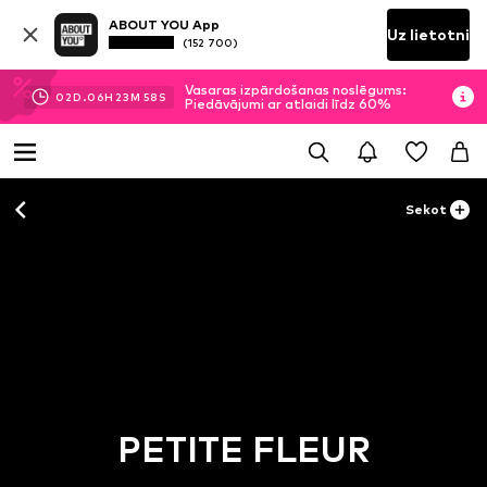
ABOUT YOU App
Uz lietotni
(152 700)
Vasaras izpārdošanas noslēgums:
02
D.
06
H
23
M
57
S
Piedāvājumi ar atlaidi līdz 60%
Sekot
PETITE FLEUR