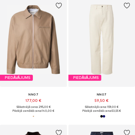
PIEDĀVĀJUMS
PIEDĀVĀJUMS
NN07
NN07
177,00 €
59,50 €
Sākotnējā cena: 295,00 €
Sākotnējā cena: 159,00 €
Pēdējā zemākā cena:
140,00 €
Pēdējā zemākā cena:
53,55 €