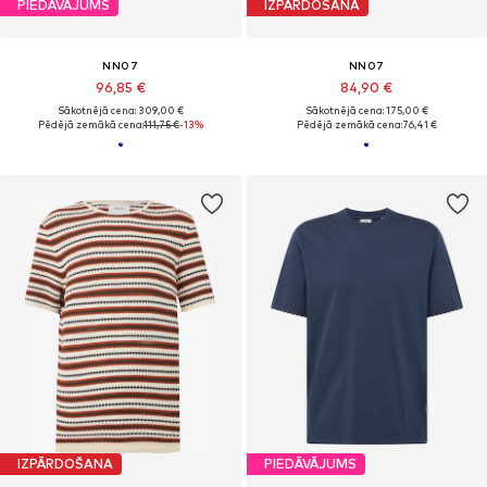
PIEDĀVĀJUMS
IZPĀRDOŠANA
NN07
NN07
96,85 €
84,90 €
Sākotnējā cena: 309,00 €
Sākotnējā cena: 175,00 €
Pēdējā zemākā cena:
111,75 €
-13%
Pēdējā zemākā cena:
76,41 €
IZPĀRDOŠANA
PIEDĀVĀJUMS