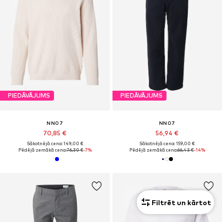
PIEDĀVĀJUMS
PIEDĀVĀJUMS
NN07
NN07
70,85 €
56,94 €
Sākotnējā cena: 149,00 €
Sākotnējā cena: 159,00 €
Pēdējā zemākā cena:
76,30 €
-7%
Pēdējā zemākā cena:
66,43 €
-14%
Filtrēt un kārtot