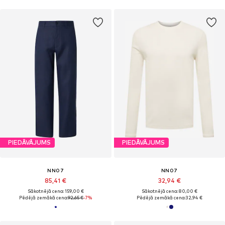
PIEDĀVĀJUMS
PIEDĀVĀJUMS
NN07
NN07
85,41 €
32,94 €
Sākotnējā cena: 159,00 €
Sākotnējā cena: 80,00 €
Pēdējā zemākā cena:
92,65 €
-7%
Pēdējā zemākā cena:
32,94 €