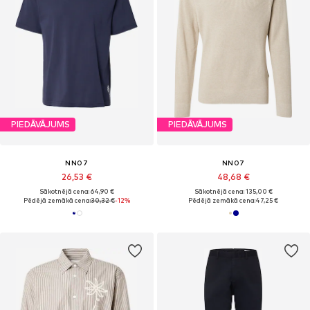
PIEDĀVĀJUMS
PIEDĀVĀJUMS
NN07
NN07
26,53 €
48,68 €
Sākotnējā cena: 64,90 €
Sākotnējā cena: 135,00 €
Pēdējā zemākā cena:
30,32 €
-12%
Pēdējā zemākā cena:
47,25 €