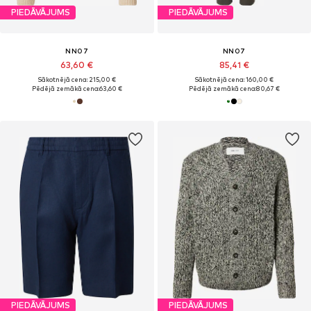
PIEDĀVĀJUMS
PIEDĀVĀJUMS
NN07
NN07
63,60 €
85,41 €
Sākotnējā cena: 215,00 €
Sākotnējā cena: 160,00 €
Pēdējā zemākā cena:
63,60 €
Pēdējā zemākā cena:
80,67 €
PIEDĀVĀJUMS
PIEDĀVĀJUMS