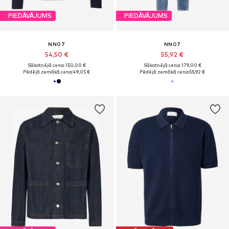
PIEDĀVĀJUMS
PIEDĀVĀJUMS
NN07
NN07
54,50 €
55,92 €
Sākotnējā cena: 150,00 €
Sākotnējā cena: 179,00 €
Pēdējā zemākā cena:
49,05 €
Pēdējā zemākā cena:
55,92 €