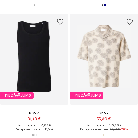
PIEDĀVĀJUMS
PIEDĀVĀJUMS
NN07
NN07
31,43 €
55,60 €
Sākotnējā cena: 55,00 €
Sākotnējā cena: 189,00 €
Pēdējā zemākā cena:
19,16 €
Pēdējā zemākā cena:
69,50 €
-20%