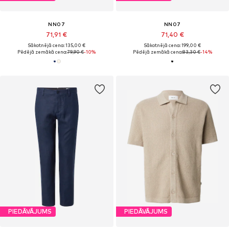
NN07
NN07
71,91 €
71,40 €
Sākotnējā cena: 135,00 €
Sākotnējā cena: 199,00 €
Pēdējā zemākā cena:
79,90 €
-10%
Pēdējā zemākā cena:
83,30 €
-14%
PIEDĀVĀJUMS
PIEDĀVĀJUMS