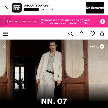
ABOUT YOU App
Uz lietotni
(152 700)
Vasaras izpārdošanas noslēgums:
02
D.
21
H
41
M
24
S
Piedāvājumi ar atlaidi līdz 60%
Sekot