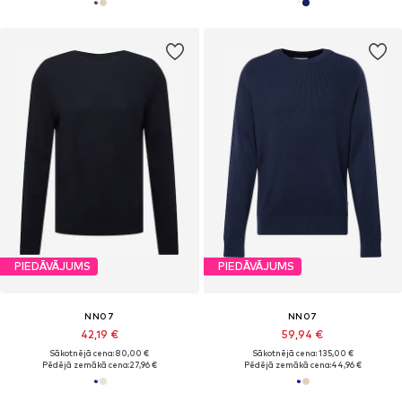
PIEDĀVĀJUMS
PIEDĀVĀJUMS
NN07
NN07
42,19 €
59,94 €
Sākotnējā cena: 80,00 €
Sākotnējā cena: 135,00 €
Pēdējā zemākā cena:
27,96 €
Pēdējā zemākā cena:
44,96 €