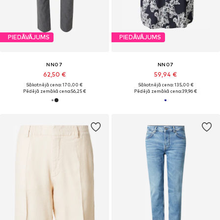
PIEDĀVĀJUMS
PIEDĀVĀJUMS
NN07
NN07
62,50 €
59,94 €
Sākotnējā cena: 170,00 €
Sākotnējā cena: 135,00 €
Pēdējā zemākā cena:
56,25 €
Pēdējā zemākā cena:
39,96 €