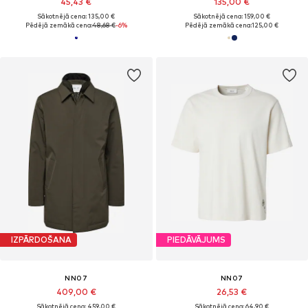
45,43 €
135,00 €
Sākotnējā cena: 135,00 €
Sākotnējā cena: 159,00 €
Pēdējā zemākā cena:
48,68 €
-6%
Pēdējā zemākā cena:
125,00 €
IZPĀRDOŠANA
PIEDĀVĀJUMS
NN07
NN07
409,00 €
26,53 €
Sākotnējā cena: 459,00 €
Sākotnējā cena: 64,90 €