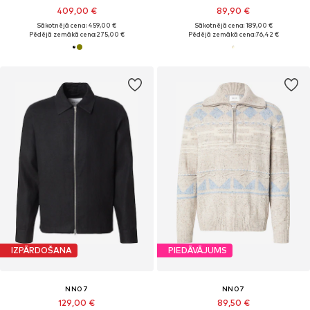
409,00 €
89,90 €
Sākotnējā cena: 459,00 €
Sākotnējā cena: 189,00 €
Pēdējā zemākā cena:
275,00 €
Pēdējā zemākā cena:
76,42 €
IZPĀRDOŠANA
PIEDĀVĀJUMS
NN07
NN07
129,00 €
89,50 €