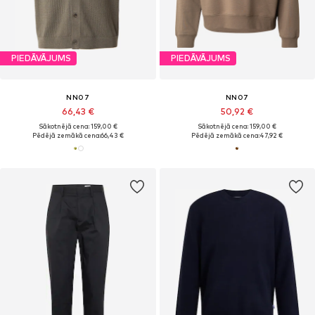
PIEDĀVĀJUMS
PIEDĀVĀJUMS
NN07
NN07
66,43 €
50,92 €
Sākotnējā cena: 159,00 €
Sākotnējā cena: 159,00 €
Pēdējā zemākā cena:
66,43 €
Pēdējā zemākā cena:
47,92 €