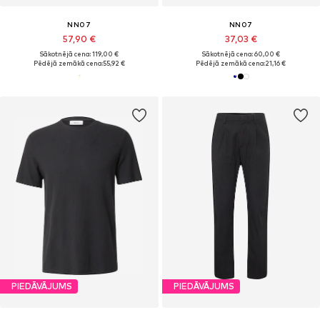
NN07
NN07
57,90 €
37,03 €
Sākotnējā cena: 119,00 €
Sākotnējā cena: 60,00 €
Pēdējā zemākā cena:
55,92 €
Pēdējā zemākā cena:
21,16 €
PIEDĀVĀJUMS
PIEDĀVĀJUMS