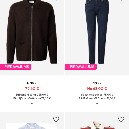
PIEDĀVĀJUMS
PIEDĀVĀJUMS
NN07
NN07
79,60 €
No 63,00 €
Sākotnējā cena: 269,00 €
Sākotnējā cena: 175,00 €
Pēdējā zemākā cena:
79,60 €
Pēdējā zemākā cena:
51,60 €