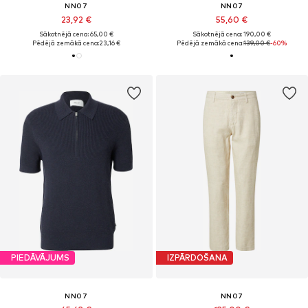
NN07
NN07
23,92 €
55,60 €
Sākotnējā cena: 65,00 €
Sākotnējā cena: 190,00 €
Pēdējā zemākā cena:
23,16 €
Pēdējā zemākā cena:
139,00 €
-60%
PIEDĀVĀJUMS
IZPĀRDOŠANA
NN07
NN07