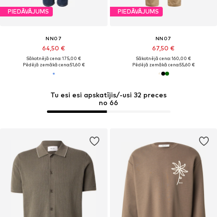
PIEDĀVĀJUMS
PIEDĀVĀJUMS
NN07
NN07
64,50 €
67,50 €
Sākotnējā cena: 175,00 €
Sākotnējā cena: 160,00 €
Pēdējā zemākā cena:
51,60 €
Pēdējā zemākā cena:
55,60 €
Tu esi esi apskatījis/-usi 32 preces
no 66