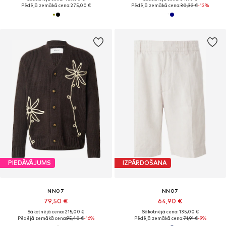
Pēdējā zemākā cena:
275,00 €
Pēdējā zemākā cena:
30,32 €
-12%
PIEDĀVĀJUMS
IZPĀRDOŠANA
NN07
NN07
79,50 €
64,90 €
Sākotnējā cena: 215,00 €
Sākotnējā cena: 135,00 €
Pēdējā zemākā cena:
95,40 €
-16%
Pēdējā zemākā cena:
71,91 €
-9%