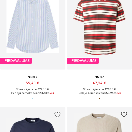
PIEDĀVĀJUMS
PIEDĀVĀJUMS
NN07
NN07
59,43 €
47,94 €
Sākotnējā cena: 119,00 €
Sākotnējā cena: 119,00 €
Pēdējā zemākā cena:
63,68 €
-6%
Pēdējā zemākā cena:
50,94 €
-5%