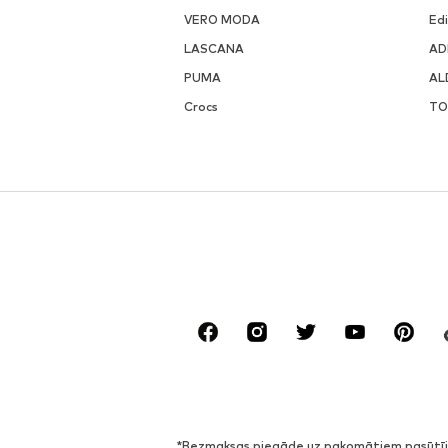
VERO MODA
Ed
LASCANA
AD
PUMA
AL
Crocs
TO
*Bezmaksas piegāde uz pakomātiem pasūtīju