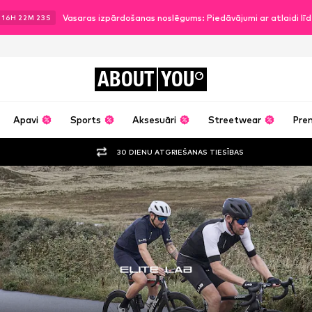
Vasaras izpārdošanas noslēgums: Piedāvājumi ar atlaidi l
16
H
22
M
23
S
ABOUT
YOU
Apavi
Sports
Aksesuāri
Streetwear
Pre
30 DIENU ATGRIEŠANAS TIESĪBAS