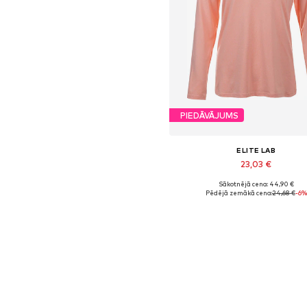
PIEDĀVĀJUMS
ELITE LAB
23,03 €
Sākotnējā cena: 44,90 €
Pieejamie izmēri: L
Pēdējā zemākā cena:
24,68 €
-6%
Pievienot grozam