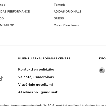
ited
Tamaris
IDAS PERFORMANCE
ADIDAS ORIGINALS
DO
GUESS
M TAILOR
Calvin Klein Jeans
KLIENTU APKALPOŠANAS CENTRS
DRO
Kontakti un palīdzība
Veidotāju sadarbības
Vispārīgie noteikumi
Atsakies no līguma šeit
miem, kuru summa pārsniedz 24,90 €; pretējā gadījumā tiek piemērota 