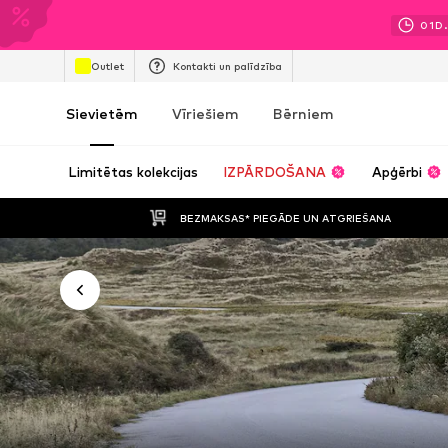
01
D.
Outlet
Kontakti un palīdzība
Sievietēm
Vīriešiem
Bērniem
Limitētas kolekcijas
IZPĀRDOŠANA
Apģērbi
BEZMAKSAS* PIEGĀDE UN ATGRIEŠANA