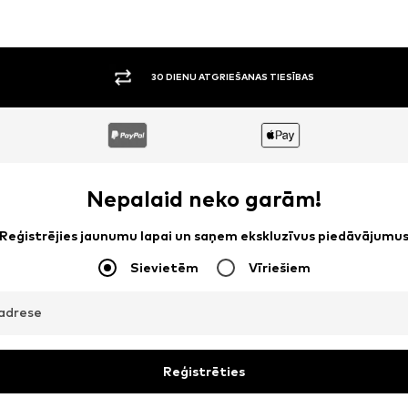
30 DIENU ATGRIEŠANAS TIESĪBAS
Nepalaid neko garām!
Reģistrējies jaunumu lapai un saņem ekskluzīvus piedāvājumu
Sievietēm
Vīriešiem
adrese
Reģistrēties