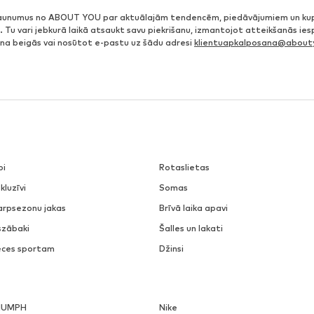
jaunumus no ABOUT YOU par aktuālajām tendencēm, piedāvājumiem un ku
. Tu vari jebkurā laikā atsaukt savu piekrišanu, izmantojot atteikšanās ie
ena beigās vai nosūtot e-pastu uz šādu adresi
klientuapkalposana@abouty
pi
Rotaslietas
kluzīvi
Somas
arpsezonu jakas
Brīvā laika apavi
szābaki
Šalles un lakati
eces sportam
Džinsi
IUMPH
Nike