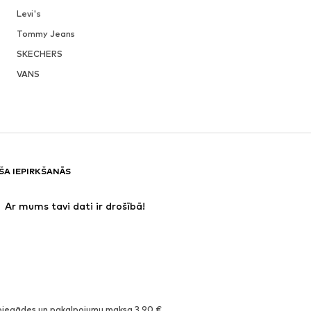
Levi's
Tommy Jeans
SKECHERS
VANS
ŠA IEPIRKŠANĀS
 Ar mums tavi dati ir drošībā!
piegādes un pakalpojumu maksa 3,90 €