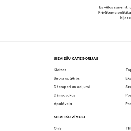
Es vēlos saņemt 
Privātuma politika
biļet
SIEVIEŠU KATEGORIJAS
Kleitas
To
Biroja apģērbs
Eks
Džemperi un adījumi
St
Džinsa jakas
Pu
Apakšveļa
Pr
SIEVIEŠU ZĪMOLI
Only
TR