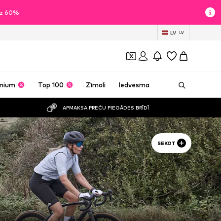
īdz 60%
LV
LV
mium
Top 100
Zīmoli
Iedvesma
APMAKSA PREČU PIEGĀDES BRĪDĪ
SEKOT