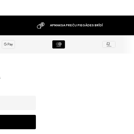
APMAKSA PREČU PIEGĀDES BRĪDĪ
s