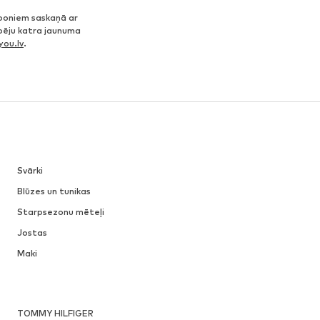
poniem saskaņā ar
spēju katra jaunuma
ou.lv
.
Svārki
Blūzes un tunikas
Starpsezonu mēteļi
Jostas
Maki
TOMMY HILFIGER