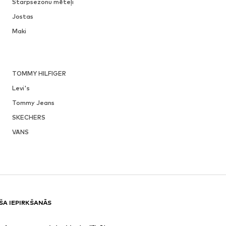
Starpsezonu mēteļi
Jostas
Maki
TOMMY HILFIGER
Levi's
Tommy Jeans
SKECHERS
VANS
ŠA IEPIRKŠANĀS