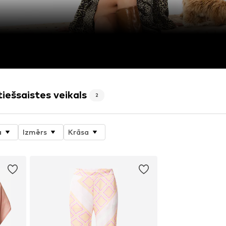
iešsaistes veikals
2
a
Izmērs
Krāsa