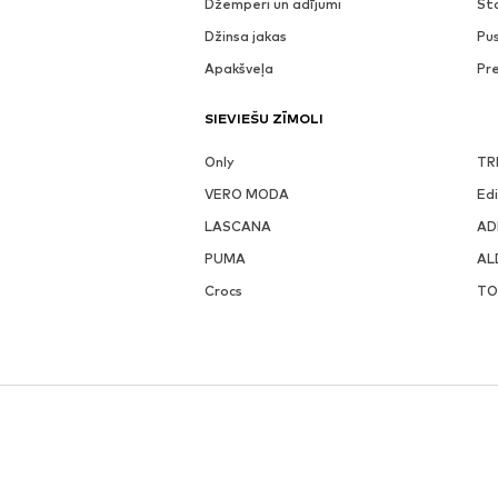
Džemperi un adījumi
St
Džinsa jakas
Pu
Apakšveļa
Pr
SIEVIEŠU ZĪMOLI
Only
TR
VERO MODA
Ed
LASCANA
AD
PUMA
AL
Crocs
TO