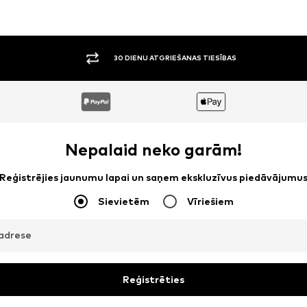
30 DIENU ATGRIEŠANAS TIESĪBAS
Nepalaid neko garām!
Reģistrējies jaunumu lapai un saņem ekskluzīvus piedāvājumu
Sievietēm
Vīriešiem
adrese
Reģistrēties