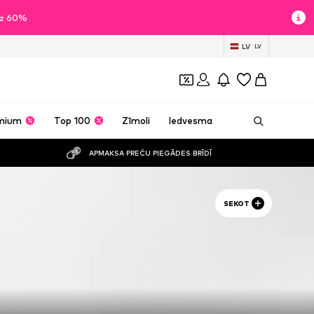
īdz 60%
LV
LV
mium
Top 100
Zīmoli
Iedvesma
APMAKSA PREČU PIEGĀDES BRĪDĪ
SEKOT