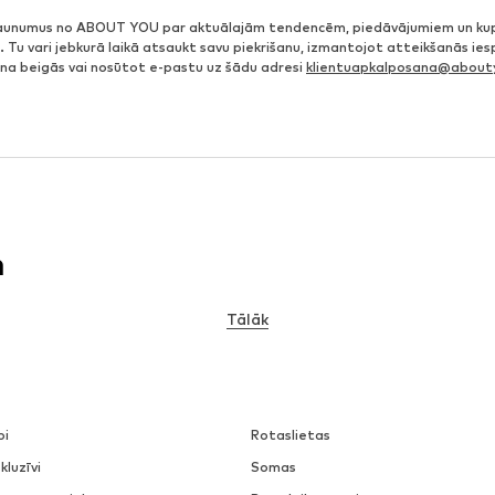
jaunumus no ABOUT YOU par aktuālajām tendencēm, piedāvājumiem un ku
. Tu vari jebkurā laikā atsaukt savu piekrišanu, izmantojot atteikšanās ie
ena beigās vai nosūtot e-pastu uz šādu adresi
klientuapkalposana@abouty
n
Tālāk
pi
Rotaslietas
kluzīvi
Somas