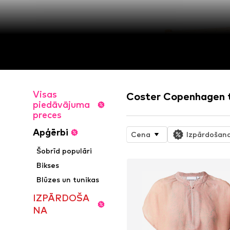
Visas
Coster Copenhagen t
piedāvājuma
preces
Apģērbi
Cena
Izpārdošan
Šobrīd populāri
Bikses
Blūzes un tunikas
IZPĀRDOŠA
NA