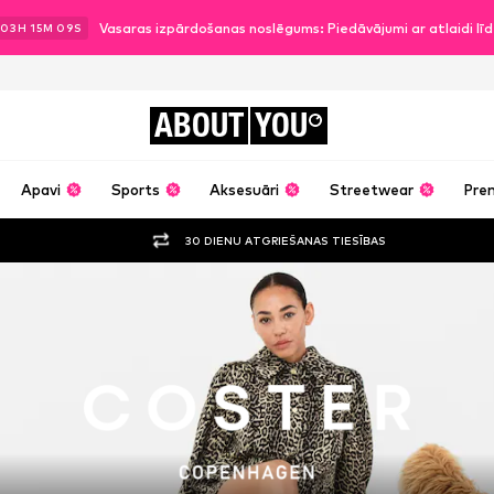
Vasaras izpārdošanas noslēgums: Piedāvājumi ar atlaidi l
03
H
15
M
08
S
ABOUT
YOU
Apavi
Sports
Aksesuāri
Streetwear
Pre
30 DIENU ATGRIEŠANAS TIESĪBAS