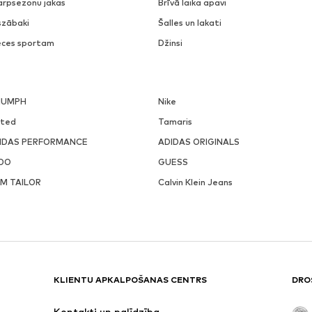
arpsezonu jakas
Brīvā laika apavi
szābaki
Šalles un lakati
eces sportam
Džinsi
IUMPH
Nike
ited
Tamaris
IDAS PERFORMANCE
ADIDAS ORIGINALS
DO
GUESS
M TAILOR
Calvin Klein Jeans
KLIENTU APKALPOŠANAS CENTRS
DRO
Kontakti un palīdzība