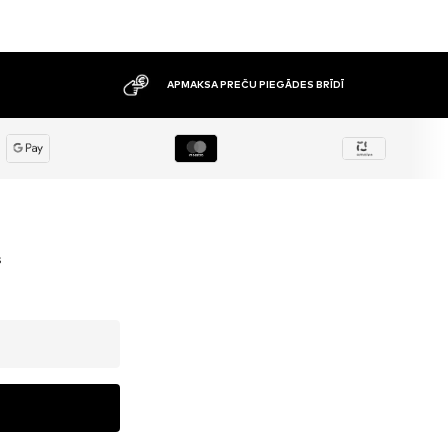
APMAKSA PREČU PIEGĀDES BRĪDĪ
s