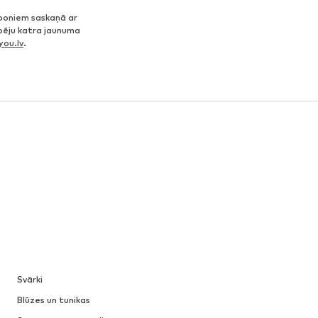
poniem saskaņā ar
spēju katra jaunuma
ou.lv
.
Svārki
Blūzes un tunikas