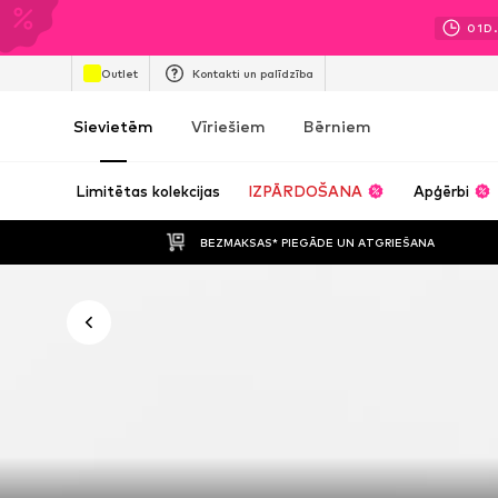
01
D.
Outlet
Kontakti un palīdzība
Sievietēm
Vīriešiem
Bērniem
Limitētas kolekcijas
IZPĀRDOŠANA
Apģērbi
BEZMAKSAS* PIEGĀDE UN ATGRIEŠANA