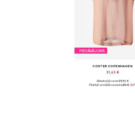
PIEDĀVĀJUMS
COSTER COPENHAGEN
31,43 €
Sākotnējā cena: 89,90 €
Pieejamie izmēri: XS
Pēdējā zemākā cena:
44,90 €
-30
Pievienot grozam