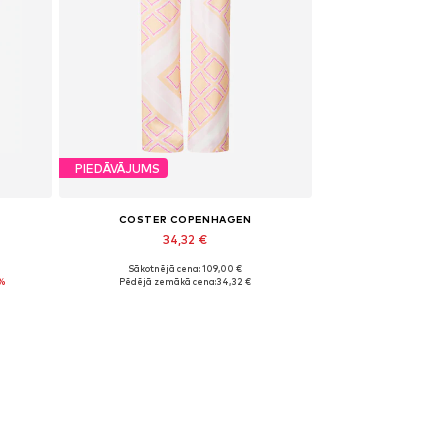
PIEDĀVĀJUMS
COSTER COPENHAGEN
34,32 €
Sākotnējā cena: 109,00 €
Pieejamie izmēri: 34
%
Pēdējā zemākā cena:
34,32 €
Pievienot grozam