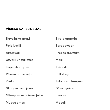
VĪRIEŠU KATEGORIJAS
Brīvā laika apavi
Biroja apģērbs
Polo krekli
Streetwear
Aksesuāri
Preces sportam
Uzvalki un žaketes
Maki
Kapučdžemperi
T-krekli
Vīriešu apakšveļa
Pulksteņi
Krekli
Ikdienas džemperi
Starpsezonu jakas
Džinsa jakas
Džemperi un adītas jakas
Jostas
Mugursomas
Mēteļi