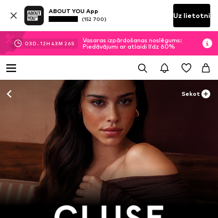
ABOUT YOU App
Uz lietotni
(152 700)
Vasaras izpārdošanas noslēgums:
03
D.
12
H
43
M
25
S
Piedāvājumi ar atlaidi līdz 60%
Sekot