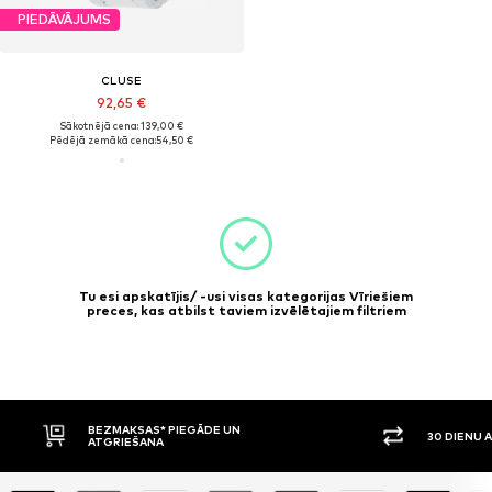
PIEDĀVĀJUMS
CLUSE
92,65 €
Sākotnējā cena: 139,00 €
Pēdējā zemākā cena:
54,50 €
Tu esi apskatījis/ -usi visas kategorijas Vīriešiem
preces, kas atbilst taviem izvēlētajiem filtriem
BEZMAKSAS* PIEGĀDE UN
30 DIENU 
ATGRIEŠANA