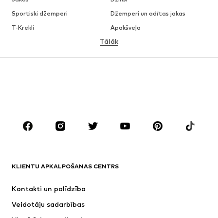
Sportiski džemperi
Džemperi un adītas jakas
T-Krekli
Apakšveļa
Tālāk
Bikses
Krekli
Mēteļi
Uzvalki un žaketes
Peldbikses
Lieli izmēri
Apavi
Sports
Aksesuāri
Premium
APĢĒRBI
Jaunumi
Šobrīd populāri
T-Krekli
Džinsi
KLIENTU APKALPOŠANAS CENTRS
Jakas
Ikdienas džemperi
Bikses
Krekli
Kontakti un palīdzība
Apakšveļa
Džemperi un adītas jakas
Veidotāju sadarbības
Uzvalki un žaketes
Mēteļi