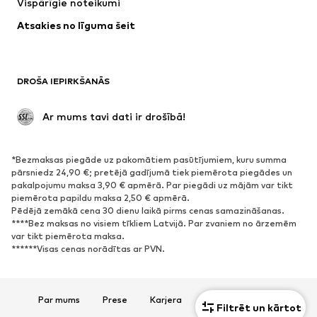
Vispārīgie noteikumi
Peldbikses
Lieli izmēri
Atsakies no līguma šeit
Svinības
Ekskluzīvi
Pārstrāde
APAVI
DROŠA IEPIRKŠANĀS
Jaunumi
Šobrīd populāri
 Ar mums tavi dati ir drošībā!
Zābaki
Brīvā laika apavi
Kurpes
Sporta apavi
*Bezmaksas piegāde uz pakomātiem pasūtījumiem, kuru summa
Atvērti apavi
Ekskluzīvi
pārsniedz 24,90 €; pretējā gadījumā tiek piemērota piegādes un
pakalpojumu maksa 3,90 € apmērā. Par piegādi uz mājām var tikt
piemērota papildu maksa 2,50 € apmērā.
SPORTS
Pēdējā zemākā cena 30 dienu laikā pirms cenas samazināšanas.
****Bez maksas no visiem tīkliem Latvijā. Par zvaniem no ārzemēm
Sporta apģērbs
Sporta veidi
var tikt piemērota maksa.
******Visas cenas norādītas ar PVN.
Sporta apavi
Sporta mugursomas un somas
Sporta aksesuāri
Par mums
Prese
Karjera
Datu aizsardzība
AKSESUĀRI
Filtrēt un kārtot