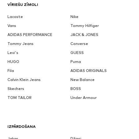
VĪRIEŠU ZĪMOLI
Lacoste
Nike
Vans
Tommy Hilfiger
ADIDAS PERFORMANCE
JACK & JONES
Tommy Jeans
Converse
Levi's
GUESS
HUGO
Puma
Fila
ADIDAS ORIGINALS
Calvin Klein Jeans
New Balance
Skechers
BOSS
TOM TAILOR
Under Armour
IZPĀRDOŠANA
Jakas
Džinsi