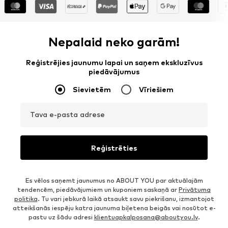
Nepalaid neko garām!
Reģistrējies jaunumu lapai un saņem ekskluzīvus
piedāvājumus
Sievietēm
Vīriešiem
Tava e-pasta adrese
Reģistrēties
Es vēlos saņemt jaunumus no ABOUT YOU par aktuālajām
tendencēm, piedāvājumiem un kuponiem saskaņā ar
Privātuma
politika
. Tu vari jebkurā laikā atsaukt savu piekrišanu, izmantojot
atteikšanās iespēju katra jaunuma biļetena beigās vai nosūtot e-
pastu uz šādu adresi
klientuapkalposana@aboutyou.lv
.