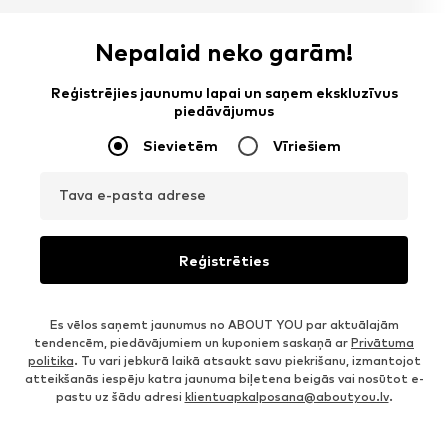
Nepalaid neko garām!
Reģistrējies jaunumu lapai un saņem ekskluzīvus
piedāvājumus
Sievietēm
Vīriešiem
Tava e-pasta adrese
Reģistrēties
Es vēlos saņemt jaunumus no ABOUT YOU par aktuālajām
tendencēm, piedāvājumiem un kuponiem saskaņā ar
Privātuma
politika
. Tu vari jebkurā laikā atsaukt savu piekrišanu, izmantojot
atteikšanās iespēju katra jaunuma biļetena beigās vai nosūtot e-
pastu uz šādu adresi
klientuapkalposana@aboutyou.lv
.