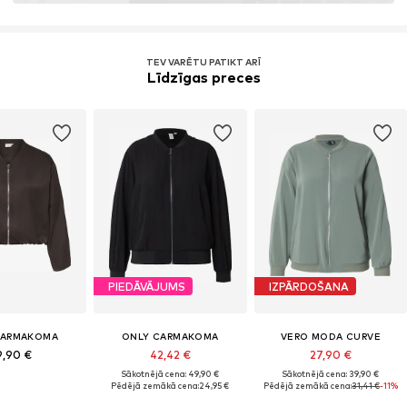
TEV VARĒTU PATIKT ARĪ
Līdzīgas preces
PIEDĀVĀJUMS
IZPĀRDOŠANA
CARMAKOMA
ONLY CARMAKOMA
VERO MODA CURVE
9,90 €
42,42 €
27,90 €
Sākotnējā cena: 49,90 €
Sākotnējā cena: 39,90 €
Pēdējā zemākā cena:
24,95 €
Pēdējā zemākā cena:
31,41 €
-11%