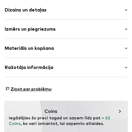
Dizains un detaļas
Vienkrāsas
Izmērs un piegriezums
"Bomber" stila jaka
Sānu kabatas
Piegriezums: Brīvs piegriezums
Etiķetes ielāps/etiķetes karodziņš
Materiāls un kopšana
Vientoņa šuves
Izmēru tabula
Silts oderējums
Materiāls: 60% Poliesters - PES, 40% Poliamīds - PA
Ražotāja informācija
Rāvējslēdzējs
Izcelsmes valsts: Bulgārija
Preces Nr.
AIO0093001000001
BALAKNTEX LTD
Nav piemērots veļas žāvētajam
77. ‘’AL STAMBOLIISKI’’ STR.
Ziņot par problēmu
Negludināt ar karstu
2700 BLAGOEVGRAD
30 °C smalka veļa
BG
info@balkantex.bg
Coins
Iegādājies šo preci tagad un saņem līdz pat 
+ 62 
Coins
, ko vari izmantot, lai saņemtu atlaides.