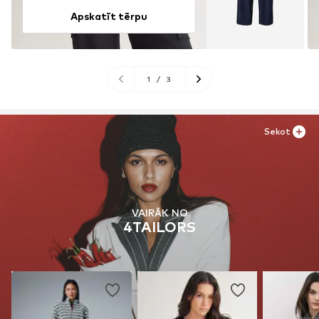
Apskatīt tērpu
1
/
3
Sekot
VAIRĀK NO
4TAILORS