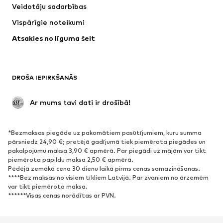
Veidotāju sadarbības
Jakas
Džemperi un adījumi
Vispārīgie noteikumi
Apakšveļa
Blūzes un tunikas
Atsakies no līguma šeit
Mēteļi
Svārki
Peldkostīmi
Ikdienas džemperi
Žaketes
Kombinezoni un sarafāni
DROŠA IEPIRKŠANĀS
Lieli izmēri
Apģērbs grūtniecēm
Svinības
Ekskluzīvi
 Ar mums tavi dati ir drošībā!
Pārstrāde
*Bezmaksas piegāde uz pakomātiem pasūtījumiem, kuru summa
APAVI
pārsniedz 24,90 €; pretējā gadījumā tiek piemērota piegādes un
pakalpojumu maksa 3,90 € apmērā. Par piegādi uz mājām var tikt
Jaunumi
Šobrīd populāri
piemērota papildu maksa 2,50 € apmērā.
Pēdējā zemākā cena 30 dienu laikā pirms cenas samazināšanas.
Brīvā laika apavi
Puszābaki
****Bez maksas no visiem tīkliem Latvijā. Par zvaniem no ārzemēm
Augstpapēžu apavi
Zābaki
var tikt piemērota maksa.
******Visas cenas norādītas ar PVN.
Sandales
Kurpes
Sporta apavi
Laiviņas