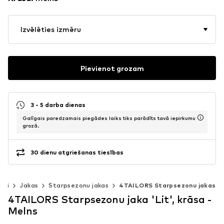
Izvēlēties izmēru
Pievienot grozam
3 - 5 darba dienas
Galīgais paredzamais piegādes laiks tiks parādīts tavā iepirkumu
grozā.
30 dienu atgriešanas tiesības
rbi
Jakas
Starpsezonu jakas
4TAILORS Starpsezonu jakas
4TAILORS Starpsezonu jaka 'Lit', krāsa -
Melns