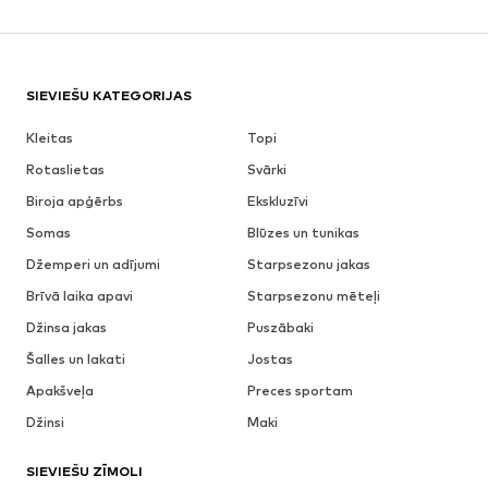
SIEVIEŠU KATEGORIJAS
Kleitas
Topi
Rotaslietas
Svārki
Biroja apģērbs
Ekskluzīvi
Somas
Blūzes un tunikas
Džemperi un adījumi
Starpsezonu jakas
Brīvā laika apavi
Starpsezonu mēteļi
Džinsa jakas
Puszābaki
Šalles un lakati
Jostas
Apakšveļa
Preces sportam
Džinsi
Maki
SIEVIEŠU ZĪMOLI