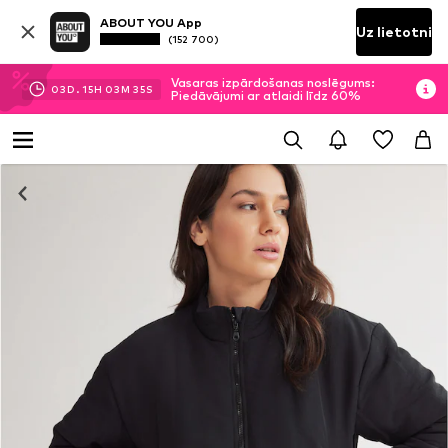
ABOUT YOU App
Uz lietotni
(152 700)
Vasaras izpārdošanas noslēgums:
03
D.
15
H
03
M
35
S
Piedāvājumi ar atlaidi līdz 60%