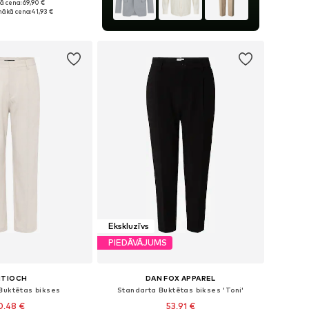
ā cena: 69,90 €
daudzos izmēros
ākā cena:
41,93 €
not grozam
Ekskluzīvs
PIEDĀVĀJUMS
NTIOCH
DAN FOX APPAREL
Buktētas bikses
Standarta Buktētas bikses 'Toni'
0,48 €
53,91 €