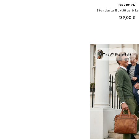
DRYKORN
Standarta Buktētas bik
139,00 €
Pieejams daudzos i
Pievienot gr
The AY Style Edit