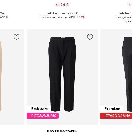
41,94 €
1
99 €
Sākotnējā cena: 69,90 €
Sākotnējā
 50, 52, 54
Pieejams daudzos izmēros
Pieejams 
6,96 €
Pēdējā zemākā cena:
48,93 €
-14%
Pēdējā zem
ozam
Pievienot grozam
Pievie
Ekskluzīvs
Premium
PIEDĀVĀJUMS
IZPĀRDOŠANA
DAN FOX APPAREL