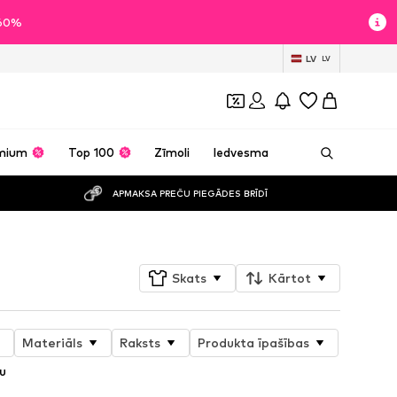
 60%
LV
LV
mium
Top 100
Zīmoli
Iedvesma
APMAKSA PREČU PIEGĀDES BRĪDĪ
Skats
Kārtot
Materiāls
Raksts
Produkta īpašības
u