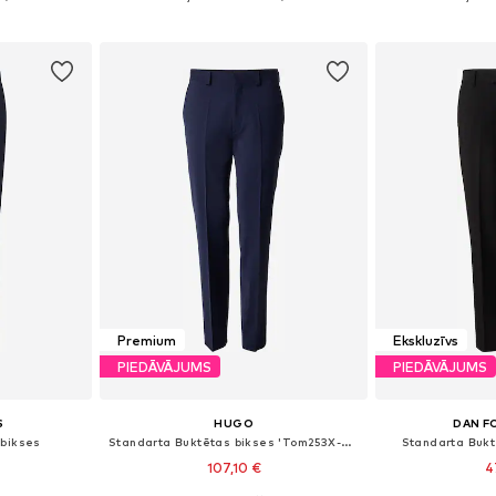
ozam
Pievienot grozam
Pievie
Premium
Ekskluzīvs
PIEDĀVĀJUMS
PIEDĀVĀJUMS
S
HUGO
DAN F
 bikses
Standarta Buktētas bikses 'Tom253X-MH'
Standarta Bukt
107,10 €
4