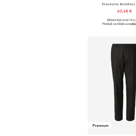
Standarta Buktētas
60,48 €
Sākotnējā cena: 144
Pieejamie izmēri: 46, 50
Pēdējā zemākā cena:
65,
Pievienot gr
Premium