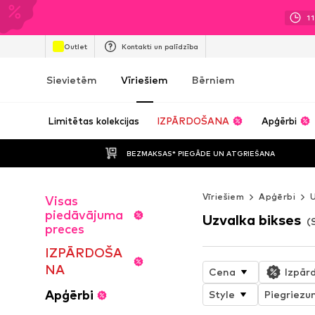
11
Outlet
Kontakti un palīdzība
Sievietēm
Vīriešiem
Bērniem
Limitētas kolekcijas
IZPĀRDOŠANA
Apģērbi
BEZMAKSAS* PIEGĀDE UN ATGRIEŠANA
Vīriešiem
Apģērbi
U
Visas
piedāvājuma
Uzvalka bikses
(
preces
IZPĀRDOŠA
NA
Cena
Izpār
Apģērbi
Style
Piegriezu