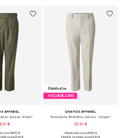
Ekskluzīvs
PIEDĀVĀJUMS
OX APPAREL
DAN FOX APPAREL
ētas bikses 'Kadir'
Standarta Buktētas bikses 'Jesper'
3,91 €
53,91 €
ā cena: 59,90 €
Sākotnējā cena: 69,90 €
46, 48-50, 50-52, 52-54
Pieejamie izmēri: 48-50, 50-52, 52-54, 56-58
mākā cena:
53,91 €
Pēdējā zemākā cena:
53,91 €