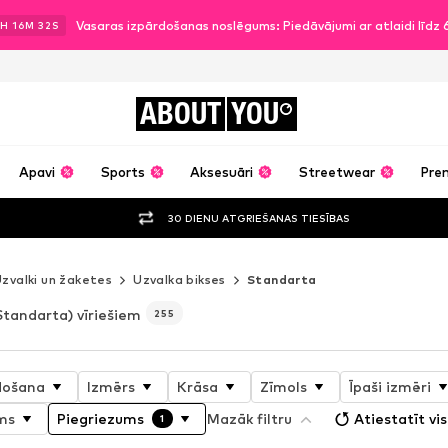
Vasaras izpārdošanas noslēgums: Piedāvājumi ar atlaidi līdz
H
16
M
31
S
ABOUT
YOU
Apavi
Sports
Aksesuāri
Streetwear
Pre
30 DIENU ATGRIEŠANAS TIESĪBAS
zvalki un žaketes
Uzvalka bikses
Standarta
Standarta) vīriešiem
255
došana
Izmērs
Krāsa
Zīmols
Īpaši izmēri
ms
Piegriezums
Mazāk filtru
Atiestatīt vis
1