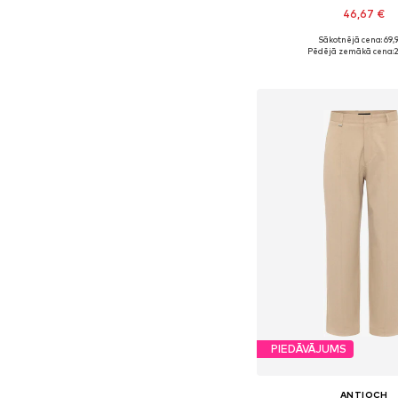
46,67 €
Sākotnējā cena: 69,
Pieejamie izmēri: 46, 48,
Pēdējā zemākā cena:
2
Pievienot gr
PIEDĀVĀJUMS
ANTIOCH