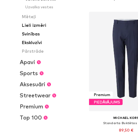
Pievienot gr
Uzvalka vestes
Mēteļi
Lieli izmēri
Svinības
Ekskluzīvi
Pārstrāde
Apavi
Sports
Aksesuāri
Streetwear
Premium
PIEDĀVĀJUMS
Premium
Top 100
MICHAEL KOR
Standarta Buktētas
89,50 €