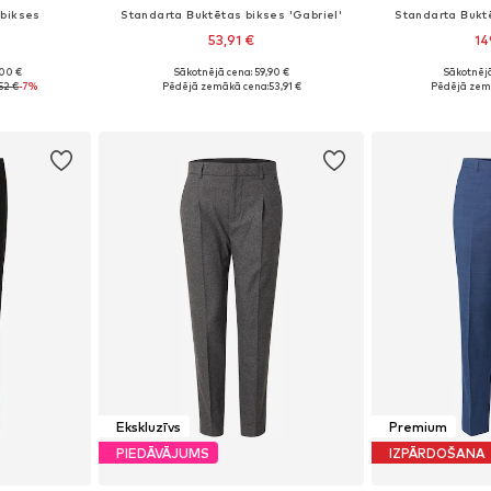
 bikses
Standarta Buktētas bikses 'Gabriel'
Standarta Bukt
53,91 €
14
,00 €
Sākotnējā cena: 59,90 €
Sākotnējā
-52, 52-54
Pieejams daudzos izmēros
Pieejams 
52 €
-7%
Pēdējā zemākā cena:
53,91 €
Pēdējā zem
ozam
Pievienot grozam
Pievie
Ekskluzīvs
Premium
PIEDĀVĀJUMS
IZPĀRDOŠANA