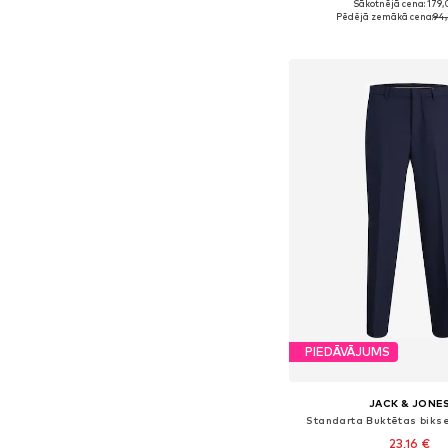
Sākotnējā cena: 179,
Pieejamie izmēri: 48, 5
Pēdējā zemākā cena:
94,
Pievienot gr
PIEDĀVĀJUMS
JACK & JONE
Standarta Buktētas biks
23,16 €