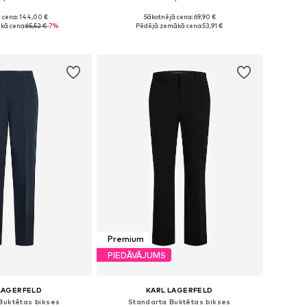
 cena: 144,00 €
Sākotnējā cena: 69,90 €
 izmēri: 48-50
Pieejams daudzos izmēros
kā cena:
65,52 €
-7%
Pēdējā zemākā cena:
53,91 €
not grozam
Pievienot grozam
Premium
PIEDĀVĀJUMS
LAGERFELD
KARL LAGERFELD
Buktētas bikses
Standarta Buktētas bikses