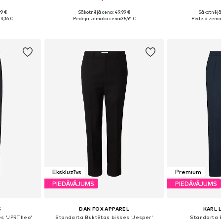
99 €
Sākotnējā cena: 49,99 €
Sākotnējā
 52, 54, 56
Pieejams daudzos izmēros
Pieejamie
3,16 €
Pēdējā zemākā cena:
35,91 €
Pēdējā zemā
ozam
Pievienot grozam
Pievie
Ekskluzīvs
Premium
PIEDĀVĀJUMS
PIEDĀVĀJUMS
S
DAN FOX APPAREL
KARL 
es 'JPRTheo'
Standarta Buktētas bikses 'Jesper'
Standarta 