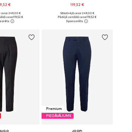
19,52 €
119,52 €
 cena: 249,00 €
Sākotnējā cena: 249,00 €
daudzos izmēros
Pieejamie izmēri: 46, 48, 50, 52, 56
ākā cena:
119,52 €
Pēdējā zemākā cena:
119,52 €
not grozam
Pievienot grozam
Premium
PIEDĀVĀJUMS
HUGO
JOOP!