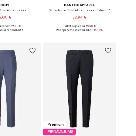
JOOP!
DAN FOX APPAREL
Buktētas bikses
Standarta Buktētas bikses 'Eduard'
5,00 €
32,94 €
 cena: 129,00 €
Sākotnējā cena: 69,90 €
daudzos izmēros
Pieejamie izmēri: 46, 50-52, 52-54, 56-58
ākā cena:
98,10 €
Pēdējā zemākā cena:
38,43 €
-14%
not grozam
Pievienot grozam
Premium
PIEDĀVĀJUMS