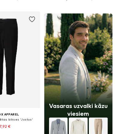
not grozam
Pievienot grozam
Vasaras uzvalki kāzu
viesiem
OX APPAREL
ētas bikses 'Justus'
7,92 €