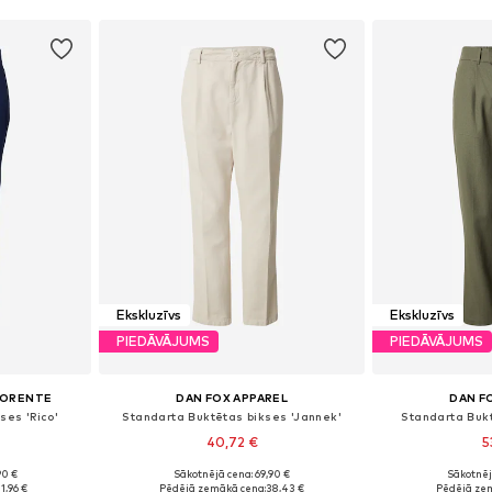
Ekskluzīvs
Ekskluzīvs
PIEDĀVĀJUMS
PIEDĀVĀJUMS
LORENTE
DAN FOX APPAREL
DAN F
ses 'Rico'
Standarta Buktētas bikses 'Jannek'
Standarta Bukt
40,72 €
5
90 €
Sākotnējā cena: 69,90 €
Sākotnēj
zmēros
Pieejams daudzos izmēros
Pieejamie izmēri: 
1,96 €
Pēdējā zemākā cena:
38,43 €
Pēdējā ze