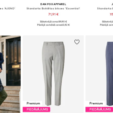
DAN FOX APPAREL
ses 'AJEND'
Standarta Buktētas bikses 'Essential'
Standarta 
71,91 €
11
Sākotnējā cena: 89,90 €
Sākotnējā
zmēros
Pieejamie izmēri: 50-52, 52-54, 56-58
Pieejams 
Pēdējā zemākā cena:
63,92 €
Pēdējā zem
ozam
Pievienot grozam
Pievie
Premium
Premium
PIEDĀVĀJUMS
PIEDĀVĀJUMS