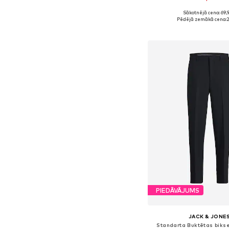
Sākotnējā cena: 69,
Pieejamie izmēri: 46, 48,
Pēdējā zemākā cena:
2
Pievienot gr
PIEDĀVĀJUMS
JACK & JONE
Standarta Buktētas biks