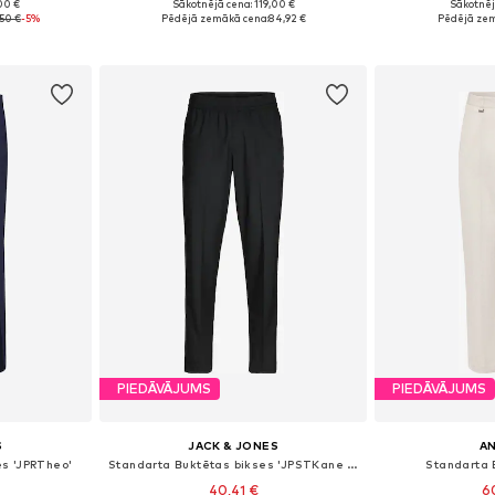
00 €
Sākotnējā cena: 119,00 €
Sākotnēj
0, 52, 54
Pieejams daudzos izmēros
Pieejams 
50 €
-5%
Pēdējā zemākā cena:
84,92 €
Pēdējā zem
ozam
Pievienot grozam
Pievie
PIEDĀVĀJUMS
PIEDĀVĀJUMS
S
JACK & JONES
A
es 'JPRTheo'
Standarta Buktētas bikses 'JPSTKane Edwin'
Standarta 
40,41 €
6