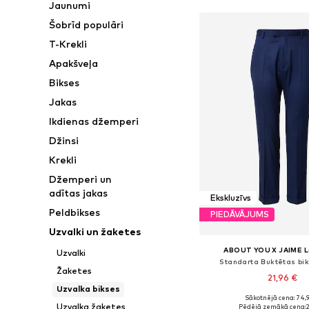
Jaunumi
Šobrīd populāri
T-Krekli
Apakšveļa
Bikses
Jakas
Ikdienas džemperi
Džinsi
Krekli
Džemperi un
adītas jakas
Ekskluzīvs
Peldbikses
PIEDĀVĀJUMS
Uzvalki un žaketes
ABOUT YOU X JAIME 
Uzvalki
Standarta Buktētas bik
Žaketes
21,96 €
Uzvalka bikses
Sākotnējā cena: 74,
Pieejams daudzos i
Uzvalka žaketes
Pēdējā zemākā cena:
2