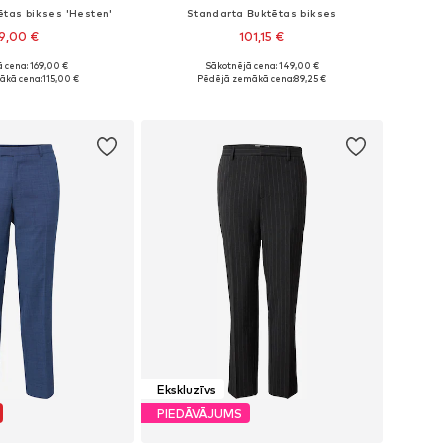
ētas bikses 'Hesten'
Standarta Buktētas bikses
9,00 €
101,15 €
 cena: 169,00 €
Sākotnējā cena: 149,00 €
daudzos izmēros
Pieejams daudzos izmēros
ākā cena:
115,00 €
Pēdējā zemākā cena:
89,25 €
not grozam
Pievienot grozam
Ekskluzīvs
PIEDĀVĀJUMS