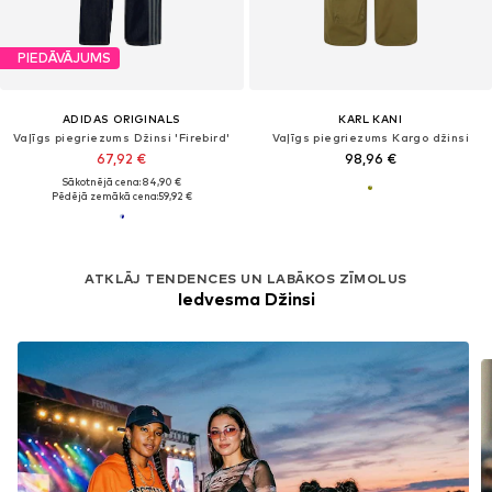
PIEDĀVĀJUMS
ADIDAS ORIGINALS
KARL KANI
Vaļīgs piegriezums Džinsi 'Firebird'
Vaļīgs piegriezums Kargo džinsi
67,92 €
98,96 €
Sākotnējā cena: 84,90 €
Pēdējā zemākā cena:
59,92 €
ATKLĀJ TENDENCES UN LABĀKOS ZĪMOLUS
Iedvesma Džinsi