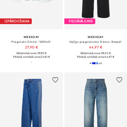
IZPĀRDOŠANA
PIEDĀVĀJUMS
WEEKDAY
WEEKDAY
Piegulošs Džinsi 'VENUS'
Vaļīgs piegriezums Džinsi 'Ampel'
27,90 €
44,97 €
Sākotnējā cena: 39,90 €
Sākotnējā cena: 59,00 €
Pēdējā zemākā cena:
23,92 €
Pēdējā zemākā cena:
44,97 €
+
9