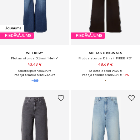
Jaunums
PIEDĀVĀJUMS
PIEDĀVĀJUMS
WEEKDAY
ADIDAS ORIGINALS
Platas staras Džinsi 'Helix'
Platas staras Džinsi 'FIREBIRD'
43,43 €
48,69 €
Sākotnējā cena: 69,90 €
Sākotnējā cena: 99,90 €
Pēdējā zemākā cena:
43,43 €
Pēdējā zemākā cena:
55,93 €
-13%