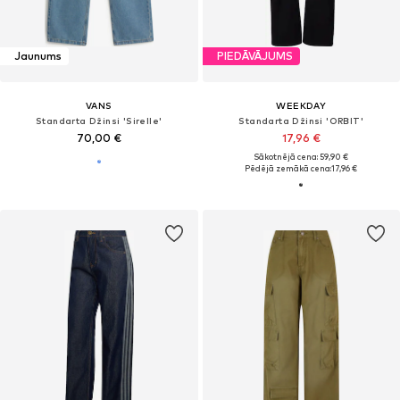
Jaunums
PIEDĀVĀJUMS
VANS
WEEKDAY
Standarta Džinsi 'Sirelle'
Standarta Džinsi 'ORBIT'
70,00 €
17,96 €
Sākotnējā cena: 59,90 €
Pēdējā zemākā cena:
17,96 €