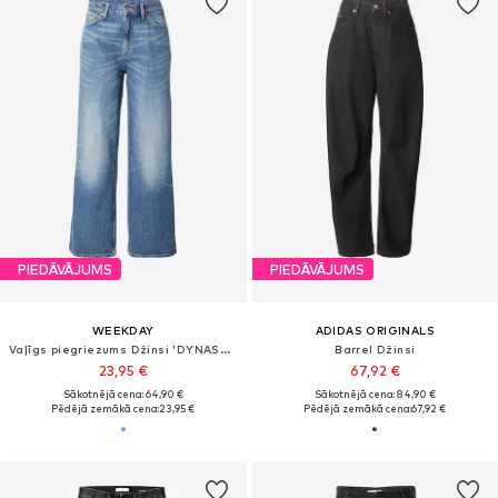
PIEDĀVĀJUMS
PIEDĀVĀJUMS
WEEKDAY
ADIDAS ORIGINALS
Vaļīgs piegriezums Džinsi 'DYNASTY'
Barrel Džinsi
23,95 €
67,92 €
Sākotnējā cena: 64,90 €
Sākotnējā cena: 84,90 €
Pēdējā zemākā cena:
23,95 €
Pēdējā zemākā cena:
67,92 €