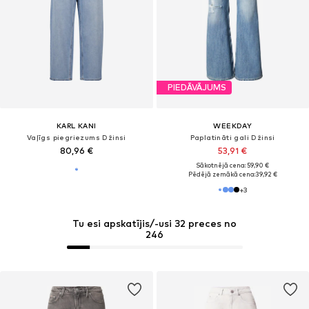
PIEDĀVĀJUMS
KARL KANI
WEEKDAY
Vaļīgs piegriezums Džinsi
Paplatināti gali Džinsi
80,96 €
53,91 €
Sākotnējā cena: 59,90 €
Pēdējā zemākā cena:
39,92 €
+
3
Tu esi apskatījis/-usi 32 preces no
246