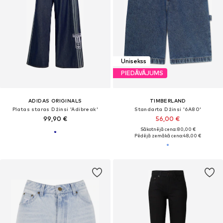
Unisekss
PIEDĀVĀJUMS
ADIDAS ORIGINALS
TIMBERLAND
Platas staras Džinsi 'Adibreak'
Standarta Džinsi '6A80'
99,90 €
56,00 €
Sākotnējā cena: 80,00 €
Pēdējā zemākā cena:
48,00 €