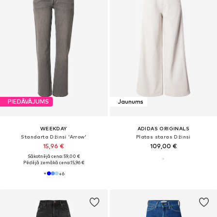
PIEDĀVĀJUMS
Jaunums
WEEKDAY
ADIDAS ORIGINALS
Standarta Džinsi 'Arrow'
Platas staras Džinsi
15,96 €
109,00 €
Sākotnējā cena: 59,00 €
Pēdējā zemākā cena:
15,96 €
+
6