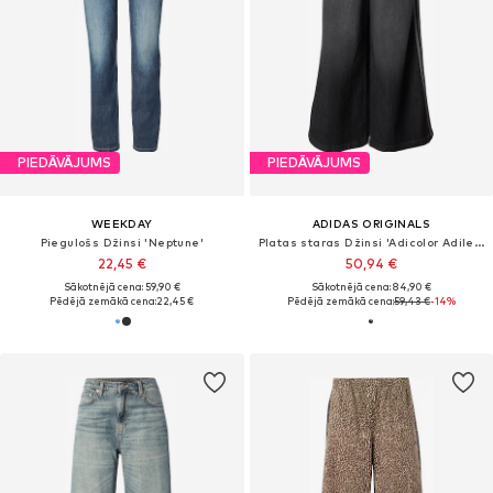
PIEDĀVĀJUMS
PIEDĀVĀJUMS
WEEKDAY
ADIDAS ORIGINALS
Piegulošs Džinsi 'Neptune'
Platas staras Džinsi 'Adicolor Adilenium'
22,45 €
50,94 €
Sākotnējā cena: 59,90 €
Sākotnējā cena: 84,90 €
Pēdējā zemākā cena:
22,45 €
Pēdējā zemākā cena:
59,43 €
-14%