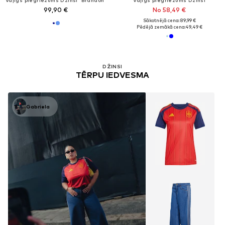
99,90 €
No 58,49 €
Sākotnējā cena: 89,99 €
Pēdējā zemākā cena:
49,49 €
DŽINSI
TĒRPU IEDVESMA
Gabriela