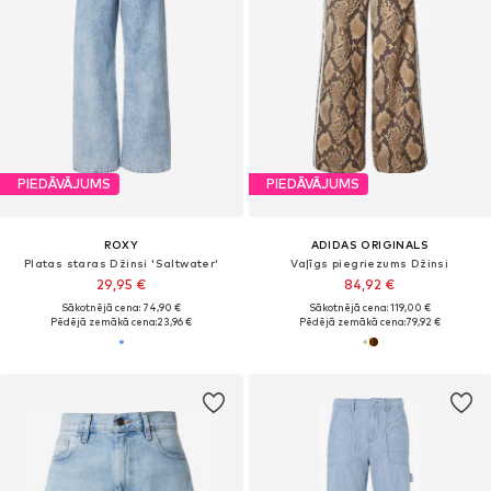
PIEDĀVĀJUMS
PIEDĀVĀJUMS
ROXY
ADIDAS ORIGINALS
Platas staras Džinsi 'Saltwater'
Vaļīgs piegriezums Džinsi
29,95 €
84,92 €
Sākotnējā cena: 74,90 €
Sākotnējā cena: 119,00 €
Pēdējā zemākā cena:
23,96 €
Pēdējā zemākā cena:
79,92 €