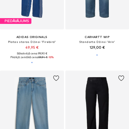
PIEDĀVĀJUMS
ADIDAS ORIGINALS
CARHARTT WIP
Platas staras Džinsi 'Firebird'
Standarta Džinsi 'Arin'
49,95 €
129,00 €
Sākotnējā cena: 99,90 €
Pēdējā zemākā cena:
59,94 €
-16%