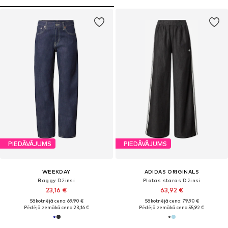
PIEDĀVĀJUMS
PIEDĀVĀJUMS
WEEKDAY
ADIDAS ORIGINALS
Baggy Džinsi
Platas staras Džinsi
23,16 €
63,92 €
Sākotnējā cena: 69,90 €
Sākotnējā cena: 79,90 €
Pēdējā zemākā cena:
23,16 €
Pēdējā zemākā cena:
55,92 €