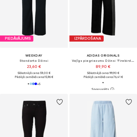
PIEDĀVĀJUMS
IZPĀRDOŠANA
WEEKDAY
ADIDAS ORIGINALS
Standarta Džinsi
Vaļīgs piegriezums Džinsi 'Firebird Track'
23,60 €
89,90 €
Sākotnējā cena: 59,00 €
Sākotnējā cena: 99,90 €
Pēdējā zemākā cena:
15,96 €
Pēdējā zemākā cena:
76,41 €
+
5