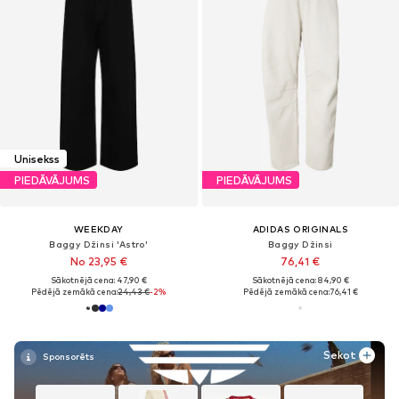
Unisekss
PIEDĀVĀJUMS
PIEDĀVĀJUMS
WEEKDAY
ADIDAS ORIGINALS
Baggy Džinsi 'Astro'
Baggy Džinsi
No 23,95 €
76,41 €
Sākotnējā cena: 47,90 €
Sākotnējā cena: 84,90 €
Pēdējā zemākā cena:
24,43 €
-2%
Pēdējā zemākā cena:
76,41 €
Sekot