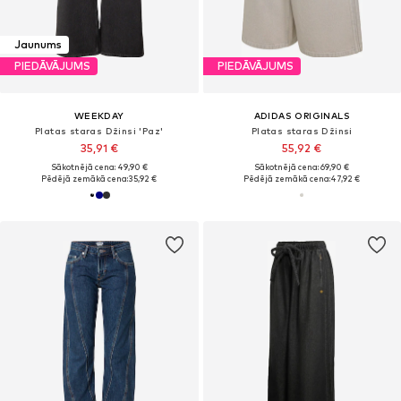
Jaunums
PIEDĀVĀJUMS
PIEDĀVĀJUMS
WEEKDAY
ADIDAS ORIGINALS
Platas staras Džinsi 'Paz'
Platas staras Džinsi
35,91 €
55,92 €
Sākotnējā cena: 49,90 €
Sākotnējā cena: 69,90 €
Pēdējā zemākā cena:
35,92 €
Pēdējā zemākā cena:
47,92 €