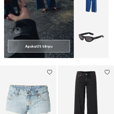
Apskatīt tērpu