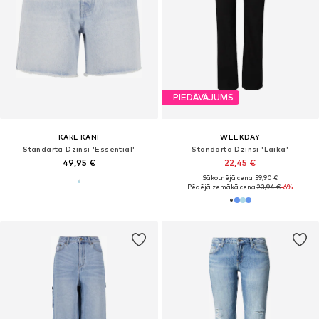
PIEDĀVĀJUMS
KARL KANI
WEEKDAY
Standarta Džinsi 'Essential'
Standarta Džinsi 'Laika'
49,95 €
22,45 €
Sākotnējā cena: 59,90 €
Pēdējā zemākā cena:
23,94 €
-6%