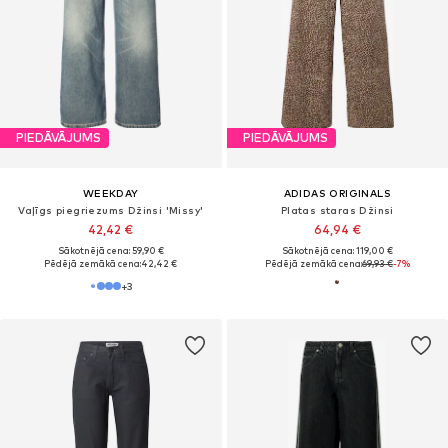
PIEDĀVĀJUMS
PIEDĀVĀJUMS
WEEKDAY
ADIDAS ORIGINALS
Vaļīgs piegriezums Džinsi 'Missy'
Platas staras Džinsi
42,42 €
64,94 €
Sākotnējā cena: 59,90 €
Sākotnējā cena: 119,00 €
Pēdējā zemākā cena:
42,42 €
Pēdējā zemākā cena:
69,93 €
-7%
+
3