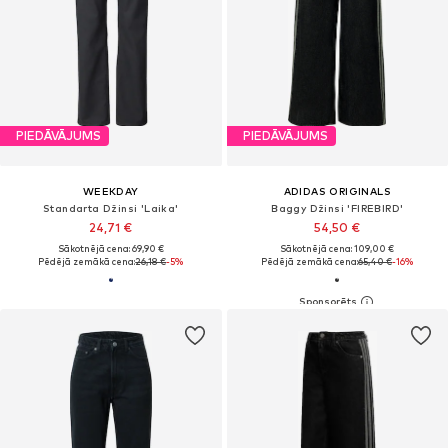
PIEDĀVĀJUMS
PIEDĀVĀJUMS
WEEKDAY
ADIDAS ORIGINALS
Standarta Džinsi 'Laika'
Baggy Džinsi 'FIREBIRD'
24,71 €
54,50 €
Sākotnējā cena: 69,90 €
Sākotnējā cena: 109,00 €
Pēdējā zemākā cena:
26,18 €
-5%
Pēdējā zemākā cena:
65,40 €
-16%