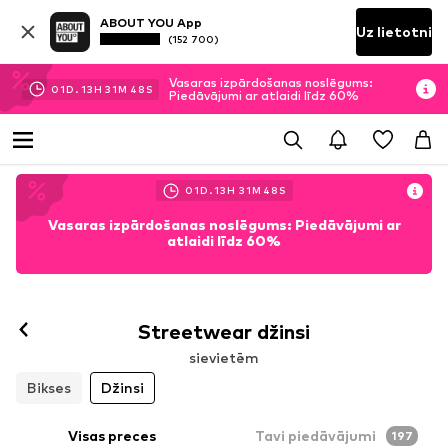
ABOUT YOU App
Uz lietotni
(152 700)
Vasaras izpārdošanas noslēgums:
01
D.
13
H
31
M
45
S
Piedāvājumi ar atlaidi līdz 60%
01
D.
13
H
31
M
45
S
Vasaras izpārdošanas noslēgums: Piedāvājumi ar
atlaidi līdz 60%
Streetwear džinsi
sievietēm
Bikses
Džinsi
Visas preces
Tavi piedāvājumi
197