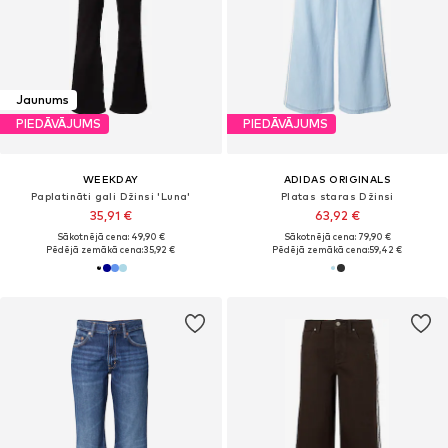
Jaunums
PIEDĀVĀJUMS
PIEDĀVĀJUMS
WEEKDAY
ADIDAS ORIGINALS
Paplatināti gali Džinsi 'Luna'
Platas staras Džinsi
35,91 €
63,92 €
Sākotnējā cena: 49,90 €
Sākotnējā cena: 79,90 €
Pēdējā zemākā cena:
35,92 €
Pēdējā zemākā cena:
59,42 €