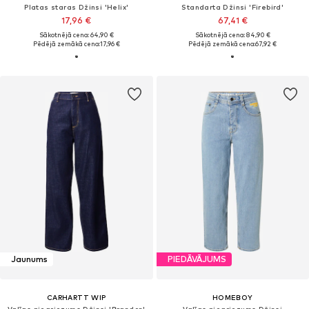
Platas staras Džinsi 'Helix'
Standarta Džinsi 'Firebird'
17,96 €
67,41 €
Sākotnējā cena: 64,90 €
Sākotnējā cena: 84,90 €
Pēdējā zemākā cena:
17,96 €
Pēdējā zemākā cena:
67,92 €
Jaunums
PIEDĀVĀJUMS
CARHARTT WIP
HOMEBOY
Vaļīgs piegriezums Džinsi 'Brandon'
Vaļīgs piegriezums Džinsi