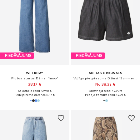
PIEDĀVĀJUMS
PIEDĀVĀJUMS
WEEKDAY
ADIDAS ORIGINALS
Platas staras Džinsi 'Imoo'
Vaļīgs piegriezums Džinsi 'Summer Glow'
38,17 €
No 38,32 €
Sākotnējā cena: 49,90 €
Sākotnējā cena: 47,90 €
Pēdējā zemākā cena:
38,17 €
Pēdējā zemākā cena:
24,21 €