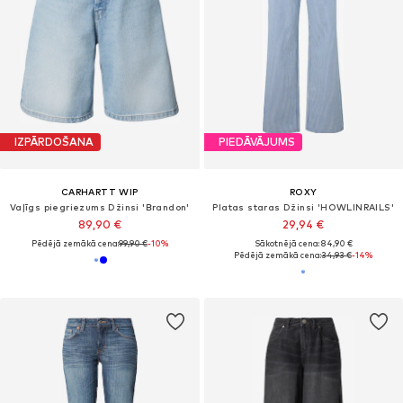
IZPĀRDOŠANA
PIEDĀVĀJUMS
CARHARTT WIP
ROXY
Vaļīgs piegriezums Džinsi 'Brandon'
Platas staras Džinsi 'HOWLINRAILS'
89,90 €
29,94 €
Pēdējā zemākā cena:
99,90 €
-10%
Sākotnējā cena: 84,90 €
Pēdējā zemākā cena:
34,93 €
-14%