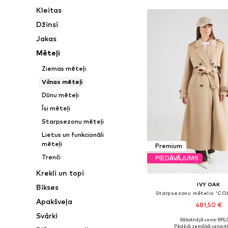
Kleitas
Džinsi
Jakas
Mēteļi
Ziemas mēteļi
Vilnas mēteļi
Dūnu mēteļi
Īsi mēteļi
Starpsezonu mēteļi
Lietus un funkcionāli
mēteļi
Premium
Trenči
PIEDĀVĀJUMS
Krekli un topi
IVY OAK
Bikses
Starpsezonu mētelis 'C
Apakšveļa
481,50 €
Svārki
Sākotnējā cena: 595,
Pieejamie izmēri: XS, 
Pēdējā zemākā cena:
4