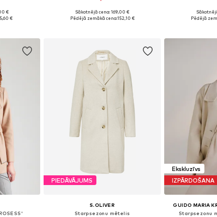
00 €
Sākotnējā cena: 169,00 €
Sākotnējā
, S, M
Pieejamie izmēri: XS, S, L, XL, XXL
Pieejamie i
5,60 €
Pēdējā zemākā cena:
152,10 €
Pēdējā zem
ozam
Pievienot grozam
Pievie
Ekskluzīvs
PIEDĀVĀJUMS
IZPĀRDOŠANA
S.OLIVER
GUIDO MARIA 
'ROSESS'
Starpsezonu mētelis
Starpsezonu m