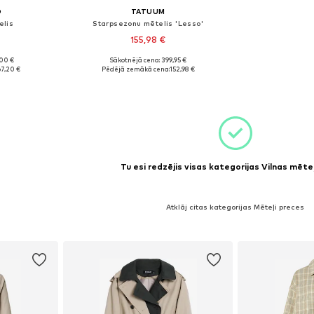
O
TATUUM
elis
Starpsezonu mētelis 'Lesso'
155,98 €
,00 €
Sākotnējā cena: 399,95 €
: S
Pieejamie izmēri: L
67,20 €
Pēdējā zemākā cena:
152,98 €
ozam
Pievienot grozam
Tu esi redzējis visas kategorijas Vilnas mēte
Atklāj citas kategorijas Mēteļi preces