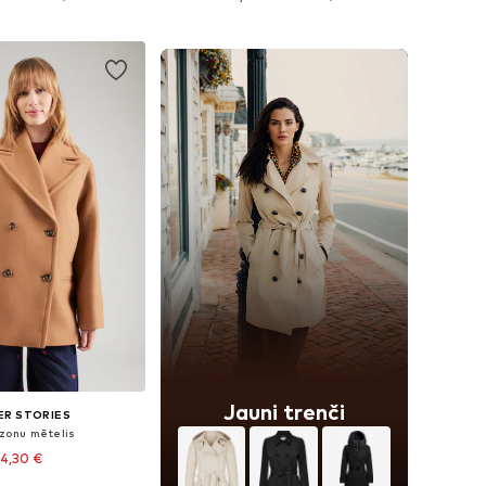
not grozam
Pievienot grozam
Jauni trenči
ER STORIES
zonu mētelis
4,30 €