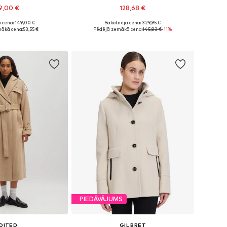
9,00 €
128,68 €
 cena: 149,00 €
Sākotnējā cena: 329,95 €
e izmēri: M-L
Pieejamie izmēri: L, XL, XXL
ākā cena:
53,55 €
Pēdējā zemākā cena:
145,83 €
-11%
not grozam
Pievienot grozam
PIEDĀVĀJUMS
DITED
GIL BRET