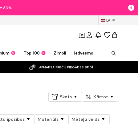
īdz 60%
LV
LV
mium
Top 100
Zīmoli
Iedvesma
APMAKSA PREČU PIEGĀDES BRĪDĪ
Skats
Kārtot
ta īpašības
Materiāls
Mēteļa veids