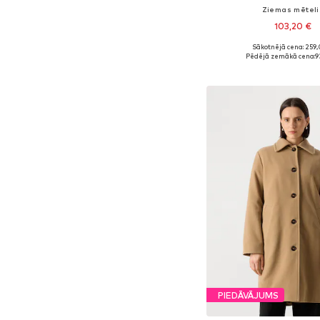
Ziemas mēteli
103,20 €
Sākotnējā cena: 259,
Pieejamie izmēri:
Pēdējā zemākā cena:
9
Pievienot gr
PIEDĀVĀJUMS