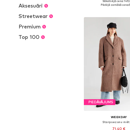
Sākotnējā cena: 149,
Pieejamie izmēri: XS, 
Aksesuāri
Pēdējā zemākā cena:
5
Pievienot gr
Streetwear
Premium
Top 100
PIEDĀVĀJUMS
WEEKDAY
Starpsezonu mēt
71,40 €