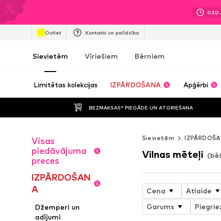
03
D
Outlet
Kontakti un palīdzība
Sievietēm
Vīriešiem
Bērniem
Limitētas kolekcijas
IZPĀRDOŠANA
Apģērbi
BEZMAKSAS* PIEGĀDE UN ATGRIEŠANA
Sievietēm
IZPĀRDOŠ
Visas
piedāvājuma
Vilnas mēteļi
(bē
preces
IZPĀRDOŠAN
A
Cena
Atlaide
Garums
Piegri
Džemperi un
adījumi