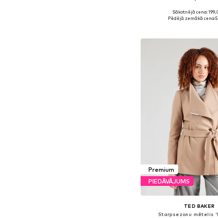
Sākotnējā cena: 199,
Pieejamie izmēri: XS
Pēdējā zemākā cena:
5
Pievienot gr
Premium
PIEDĀVĀJUMS
TED BAKER
Starpsezonu mētelis 