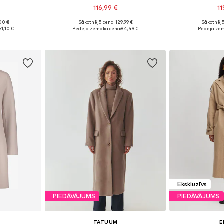
116,99 €
11
+
3
00 €
Sākotnējā cena: 129,99 €
Sākotnējā
 M, L, XL
Pieejams daudzos izmēros
Pieejami
51,10 €
Pēdējā zemākā cena:
84,49 €
Pēdējā zem
ozam
Pievienot grozam
Pievie
Ekskluzīvs
PIEDĀVĀJUMS
PIEDĀVĀJUMS
TATUUM
E