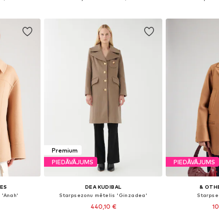
ozam
Pievienot grozam
Pievie
Premium
PIEDĀVĀJUMS
PIEDĀVĀJUMS
IES
DEA KUDIBAL
& OTH
 'Anah'
Starpsezonu mētelis 'Ginzadea'
Starpse
440,10 €
10