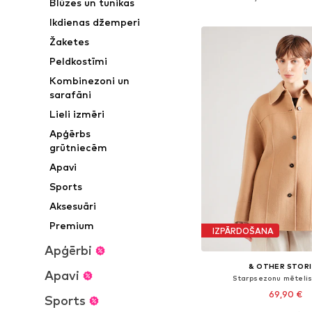
Blūzes un tunikas
Pievienot gr
Ikdienas džemperi
Žaketes
Peldkostīmi
Kombinezoni un
sarafāni
Lieli izmēri
Apģērbs
grūtniecēm
Apavi
Sports
Aksesuāri
Premium
IZPĀRDOŠANA
Apģērbi
& OTHER STOR
Apavi
Starpsezonu mētelis
69,90 €
Sports