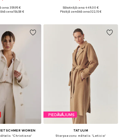
 cena: 359,95 €
Sākotnējā cena: 449,00 €
zmēri: XS, M, XL
Pieejamie izmēri: XS, S, M, L, XL
ākā cena:
156,58 €
Pēdējā zemākā cena:
322,15 €
not grozam
Pievienot grozam
PIEDĀVĀJUMS
KRETSCHMER WOMEN
TATUUM
ētelis 'Christiana'
Starpsezonu mētelis 'Leticia'