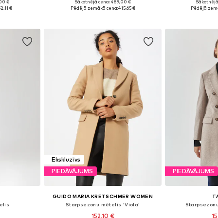
00 €
Sākotnējā cena: 489,00 €
Sākotnējā
S, M, L
Pieejamie izmēri: S, M
Pieejamie 
2,11 €
Pēdējā zemākā cena:
415,65 €
Pēdējā zem
ozam
Pievienot grozam
Pievie
Ekskluzīvs
PIEDĀVĀJUMS
PIEDĀVĀJUMS
GUIDO MARIA KRETSCHMER WOMEN
T
elis
Starpsezonu mētelis 'Viola'
Starpsezonu
152,10 €
15