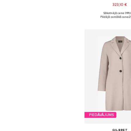
323,10 €
Sākotnējā cena: 399,
Pieejamie izmēri: XS, S,
Pēdējā zemākā cena:
2
Pievienot gr
PIEDĀVĀJUMS
GIL BRET