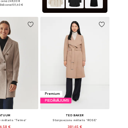
 cena: 249,00 €
izmēri: S, M, L
ākā cena:
101,40 €
not grozam
Premium
PIEDĀVĀJUMS
ATUUM
TED BAKER
 mētelis 'Telma'
Starpsezonu mētelis 'ROSE'
6,58 €
381,65 €