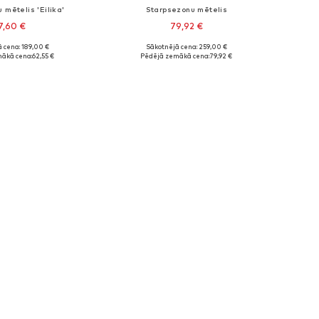
 mētelis 'Eilika'
Starpsezonu mētelis
7,60 €
79,92 €
 cena: 189,00 €
Sākotnējā cena: 259,00 €
ie izmēri: XL
Pieejamie izmēri: XXL
ākā cena:
62,55 €
Pēdējā zemākā cena:
79,92 €
not grozam
Pievienot grozam