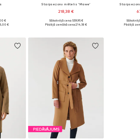
s
Starpsezonu mētelis 'Mawe'
Starpsezonu
218,38 €
6
00 €
Sākotnējā cena: 559,95 €
Sākotnējā
 M-L
Pieejamie izmēri: M, L
Pieejam
3,00 €
Pēdējā zemākā cena:
214,18 €
Pēdējā zem
ozam
Pievienot grozam
Pievie
PIEDĀVĀJUMS