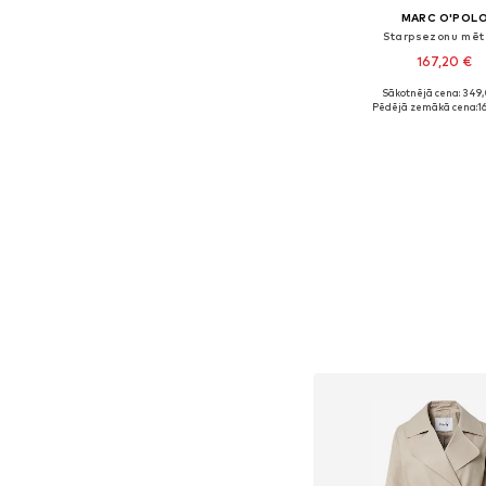
MARC O'POL
Starpsezonu mēt
167,20 €
Sākotnējā cena: 349
Pieejamie izmēri
Pēdējā zemākā cena:
1
Pievienot gr