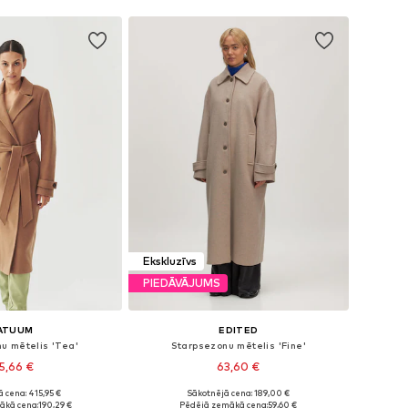
Ekskluzīvs
PIEDĀVĀJUMS
ATUUM
EDITED
u mētelis 'Tea'
Starpsezonu mētelis 'Fine'
5,66 €
63,60 €
 cena: 415,95 €
Sākotnējā cena: 189,00 €
mēri: S, M, L, XXL
Pieejamie izmēri: XS, S, M, L, XL
ākā cena:
190,29 €
Pēdējā zemākā cena:
59,60 €