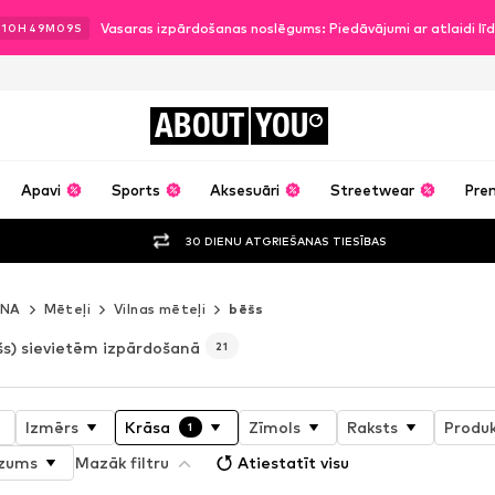
Vasaras izpārdošanas noslēgums: Piedāvājumi ar atlaidi l
.
10
H
49
M
06
S
ABOUT
YOU
Apavi
Sports
Aksesuāri
Streetwear
Pre
30 DIENU ATGRIEŠANAS TIESĪBAS
ANA
Mēteļi
Vilnas mēteļi
bēšs
šs) sievietēm izpārdošanā
21
Izmērs
Krāsa
Zīmols
Raksts
Produk
1
ezums
Mazāk filtru
Atiestatīt visu