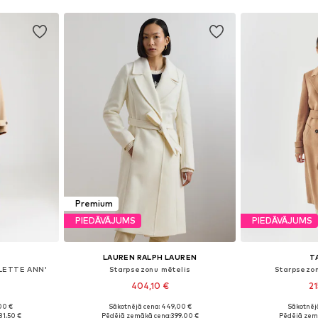
Premium
PIEDĀVĀJUMS
PIEDĀVĀJUMS
LAUREN RALPH LAUREN
T
OLETTE ANN'
Starpsezonu mētelis
Starpsezon
404,10 €
21
00 €
Sākotnējā cena: 449,00 €
Sākotnējā
S, M, L
Pieejams daudzos izmēros
Pieejamie iz
81,50 €
Pēdējā zemākā cena:
399,00 €
Pēdējā zem