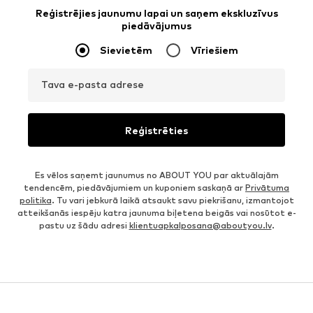
Reģistrējies jaunumu lapai un saņem ekskluzīvus
piedāvājumus
Sievietēm
Vīriešiem
Tava e-pasta adrese
Reģistrēties
Es vēlos saņemt jaunumus no ABOUT YOU par aktuālajām
tendencēm, piedāvājumiem un kuponiem saskaņā ar
Privātuma
politika
. Tu vari jebkurā laikā atsaukt savu piekrišanu, izmantojot
atteikšanās iespēju katra jaunuma biļetena beigās vai nosūtot e-
pastu uz šādu adresi
klientuapkalposana@aboutyou.lv
.