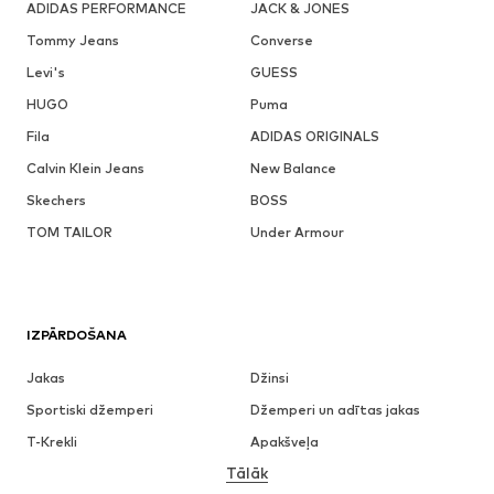
ADIDAS PERFORMANCE
JACK & JONES
Tommy Jeans
Converse
Levi's
GUESS
HUGO
Puma
Fila
ADIDAS ORIGINALS
Calvin Klein Jeans
New Balance
Skechers
BOSS
TOM TAILOR
Under Armour
IZPĀRDOŠANA
Jakas
Džinsi
Sportiski džemperi
Džemperi un adītas jakas
T-Krekli
Apakšveļa
Tālāk
Bikses
Krekli