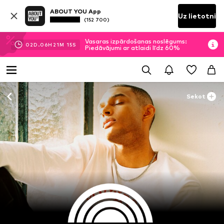
ABOUT YOU App
Uz lietotni
(152 700)
Vasaras izpārdošanas noslēgums:
02
D.
06
H
21
M
15
S
Piedāvājumi ar atlaidi līdz 60%
Sekot