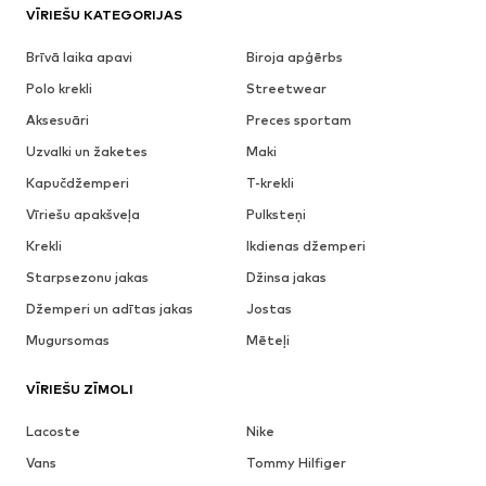
VĪRIEŠU KATEGORIJAS
Brīvā laika apavi
Biroja apģērbs
Polo krekli
Streetwear
Aksesuāri
Preces sportam
Uzvalki un žaketes
Maki
Kapučdžemperi
T-krekli
Vīriešu apakšveļa
Pulksteņi
Krekli
Ikdienas džemperi
Starpsezonu jakas
Džinsa jakas
Džemperi un adītas jakas
Jostas
Mugursomas
Mēteļi
VĪRIEŠU ZĪMOLI
Lacoste
Nike
Vans
Tommy Hilfiger