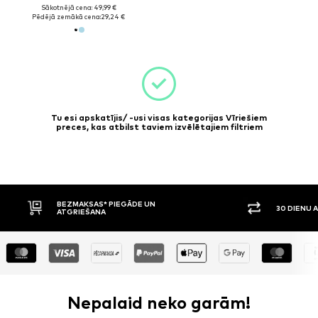
Sākotnējā cena: 49,99 €
Pēdējā zemākā cena:
29,24 €
Tu esi apskatījis/ -usi visas kategorijas Vīriešiem
preces, kas atbilst taviem izvēlētajiem filtriem
BEZMAKSAS* PIEGĀDE UN
30 DIENU 
ATGRIEŠANA
Nepalaid neko garām!