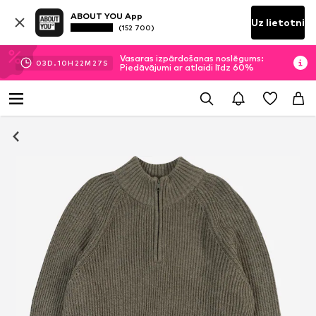
ABOUT YOU App
Uz lietotni
(152 700)
Vasaras izpārdošanas noslēgums:
03
D.
10
H
22
M
27
S
Piedāvājumi ar atlaidi līdz 60%