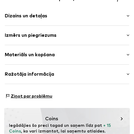
Dizains un detaļas
Vienkrāsas
Izmērs un piegriezums
Adījumi
Džemperis ar rāvējslēdzēju
Piedurkņu garums: garās
Pusgaras piedurknes
Materiāls un kopšana
Piegriezums: Standarta forma
Svītrains adījums
Pusrāvējslēdzējs
Materiāls: 60% Kokvilna, 40% Poliakrils - PC
Ražotāja informācija
Pilnībā modē
Materiāla veids: Smalks adījums
Mīksta saķere
ABFICO
Rāvējslēdzējs
Mazgājams 30 °C
Laarderhoogtweg 25
Ziņot par problēmu
Nav piemērots veļas žāvētajam
1101 Amsterdam
Preces Nr.
HOL9522003000001
Netīrīt ķīmiski
NL
Negludināt ar karstu
hollisterco@hollisterco.com
Žāvēt izklājot guļus
Coins
Balināt ar skābekli
Iegādājies šo preci tagad un saņem līdz pat 
+ 15 
Coins
, ko vari izmantot, lai saņemtu atlaides.