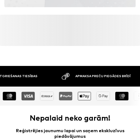
ATGRIEŠANAS TIESĪBAS
APMAKSA PREČU PIEGĀDES BRĪDĪ
Nepalaid neko garām!
Reģistrējies jaunumu lapai un saņem ekskluzīvus
piedāvājumus