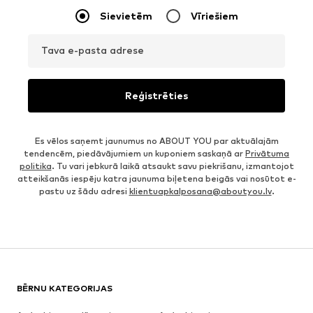
Sievietēm
Vīriešiem
Tava e-pasta adrese
Reģistrēties
Es vēlos saņemt jaunumus no ABOUT YOU par aktuālajām
tendencēm, piedāvājumiem un kuponiem saskaņā ar
Privātuma
politika
. Tu vari jebkurā laikā atsaukt savu piekrišanu, izmantojot
atteikšanās iespēju katra jaunuma biļetena beigās vai nosūtot e-
pastu uz šādu adresi
klientuapkalposana@aboutyou.lv
.
BĒRNU KATEGORIJAS