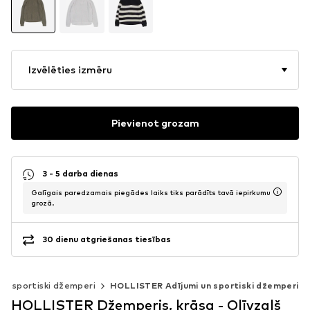
Izvēlēties izmēru
Pievienot grozam
3 - 5 darba dienas
Galīgais paredzamais piegādes laiks tiks parādīts tavā iepirkumu
grozā.
30 dienu atgriešanas tiesības
 un sportiski džemperi
HOLLISTER Adījumi un sportiski džemperi
HOLLISTER Džemperis, krāsa - Olīvzaļš