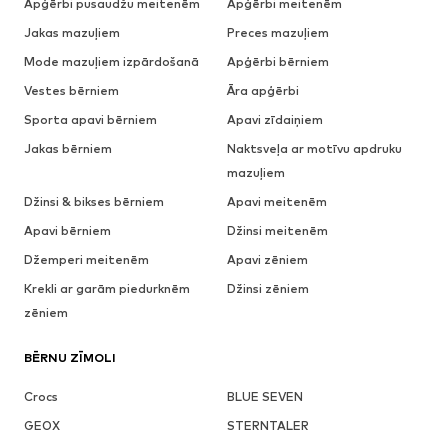
Apģērbi pusaudžu meitenēm
Apģērbi meitenēm
Jakas mazuļiem
Preces mazuļiem
Mode mazuļiem izpārdošanā
Apģērbi bērniem
Vestes bērniem
Āra apģērbi
Sporta apavi bērniem
Apavi zīdaiņiem
Jakas bērniem
Naktsveļa ar motīvu apdruku
mazuļiem
Džinsi & bikses bērniem
Apavi meitenēm
Apavi bērniem
Džinsi meitenēm
Džemperi meitenēm
Apavi zēniem
Krekli ar garām piedurknēm
Džinsi zēniem
zēniem
BĒRNU ZĪMOLI
Crocs
BLUE SEVEN
GEOX
STERNTALER