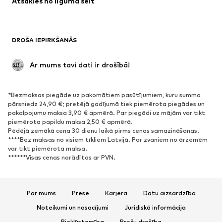
Atsakies no līguma šeit
DROŠA IEPIRKŠANĀS
 Ar mums tavi dati ir drošībā!
*Bezmaksas piegāde uz pakomātiem pasūtījumiem, kuru summa
pārsniedz 24,90 €; pretējā gadījumā tiek piemērota piegādes un
pakalpojumu maksa 3,90 € apmērā. Par piegādi uz mājām var tikt
piemērota papildu maksa 2,50 € apmērā.
Pēdējā zemākā cena 30 dienu laikā pirms cenas samazināšanas.
****Bez maksas no visiem tīkliem Latvijā. Par zvaniem no ārzemēm
var tikt piemērota maksa.
******Visas cenas norādītas ar PVN.
Par mums
Prese
Karjera
Datu aizsardzība
Noteikumi un nosacījumi
Juridiskā informācija
Piekļūstamība
Preču drošība