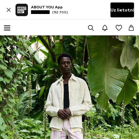
ABOUT YOU App
Uz lietotni
(152 700)