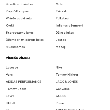
Uzvalki un žaketes
Maki
Kapučdžemperi
T-krekli
Vīriešu apakšveļa
Pulksteņi
Krekli
Ikdienas džemperi
Starpsezonu jakas
Džinsa jakas
Džemperi un adītas jakas
Jostas
Mugursomas
Mēteļi
VĪRIEŠU ZĪMOLI
Lacoste
Nike
Vans
Tommy Hilfiger
ADIDAS PERFORMANCE
JACK & JONES
Tommy Jeans
Converse
Levi's
GUESS
HUGO
Puma