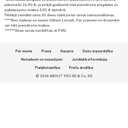
Atvērti apavi
Ekskluzīvi
pārsniedz 24,90 €; pretējā gadījumā tiek piemērota piegādes un
pakalpojumu maksa 3,90 € apmērā.
Pēdējā zemākā cena 30 dienu laikā pirms cenas samazināšanas.
SPORTS
****Bez maksas no visiem tīkliem Latvijā. Par zvaniem no ārzemēm
var tikt piemērota maksa.
Sporta apģērbs
Sporta veidi
******Visas cenas norādītas ar PVN.
Sporta apavi
Sporta mugursomas un somas
Sporta aksesuāri
Par mums
Prese
Karjera
Datu aizsardzība
AKSESUĀRI
Noteikumi un nosacījumi
Juridiskā informācija
Piekļūstamība
Preču drošība
Jaunumi
Naģenes un cepures
© 2026 ABOUT YOU SE & Co. KG
Jostas
Somas un mugursomas
Pulksteņi
Rotaslietas
Saulesbrilles
Naudas maki un karšu turētāji
Kaklasaites un aksesuāri
Šalles un lakati
Cimdi
Mājas piederumi
Ekskluzīvi
Pārstrāde