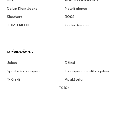
Fila
ADIDAS ORIGINALS
Calvin Klein Jeans
New Balance
Skechers
BOSS
TOM TAILOR
Under Armour
IZPĀRDOŠANA
Jakas
Džinsi
Sportiski džemperi
Džemperi un adītas jakas
T-Krekli
Apakšveļa
Tālāk
Bikses
Krekli
Mēteļi
Uzvalki un žaketes
Peldbikses
Lieli izmēri
Apavi
Sports
Aksesuāri
Premium