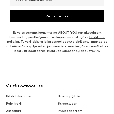
Reģistrēties
Es vēlos saņemt jaunumus no ABOUT YOU par aktuālajām
tendencēm, piedāvājumiem un kuponiem saskaņā ar
Privātuma
politika
. Tu vari jebkurā laikā atsaukt savu piekrišanu, izmantojot
atteikšanās iespēju katra jaunuma biļetena beigās vai nosūtot e-
pastu uz šādu adresi
klientuapkalposana@aboutyou.lv
.
VĪRIEŠU KATEGORIJAS
Brīvā laika apavi
Biroja apģērbs
Polo krekli
Streetwear
Aksesuāri
Preces sportam