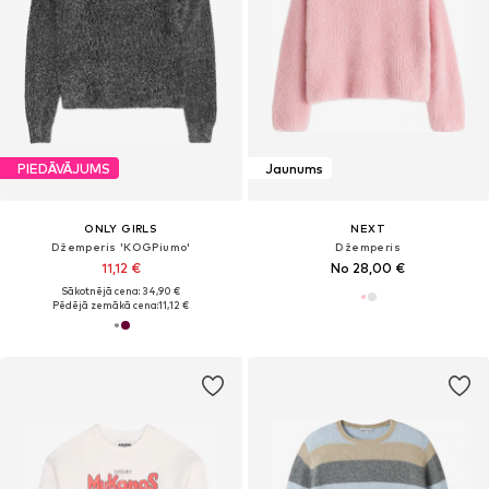
PIEDĀVĀJUMS
Jaunums
ONLY GIRLS
NEXT
Džemperis 'KOGPiumo'
Džemperis
11,12 €
No 28,00 €
Sākotnējā cena: 34,90 €
Pēdējā zemākā cena:
11,12 €