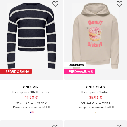
Jaunums
IZPĀRDOŠANA
PIEDĀVĀJUMS
ONLY MINI
ONLY GIRLS
Džemperis 'KMGFranca'
Džemperis 'Lolas'
19,90 €
35,96 €
Sākotnējā cena: 22,90 €
Sākotnējā cena: 59,95 €
Pēdējā zemākā cena:
18,90 €
Pēdējā zemākā cena:
35,96 €