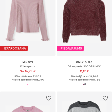
IZPĀRDOŠANA
PIEDĀVĀJUMS
MINOTI
ONLY GIRLS
Džemperis
Džemperis 'KOGPIUMO'
No 16,73 €
11,12 €
Sākotnējā cena: 23,90 €
Sākotnējā cena: 34,90 €
Pēdējā zemākā cena:
15,06 €
Pēdējā zemākā cena:
11,12 €