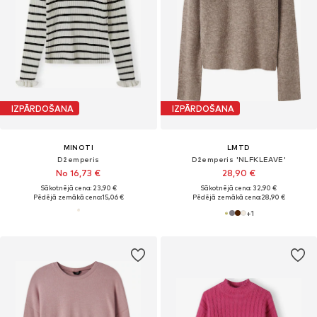
IZPĀRDOŠANA
IZPĀRDOŠANA
MINOTI
LMTD
Džemperis
Džemperis 'NLFKLEAVE'
No 16,73 €
28,90 €
Sākotnējā cena: 23,90 €
Sākotnējā cena: 32,90 €
Pēdējā zemākā cena:
15,06 €
Pēdējā zemākā cena:
28,90 €
+
1