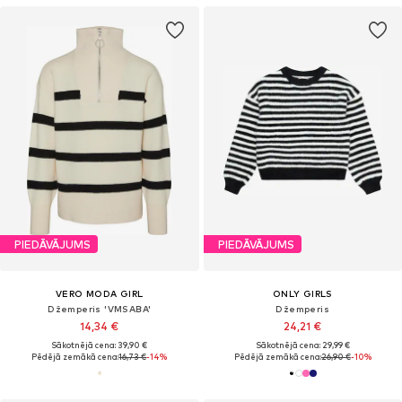
PIEDĀVĀJUMS
PIEDĀVĀJUMS
VERO MODA GIRL
ONLY GIRLS
Džemperis 'VMSABA'
Džemperis
14,34 €
24,21 €
Sākotnējā cena: 39,90 €
Sākotnējā cena: 29,99 €
Pēdējā zemākā cena:
16,73 €
-14%
Pēdējā zemākā cena:
26,90 €
-10%