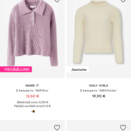
PIEDĀVĀJUMS
Jaunums
NAME IT
ONLY GIRLS
Džemperis 'NKFNia'
Džemperis 'KMGKatia'
12,60 €
19,90 €
Sākotnējā cena: 32,90 €
Pēdējā zemākā cena:
11,13 €