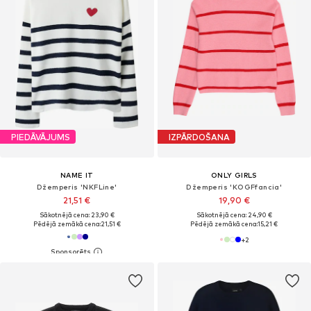
PIEDĀVĀJUMS
IZPĀRDOŠANA
NAME IT
ONLY GIRLS
Džemperis 'NKFLine'
Džemperis 'KOGFfancia'
21,51 €
19,90 €
Sākotnējā cena: 23,90 €
Sākotnējā cena: 24,90 €
Pēdējā zemākā cena:
21,51 €
Pēdējā zemākā cena:
15,21 €
+
2