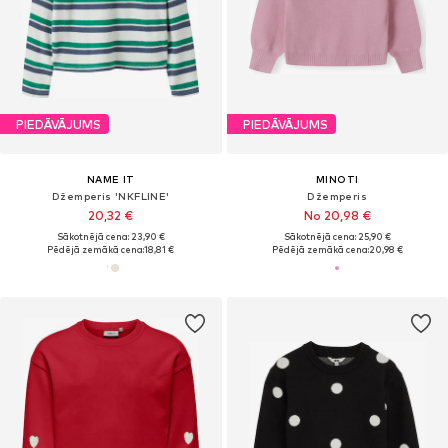
PIEDĀVĀJUMS
PIEDĀVĀJUMS
NAME IT
MINOTI
Džemperis 'NKFLINE'
Džemperis
20,32 €
No 20,98 €
Sākotnējā cena: 23,90 €
Sākotnējā cena: 25,90 €
Pēdējā zemākā cena:
18,81 €
Pēdējā zemākā cena:
20,98 €