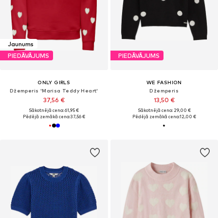
Jaunums
PIEDĀVĀJUMS
PIEDĀVĀJUMS
ONLY GIRLS
WE FASHION
Džemperis 'Marisa Teddy Heart'
Džemperis
37,56 €
13,50 €
Sākotnējā cena: 61,95 €
Sākotnējā cena: 29,00 €
Pēdējā zemākā cena:
37,56 €
Pēdējā zemākā cena:
12,00 €