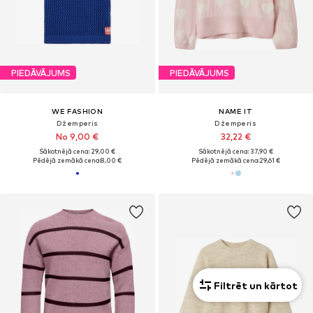
PIEDĀVĀJUMS
PIEDĀVĀJUMS
WE FASHION
NAME IT
Džemperis
Džemperis
No 9,00 €
32,22 €
Sākotnējā cena: 29,00 €
Sākotnējā cena: 37,90 €
Pēdējā zemākā cena:
8,00 €
Pēdējā zemākā cena:
29,61 €
Filtrēt un kārtot