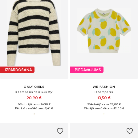
IZPĀRDOŠANA
PIEDĀVĀJUMS
ONLY GIRLS
WE FASHION
Džemperis 'KOGJusty'
Džemperis
20,90 €
13,50 €
Sākotnējā cena: 26,90 €
Sākotnējā cena: 27,00 €
Pēdējā zemākā cena:
9,41 €
Pēdējā zemākā cena:
12,00 €