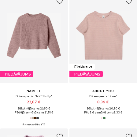
Ekskluzīvs
PIEDĀVĀJUMS
PIEDĀVĀJUMS
NAME IT
ABOUT YOU
Džemperis 'NKFHolly'
Džemperis 'Zoe'
22,87 €
8,36 €
Sākotnējā cena: 26,90 €
Sākotnējā cena: 20,90 €
Pēdējā zemākā cena:
21,51 €
Pēdējā zemākā cena:
8,33 €