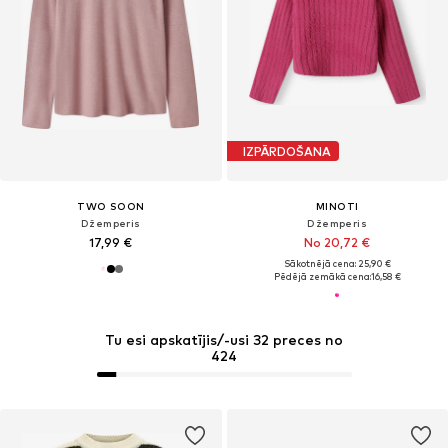
IZPĀRDOŠANA
TWO SOON
MINOTI
Džemperis
Džemperis
17,99 €
No 20,72 €
Sākotnējā cena: 25,90 €
Pēdējā zemākā cena:
16,58 €
Tu esi apskatījis/-usi 32 preces no
424