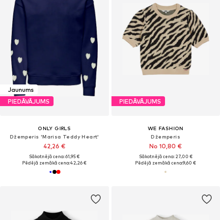
Jaunums
PIEDĀVĀJUMS
PIEDĀVĀJUMS
ONLY GIRLS
WE FASHION
Džemperis 'Marisa Teddy Heart'
Džemperis
42,26 €
No 10,80 €
Sākotnējā cena: 61,95 €
Sākotnējā cena: 27,00 €
Pēdējā zemākā cena:
42,26 €
Pēdējā zemākā cena:
9,60 €