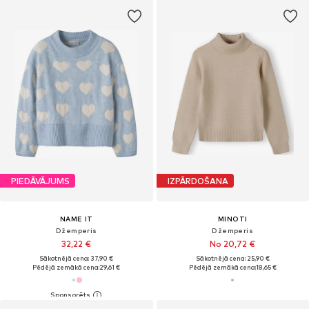
PIEDĀVĀJUMS
IZPĀRDOŠANA
NAME IT
MINOTI
Džemperis
Džemperis
32,22 €
No 20,72 €
Sākotnējā cena: 37,90 €
Sākotnējā cena: 25,90 €
Pēdējā zemākā cena:
29,61 €
Pēdējā zemākā cena:
18,65 €