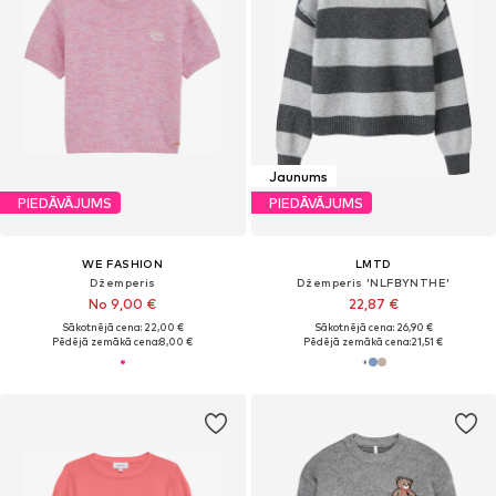
Jaunums
PIEDĀVĀJUMS
PIEDĀVĀJUMS
WE FASHION
LMTD
Džemperis
Džemperis 'NLFBYNTHE'
No 9,00 €
22,87 €
Sākotnējā cena: 22,00 €
Sākotnējā cena: 26,90 €
Pēdējā zemākā cena:
8,00 €
Pēdējā zemākā cena:
21,51 €