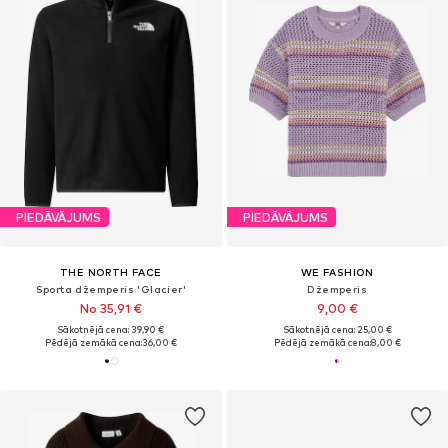
PIEDĀVĀJUMS
PIEDĀVĀJUMS
THE NORTH FACE
WE FASHION
Sporta džemperis 'Glacier'
Džemperis
No 35,91 €
9,00 €
Sākotnējā cena: 39,90 €
Sākotnējā cena: 25,00 €
Pēdējā zemākā cena:
36,00 €
Pēdējā zemākā cena:
8,00 €