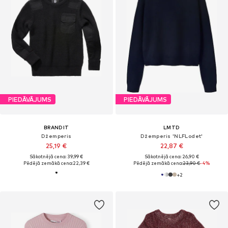
PIEDĀVĀJUMS
PIEDĀVĀJUMS
BRANDIT
LMTD
Džemperis
Džemperis 'NLFLodet'
25,19 €
22,87 €
Sākotnējā cena: 39,99 €
Sākotnējā cena: 26,90 €
Pēdējā zemākā cena:
22,39 €
Pēdējā zemākā cena:
23,90 €
-4%
+
2