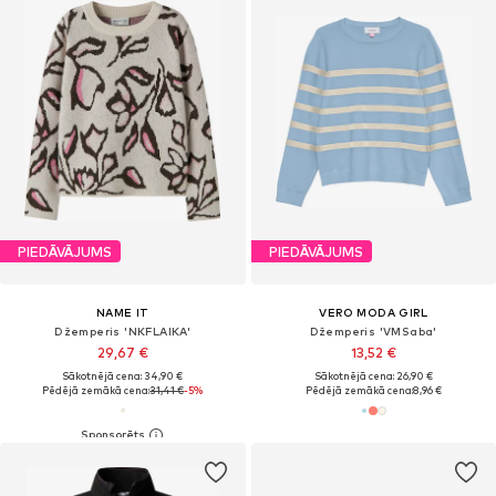
PIEDĀVĀJUMS
PIEDĀVĀJUMS
NAME IT
VERO MODA GIRL
Džemperis 'NKFLAIKA'
Džemperis 'VMSaba'
29,67 €
13,52 €
Sākotnējā cena: 34,90 €
Sākotnējā cena: 26,90 €
Pēdējā zemākā cena:
31,41 €
-5%
Pēdējā zemākā cena:
8,96 €