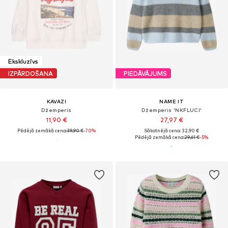
Ekskluzīvs
IZPĀRDOŠANA
PIEDĀVĀJUMS
KAVAZI
NAME IT
Džemperis
Džemperis 'NKFLUCI'
11,90 €
27,97 €
Pēdējā zemākā cena:
39,90 €
-70%
Sākotnējā cena: 32,90 €
Pēdējā zemākā cena:
29,61 €
-5%