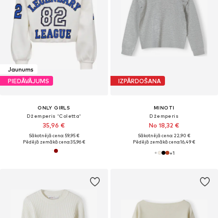
Jaunums
PIEDĀVĀJUMS
IZPĀRDOŠANA
ONLY GIRLS
MINOTI
Džemperis 'Coletta'
Džemperis
35,96 €
No 18,32 €
Sākotnējā cena: 59,95 €
Sākotnējā cena: 22,90 €
Pēdējā zemākā cena:
35,96 €
Pēdējā zemākā cena:
16,49 €
+
1