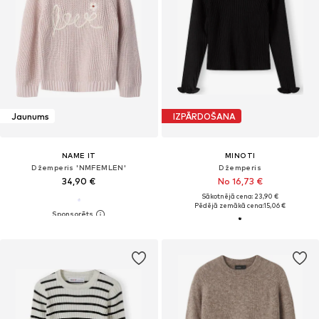
Jaunums
IZPĀRDOŠANA
NAME IT
MINOTI
Džemperis 'NMFEMLEN'
Džemperis
34,90 €
No 16,73 €
Sākotnējā cena: 23,90 €
Pēdējā zemākā cena:
15,06 €