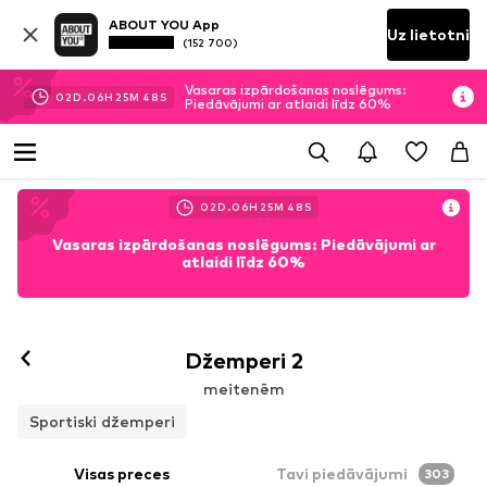
ABOUT YOU App
Uz lietotni
(152 700)
Vasaras izpārdošanas noslēgums:
02
D.
06
H
25
M
46
S
Piedāvājumi ar atlaidi līdz 60%
02
D.
06
H
25
M
46
S
Vasaras izpārdošanas noslēgums: Piedāvājumi ar
atlaidi līdz 60%
Džemperi 2
meitenēm
Sportiski džemperi
Visas preces
Tavi piedāvājumi
303