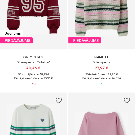
Jaunums
PIEDĀVĀJUMS
PIEDĀVĀJUMS
ONLY GIRLS
NAME IT
Džemperis 'Coletta'
Džemperis
40,46 €
27,97 €
Sākotnējā cena: 59,95 €
Sākotnējā cena: 32,90 €
Pēdējā zemākā cena:
35,96 €
Pēdējā zemākā cena:
26,01 €