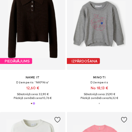
PIEDĀVĀJUMS
IZPĀRDOŠANA
NAME IT
MINOTI
Džemperis 'NKFNia'
Džemperis
12,60 €
No 18,13 €
Sākotnējā cena: 32,90 €
Sākotnējā cena: 25,90 €
Pēdējā zemākā cena:
10,76 €
Pēdējā zemākā cena:
16,32 €