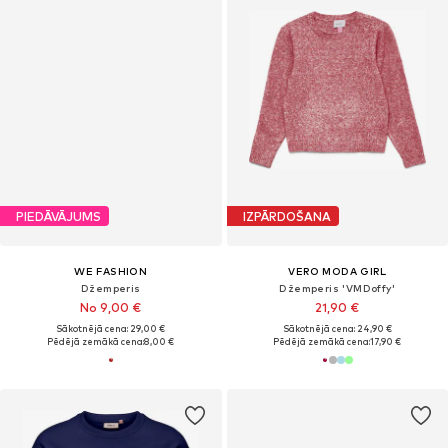
PIEDĀVĀJUMS
IZPĀRDOŠANA
WE FASHION
VERO MODA GIRL
Džemperis
Džemperis 'VMDoffy'
No 9,00 €
21,90 €
Sākotnējā cena: 29,00 €
Sākotnējā cena: 24,90 €
Pēdējā zemākā cena:
8,00 €
Pēdējā zemākā cena:
17,90 €