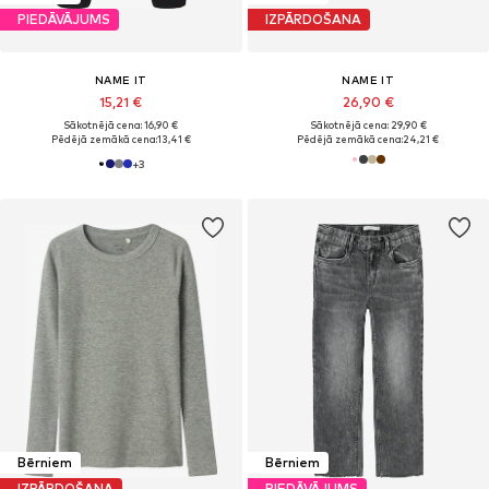
PIEDĀVĀJUMS
IZPĀRDOŠANA
NAME IT
NAME IT
15,21 €
26,90 €
Sākotnējā cena: 16,90 €
Sākotnējā cena: 29,90 €
Pēdējā zemākā cena:
13,41 €
Pēdējā zemākā cena:
24,21 €
+
3
Bērniem
Bērniem
IZPĀRDOŠANA
PIEDĀVĀJUMS