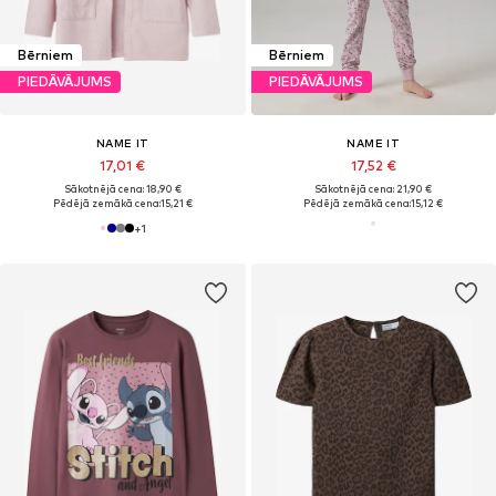
Bērniem
Bērniem
PIEDĀVĀJUMS
PIEDĀVĀJUMS
NAME IT
NAME IT
17,01 €
17,52 €
Sākotnējā cena: 18,90 €
Sākotnējā cena: 21,90 €
Pēdējā zemākā cena:
15,21 €
Pēdējā zemākā cena:
15,12 €
+
1