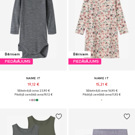
Bērniem
Bērniem
PIEDĀVĀJUMS
PIEDĀVĀJUMS
NAME IT
NAME IT
19,12 €
15,21 €
Sākotnējā cena: 23,90 €
Sākotnējā cena: 16,90 €
Pēdējā zemākā cena:
19,12 €
Pēdējā zemākā cena:
11,92 €