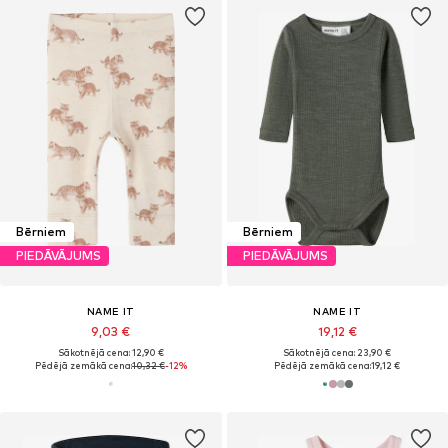
Bērniem
Bērniem
PIEDĀVĀJUMS
PIEDĀVĀJUMS
NAME IT
NAME IT
9,03 €
19,12 €
Sākotnējā cena: 12,90 €
Sākotnējā cena: 23,90 €
Pēdējā zemākā cena:
10,32 €
-12%
Pēdējā zemākā cena:
19,12 €