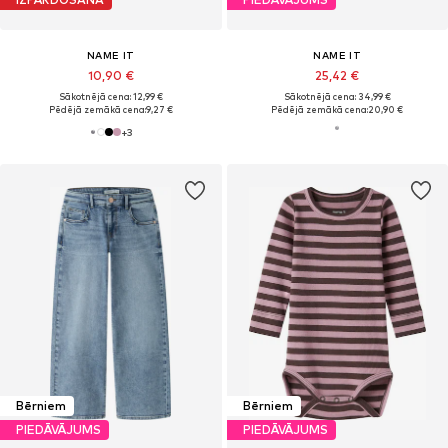
NAME IT
NAME IT
10,90 €
25,42 €
Sākotnējā cena: 12,99 €
Sākotnējā cena: 34,99 €
Pēdējā zemākā cena:
9,27 €
Pēdējā zemākā cena:
20,90 €
+
3
Bērniem
Bērniem
PIEDĀVĀJUMS
PIEDĀVĀJUMS