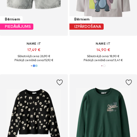
Bērniem
Bērniem
PIEDĀVĀJUMS
IZPĀRDOŠANA
NAME IT
NAME IT
17,49 €
14,90 €
Sākotnējā cena: 26,90 €
Sākotnējā cena: 18,90 €
Pēdējā zemākā cena:
15,92 €
Pēdējā zemākā cena:
13,41 €