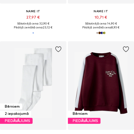
NAME IT
NAME IT
27,97 €
10,71 €
Sākotnējā cena: 32,90 €
Sākotnējā cena: 14,90 €
Pēdējā zemākā cena:
23,12 €
Pēdējā zemākā cena:
8,93 €
Bērniem
2 iepakojumā
Bērniem
PIEDĀVĀJUMS
PIEDĀVĀJUMS