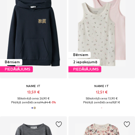
Bērniem
Bērniem
2 iepakojumā
PIEDĀVĀJUMS
PIEDĀVĀJUMS
NAME IT
NAME IT
13,59 €
12,51 €
Sākotnējā cena: 26,90 €
Sākotnējā cena: 13,90 €
Pēdējā zemākā cena:
14,34 €
-5%
Pēdējā zemākā cena:
9,81 €