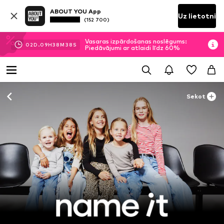
ABOUT YOU App
Uz lietotni
(152 700)
Vasaras izpārdošanas noslēgums:
02
D.
09
H
38
M
37
S
Piedāvājumi ar atlaidi līdz 60%
Sekot