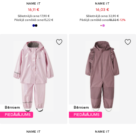
NAME IT
NAME IT
16,11 €
16,03 €
Sākotnējā cena: 17,90 €
Sākotnējā cena: 32,90 €
Pēdējā zemākā cena:
15,22 €
Pēdējā zemākā cena:
18,32 €
-12%
Bērniem
Bērniem
PIEDĀVĀJUMS
PIEDĀVĀJUMS
NAME IT
NAME IT