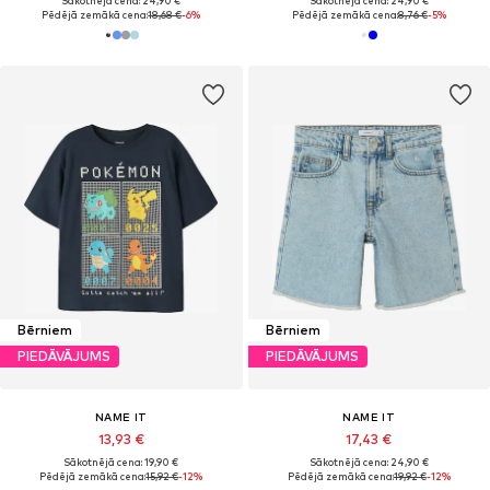
Sākotnējā cena: 24,90 €
Sākotnējā cena: 24,90 €
Pēdējā zemākā cena:
18,68 €
-6%
Pēdējā zemākā cena:
8,76 €
-5%
Bērniem
Bērniem
PIEDĀVĀJUMS
PIEDĀVĀJUMS
NAME IT
NAME IT
13,93 €
17,43 €
Sākotnējā cena: 19,90 €
Sākotnējā cena: 24,90 €
Pēdējā zemākā cena:
15,92 €
-12%
Pēdējā zemākā cena:
19,92 €
-12%