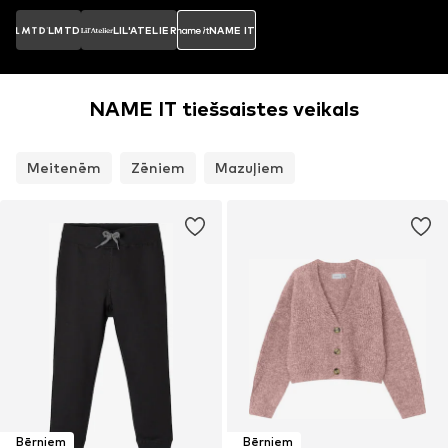
LMTD
LIL'ATELIER
NAME IT
NAME IT tiešsaistes veikals
Meitenēm
Zēniem
Mazuļiem
Bērniem
Bērniem