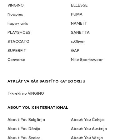
VINGINO
ELLESSE
Noppies
PUMA
happy girls
NAME IT
PLAYSHOES
SANETTA
STACCATO
s.Oliver
SUPERFIT
GAP
Converse
Nike Sportswear
ATKLĀT VAIRĀK SAISTĪTO KATEGORIJU
T-krekli no VINGINO
ABOUT YOU X INTERNATIONAL
About You Bulgārija
About You Čehija
About You Dānija
About You Austrija
About You Šveice
About You Vācija