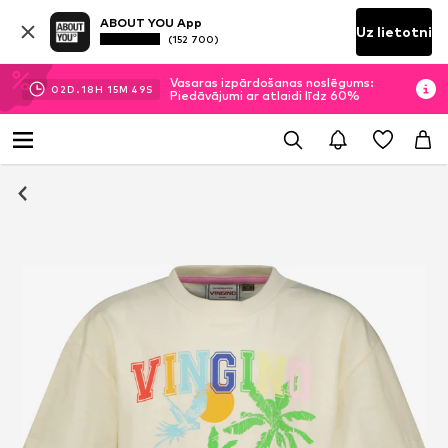
ABOUT YOU App
Uz lietotni
(152 700)
Vasaras izpārdošanas noslēgums:
02
D.
18
H
15
M
48
S
Piedāvājumi ar atlaidi līdz 60%