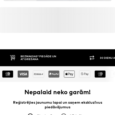
BEZMAKSAS* PIEGĀDE UN
30 DIENU 
ATGRIEŠANA
Nepalaid neko garām!
Reģistrējies jaunumu lapai un saņem ekskluzīvus
piedāvājumus