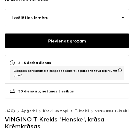
Izvēlēties izmēru
Pievienot grozam
3 - 5 darba dienas
Galīgais paredzamais piegādes laiks tiks parādīts tavā iepirkumu
grozā.
30 dienu atgriešanas tiesības
 92-140)
Apģērbi
Krekli un topi
T-krekli
VINGINO T-krekli
VINGINO T-Krekls 'Henske', krāsa -
Krēmkrāsas