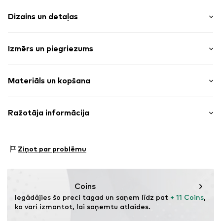
Dizains un detaļas
Motīvu apdruka
Izmērs un piegriezums
Krekls adīts
Apaļš izgriezums
Piedurkņu garums: Piedurkne līdz elkonim
Stepēts apakšmala/mala
Materiāls un kopšana
Garums: Normāls garums
Apkakle
Piegriezums: Standarta forma
Etiķetes ielāps/etiķetes karodziņš
Materiāls: 100% Kokvilna
Ražotāja informācija
Mīksta saķere
Izcelsmes valsts: Bangladeša
Preces Nr.
VIN1932001000002
Love for Denim B.V.
Marienhoef 6
Ziņot par problēmu
3851 ST Ermelo
NL
info@vingino.com & info@raizzed.com
Coins
Iegādājies šo preci tagad un saņem līdz pat 
+ 11 Coins
, 
ko vari izmantot, lai saņemtu atlaides.