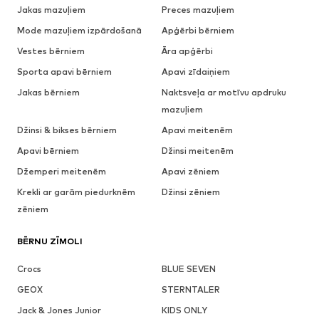
Jakas mazuļiem
Preces mazuļiem
Mode mazuļiem izpārdošanā
Apģērbi bērniem
Vestes bērniem
Āra apģērbi
Sporta apavi bērniem
Apavi zīdaiņiem
Jakas bērniem
Naktsveļa ar motīvu apdruku
mazuļiem
Džinsi & bikses bērniem
Apavi meitenēm
Apavi bērniem
Džinsi meitenēm
Džemperi meitenēm
Apavi zēniem
Krekli ar garām piedurknēm
Džinsi zēniem
zēniem
BĒRNU ZĪMOLI
Crocs
BLUE SEVEN
GEOX
STERNTALER
Jack & Jones Junior
KIDS ONLY