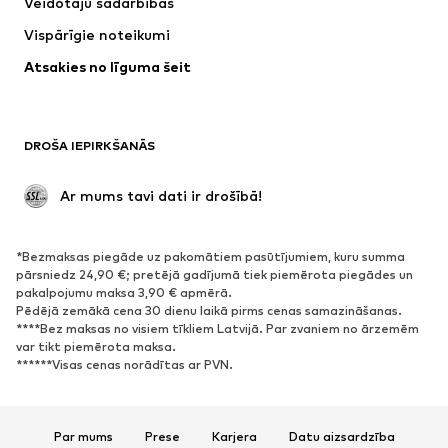
Veidotāju sadarbības
Vispārīgie noteikumi
Atsakies no līguma šeit
DROŠA IEPIRKŠANĀS
 Ar mums tavi dati ir drošībā!
*Bezmaksas piegāde uz pakomātiem pasūtījumiem, kuru summa
pārsniedz 24,90 €; pretējā gadījumā tiek piemērota piegādes un
pakalpojumu maksa 3,90 € apmērā.
Pēdējā zemākā cena 30 dienu laikā pirms cenas samazināšanas.
****Bez maksas no visiem tīkliem Latvijā. Par zvaniem no ārzemēm
var tikt piemērota maksa.
******Visas cenas norādītas ar PVN.
Par mums
Prese
Karjera
Datu aizsardzība