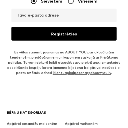
Sievietēm
Vīriešiem
Tava e-pasta adrese
Reģistrēties
Es vēlos saņemt jaunumus no ABOUT YOU par aktuālajām
tendencēm, piedāvājumiem un kuponiem saskaņā ar
Privātuma
politika
. Tu vari jebkurā laikā atsaukt savu piekrišanu, izmantojot
atteikšanās iespēju katra jaunuma biļetena beigās vai nosūtot e-
pastu uz šādu adresi
klientuapkalposana@aboutyou.lv
.
BĒRNU KATEGORIJAS
Apģērbi pusaudžu meitenēm
Apģērbi meitenēm