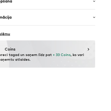
opšana
ta
s
00% Poliesters - PES
mācija
ošs
iesters - PES
ums
bH
-26
oblēmu
982001000001
.de
Coins
preci tagad un saņem līdz pat 
+ 33 Coins
, ko vari 
saņemtu atlaides.