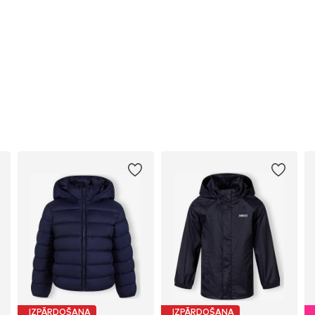
IZPĀRDOŠANA
IZPĀRDOŠANA