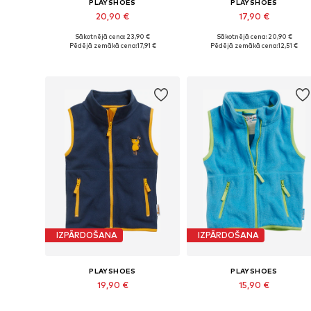
PLAYSHOES
PLAYSHOES
20,90 €
17,90 €
Sākotnējā cena: 23,90 €
Sākotnējā cena: 20,90 €
Pieejams daudzos izmēros
Pieejams daudzos izmēros
Pēdējā zemākā cena:
17,91 €
Pēdējā zemākā cena:
12,51 €
Pievienot grozam
Pievienot grozam
IZPĀRDOŠANA
IZPĀRDOŠANA
PLAYSHOES
PLAYSHOES
19,90 €
15,90 €
Sākotnējā cena: 22,90 €
Sākotnējā cena: 20,90 €
Pieejams daudzos izmēros
Pieejams daudzos izmēros