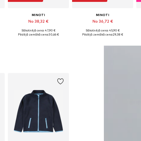
MINOTI
MINOTI
No 38,32 €
No 36,72 €
Sākotnējā cena: 47,90 €
Sākotnējā cena: 45,90 €
Pieejams daudzos izmēros
Pieejams daudzos izmēros
Pēdējā zemākā cena:
30,66 €
Pēdējā zemākā cena:
29,38 €
Pievienot grozam
Pievienot grozam