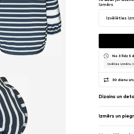
Izmērs
Izvēlēties iz
No 3 līdz 5
Izvēlies izmēru, 
30 dienu at
Dizains un det
Svītrains
Izmērs un pieg
Lietus jaka
Stepēts apa
Piegriezums:
Sānu kabatas