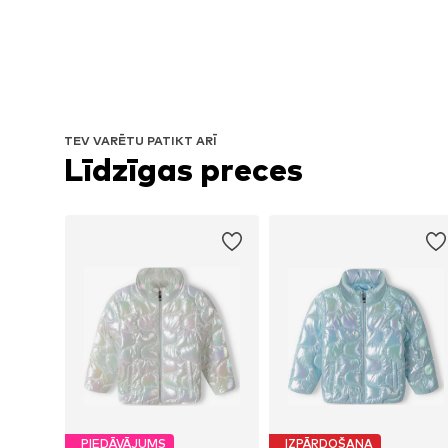
TEV VARĒTU PATIKT ARĪ
Līdzīgas preces
PIEDĀVĀJUMS
IZPĀRDOŠANA