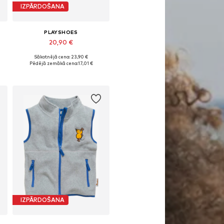
IZPĀRDOŠANA
PLAYSHOES
20,90 €
Sākotnējā cena: 23,90 €
Pieejams daudzos izmēros
Pēdējā zemākā cena:
17,01 €
Pievienot grozam
IZPĀRDOŠANA