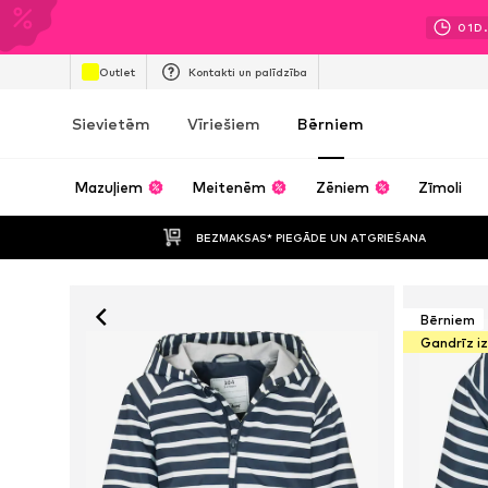
01
D.
Outlet
Kontakti un palīdzība
Sievietēm
Vīriešiem
Bērniem
Mazuļiem
Meitenēm
Zēniem
Zīmoli
BEZMAKSAS* PIEGĀDE UN ATGRIEŠANA
Bērniem
Gandrīz i