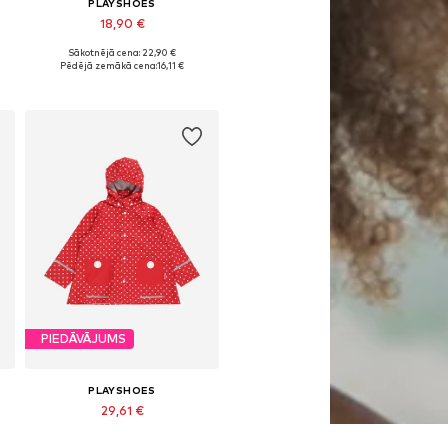
PLAYSHOES
18,90 €
Sākotnējā cena: 22,90 €
Pieejams daudzos izmēros
Pēdējā zemākā cena:
16,11 €
Pievienot grozam
PIEDĀVĀJUMS
PLAYSHOES
29,61 €
Sākotnējā cena: 37,90 €
Pieejams daudzos izmēros