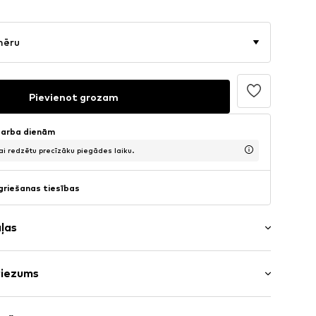
mēru
Pievienot grozam
 darba dienām
lai redzētu precīzāku piegādes laiku.
griešanas tiesības
aļas
riezums
kšmala/mala
 Standarta forma