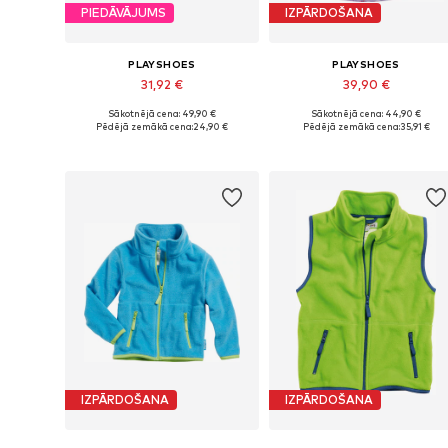
PIEDĀVĀJUMS
IZPĀRDOŠANA
PLAYSHOES
PLAYSHOES
31,92 €
39,90 €
Sākotnējā cena: 49,90 €
Sākotnējā cena: 44,90 €
Pieejamie izmēri: 80, 92, 98
Pieejams daudzos izmēros
Pēdējā zemākā cena:
24,90 €
Pēdējā zemākā cena:
35,91 €
Pievienot grozam
Pievienot grozam
IZPĀRDOŠANA
IZPĀRDOŠANA