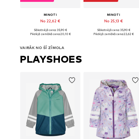
MINOTI
MINOTI
No 22,62 €
No 25,13 €
Sākotnējā cena: 35,90 €
Sākotnējā cena: 35,90 €
Pieejams daudzos izmēros
Pieejams daudzos izmēros
Pēdējā zemākā cena:
20,10 €
Pēdējā zemākā cena:
22,62 €
Pievienot grozam
Pievienot grozam
VAIRĀK NO ŠĪ ZĪMOLA
PLAYSHOES