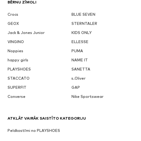
BĒRNU ZĪMOLI
Crocs
BLUE SEVEN
GEOX
STERNTALER
Jack & Jones Junior
KIDS ONLY
VINGINO
ELLESSE
Noppies
PUMA
happy girls
NAME IT
PLAYSHOES
SANETTA
STACCATO
s.Oliver
SUPERFIT
GAP
Converse
Nike Sportswear
ATKLĀT VAIRĀK SAISTĪTO KATEGORIJU
Peldkostīmi no PLAYSHOES