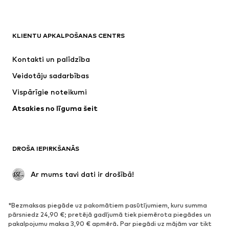
Next
ADIDAS SPORTSWEAR
NAME IT
Nike Sportswear
KLIENTU APKALPOŠANAS CENTRS
SUPERFIT
ADIDAS ORIGINALS
Kontakti un palīdzība
NIKE
WE Fashion
Veidotāju sadarbības
Vispārīgie noteikumi
Atsakies no līguma šeit
DROŠA IEPIRKŠANĀS
 Ar mums tavi dati ir drošībā!
*Bezmaksas piegāde uz pakomātiem pasūtījumiem, kuru summa
pārsniedz 24,90 €; pretējā gadījumā tiek piemērota piegādes un
pakalpojumu maksa 3,90 € apmērā. Par piegādi uz mājām var tikt