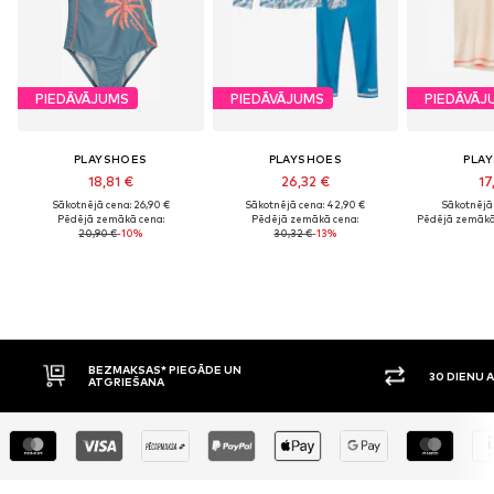
PIEDĀVĀJUMS
PIEDĀVĀJUMS
PIEDĀVĀJ
PLAYSHOES
PLAYSHOES
PLA
18,81 €
26,32 €
17
Sākotnējā cena: 26,90 €
Sākotnējā cena: 42,90 €
Sākotnējā 
Pēdējā zemākā cena:
Pēdējā zemākā cena:
Pēdējā zemākā
20,90 €
-10%
30,32 €
-13%
BEZMAKSAS* PIEGĀDE UN
30 DIENU ATGRIEŠA
ATGRIEŠANA