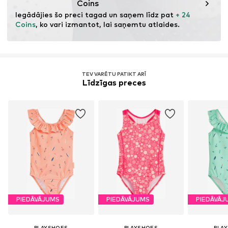
Coins
var samazināt vajadzību pēc izejvielām, samazināt
Iegādājies šo preci tagad un saņem līdz pat 
+ 24 
atkritumu daudzumu un saudzēt dabas resursus.
Coins
, ko vari izmantot, lai saņemtu atlaides.
Uzzināt vairāk
TEV VARĒTU PATIKT ARĪ
Līdzīgas preces
PIEDĀVĀJUMS
PIEDĀVĀJUMS
PIEDĀVĀJ
PLAYSHOES
PLAYSHOES
PLA