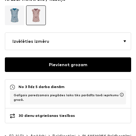
Izvēlēties izmēru
Pievienot grozam
No 3 līdz 5 darba dienām
Galīgais paredzamais piegādes laiks tiks parādīts tavā iepirkumu
grozā.
30 dienu atgriešanas tiesības
izm. 92-140)
Apģērbi
Peldkostīmi
PLAYSHOES Peldkostīmi