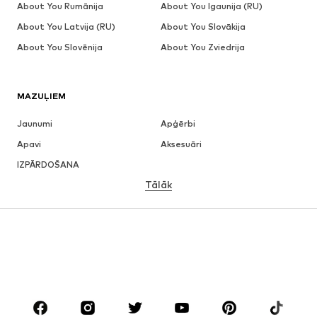
About You Rumānija
About You Igaunija (RU)
About You Latvija (RU)
About You Slovākija
About You Slovēnija
About You Zviedrija
MAZUĻIEM
Jaunumi
Apģērbi
Apavi
Aksesuāri
IZPĀRDOŠANA
Tālāk
MEITENĒM
Bērniem (izm. 92-140)
Pusaudžiem (izm. 140-176)
ZĒNIEM
Bērniem (izm. 92-140)
Pusaudžiem (izm. 140-176)
ZĪMOLI