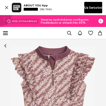
ABOUT YOU App
Uz lietotni
(152 700)
Vasaras izpārdošanas noslēgums:
03
D.
07
H
44
M
04
S
Piedāvājumi ar atlaidi līdz 60%