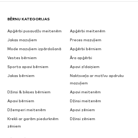
BĒRNU KATEGORIJAS
Apģērbi pusaudžu meitenēm
Apģērbi meitenēm
Jakas mazuļiem
Preces mazuļiem
Mode mazuļiem izpārdošanā
Apģērbi bērniem
Vestes bērniem
Āra apģērbi
Sporta apavi bērniem
Apavi zīdaiņiem
Jakas bērniem
Naktsveļa ar motīvu apdruku
mazuļiem
Džinsi & bikses bērniem
Apavi meitenēm
Apavi bērniem
Džinsi meitenēm
Džemperi meitenēm
Apavi zēniem
Krekli ar garām piedurknēm
Džinsi zēniem
zēniem