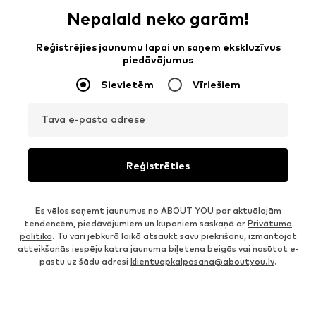
Nepalaid neko garām!
Reģistrējies jaunumu lapai un saņem ekskluzīvus
piedāvājumus
Sievietēm
Vīriešiem
Tava e-pasta adrese
Reģistrēties
Es vēlos saņemt jaunumus no ABOUT YOU par aktuālajām
tendencēm, piedāvājumiem un kuponiem saskaņā ar
Privātuma
politika
. Tu vari jebkurā laikā atsaukt savu piekrišanu, izmantojot
atteikšanās iespēju katra jaunuma biļetena beigās vai nosūtot e-
pastu uz šādu adresi
klientuapkalposana@aboutyou.lv
.