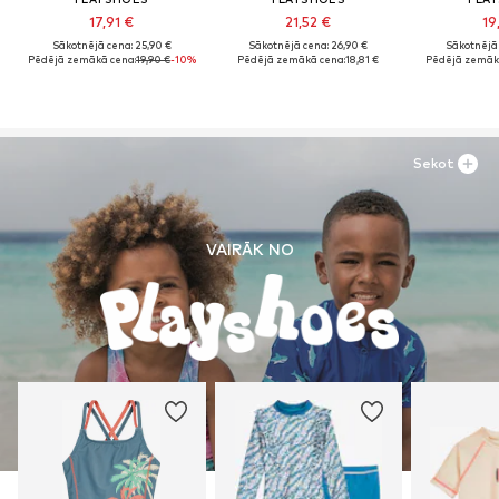
17,91 €
21,52 €
19
Sākotnējā cena: 25,90 €
Sākotnējā cena: 26,90 €
Sākotnējā 
Pēdējā zemākā cena:
19,90 €
-10%
Pēdējā zemākā cena:
18,81 €
Pēdējā zemāk
Sekot
VAIRĀK NO