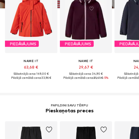
PIEDĀVĀJUMS
PIEDĀVĀJUMS
PIEDĀVĀJ
NAME IT
NAME IT
NA
63,68 €
29,67 €
24
Sākotnējā cena: 149,00 €
Sākotnējā cena: 34,90 €
Sākotnējā 
Pēdējā zemākā cena:
33,96 €
Pēdējā zemākā cena:
31,41 €
-5%
Pēdējā zemākā
PAPILDINI SAVU TĒRPU
Pieskaņotas preces