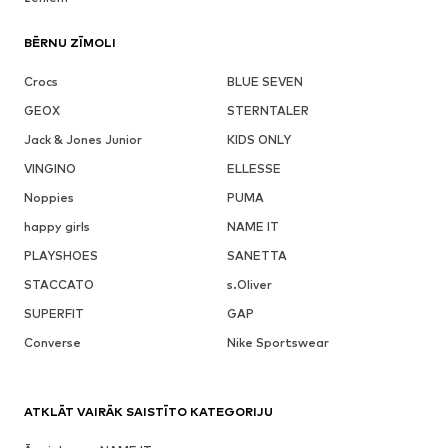
BĒRNU ZĪMOLI
Crocs
BLUE SEVEN
GEOX
STERNTALER
Jack & Jones Junior
KIDS ONLY
VINGINO
ELLESSE
Noppies
PUMA
happy girls
NAME IT
PLAYSHOES
SANETTA
STACCATO
s.Oliver
SUPERFIT
GAP
Converse
Nike Sportswear
ATKLĀT VAIRĀK SAISTĪTO KATEGORIJU