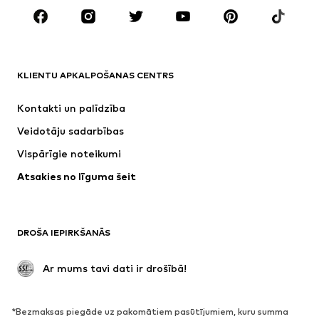
ZĪMOLI
Next
NAME IT
ADIDAS SPORTSWEAR
Nike Sportswear
KLIENTU APKALPOŠANAS CENTRS
ADIDAS ORIGINALS
SUPERFIT
Kontakti un palīdzība
NIKE
Jordan
Veidotāju sadarbības
Vispārīgie noteikumi
Atsakies no līguma šeit
DROŠA IEPIRKŠANĀS
 Ar mums tavi dati ir drošībā!
*Bezmaksas piegāde uz pakomātiem pasūtījumiem, kuru summa