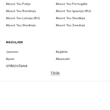
About You Polija
About You Portugāle
About You Rumānija
About You Igaunija (RU)
About You Latvija (RU)
About You Slovākija
About You Slovēnija
About You Zviedrija
MAZUĻIEM
Jaunumi
Apģērbi
Apavi
Aksesuāri
IZPĀRDOŠANA
Tālāk
MEITENĒM
Bērniem (izm. 92-140)
Pusaudžiem (izm. 140-176)
ZĒNIEM
Bērniem (izm. 92-140)
Pusaudžiem (izm. 140-176)