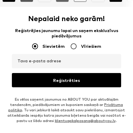
Nepalaid neko garām!
Reģistrējies jaunumu lapai un saņem ekskluzīvus
piedāvājumus
Sievietēm
Vīriešiem
Tava e-pasta adrese
Reģistrēties
Es vēlos saņemt jaunumus no ABOUT YOU par aktuālajām
tendencēm, piedāvājumiem un kuponiem saskaņā ar
Privātuma
politika
. Tu vari jebkurā laikā atsaukt savu piekrišanu, izmantojot
atteikšanās iespēju katra jaunuma biļetena beigās vai nosūtot e-
pastu uz šādu adresi
klientuapkalposana@aboutyou.lv
.