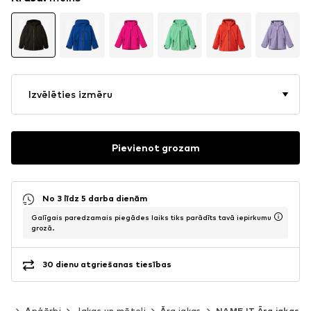
Izvēlēties izmēru
Pievienot grozam
No 3 līdz 5 darba dienām
Galīgais paredzamais piegādes laiks tiks parādīts tavā iepirkumu
grozā.
30 dienu atgriešanas tiesības
40)
Apģērbi
Jakas un mēteļi
Āra jakas
NAME IT Āra jakas