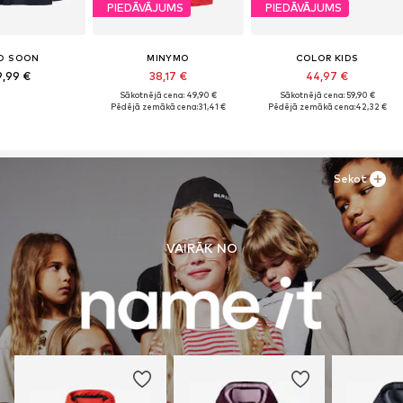
PIEDĀVĀJUMS
PIEDĀVĀJUMS
O SOON
MINYMO
COLOR KIDS
9,99 €
38,17 €
44,97 €
Sākotnējā cena: 49,90 €
Sākotnējā cena: 59,90 €
Pēdējā zemākā cena:
31,41 €
Pēdējā zemākā cena:
42,32 €
Sekot
VAIRĀK NO