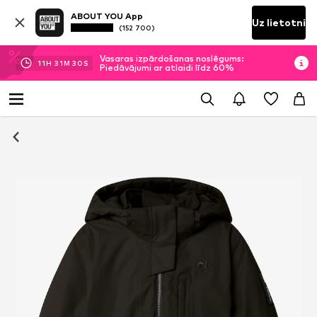
ABOUT YOU App
Uz lietotni
(152 700)
Vasaras izpārdošanas noslēgums:
11
H
31
M
29
S
Piedāvājumi ar atlaidi līdz 60%