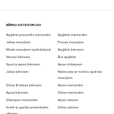
BĒRNU KATEGORIJAS
Apģērbi pusaudžu meitenēm
Apģērbi meitenēm
Jakas mazuļiem
Preces mazuļiem
Mode mazuļiem izpārdošanā
Apģērbi bērniem
Vestes bērniem
Āra apģērbi
Sporta apavi bērniem
Apavi zīdaiņiem
Jakas bērniem
Naktsveļa ar motīvu apdruku
mazuļiem
Džinsi & bikses bērniem
Apavi meitenēm
Apavi bērniem
Džinsi meitenēm
Džemperi meitenēm
Apavi zēniem
Krekli ar garām piedurknēm
Džinsi zēniem
zēniem