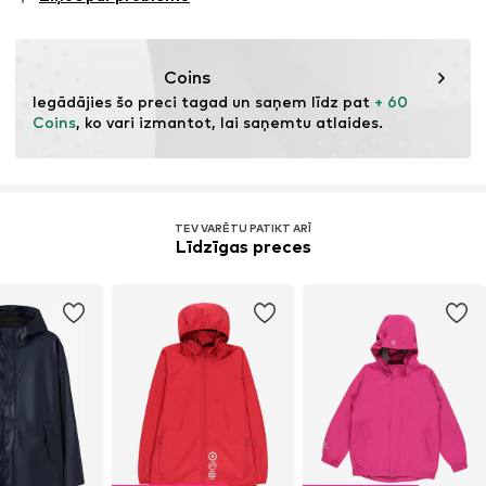
Sporta veids: Dzīvesveids
Rāvējslēdzējs
Funkcijas: Elpojošs
Preces Nr.
NAI9vzj004000001
Funkcijas: Atstarojošs
Coins
Funkcijas: Siltumu izolējošs
Iegādājies šo preci tagad un saņem līdz pat 
+ 60 
Funkcijas: Ūdensnecaurlaidīgs
Coins
, ko vari izmantot, lai saņemtu atlaides.
Funkcijas: Vēju necaurlaidīgs
Ūdelnsizturība: 10.000 mm
Elpošana: 5.000 g/m²/24h
TEV VARĒTU PATIKT ARĪ
Līdzīgas preces