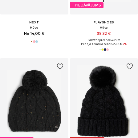
PIEDĀVĀJUMS
NEXT
PLAYSHOES
Hūte
Hūte
No 14,00 €
38,32 €
Sākotnējā cena: 59,90 €
Pēdējā zemākā cena:
42,32 €
-9%