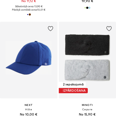
No 11,12 €
19,90 €
Sākotnējā cena: 13,90 €
Pēdējā zemākā cena:
10,01 €
2 iepakojumā
IZPĀRDOŠANA
NEXT
MINOTI
Hūte
Cepure
No 10,00 €
No 15,90 €