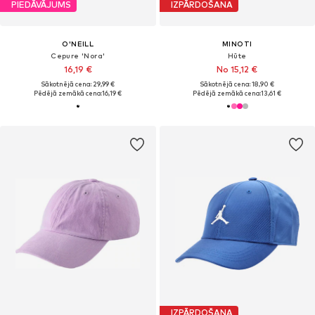
PIEDĀVĀJUMS
IZPĀRDOŠANA
O'NEILL
MINOTI
Cepure 'Nora'
Hūte
16,19 €
No 15,12 €
Sākotnējā cena: 29,99 €
Sākotnējā cena: 18,90 €
Pēdējā zemākā cena:
16,19 €
Pēdējā zemākā cena:
13,61 €
IZPĀRDOŠANA