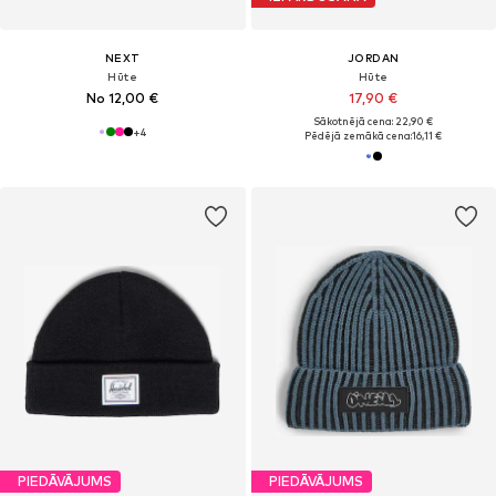
NEXT
JORDAN
Hūte
Hūte
No 12,00 €
17,90 €
Sākotnējā cena: 22,90 €
+
4
Pēdējā zemākā cena:
16,11 €
PIEDĀVĀJUMS
PIEDĀVĀJUMS