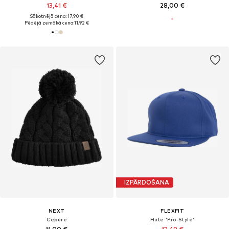
13,41 €
28,00 €
Sākotnējā cena: 17,90 €
Pēdējā zemākā cena:
11,92 €
IZPĀRDOŠANA
NEXT
FLEXFIT
Cepure
Hūte 'Pro-Style'