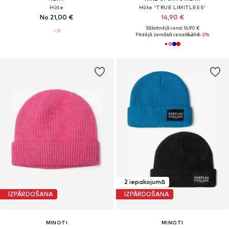
Hūte
Hūte 'TRUE LIMITLESS'
No 21,00 €
14,90 €
Sākotnējā cena: 16,90 €
Pēdējā zemākā cena:
15,21 €
-2%
2 iepakojumā
IZPĀRDOŠANA
IZPĀRDOŠANA
MINOTI
MINOTI