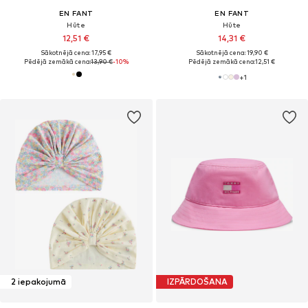
EN FANT
EN FANT
Hūte
Hūte
12,51 €
14,31 €
Sākotnējā cena: 17,95 €
Sākotnējā cena: 19,90 €
Pēdējā zemākā cena:
13,90 €
-10%
Pēdējā zemākā cena:
12,51 €
+
1
2 iepakojumā
IZPĀRDOŠANA