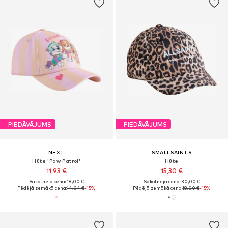
PIEDĀVĀJUMS
PIEDĀVĀJUMS
NEXT
SMALLSAINTS
Hūte 'Paw Patrol'
Hūte
11,93 €
15,30 €
Sākotnējā cena: 18,00 €
Sākotnējā cena: 30,00 €
Pēdējā zemākā cena:
14,04 €
-15%
Pēdējā zemākā cena:
18,00 €
-15%