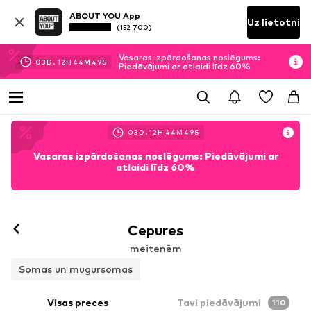
ABOUT YOU App
Uz lietotni
(152 700)
Vasaras izpārdošanas noslēgums:
03
D.
12
H
44
M
48
S
Piedāvājumi ar atlaidi līdz 60%
03
D.
12
H
44
M
48
S
Vasaras izpārdošanas noslēgums: Piedāvājumi ar
atlaidi līdz 60%
Cepures
meitenēm
Somas un mugursomas
Visas preces
Tavi piedāvājumi
110