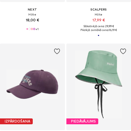
NEXT
SCALPERS
Hūte
Hūte
18,00 €
17,99 €
Sākotnējā cena: 29,99 €
+
1
Pēdējā zemākā cena:
16,19 €
IZPĀRDOŠANA
PIEDĀVĀJUMS