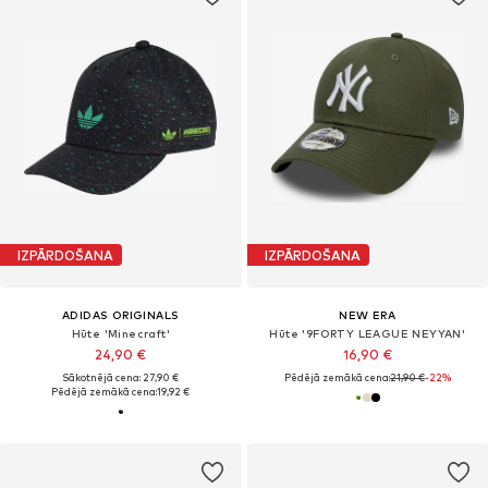
IZPĀRDOŠANA
IZPĀRDOŠANA
ADIDAS ORIGINALS
NEW ERA
Hūte 'Minecraft'
Hūte '9FORTY LEAGUE NEYYAN'
24,90 €
16,90 €
Sākotnējā cena: 27,90 €
Pēdējā zemākā cena:
21,90 €
-22%
Pēdējā zemākā cena:
19,92 €