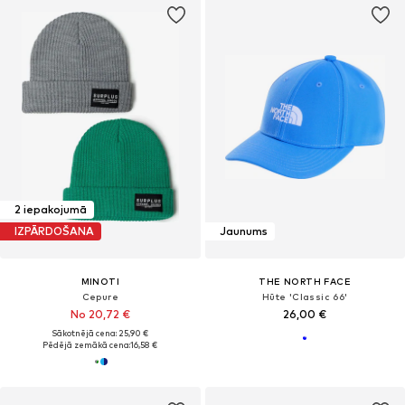
2 iepakojumā
IZPĀRDOŠANA
Jaunums
MINOTI
THE NORTH FACE
Cepure
Hūte 'Classic 66'
No 20,72 €
26,00 €
Sākotnējā cena: 25,90 €
Pēdējā zemākā cena:
16,58 €