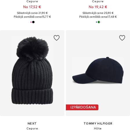
Cepure
Cepure
No 17,52 €
No 19,42 €
Sākotnējā cena: 21,90 €
Sākotnējā cena: 25,90 €
Pēdējā zemākā cena:
15,77 €
Pēdējā zemākā cena:
17,48 €
IZPĀRDOŠANA
NEXT
TOMMY HILFIGER
Cepure
Hūte