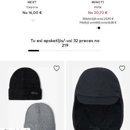
NEXT
MINOTI
Cepure
Hūte
No 16,00 €
No 20,72 €
Sākotnējā cena: 25,90 €
Pēdējā zemākā cena:
16,58 €
Tu esi apskatījis/-usi 32 preces no
219