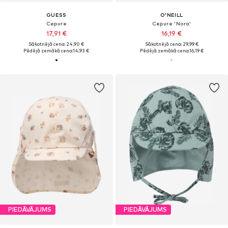
GUESS
O'NEILL
Cepure
Cepure 'Nora'
17,91 €
16,19 €
Sākotnējā cena: 24,90 €
Sākotnējā cena: 29,99 €
Pēdējā zemākā cena:
14,93 €
Pēdējā zemākā cena:
16,19 €
PIEDĀVĀJUMS
PIEDĀVĀJUMS