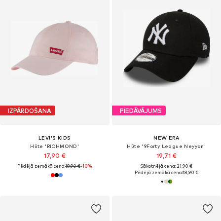
IZPĀRDOŠANA
PIEDĀVĀJUMS
LEVI'S KIDS
NEW ERA
Hūte 'RICHMOND'
Hūte '9Forty League Neyyan'
17,90 €
19,71 €
Pēdējā zemākā cena:
19,90 €
-10%
Sākotnējā cena: 21,90 €
Pēdējā zemākā cena:
18,90 €