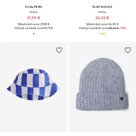
SCALPERS
PLAYSHOES
Hūte
Hūte
21,99 €
34,32 €
Sākotnējā cena: 29,99 €
Sākotnējā cena: 54,90 €
Pēdējā zemākā cena:
19,79 €
Pēdējā zemākā cena:
38,32 €
-10%