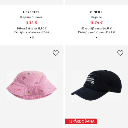
HERSCHEL
O'NEILL
Cepure 'Elmer'
Cepure
8,34 €
15,74 €
Sākotnējā cena: 19,90 €
Sākotnējā cena: 24,99 €
Pēdējā zemākā cena:
7,65 €
Pēdējā zemākā cena:
15,74 €
IZPĀRDOŠANA