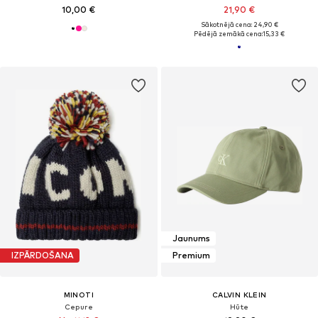
10,00 €
21,90 €
Sākotnējā cena: 24,90 €
Pēdējā zemākā cena:
15,33 €
Jaunums
IZPĀRDOŠANA
Premium
MINOTI
CALVIN KLEIN
Cepure
Hūte