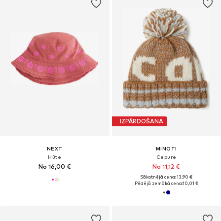
IZPĀRDOŠANA
NEXT
MINOTI
Hūte
Cepure
No 16,00 €
No 11,12 €
Sākotnējā cena: 13,90 €
Pēdējā zemākā cena:
10,01 €