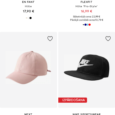
EN FANT
FLEXFIT
Hūte
Hūte 'Pro-Style'
17,90 €
16,99 €
Sākotnējā cena: 22,99 €
Pēdējā zemākā cena:
10,79 €
IZPĀRDOŠANA
NEXT
NIKE SPORTSWEAR