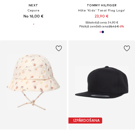
NEXT
TOMMY HILFIGER
Cepure
Hūte 'Kids' Tonal Flag Logo'
No 16,00 €
23,90 €
Sākotnējā cena: 34,90 €
Pēdējā zemākā cena:
25,42 €
-6%
IZPĀRDOŠANA