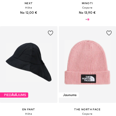
NEXT
MINOTI
Hūte
Cepure
No 12,00 €
No 13,90 €
PIEDĀVĀJUMS
Jaunums
EN FANT
THE NORTH FACE
Hūte
Cepure