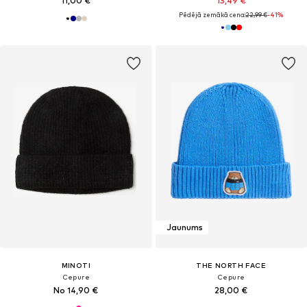
11,00 €
13,49 €
Pēdējā zemākā cena:
22,99 €
-41%
Jaunums
MINOTI
THE NORTH FACE
Cepure
Cepure
No 14,90 €
28,00 €