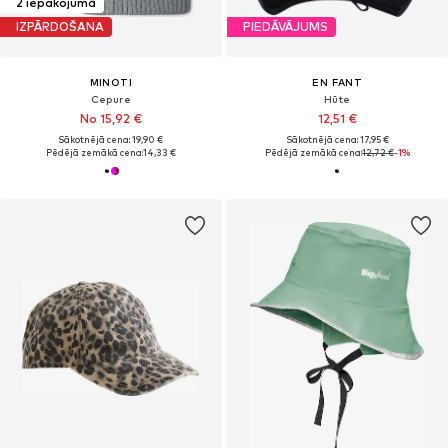
2 iepakojumā
IZPĀRDOŠANA
PIEDĀVĀJUMS
MINOTI
EN FANT
Cepure
Hūte
No 15,92 €
12,51 €
Sākotnējā cena: 19,90 €
Sākotnējā cena: 17,95 €
Pēdējā zemākā cena:
14,33 €
Pēdējā zemākā cena:
12,72 €
-1%