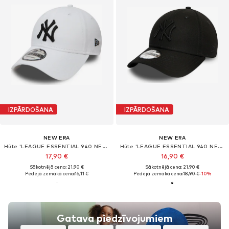
IZPĀRDOŠANA
IZPĀRDOŠANA
NEW ERA
NEW ERA
Hūte 'LEAGUE ESSENTIAL 940 NEYYAN'
Hūte 'LEAGUE ESSENTIAL 940 NEYYAN'
17,90 €
16,90 €
Sākotnējā cena: 21,90 €
Sākotnējā cena: 21,90 €
Pēdējā zemākā cena:
16,11 €
Pēdējā zemākā cena:
18,90 €
-10%
Gatava piedzīvojumiem