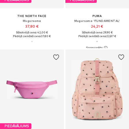
THE NORTH FACE
PUMA
Mugursoma
Mugursoma 'FUNDAMENTAL'
37,80 €
24,21 €
Sākotnējā cena: 42,00 €
Sākotnējā cena: 29,90 €
Pēdējā zemākā cena:
37,80 €
Pēdējā zemākā cena:
22,87 €
PIEDĀVĀJUMS