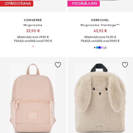
IZPĀRDOŠANA
PIEDĀVĀJUMS
CONVERSE
HERSCHEL
Mugursoma
Mugursoma 'Heritage™'
23,90 €
43,92 €
Sākotnējā cena: 29,90 €
Sākotnējā cena: 54,90 €
Pēdējā zemākā cena:
17,90 €
Pēdējā zemākā cena:
39,90 €
+
3