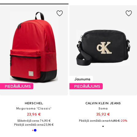
Jaunums
PIEDĀVĀJUMS
PIEDĀVĀJUMS
HERSCHEL
CALVIN KLEIN JEANS
Mugursoma 'Classic'
Soma
23,96 €
35,92 €
Sākotnējā cena: 74,90 €
Pēdējā zemākā cena:
44,90 €
-20%
Pēdējā zemākā cena:
23,96 €