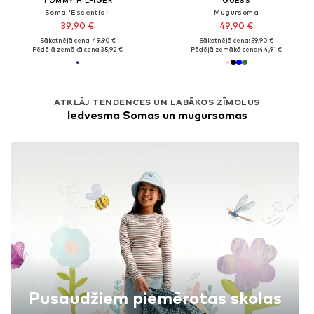
Soma 'Essential'
Mugursoma
39,90 €
49,90 €
Sākotnējā cena: 49,90 €
Sākotnējā cena: 59,90 €
Pēdējā zemākā cena:
35,92 €
Pēdējā zemākā cena:
44,91 €
ATKLĀJ TENDENCES UN LABĀKOS ZĪMOLUS
Iedvesma Somas un mugursomas
Pusaudžiem piemērotas skolas