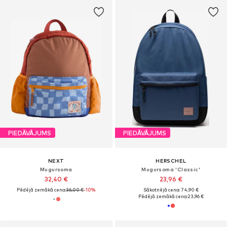
PIEDĀVĀJUMS
PIEDĀVĀJUMS
NEXT
HERSCHEL
Mugursoma
Mugursoma 'Classic'
32,40 €
23,96 €
Pēdējā zemākā cena:
36,00 €
-10%
Sākotnējā cena: 74,90 €
Pēdējā zemākā cena:
23,96 €