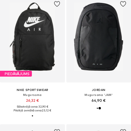
PIEDĀVĀJUMS
NIKE SPORTSWEAR
JORDAN
Mugursoma
Mugursoma 'JAM'
26,32 €
64,90 €
Sākotnējā cena: 32,90 €
Pēdējā zemākā cena:
23,12 €