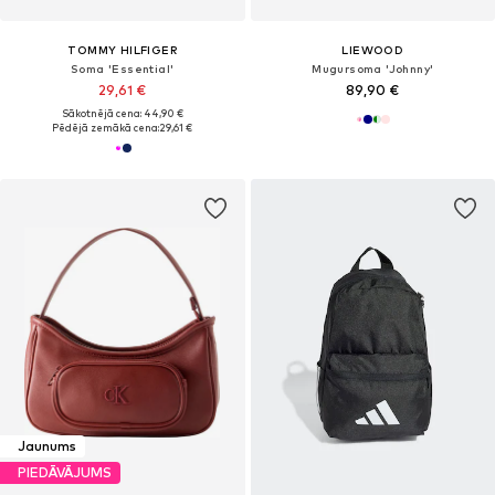
TOMMY HILFIGER
LIEWOOD
Soma 'Essential'
Mugursoma 'Johnny'
29,61 €
89,90 €
Sākotnējā cena: 44,90 €
Pēdējā zemākā cena:
29,61 €
Jaunums
PIEDĀVĀJUMS