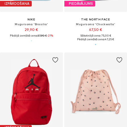
IZPĀRDOŠANA
PIEDĀVĀJUMS
NIKE
THE NORTH FACE
Mugursoma 'Brasilia'
Mugursoma 'Chuckwalla'
29,90 €
67,50 €
Pēdējā zemākā cena:
37,90 €
-21%
Sākotnējā cena: 75,00 €
Pēdējā zemākā cena:
47,25 €