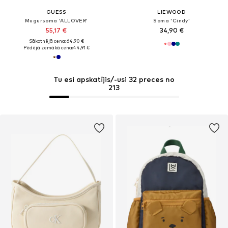
GUESS
LIEWOOD
Mugursoma 'ALLOVER'
Soma 'Cindy'
55,17 €
34,90 €
Sākotnējā cena: 64,90 €
Pēdējā zemākā cena:
44,91 €
Tu esi apskatījis/-usi 32 preces no
213