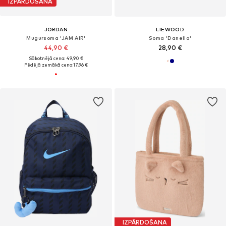
IZPĀRDOŠANA
JORDAN
LIEWOOD
Mugursoma 'JAM AIR'
Soma 'Danella'
44,90 €
28,90 €
Sākotnējā cena: 49,90 €
Pēdējā zemākā cena:
17,96 €
IZPĀRDOŠANA