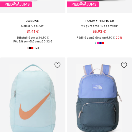
PIEDĀVĀJUMS
PIEDĀVĀJUMS
JORDAN
TOMMY HILFIGER
Soma 'Jan Air'
Mugursoma 'Essential'
31,41 €
55,92 €
Sākotnējā cena: 34,90 €
Pēdējā zemākā cena:
69,90 €
-20%
Pēdējā zemākā cena:
20,32 €
+
1