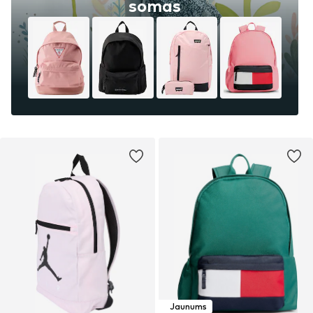
somas
Jaunums