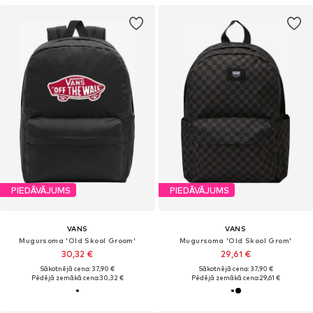
PIEDĀVĀJUMS
PIEDĀVĀJUMS
VANS
VANS
Mugursoma 'Old Skool Groom'
Mugursoma 'Old Skool Grom'
30,32 €
29,61 €
Sākotnējā cena: 37,90 €
Sākotnējā cena: 37,90 €
Pēdējā zemākā cena:
30,32 €
Pēdējā zemākā cena:
29,61 €