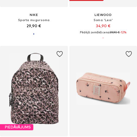
NIKE
LIEWOOD
Sporta mugursoma
Soma 'Lexi'
29,90 €
34,90 €
Pēdējā zemākā cena:
39,90 €
-12%
PIEDĀVĀJUMS