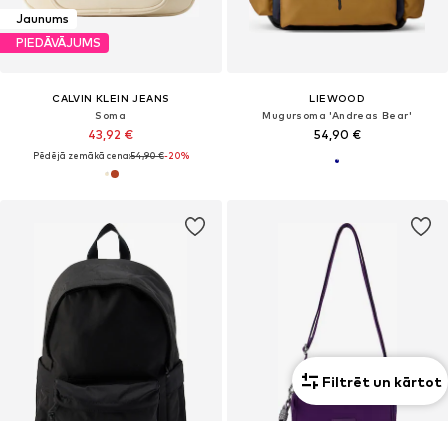
Jaunums
PIEDĀVĀJUMS
CALVIN KLEIN JEANS
LIEWOOD
Soma
Mugursoma 'Andreas Bear'
43,92 €
54,90 €
Pēdējā zemākā cena:
54,90 €
-20%
Filtrēt un kārtot