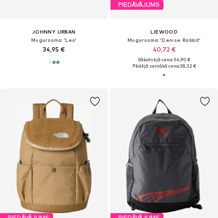
PIEDĀVĀJUMS
JOHNNY URBAN
LIEWOOD
Mugursoma 'Leo'
Mugursoma 'Denise Rabbit'
34,95 €
40,72 €
Sākotnējā cena: 54,90 €
Pēdējā zemākā cena:
38,32 €
PIEDĀVĀJUMS
PIEDĀVĀJUMS