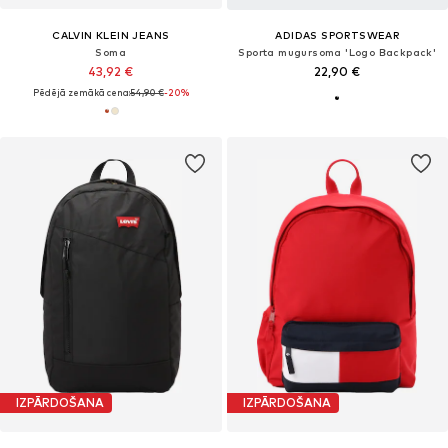
CALVIN KLEIN JEANS
ADIDAS SPORTSWEAR
Soma
Sporta mugursoma 'Logo Backpack'
43,92 €
22,90 €
Pēdējā zemākā cena:
54,90 €
-20%
IZPĀRDOŠANA
IZPĀRDOŠANA