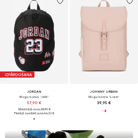
IZPĀRDOŠANA
JORDAN
JOHNNY URBAN
Mugursoma 'JAN'
Mugursoma 'Liam'
57,90 €
39,95 €
Sākotnējā cena: 69,90 €
Pēdējā zemākā cena:
46,32 €