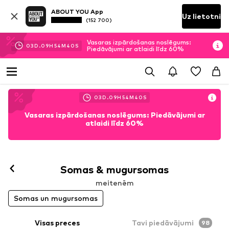
ABOUT YOU App
Uz lietotni
(152 700)
Vasaras izpārdošanas noslēgums:
03
D.
09
H
54
M
39
S
Piedāvājumi ar atlaidi līdz 60%
03
D.
09
H
54
M
39
S
Vasaras izpārdošanas noslēgums: Piedāvājumi ar
atlaidi līdz 60%
Somas & mugursomas
meitenēm
Somas un mugursomas
Visas preces
Tavi piedāvājumi
98