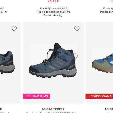
76,41 €
5
90 €
Sākotnējā cena: 84,90 €
Sākotnēj
zmēros
Pieejams daudzos izmēros
Pieejams 
3,11 €
Pēdējā zemākā cena:
52,43 €
Pēdējā ze
ozam
Pievienot grozam
Pievie
PIEDĀVĀJUMS
IZPĀRDOŠANA
X
ADIDAS TERREX
ADID