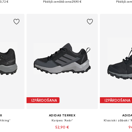
0,72 €
Pēdējā zemākā cena:
29,90 €
Pēdējā zem
ozam
Pievienot grozam
Pievie
IZPĀRDOŠANA
IZPĀRDOŠANA
X
ADIDAS TERREX
ADID
iking'
Kurpes 'Ax4r'
Klasiski zābaki 
52,90 €
9