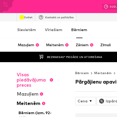
02
D
Outlet
Kontakti un palīdzība
Sievietēm
Vīriešiem
Bērniem
Mazuļiem
Meitenēm
Zēniem
Zīmoli
BEZMAKSAS* PIEGĀDE UN ATGRIEŠANA
Bērniem
Meitenēm
Visas
piedāvājuma
Pārgājienu apavi
preces
Mazuļiem
Cena
Izpār
Meitenēm
Bērniem (izm. 92-