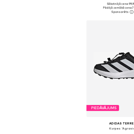
Sākotnējā cena: 99,
Pieejams daudzos i
Pēdējā zemākā cena:
7
Pievienot gr
PIEDĀVĀJUMS
ADIDAS TERRE
Kurpes 'Agravi