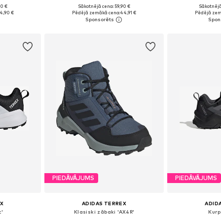
90 €
Sākotnējā cena: 59,90 €
Sākotnējā
zmēros
Pieejams daudzos izmēros
Pieejams 
4,90 €
Pēdējā zemākā cena:
44,91 €
Pēdējā zem
ozam
Pievienot grozam
Pievie
PIEDĀVĀJUMS
PIEDĀVĀJUMS
X
ADIDAS TERREX
ADID
c'
Klasiski zābaki 'AX4R'
Kurp