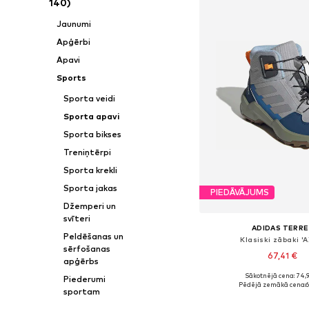
140)
Jaunumi
Apģērbi
Apavi
Sports
Sporta veidi
Sporta apavi
Sporta bikses
Treniņtērpi
Sporta krekli
Sporta jakas
PIEDĀVĀJUMS
Džemperi un
svīteri
ADIDAS TERRE
Peldēšanas un
Klasiski zābaki '
sērfošanas
67,41 €
apģērbs
Sākotnējā cena: 74,
Piederumi
Pieejams daudzos i
Pēdējā zemākā cena:
6
sportam
Pievienot gr