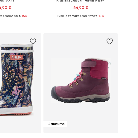
es 'AX4r'
Klasiski zābaki 'Hiivin Misty'
4,90 €
64,90 €
ā cena:
64,90 €
-15%
Pēdējā zemākā cena:
79,90 €
-18%
ri: 22, 23,5, 36,5-37
Pieejamie izmēri: 27
not grozam
Pievienot grozam
Jaunums