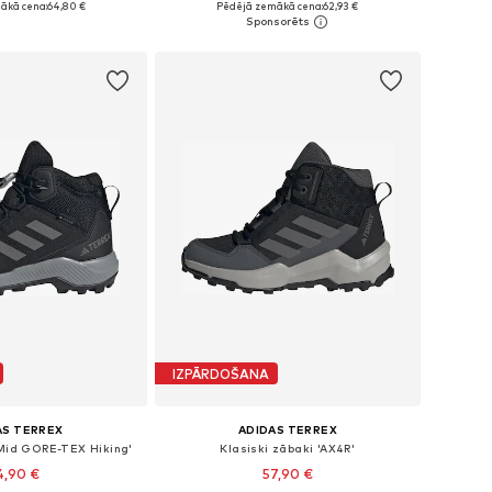
ākā cena:
64,80 €
Pēdējā zemākā cena:
62,93 €
not grozam
Pievienot grozam
IZPĀRDOŠANA
AS TERREX
ADIDAS TERREX
'Mid GORE-TEX Hiking'
Klasiski zābaki 'AX4R'
4,90 €
57,90 €