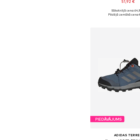
51,92 €
Sākotnējā cena: 64,
Pieejams daudzos i
Pēdējā zemākā cena:
4
Pievienot gr
PIEDĀVĀJUMS
ADIDAS TERRE