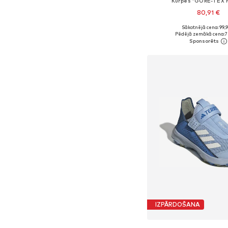
Kurpes 'GORE-TEX H
80,91 €
Sākotnējā cena: 99,
Pieejams daudzos i
Pēdējā zemākā cena:
7
Pievienot gr
IZPĀRDOŠANA