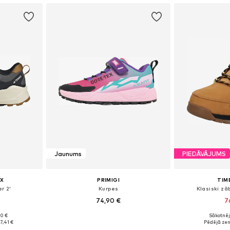
Jaunums
PIEDĀVĀJUMS
X
PRIMIGI
TIM
r 2'
Kurpes
Klasiski zāb
74,90 €
7
90 €
Sākotnēj
zmēros
Pieejams daudzos izmēros
Pieejams 
7,41 €
Pēdējā ze