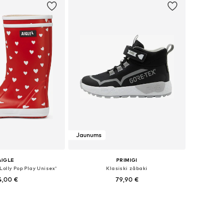
Jaunums
AIGLE
PRIMIGI
Lolly Pop Play Unisex'
Klasiski zābaki
4,00 €
79,90 €
daudzos izmēros
Pieejams daudzos izmēros
not grozam
Pievienot grozam