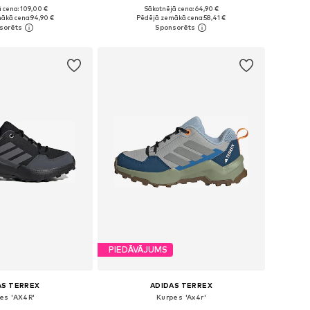
 cena: 109,00 €
Sākotnējā cena: 64,90 €
daudzos izmēros
Pieejams daudzos izmēros
ākā cena:
94,90 €
Pēdējā zemākā cena:
58,41 €
not grozam
Pievienot grozam
PIEDĀVĀJUMS
AS TERREX
ADIDAS TERREX
es 'AX4R'
Kurpes 'Ax4r'