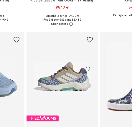
iking'
Klasiski zābaki 'Mid GORE-TEX Hiking'
Kurp
98,10 €
5
Pēdējā zemāk
90 €
Sākotnējā cena: 109,00 €
zmēros
Pieejams daudzos izmēros
Pieejamie izmē
4,90 €
Pēdējā zemākā cena:
85,41 €
ozam
Pievienot grozam
Pievie
PIEDĀVĀJUMS