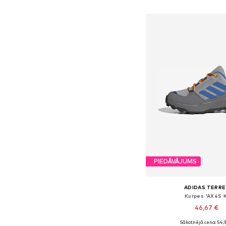
Pievienot gr
PIEDĀVĀJUMS
ADIDAS TERRE
Kurpes 'AX4S K
46,67 €
Sākotnējā cena: 54,
Pieejams daudzos i