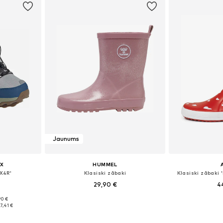
Jaunums
X
HUMMEL
AX4R'
Klasiski zābaki
Klasiski zābaki '
29,90 €
4
90 €
zmēros
Pieejams daudzos izmēros
Pieejams 
7,41 €
ozam
Pievienot grozam
Pievie