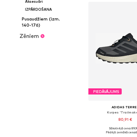
Aksesuāri
IZPĀRDOŠANA
Pusaudžiem (izm.
140-176)
Zēniem
PIEDĀVĀJUMS
ADIDAS TERRE
Kurpes 'Trailmake
80,91 €
Sākotnējā cena: 89,
Pieejams daudzos i
Pēdējā zemākā cena:
6