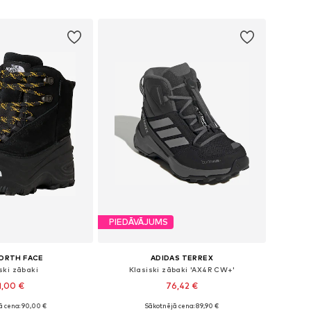
not grozam
Pievienot grozam
PIEDĀVĀJUMS
ORTH FACE
ADIDAS TERREX
ski zābaki
Klasiski zābaki 'AX4R CW+'
1,00 €
76,42 €
ā cena: 90,00 €
Sākotnējā cena: 89,90 €
ēri: 28, 32, 33, 34
Pieejams daudzos izmēros