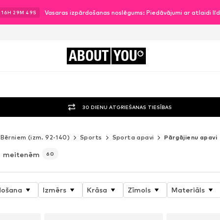
Vasaras izpārdošanas noslēgums: Piedāvājumi ar atlaidi l
.
16
H
29
M
48
S
ABOUT
YOU
30 DIENU ATGRIEŠANAS TIESĪBAS
Bērniem (izm. 92-140)
Sports
Sporta apavi
Pārgājienu apavi
meitenēm
60
došana
Izmērs
Krāsa
Zīmols
Materiāls