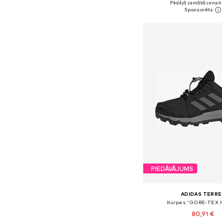
Pēdējā zemākā cena:
4
Pievienot gr
PIEDĀVĀJUMS
ADIDAS TERRE
Kurpes 'GORE-TEX H
80,91 €