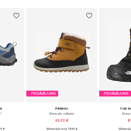
ozam
Pievienot grozam
Pievie
PIEDĀVĀJUMS
PIEDĀVĀJUMS
X
PRIMIGI
THE N
'
Klasiski zābaki
Klasi
63,92 €
8
90 €
Sākotnējā cena: 79,90 €
Sākotnēj
zmēros
Pieejams daudzos izmēros
Pieejamie izm