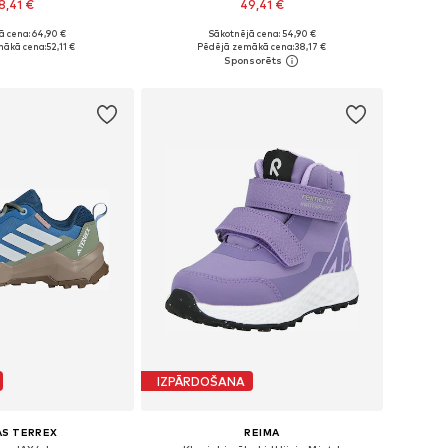
8,41 €
49,41 €
ā cena: 64,90 €
Sākotnējā cena: 54,90 €
daudzos izmēros
Pieejams daudzos izmēros
mākā cena:
52,11 €
Pēdējā zemākā cena:
38,17 €
not grozam
Pievienot grozam
IZPĀRDOŠANA
AS TERREX
REIMA