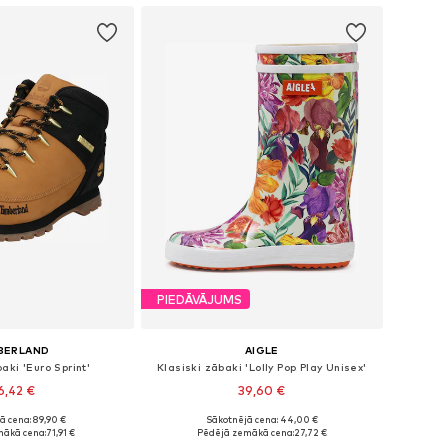
PIEDĀVĀJUMS
BERLAND
AIGLE
aki 'Euro Sprint'
Klasiski zābaki 'Lolly Pop Play Unisex'
6,42 €
39,60 €
ā cena: 89,90 €
Sākotnējā cena: 44,00 €
daudzos izmēros
Pieejams daudzos izmēros
mākā cena:
71,91 €
Pēdējā zemākā cena:
27,72 €