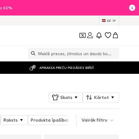
īdz 60%
LV
LV
APMAKSA PREČU PIEGĀDES BRĪDĪ
Skats
Kārtot
Raksts
Produkta īpašības
Vairāk filtru
Sporta veids
Odere