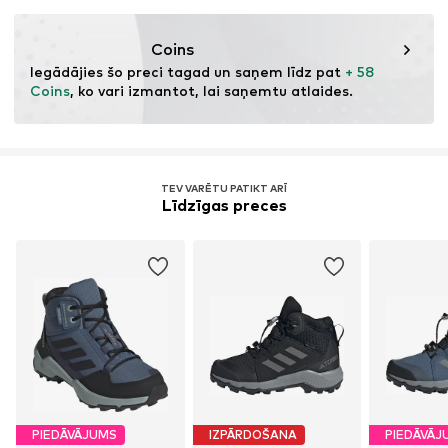
Funkcijas: Neslīdošs
Šņoru aizdare
Funkcijas: Elpojošs
Coins
Preces Nr.
TEX1129001000001
Funkcijas: Ūdeni atgrūdošs
Iegādājies šo preci tagad un saņem līdz pat 
+ 58 
Funkcijas: Izturīgs
Coins
, ko vari izmantot, lai saņemtu atlaides.
Pielietojums: Apvidus/celiņš
Pielietojums: Piedzīvojums
Zoles tehnoloģija: "Traxion" tehnoloģija
Zoles tehnoloģija: ADIFIT
TEV VARĒTU PATIKT ARĪ
Līdzīgas preces
Amortizācija: EVA starpzoles
PIEDĀVĀJUMS
IZPĀRDOŠANA
PIEDĀVĀJ