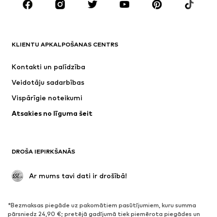
ZĪMOLI
Next
NAME IT
ADIDAS SPORTSWEAR
Nike Sportswear
KLIENTU APKALPOŠANAS CENTRS
SUPERFIT
ADIDAS ORIGINALS
Kontakti un palīdzība
NIKE
WE Fashion
Veidotāju sadarbības
Vispārīgie noteikumi
Atsakies no līguma šeit
DROŠA IEPIRKŠANĀS
 Ar mums tavi dati ir drošībā!
*Bezmaksas piegāde uz pakomātiem pasūtījumiem, kuru summa
pārsniedz 24,90 €; pretējā gadījumā tiek piemērota piegādes un