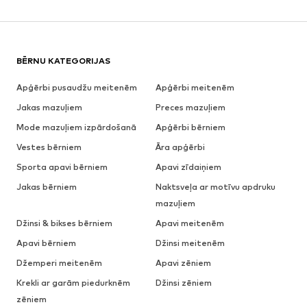
BĒRNU KATEGORIJAS
Apģērbi pusaudžu meitenēm
Apģērbi meitenēm
Jakas mazuļiem
Preces mazuļiem
Mode mazuļiem izpārdošanā
Apģērbi bērniem
Vestes bērniem
Āra apģērbi
Sporta apavi bērniem
Apavi zīdaiņiem
Jakas bērniem
Naktsveļa ar motīvu apdruku
mazuļiem
Džinsi & bikses bērniem
Apavi meitenēm
Apavi bērniem
Džinsi meitenēm
Džemperi meitenēm
Apavi zēniem
Krekli ar garām piedurknēm
Džinsi zēniem
zēniem