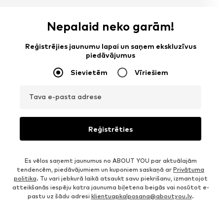
Nepalaid neko garām!
Reģistrējies jaunumu lapai un saņem ekskluzīvus
piedāvājumus
Sievietēm
Vīriešiem
Tava e-pasta adrese
Reģistrēties
Es vēlos saņemt jaunumus no ABOUT YOU par aktuālajām
tendencēm, piedāvājumiem un kuponiem saskaņā ar
Privātuma
politika
. Tu vari jebkurā laikā atsaukt savu piekrišanu, izmantojot
atteikšanās iespēju katra jaunuma biļetena beigās vai nosūtot e-
pastu uz šādu adresi
klientuapkalposana@aboutyou.lv
.