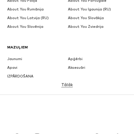
About You Polija
About You Portugāle
About You Rumānija
About You Igaunija (RU)
About You Latvija (RU)
About You Slovākija
About You Slovēnija
About You Zviedrija
MAZUĻIEM
Jaunumi
Apģērbi
Apavi
Aksesuāri
IZPĀRDOŠANA
Tālāk
MEITENĒM
Bērniem (izm. 92-140)
Pusaudžiem (izm. 140-176)
ZĒNIEM
Bērniem (izm. 92-140)
Pusaudžiem (izm. 140-176)