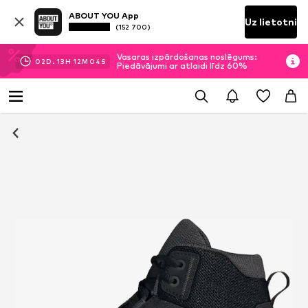
ABOUT YOU App
Uz lietotni
(152 700)
Vasaras izpārdošanas noslēgums:
02
D.
13
H
12
M
03
S
Piedāvājumi ar atlaidi līdz 60%