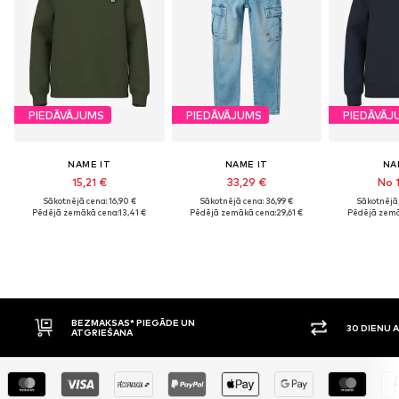
PIEDĀVĀJUMS
PIEDĀVĀJUMS
PIEDĀVĀJ
NAME IT
NAME IT
NA
15,21 €
33,29 €
No 1
Sākotnējā cena: 16,90 €
Sākotnējā cena: 36,99 €
Sākotnējā 
Pēdējā zemākā cena:
13,41 €
Pēdējā zemākā cena:
29,61 €
Pēdējā zemā
AS* PIEGĀDE UN
30 DIENU ATGRIEŠANAS TIESĪBAS
ANA