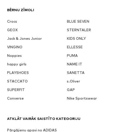
BĒRNU ZĪMOLI
Crocs
BLUE SEVEN
GEOX
STERNTALER
Jack & Jones Junior
KIDS ONLY
VINGINO
ELLESSE
Noppies
PUMA
happy girls
NAME IT
PLAYSHOES
SANETTA
STACCATO
s.Oliver
SUPERFIT
GAP
Converse
Nike Sportswear
ATKLĀT VAIRĀK SAISTĪTO KATEGORIJU
Pārgājienu apavi no ADIDAS