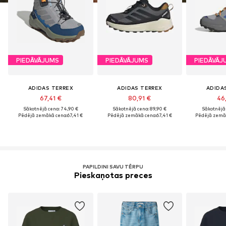
PIEDĀVĀJUMS
PIEDĀVĀJUMS
PIEDĀVĀJ
ADIDAS TERREX
ADIDAS TERREX
ADIDA
67,41 €
80,91 €
46
Sākotnējā cena: 74,90 €
Sākotnējā cena: 89,90 €
Sākotnējā 
Pēdējā zemākā cena:
67,41 €
Pēdējā zemākā cena:
67,41 €
Pēdējā zemā
PAPILDINI SAVU TĒRPU
Pieskaņotas preces