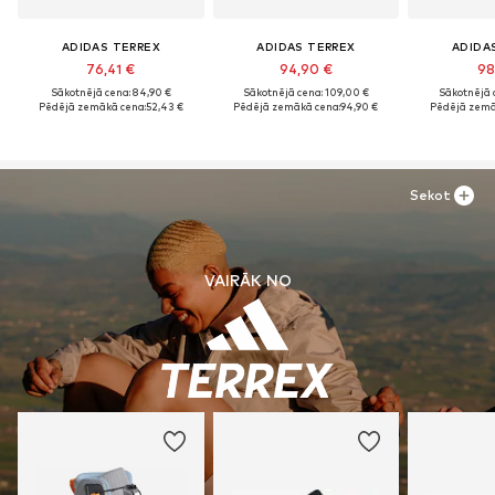
ADIDAS TERREX
ADIDAS TERREX
ADIDA
76,41 €
94,90 €
98
Sākotnējā cena: 84,90 €
Sākotnējā cena: 109,00 €
Sākotnējā 
Pēdējā zemākā cena:
52,43 €
Pēdējā zemākā cena:
94,90 €
Pēdējā zemā
Sekot
VAIRĀK NO