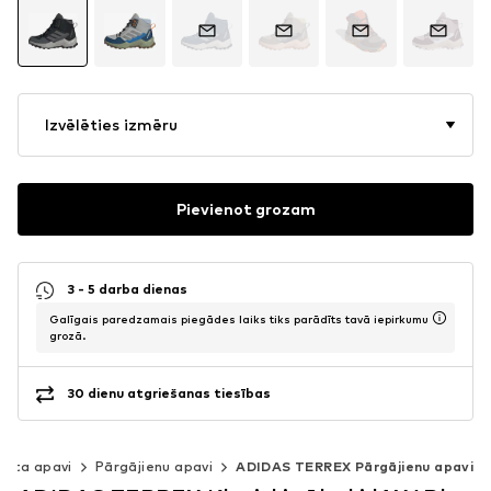
Izvēlēties izmēru
Pievienot grozam
3 - 5 darba dienas
Galīgais paredzamais piegādes laiks tiks parādīts tavā iepirkumu
grozā.
30 dienu atgriešanas tiesības
orta apavi
Pārgājienu apavi
ADIDAS TERREX Pārgājienu apavi