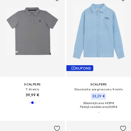
KUPONS
SCALPERS
SCALPERS
T-Krekls
Standarta piegriezums Krekls
39,99 €
33,29 €
Sākotnējā cena: 49,99 €
Pēdējā zemākā cena:
29,59 €