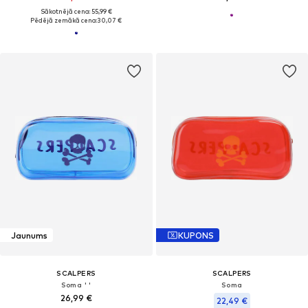
Sākotnējā cena: 55,99 €
Pēdējā zemākā cena:
30,07 €
Jaunums
KUPONS
SCALPERS
SCALPERS
Soma ' '
Soma
26,99 €
22,49 €