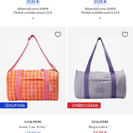
21,32 €
21,32 €
Sākotnējā cena: 26,99 €
Sākotnējā cena: 26,99 €
Pēdējā zemākā cena:
21,32 €
Pēdējā zemākā cena:
21,32 €
KUPONS
IZPĀRDOŠANA
SCALPERS
SCALPERS
Soma 'Lou Vichy '
Mugursoma ' '
53,99 €