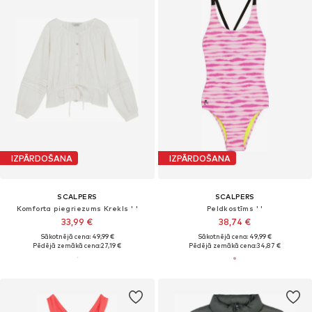
IZPĀRDOŠANA
IZPĀRDOŠANA
SCALPERS
SCALPERS
Komforta piegriezums Krekls ' '
Peldkostīms ' '
33,99 €
38,74 €
Sākotnējā cena: 49,99 €
Sākotnējā cena: 49,99 €
Pēdējā zemākā cena:
27,19 €
Pēdējā zemākā cena:
34,87 €