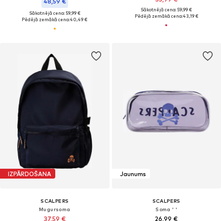
48,59 €
Sākotnējā cena: 59,99 €
Sākotnējā cena: 59,99 €
Pēdējā zemākā cena:
43,19 €
Pēdējā zemākā cena:
40,49 €
IZPĀRDOŠANA
Jaunums
SCALPERS
SCALPERS
Mugursoma
Soma ' '
37,59 €
26,99 €