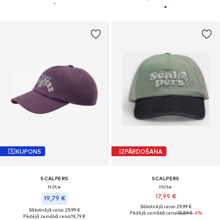
KUPONS
IZPĀRDOŠANA
SCALPERS
SCALPERS
Hūte
Hūte
17,99 €
19,79 €
Sākotnējā cena: 29,99 €
Sākotnējā cena: 29,99 €
Pēdējā zemākā cena:
18,89 €
-4%
Pēdējā zemākā cena:
19,79 €