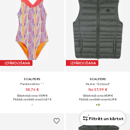
IZPĀRDOŠANA
IZPĀRDOŠANA
SCALPERS
SCALPERS
Peldkostīms ' '
Veste 'Gstaad'
38,74 €
No 57,99 €
Sākotnējā cena: 49,99 €
Sākotnējā cena: 69,99 €
Pēdējā zemākā cena:
34,87 €
Pēdējā zemākā cena:
46,39 €
1
Filtrēt un kārtot