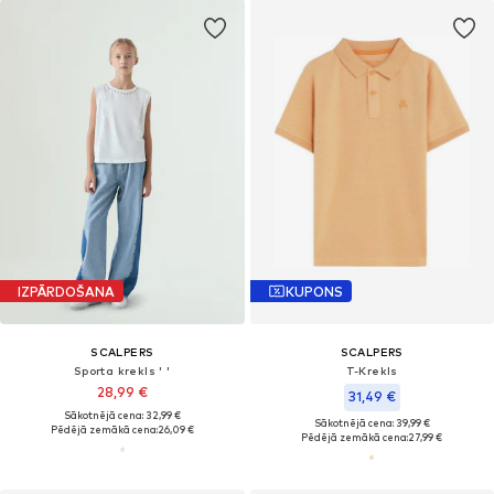
IZPĀRDOŠANA
KUPONS
SCALPERS
SCALPERS
Sporta krekls ' '
T-Krekls
28,99 €
31,49 €
Sākotnējā cena: 32,99 €
Sākotnējā cena: 39,99 €
Pēdējā zemākā cena:
26,09 €
Pēdējā zemākā cena:
27,99 €