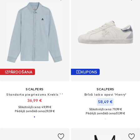
IZPĀRDOŠANA
KUPONS
SCALPERS
SCALPERS
Standarta piegriezums Krekls ' '
Brīvā laika apavi 'Henry'
36,99 €
58,49 €
Sākotnējā cena: 49,99 €
Sākotnējā cena: 79,99 €
Pēdējā zemākā cena:
29,59 €
Pēdējā zemākā cena:
51,99 €