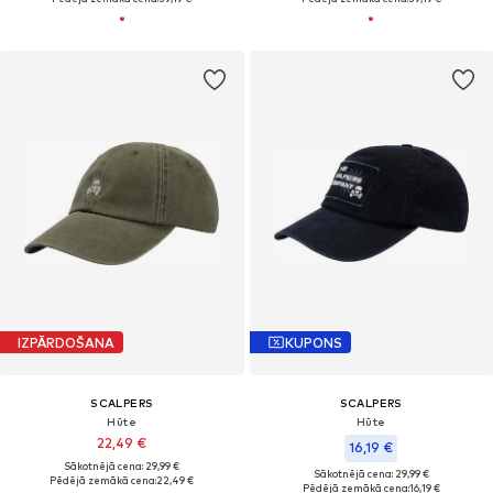
IZPĀRDOŠANA
KUPONS
SCALPERS
SCALPERS
Hūte
Hūte
22,49 €
16,19 €
Sākotnējā cena: 29,99 €
Sākotnējā cena: 29,99 €
Pēdējā zemākā cena:
22,49 €
Pēdējā zemākā cena:
16,19 €