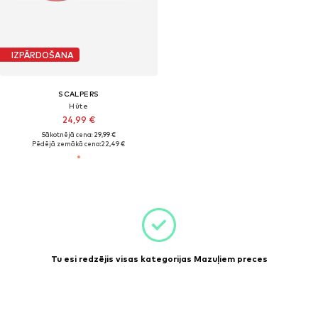
IZPĀRDOŠANA
SCALPERS
Hūte
24,99 €
Sākotnējā cena: 29,99 €
Pēdējā zemākā cena:
22,49 €
Tu esi redzējis visas kategorijas Mazuļiem preces