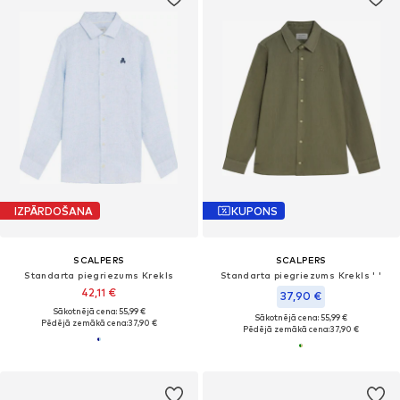
IZPĀRDOŠANA
KUPONS
SCALPERS
SCALPERS
Standarta piegriezums Krekls
Standarta piegriezums Krekls ' '
42,11 €
37,90 €
Sākotnējā cena: 55,99 €
Sākotnējā cena: 55,99 €
Pēdējā zemākā cena:
37,90 €
Pēdējā zemākā cena:
37,90 €