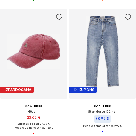
IZPĀRDOŠANA
KUPONS
SCALPERS
SCALPERS
Hūte ' '
Standarta Džinsi
23,62 €
53,99 €
Sākotnējā cena: 29,90 €
Pēdējā zemākā cena:
59,99 €
Pēdējā zemākā cena:
21,26 €