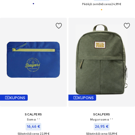
Pēdējā zemākā cena:
24,99 €
KUPONS
KUPONS
SCALPERS
SCALPERS
Soma ' '
Mugursoma ' '
16,46 €
26,95 €
Sākotnējā cena: 22,99 €
Sākotnējā cena: 55,99 €