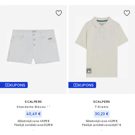
KUPONS
KUPONS
SCALPERS
SCALPERS
Standarta Bikses ' '
T-Krekls
40,49 €
30,23 €
Sākotnējā cena: 49,99 €
Sākotnējā cena: 45,99 €
Pēdējā zemākā cena:
35,99 €
Pēdējā zemākā cena:
26,87 €