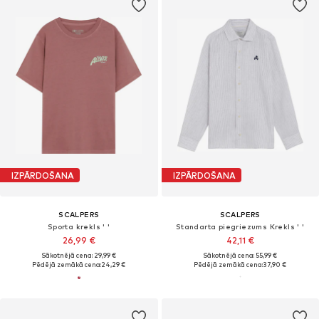
IZPĀRDOŠANA
IZPĀRDOŠANA
SCALPERS
SCALPERS
Sporta krekls ' '
Standarta piegriezums Krekls ' '
26,99 €
42,11 €
Sākotnējā cena: 29,99 €
Sākotnējā cena: 55,99 €
Pēdējā zemākā cena:
24,29 €
Pēdējā zemākā cena:
37,90 €