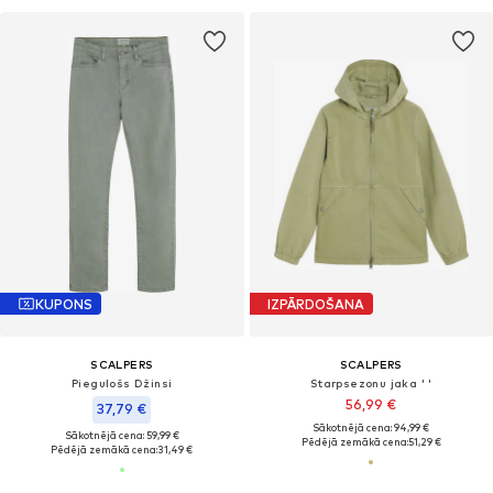
KUPONS
IZPĀRDOŠANA
SCALPERS
SCALPERS
Piegulošs Džinsi
Starpsezonu jaka ' '
56,99 €
37,79 €
Sākotnējā cena: 94,99 €
Sākotnējā cena: 59,99 €
Pēdējā zemākā cena:
51,29 €
Pēdējā zemākā cena:
31,49 €