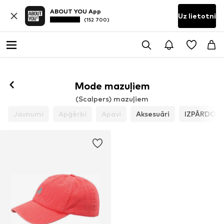
ABOUT YOU App
Uz lietotni
(152 700)
Mode mazuļiem
(Scalpers) mazuļiem
Jaunumi
Apģērbi
Apavi
Aksesuāri
IZPĀRDOŠ