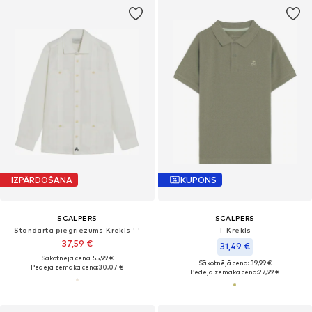
IZPĀRDOŠANA
KUPONS
SCALPERS
SCALPERS
Standarta piegriezums Krekls ' '
T-Krekls
37,59 €
31,49 €
Sākotnējā cena: 55,99 €
Sākotnējā cena: 39,99 €
Pēdējā zemākā cena:
30,07 €
Pēdējā zemākā cena:
27,99 €