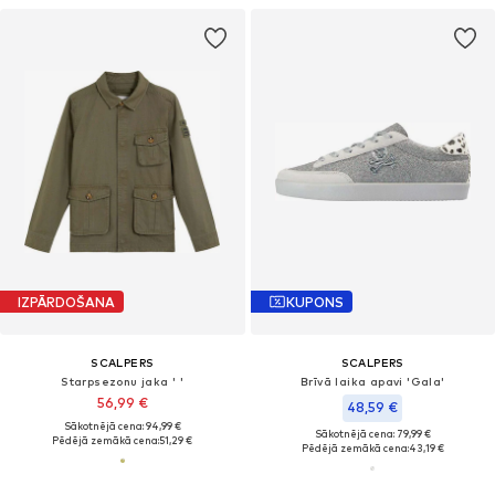
IZPĀRDOŠANA
KUPONS
SCALPERS
SCALPERS
Starpsezonu jaka ' '
Brīvā laika apavi 'Gala'
56,99 €
48,59 €
Sākotnējā cena: 94,99 €
Sākotnējā cena: 79,99 €
Pēdējā zemākā cena:
51,29 €
Pēdējā zemākā cena:
43,19 €