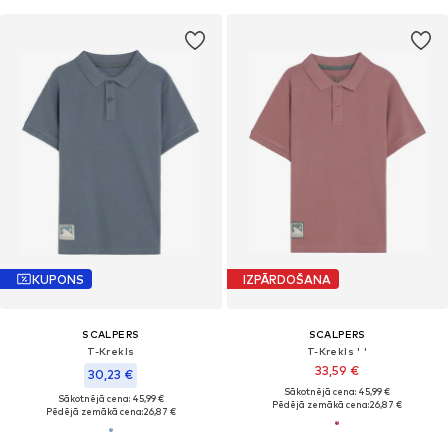
KUPONS
IZPĀRDOŠANA
SCALPERS
SCALPERS
T-Krekls
T-Krekls ' '
33,59 €
30,23 €
Sākotnējā cena: 45,99 €
Sākotnējā cena: 45,99 €
Pēdējā zemākā cena:
26,87 €
Pēdējā zemākā cena:
26,87 €