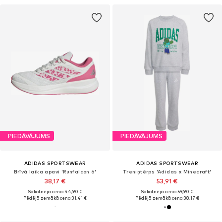
PIEDĀVĀJUMS
PIEDĀVĀJUMS
ADIDAS SPORTSWEAR
ADIDAS SPORTSWEAR
Brīvā laika apavi 'Runfalcon 6'
Treniņtērps 'Adidas x Minecraft'
38,17 €
53,91 €
Sākotnējā cena: 44,90 €
Sākotnējā cena: 59,90 €
Pēdējā zemākā cena:
31,41 €
Pēdējā zemākā cena:
38,17 €