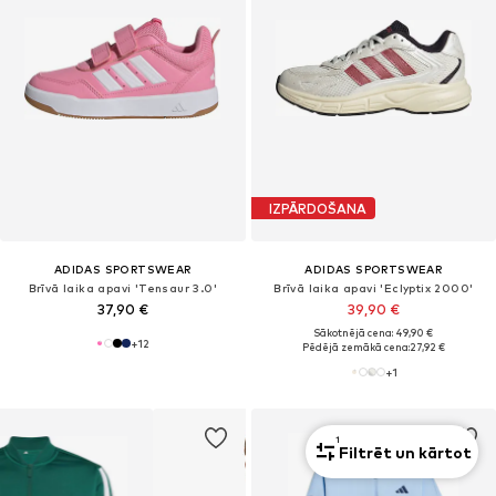
IZPĀRDOŠANA
ADIDAS SPORTSWEAR
ADIDAS SPORTSWEAR
Brīvā laika apavi 'Tensaur 3.0'
Brīvā laika apavi 'Eclyptix 2000'
37,90 €
39,90 €
Sākotnējā cena: 49,90 €
+
12
Pēdējā zemākā cena:
27,92 €
+
1
1
Filtrēt un kārtot