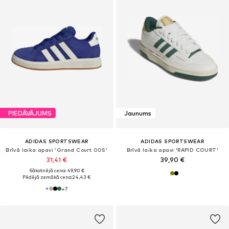
PIEDĀVĀJUMS
Jaunums
ADIDAS SPORTSWEAR
ADIDAS SPORTSWEAR
Brīvā laika apavi 'Grand Court 00S'
Brīvā laika apavi 'RAPID COURT'
31,41 €
39,90 €
Sākotnējā cena: 49,90 €
Pēdējā zemākā cena:
24,43 €
+
7