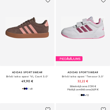
PIEDĀVĀJUMS
ADIDAS SPORTSWEAR
ADIDAS SPORTSWEAR
Brīvā laika apavi 'VL Court 3.0'
Brīvā laika apavi 'Tensaur 3.0'
49,90 €
32,22 €
Sākotnējā cena: 37,90 €
+
8
Pēdējā zemākā cena:
26,91 €
+
12