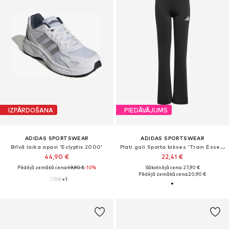
IZPĀRDOŠANA
PIEDĀVĀJUMS
ADIDAS SPORTSWEAR
ADIDAS SPORTSWEAR
Brīvā laika apavi 'Eclyptix 2000'
Plati gali Sporta bikses 'Train Essentials'
44,90 €
22,41 €
Pēdējā zemākā cena:
49,90 €
-10%
Sākotnējā cena: 27,90 €
Pēdējā zemākā cena:
20,90 €
+
1