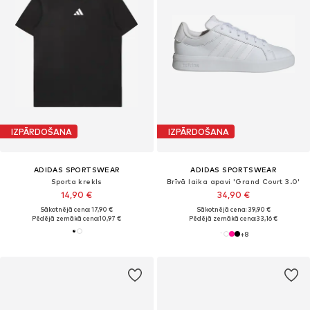
IZPĀRDOŠANA
IZPĀRDOŠANA
ADIDAS SPORTSWEAR
ADIDAS SPORTSWEAR
Sporta krekls
Brīvā laika apavi 'Grand Court 3.0'
14,90 €
34,90 €
Sākotnējā cena: 17,90 €
Sākotnējā cena: 39,90 €
Pēdējā zemākā cena:
10,97 €
Pēdējā zemākā cena:
33,16 €
+
8