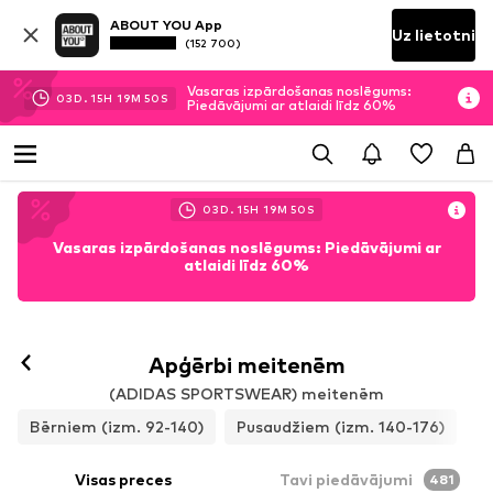
ABOUT YOU App
Uz lietotni
(152 700)
Vasaras izpārdošanas noslēgums:
03
D.
15
H
19
M
49
S
Piedāvājumi ar atlaidi līdz 60%
03
D.
15
H
19
M
49
S
Vasaras izpārdošanas noslēgums: Piedāvājumi ar
atlaidi līdz 60%
Apģērbi meitenēm
(ADIDAS SPORTSWEAR) meitenēm
Bērniem (izm. 92-140)
Pusaudžiem (izm. 140-176)
Visas preces
Tavi piedāvājumi
481