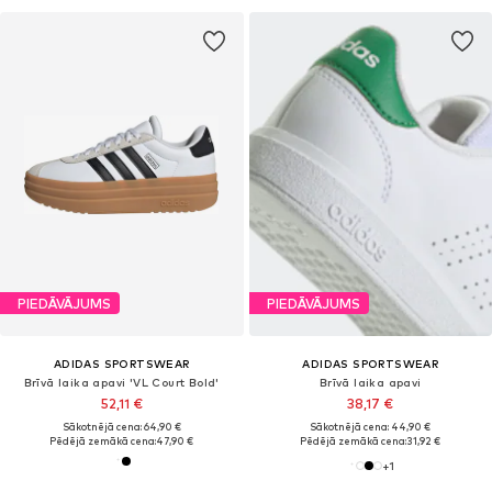
PIEDĀVĀJUMS
PIEDĀVĀJUMS
ADIDAS SPORTSWEAR
ADIDAS SPORTSWEAR
Brīvā laika apavi 'VL Court Bold'
Brīvā laika apavi
52,11 €
38,17 €
Sākotnējā cena: 64,90 €
Sākotnējā cena: 44,90 €
Pēdējā zemākā cena:
47,90 €
Pēdējā zemākā cena:
31,92 €
+
1