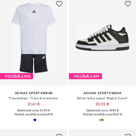
PIEDĀVĀJUMS
PIEDĀVĀJUMS
ADIDAS SPORTSWEAR
ADIDAS SPORTSWEAR
Treniņtērps 'Train Essentials'
Brīvā laika apavi 'Rapid Court'
31,41 €
33,92 €
Sākotnējā cena: 34,90 €
Sākotnējā cena: 39,90 €
Pēdējā zemākā cena:
26,91 €
Pēdējā zemākā cena:
29,67 €