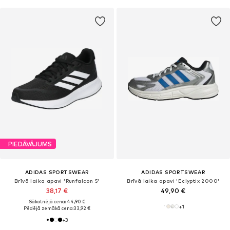
PIEDĀVĀJUMS
ADIDAS SPORTSWEAR
ADIDAS SPORTSWEAR
Brīvā laika apavi 'Runfalcon 5'
Brīvā laika apavi 'Eclyptix 2000'
38,17 €
49,90 €
Sākotnējā cena: 44,90 €
+
1
Pēdējā zemākā cena:
33,92 €
+
3