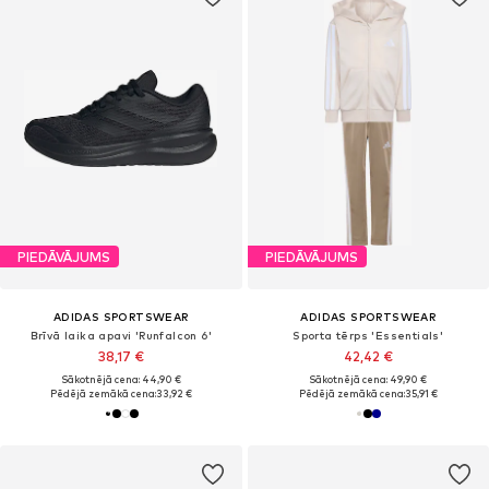
PIEDĀVĀJUMS
PIEDĀVĀJUMS
ADIDAS SPORTSWEAR
ADIDAS SPORTSWEAR
Brīvā laika apavi 'Runfalcon 6'
Sporta tērps 'Essentials'
38,17 €
42,42 €
Sākotnējā cena: 44,90 €
Sākotnējā cena: 49,90 €
Pēdējā zemākā cena:
33,92 €
Pēdējā zemākā cena:
35,91 €