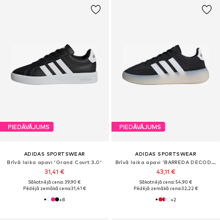
PIEDĀVĀJUMS
PIEDĀVĀJUMS
ADIDAS SPORTSWEAR
ADIDAS SPORTSWEAR
Brīvā laika apavi 'Grand Court 3.0'
Brīvā laika apavi 'BARREDA DECODE'
31,41 €
43,11 €
Sākotnējā cena: 39,90 €
Sākotnējā cena: 54,90 €
Pēdējā zemākā cena:
31,41 €
Pēdējā zemākā cena:
32,22 €
+
8
+
2