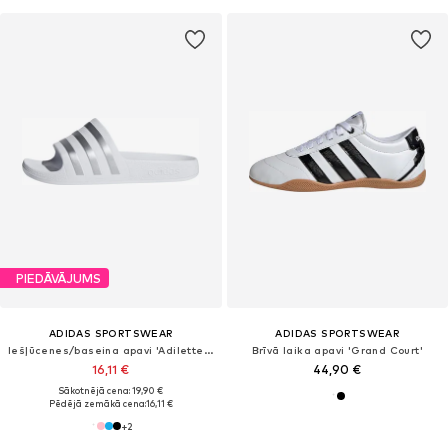
PIEDĀVĀJUMS
ADIDAS SPORTSWEAR
ADIDAS SPORTSWEAR
Iešļūcenes/baseina apavi 'Adilette Aqua'
Brīvā laika apavi 'Grand Court'
16,11 €
44,90 €
Sākotnējā cena: 19,90 €
Pēdējā zemākā cena:
16,11 €
+
2