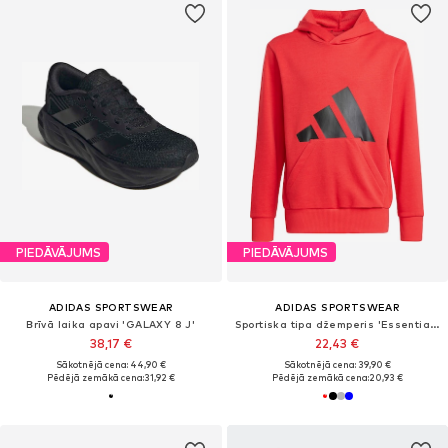
PIEDĀVĀJUMS
PIEDĀVĀJUMS
ADIDAS SPORTSWEAR
ADIDAS SPORTSWEAR
Brīvā laika apavi 'GALAXY 8 J'
Sportiska tipa džemperis 'Essentials'
38,17 €
22,43 €
Sākotnējā cena: 44,90 €
Sākotnējā cena: 39,90 €
Pēdējā zemākā cena:
31,92 €
Pēdējā zemākā cena:
20,93 €