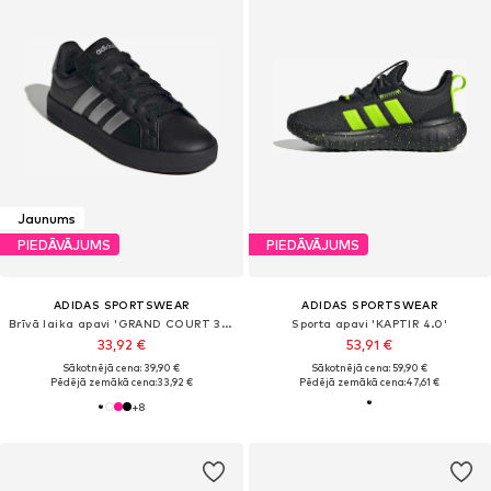
Jaunums
PIEDĀVĀJUMS
PIEDĀVĀJUMS
ADIDAS SPORTSWEAR
ADIDAS SPORTSWEAR
Brīvā laika apavi 'GRAND COURT 3.0'
Sporta apavi 'KAPTIR 4.0'
33,92 €
53,91 €
Sākotnējā cena: 39,90 €
Sākotnējā cena: 59,90 €
Pēdējā zemākā cena:
33,92 €
Pēdējā zemākā cena:
47,61 €
+
8