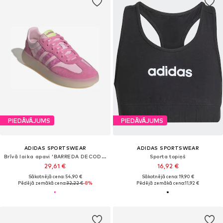
PIEDĀVĀJUMS
PIEDĀVĀJUMS
ADIDAS SPORTSWEAR
ADIDAS SPORTSWEAR
Brīvā laika apavi 'BARREDA DECODE'
Sporta topiņš
29,61 €
16,92 €
Sākotnējā cena: 54,90 €
Sākotnējā cena: 19,90 €
Pēdējā zemākā cena:
32,22 €
-8%
Pēdējā zemākā cena:
11,92 €