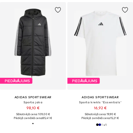
PIEDĀVĀJUMS
PIEDĀVĀJUMS
ADIDAS SPORTSWEAR
ADIDAS SPORTSWEAR
Sporta jaka
Sporta krekls 'Essentials'
98,10 €
16,92 €
Sākotnējā cena: 109,00 €
Sākotnējā cena: 19,90 €
Pēdējā zemākā cena:
85,41 €
Pēdējā zemākā cena:
15,21 €
+
1