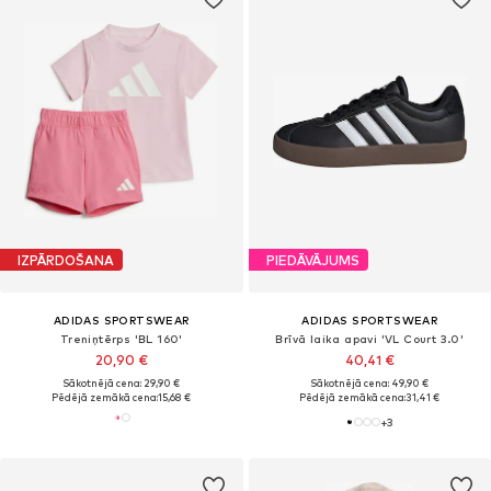
IZPĀRDOŠANA
PIEDĀVĀJUMS
ADIDAS SPORTSWEAR
ADIDAS SPORTSWEAR
Treniņtērps 'BL 160'
Brīvā laika apavi 'VL Court 3.0'
20,90 €
40,41 €
Sākotnējā cena: 29,90 €
Sākotnējā cena: 49,90 €
Pēdējā zemākā cena:
15,68 €
Pēdējā zemākā cena:
31,41 €
+
3