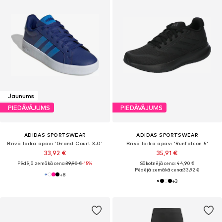
Jaunums
PIEDĀVĀJUMS
PIEDĀVĀJUMS
ADIDAS SPORTSWEAR
ADIDAS SPORTSWEAR
Brīvā laika apavi 'Grand Court 3.0'
Brīvā laika apavi 'Runfalcon 5'
33,92 €
35,91 €
Pēdējā zemākā cena:
39,90 €
-15%
Sākotnējā cena: 44,90 €
Pēdējā zemākā cena:
33,92 €
+
8
+
3