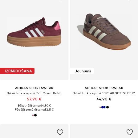
IZPĀRDOŠANA
Jaunums
ADIDAS SPORTSWEAR
ADIDAS SPORTSWEAR
Brīvā laika apavi 'VL Court Bold'
Brīvā laika apavi 'BREAKNET SLEEK'
57,90 €
44,90 €
Sākotnējā cena: 64,90 €
Pēdējā zemākā cena:
52,11 €