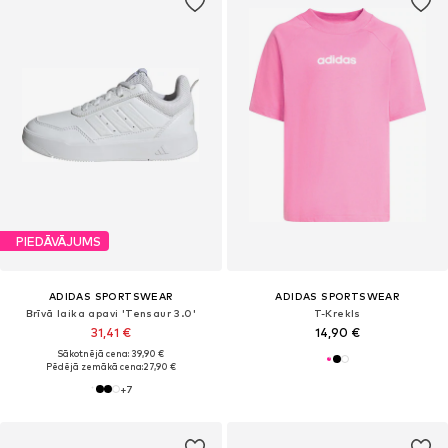
PIEDĀVĀJUMS
ADIDAS SPORTSWEAR
ADIDAS SPORTSWEAR
Brīvā laika apavi 'Tensaur 3.0'
T-Krekls
31,41 €
14,90 €
Sākotnējā cena: 39,90 €
Pēdējā zemākā cena:
27,90 €
+
7