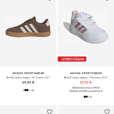
IZPĀRDOŠANA
ADIDAS SPORTSWEAR
ADIDAS SPORTSWEAR
Brīvā laika apavi 'VI Court 3.0'
Brīvā laika apavi 'Tensaur 3.0'
49,90 €
32,90 €
Sākotnējā cena: 37,90 €
+
8
Pēdējā zemākā cena:
26,32 €
+
12