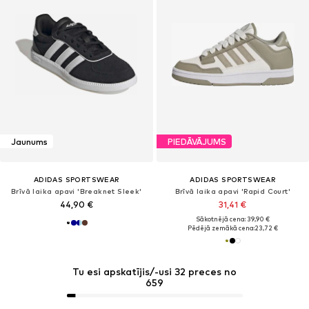
Jaunums
PIEDĀVĀJUMS
ADIDAS SPORTSWEAR
ADIDAS SPORTSWEAR
Brīvā laika apavi 'Breaknet Sleek'
Brīvā laika apavi 'Rapid Court'
44,90 €
31,41 €
Sākotnējā cena: 39,90 €
Pēdējā zemākā cena:
23,72 €
Tu esi apskatījis/-usi 32 preces no
659