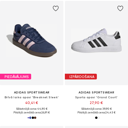
PIEDĀVĀJUMS
IZPĀRDOŠANA
ADIDAS SPORTSWEAR
ADIDAS SPORTSWEAR
Brīvā laika apavi 'Breaknet Sleek'
Sporta apavi 'Grand Court'
40,41 €
27,90 €
Sākotnējā cena: 44,90 €
Sākotnējā cena: 39,90 €
Pēdējā zemākā cena:
26,91 €
Pēdējā zemākā cena:
24,43 €