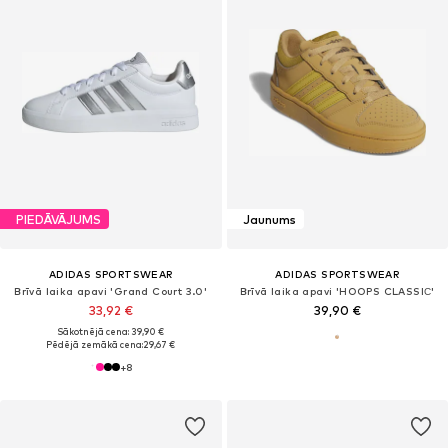
PIEDĀVĀJUMS
Jaunums
ADIDAS SPORTSWEAR
ADIDAS SPORTSWEAR
Brīvā laika apavi 'Grand Court 3.0'
Brīvā laika apavi 'HOOPS CLASSIС'
33,92 €
39,90 €
Sākotnējā cena: 39,90 €
Pēdējā zemākā cena:
29,67 €
+
8