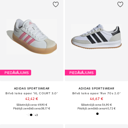
PIEDĀVĀJUMS
PIEDĀVĀJUMS
ADIDAS SPORTSWEAR
ADIDAS SPORTSWEAR
Brīvā laika apavi 'VL COURT 3.0'
Brīvā laika apavi 'Run 70s 2.0'
42,42 €
46,67 €
Sākotnējā cena: 49,90 €
Sākotnējā cena: 54,90 €
Pēdējā zemākā cena:
38,17 €
Pēdējā zemākā cena:
40,72 €
+
3