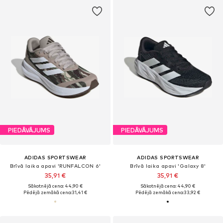
PIEDĀVĀJUMS
PIEDĀVĀJUMS
ADIDAS SPORTSWEAR
ADIDAS SPORTSWEAR
Brīvā laika apavi 'RUNFALCON 6'
Brīvā laika apavi 'Galaxy 8'
35,91 €
35,91 €
Sākotnējā cena: 44,90 €
Sākotnējā cena: 44,90 €
Pēdējā zemākā cena:
31,41 €
Pēdējā zemākā cena:
33,92 €