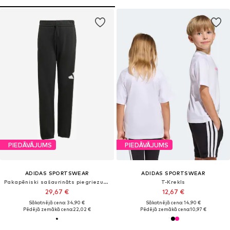
PIEDĀVĀJUMS
PIEDĀVĀJUMS
ADIDAS SPORTSWEAR
ADIDAS SPORTSWEAR
Pakapēniski sašaurināts piegriezums Sporta bikses 'Essentials'
T-Krekls
29,67 €
12,67 €
Sākotnējā cena: 34,90 €
Sākotnējā cena: 14,90 €
Pēdējā zemākā cena:
22,02 €
Pēdējā zemākā cena:
10,97 €