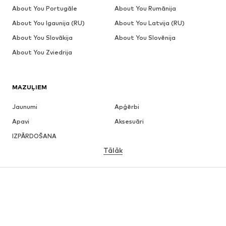
About You Portugāle
About You Rumānija
About You Igaunija (RU)
About You Latvija (RU)
About You Slovākija
About You Slovēnija
About You Zviedrija
MAZUĻIEM
Jaunumi
Apģērbi
Apavi
Aksesuāri
IZPĀRDOŠANA
Tālāk
MEITENĒM
Bērniem (izm. 92-140)
Pusaudžiem (izm. 140-176)
ZĒNIEM
Bērniem (izm. 92-140)
Pusaudžiem (izm. 140-176)