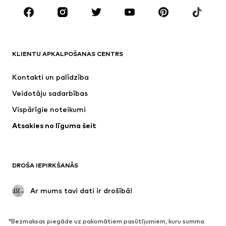
ZĪMOLI
Next
ADIDAS SPORTSWEAR
NAME IT
Nike Sportswear
KLIENTU APKALPOŠANAS CENTRS
SUPERFIT
ADIDAS ORIGINALS
Kontakti un palīdzība
NIKE
WE Fashion
Veidotāju sadarbības
Vispārīgie noteikumi
Atsakies no līguma šeit
DROŠA IEPIRKŠANĀS
 Ar mums tavi dati ir drošībā!
*Bezmaksas piegāde uz pakomātiem pasūtījumiem, kuru summa