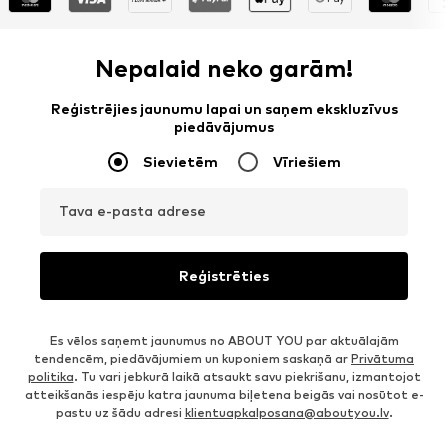
Nepalaid neko garām!
Reģistrējies jaunumu lapai un saņem ekskluzīvus
piedāvājumus
Sievietēm
Vīriešiem
Tava e-pasta adrese
Reģistrēties
Es vēlos saņemt jaunumus no ABOUT YOU par aktuālajām
tendencēm, piedāvājumiem un kuponiem saskaņā ar
Privātuma
politika
. Tu vari jebkurā laikā atsaukt savu piekrišanu, izmantojot
atteikšanās iespēju katra jaunuma biļetena beigās vai nosūtot e-
pastu uz šādu adresi
klientuapkalposana@aboutyou.lv
.