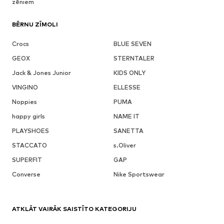
zēniem
BĒRNU ZĪMOLI
Crocs
BLUE SEVEN
GEOX
STERNTALER
Jack & Jones Junior
KIDS ONLY
VINGINO
ELLESSE
Noppies
PUMA
happy girls
NAME IT
PLAYSHOES
SANETTA
STACCATO
s.Oliver
SUPERFIT
GAP
Converse
Nike Sportswear
ATKLĀT VAIRĀK SAISTĪTO KATEGORIJU