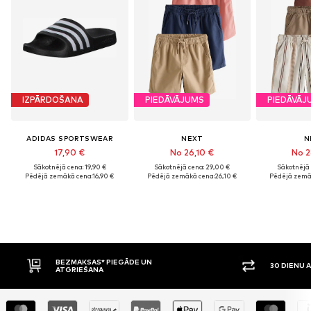
IZPĀRDOŠANA
PIEDĀVĀJUMS
PIEDĀVĀJ
ADIDAS SPORTSWEAR
NEXT
N
17,90 €
No 26,10 €
No 2
Sākotnējā cena: 19,90 €
Sākotnējā cena: 29,00 €
Sākotnējā 
Pēdējā zemākā cena:
16,90 €
Pēdējā zemākā cena:
26,10 €
Pēdējā zemā
DE UN
30 DIENU ATGRIEŠANAS TIESĪBAS