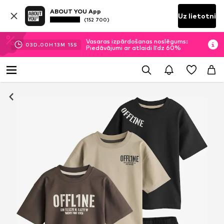
ABOUT YOU App
Uz lietotni
(152 700)
Vasaras izpārdošanas noslēgums:
03
D.
00
H
13
M
14
S
Piedāvājumi ar atlaidi līdz 60%