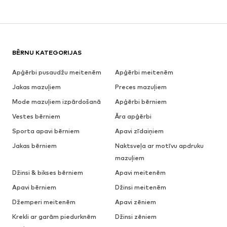
BĒRNU KATEGORIJAS
Apģērbi pusaudžu meitenēm
Apģērbi meitenēm
Jakas mazuļiem
Preces mazuļiem
Mode mazuļiem izpārdošanā
Apģērbi bērniem
Vestes bērniem
Āra apģērbi
Sporta apavi bērniem
Apavi zīdaiņiem
Jakas bērniem
Naktsveļa ar motīvu apdruku
mazuļiem
Džinsi & bikses bērniem
Apavi meitenēm
Apavi bērniem
Džinsi meitenēm
Džemperi meitenēm
Apavi zēniem
Krekli ar garām piedurknēm
Džinsi zēniem