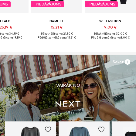
JUMS
PIEDĀVĀJUMS
PIEDĀVĀJUMS
FFALO
NAME IT
WE FASHION
25,19 €
15,21 €
9,00 €
 cena: 34,99 €
Sākotnējā cena: 21,90 €
Sākotnējā cena: 32,00 €
ākā cena:
19,59 €
Pēdējā zemākā cena:
15,21 €
Pēdējā zemākā cena:
8,00 €
Sekot
VAIRĀK NO