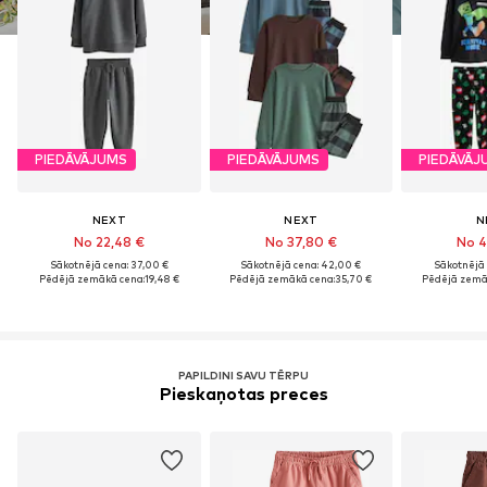
PIEDĀVĀJUMS
PIEDĀVĀJUMS
PIEDĀVĀJ
NEXT
NEXT
N
No 22,48 €
No 37,80 €
No 4
Sākotnējā cena: 37,00 €
Sākotnējā cena: 42,00 €
Sākotnējā 
Pēdējā zemākā cena:
19,48 €
Pēdējā zemākā cena:
35,70 €
Pēdējā zemā
PAPILDINI SAVU TĒRPU
Pieskaņotas preces