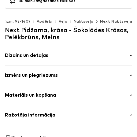
30 dienu atgriešanas tiesības
m (izm. 92-140)
Apģērbi
Veļa
Naktsveļa
Next Naktsveļa
Next Pidžama, krāsa - Šokolādes Krāsas,
Pelēkbrūns, Melns
Dizains un detaļas
Moto apdruka
Izmērs un piegriezums
Krekls adīts
Mīksta saķere
Iepakojums: 3 iepakojumā
Gumijas apdruka
Materiāls un kopšana
Garums: Līdz ceļgalam
6 daļas
Preces Nr.
NXT2169001000001
Materiāls: 100% Kokvilna
Ražotāja informācija
Izcelsmes valsts: Bangladeša
Next Germany GmbH
Mazgājams 30 °C
Zielstattstrasse 40