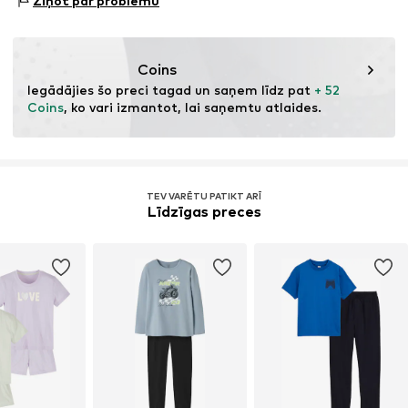
Ziņot par problēmu
81379 München
DE
https://zendesk.next.co.uk/hc/en-gb
Coins
Iegādājies šo preci tagad un saņem līdz pat 
+ 52 
Coins
, ko vari izmantot, lai saņemtu atlaides.
TEV VARĒTU PATIKT ARĪ
Līdzīgas preces