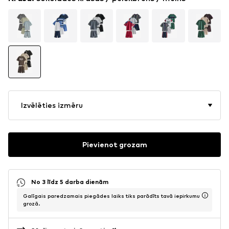
Izvēlēties izmēru
Pievienot grozam
No 3 līdz 5 darba dienām
Galīgais paredzamais piegādes laiks tiks parādīts tavā iepirkumu
grozā.