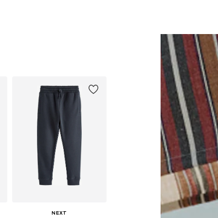
Pieejams daudzos izmēros
Pieejams daudzos izmēros
Pievienot grozam
Pievienot grozam
NEXT