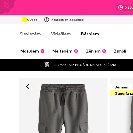
02
D
Outlet
Kontakti un palīdzība
Sievietēm
Vīriešiem
Bērniem
Mazuļiem
Meitenēm
Zēniem
Zīmoli
BEZMAKSAS* PIEGĀDE UN ATGRIEŠANA
Bērniem
Gandrīz i