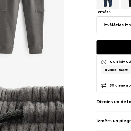
Izmērs
Izvēlēties iz
No 3 līdz 5
Izvēlies izmēru, 
30 dienu at
Dizains un det
Vienkrāsas
Izmērs un pieg
Sviedru audu
Josta ar aukl