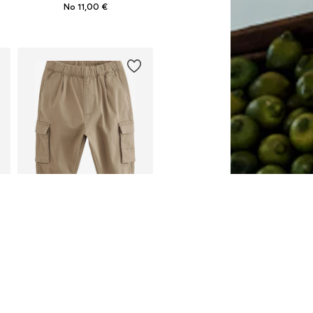
No 11,00 €
Pieejams daudzos izmēros
Pievienot grozam
NEXT
No 20,00 €
Pieejams daudzos izmēros
Pievienot grozam