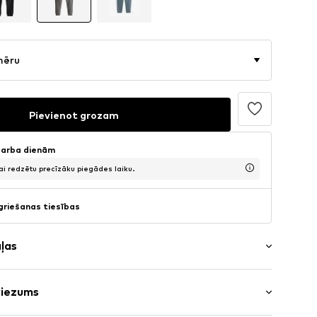
mēru
Pievienot grozam
 darba dienām
lai redzētu precīzāku piegādes laiku.
griešanas tiesības
aļas
riezums
ms
u