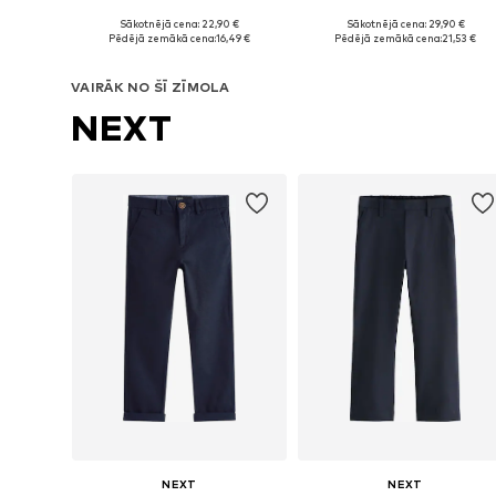
Sākotnējā cena: 22,90 €
Sākotnējā cena: 29,90 €
Pieejams daudzos izmēros
Pieejams daudzos izmēros
Pēdējā zemākā cena:
16,49 €
Pēdējā zemākā cena:
21,53 €
Pievienot grozam
Pievienot grozam
VAIRĀK NO ŠĪ ZĪMOLA
NEXT
NEXT
NEXT