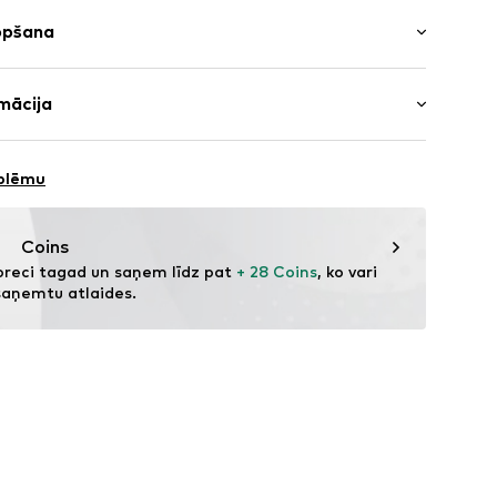
opšana
s
es
9% Kokvilna, 21% Poliesters - PES
mācija
496001000001
kvilna
O.
: Ķīna
6/308
oblēmu
.com
Coins
preci tagad un saņem līdz pat 
+ 28 Coins
, ko vari 
saņemtu atlaides.