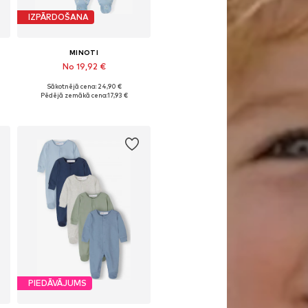
IZPĀRDOŠANA
MINOTI
No 19,92 €
Sākotnējā cena: 24,90 €
Pieejams daudzos izmēros
Pēdējā zemākā cena:
17,93 €
Pievienot grozam
PIEDĀVĀJUMS