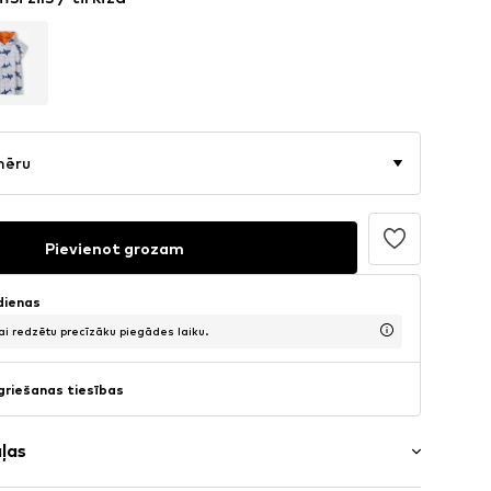
mēru
Pievienot grozam
 dienas
lai redzētu precīzāku piegādes laiku.
griešanas tiesības
aļas