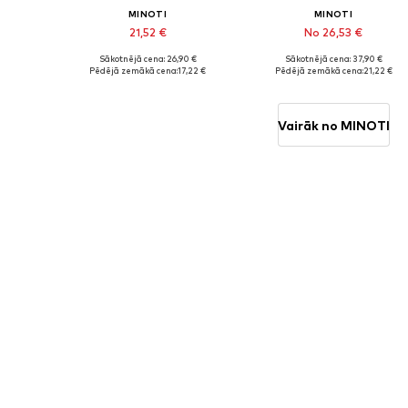
MINOTI
MINOTI
21,52 €
No 26,53 €
Sākotnējā cena: 26,90 €
Sākotnējā cena: 37,90 €
Pieejamie izmēri: 80-86, 86-92
Pieejamie izmēri: 50, 
Pēdējā zemākā cena:
17,22 €
Pēdējā zemākā cena:
21,22 €
Pievienot grozam
Pievienot grozam
Vairāk no MINOTI