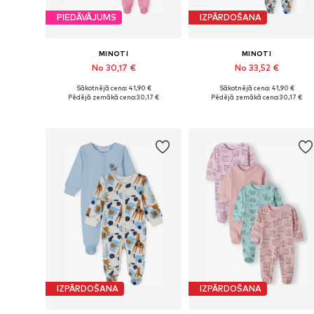
PIEDĀVĀJUMS
IZPĀRDOŠANA
MINOTI
MINOTI
No 30,17 €
No 33,52 €
Sākotnējā cena: 41,90 €
Sākotnējā cena: 41,90 €
Pieejams daudzos izmēros
Pieejams daudzos izmēros
Pēdējā zemākā cena:
30,17 €
Pēdējā zemākā cena:
30,17 €
Pievienot grozam
Pievienot grozam
IZPĀRDOŠANA
IZPĀRDOŠANA