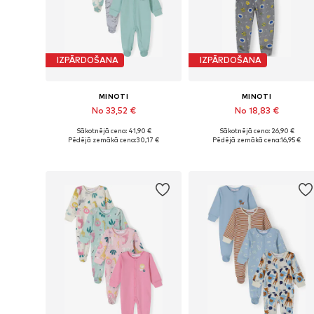
IZPĀRDOŠANA
IZPĀRDOŠANA
MINOTI
MINOTI
No 33,52 €
No 18,83 €
Sākotnējā cena: 41,90 €
Sākotnējā cena: 26,90 €
Pieejams daudzos izmēros
Pieejams daudzos izmēros
Pēdējā zemākā cena:
30,17 €
Pēdējā zemākā cena:
16,95 €
Pievienot grozam
Pievienot grozam