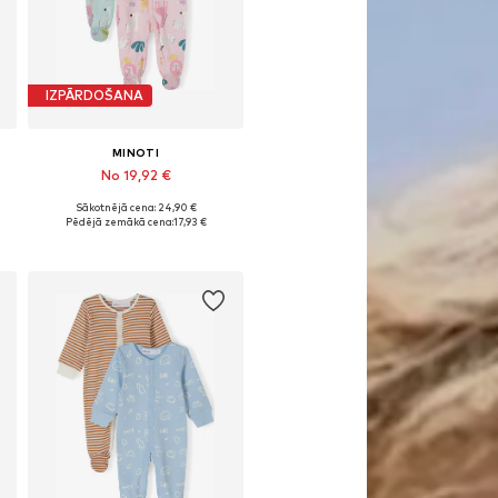
IZPĀRDOŠANA
MINOTI
No 19,92 €
Sākotnējā cena: 24,90 €
Pieejams daudzos izmēros
Pēdējā zemākā cena:
17,93 €
Pievienot grozam