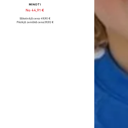
MINOTI
No 44,91 €
Sākotnējā cena: 49,90 €
74-80, 80-86, 86-92
Pieejams daudzos izmēros
Pēdējā zemākā cena:
39,92 €
Pievienot grozam