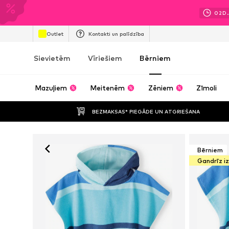
02
D
Outlet
Kontakti un palīdzība
Sievietēm
Vīriešiem
Bērniem
Mazuļiem
Meitenēm
Zēniem
Zīmoli
BEZMAKSAS* PIEGĀDE UN ATGRIEŠANA
Bērniem
Gandrīz i