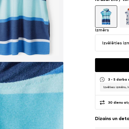
Izmērs
Izvēlēties iz
3 - 5 darba
Izvēlies izmēru, 
30 dienu at
Dizains un det