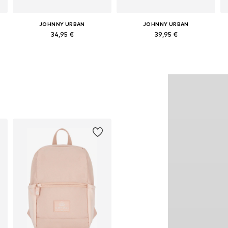
JOHNNY URBAN
JOHNNY URBAN
34,95 €
39,95 €
Pieejamie izmēri: One Size
Pieejamie izmēri: One Size
Pievienot grozam
Pievienot grozam