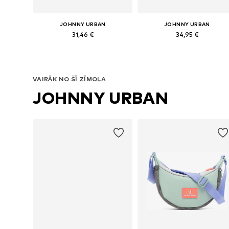
JOHNNY URBAN
JOHNNY URBAN
31,46 €
34,95 €
Pieejamie izmēri: One Size
Pieejamie izmēri: One Size
Pievienot grozam
Pievienot grozam
VAIRĀK NO ŠĪ ZĪMOLA
JOHNNY URBAN