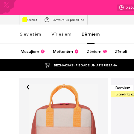
02
D
Outlet
Kontakti un palīdzība
Sievietēm
Vīriešiem
Bērniem
Mazuļiem
Meitenēm
Zēniem
Zīmoli
BEZMAKSAS* PIEGĀDE UN ATGRIEŠANA
Bērniem
Gandrīz i