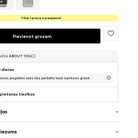
Tikai 1 prece ir pieejama!
Pievienot grozam
osūta
osūta
osūta
ABOUT YOU
ABOUT YOU
ABOUT YOU
a dienas
mais piegādes laiks tiks parādīts tavā iepirkumu grozā.
griešanas tiesības
aļas
riezums
lījums