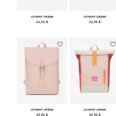
JOHNNY URBAN
JOHNNY URBAN
44,96 €
24,95 €
Pieejamie izmēri: One Size
Pieejamie izmēri: Einheitsgröß
Pievienot grozam
Pievienot grozam
JOHNNY URBAN
JOHNNY URBAN
39,95 €
39,95 €