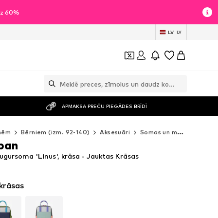
īdz 60%
LV
LV
APMAKSA PREČU PIEGĀDES BRĪDĪ
nēm
Bērniem (izm. 92-140)
Aksesuāri
Somas un mugursomas
ban
gursoma 'Linus', krāsa - Jauktas Krāsas
 krāsas