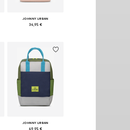
JOHNNY URBAN
34,95 €
e
Pieejamie izmēri: One Size
Pievienot grozam
JOHNNY URBAN
49,95 €