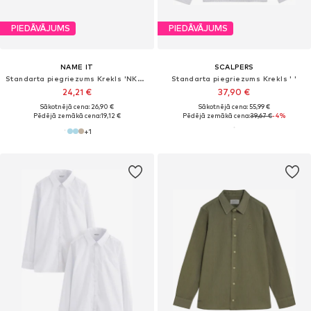
PIEDĀVĀJUMS
PIEDĀVĀJUMS
NAME IT
SCALPERS
Standarta piegriezums Krekls 'NKMNewsa'
Standarta piegriezums Krekls ' '
24,21 €
37,90 €
Sākotnējā cena: 26,90 €
Sākotnējā cena: 55,99 €
Pēdējā zemākā cena:
19,12 €
Pēdējā zemākā cena:
39,67 €
-4%
+
1