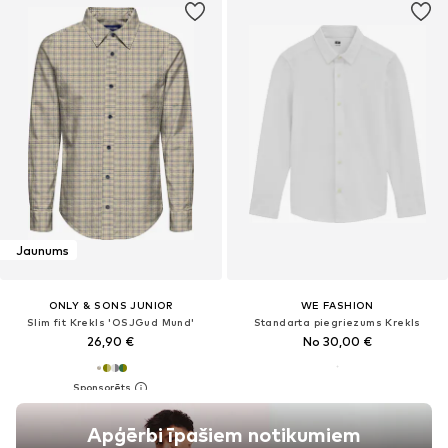
Jaunums
ONLY & SONS JUNIOR
WE FASHION
Slim fit Krekls 'OSJGud Mund'
Standarta piegriezums Krekls
26,90 €
No 30,00 €
Apģērbi īpašiem notikumiem