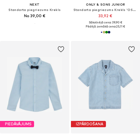
NEXT
ONLY & SONS JUNIOR
Standarta piegriezums Krekls
Standarta piegriezums Krekls 'OSJNEW KODYL'
No 39,00 €
33,92 €
Sākotnējā cena: 39,90 €
Pēdējā zemākā cena:
25,11 €
PIEDĀVĀJUMS
IZPĀRDOŠANA