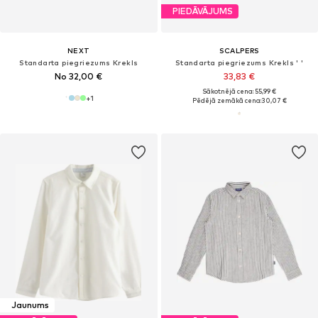
PIEDĀVĀJUMS
NEXT
SCALPERS
Standarta piegriezums Krekls
Standarta piegriezums Krekls ' '
No 32,00 €
33,83 €
Sākotnējā cena: 55,99 €
+
1
Pēdējā zemākā cena:
30,07 €
Jaunums