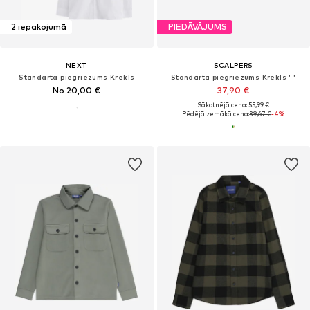
2 iepakojumā
PIEDĀVĀJUMS
NEXT
SCALPERS
Standarta piegriezums Krekls
Standarta piegriezums Krekls ' '
No 20,00 €
37,90 €
Sākotnējā cena: 55,99 €
Pēdējā zemākā cena:
39,67 €
-4%