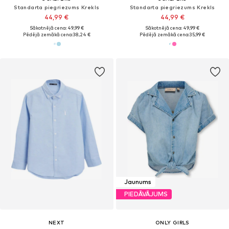
Standarta piegriezums Krekls
Standarta piegriezums Krekls
44,99 €
44,99 €
Sākotnējā cena: 49,99 €
Sākotnējā cena: 49,99 €
Pēdējā zemākā cena:
38,24 €
Pēdējā zemākā cena:
35,99 €
Jaunums
PIEDĀVĀJUMS
NEXT
ONLY GIRLS