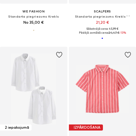
WE FASHION
SCALPERS
Standarta piegriezums Krekls
Standarta piegriezums Krekls ' '
No 35,00 €
21,20 €
Sākotnējā cena: 45,99 €
Pēdējā zemākā cena:
24,47 €
-13%
2 iepakojumā
IZPĀRDOŠANA