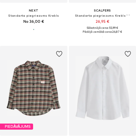
NEXT
SCALPERS
Standarta piegriezums Krekls
Standarta piegriezums Krekls ' '
No 36,00 €
26,95 €
Sākotnējā cena: 55,99 €
Pēdējā zemākā cena:
26,87 €
PIEDĀVĀJUMS