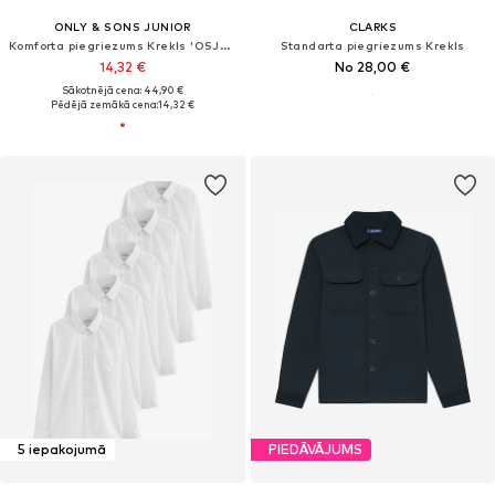
ONLY & SONS JUNIOR
CLARKS
Komforta piegriezums Krekls 'OSJJack'
Standarta piegriezums Krekls
14,32 €
No 28,00 €
Sākotnējā cena: 44,90 €
Pēdējā zemākā cena:
14,32 €
5 iepakojumā
PIEDĀVĀJUMS