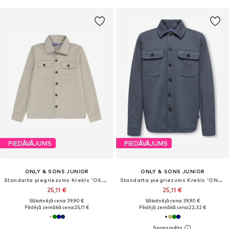
PIEDĀVĀJUMS
PIEDĀVĀJUMS
ONLY & SONS JUNIOR
ONLY & SONS JUNIOR
Standarta piegriezums Krekls 'OSJNEW KODYL'
Standarta piegriezums Krekls 'ONSNew Kodyl'
25,11 €
25,11 €
Sākotnējā cena: 39,90 €
Sākotnējā cena: 39,90 €
Pēdējā zemākā cena:
25,11 €
Pēdējā zemākā cena:
22,32 €