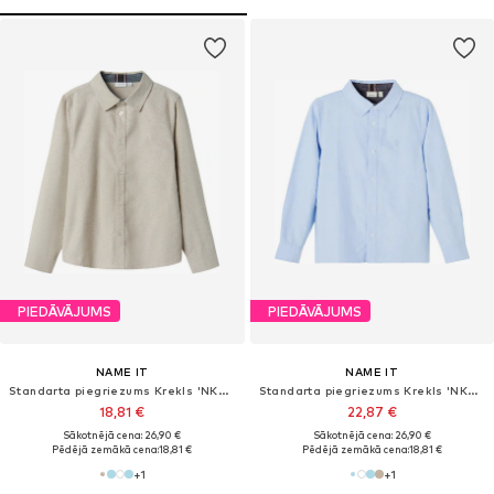
PIEDĀVĀJUMS
PIEDĀVĀJUMS
NAME IT
NAME IT
Standarta piegriezums Krekls 'NKMNewsa'
Standarta piegriezums Krekls 'NKMNewsa'
18,81 €
22,87 €
Sākotnējā cena: 26,90 €
Sākotnējā cena: 26,90 €
Pēdējā zemākā cena:
18,81 €
Pēdējā zemākā cena:
18,81 €
+
1
+
1