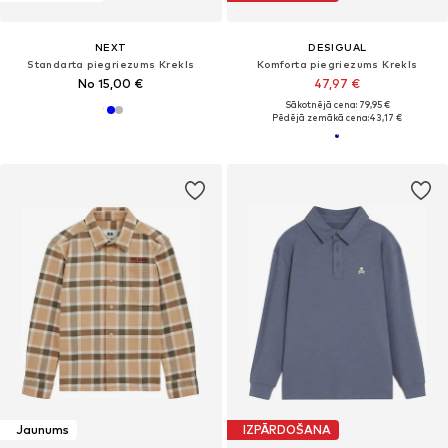
NEXT
DESIGUAL
Standarta piegriezums Krekls
Komforta piegriezums Krekls
No 15,00 €
47,97 €
Sākotnējā cena: 79,95 €
Pēdējā zemākā cena:
43,17 €
Jaunums
IZPĀRDOŠANA