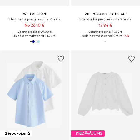
WE FASHION
ABERCROMBIE & FITCH
Standarta piegriezums Krekls
Standarta piegriezums Krekls
No 26,10 €
17,94 €
Sākotnējā cena: 29,00 €
Sākotnējā cena: 49,90 €
Pēdējā zemākā cena:
23,20 €
Pēdējā zemākā cena:
20,93 €
-14%
2 iepakojumā
PIEDĀVĀJUMS