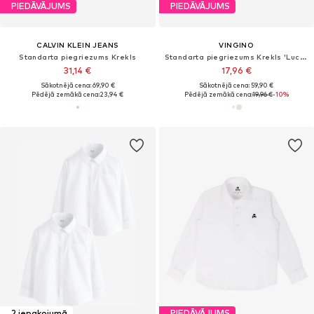
PIEDĀVĀJUMS
PIEDĀVĀJUMS
CALVIN KLEIN JEANS
VINGINO
Standarta piegriezums Krekls
Standarta piegriezums Krekls 'Lucio'
31,14 €
17,96 €
Sākotnējā cena: 69,90 €
Sākotnējā cena: 59,90 €
Pēdējā zemākā cena:
23,94 €
Pēdējā zemākā cena:
19,96 €
-10%
2 iepakojumā
PIEDĀVĀJUMS