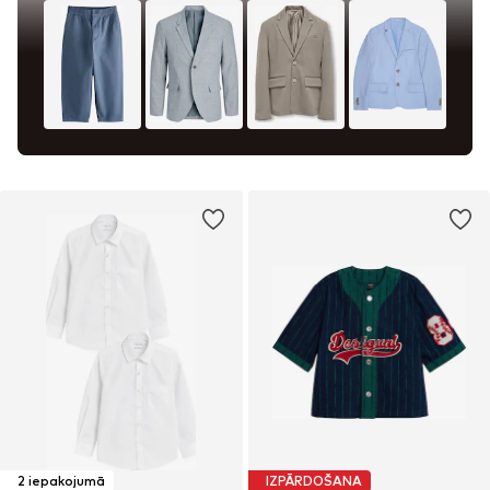
2 iepakojumā
IZPĀRDOŠANA