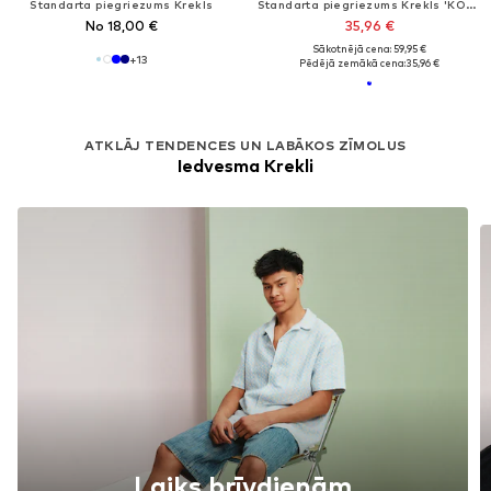
Standarta piegriezums Krekls
Standarta piegriezums Krekls 'KOGPaula'
No 18,00 €
35,96 €
Sākotnējā cena: 59,95 €
+
13
Pēdējā zemākā cena:
35,96 €
ATKLĀJ TENDENCES UN LABĀKOS ZĪMOLUS
Iedvesma Krekli
Laiks brīvdienām