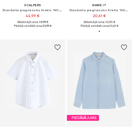
SCALPERS
NAME IT
Standarta piegriezums Krekls 'NOS SIENA'
Standarta piegriezums Krekls 'NKMFEDENIS'
44,99 €
20,61 €
Sākotnējā cena: 49,99 €
Sākotnējā cena: 32,90 €
Pēdējā zemākā cena:
35,99 €
Pēdējā zemākā cena:
20,61 €
PIEDĀVĀJUMS