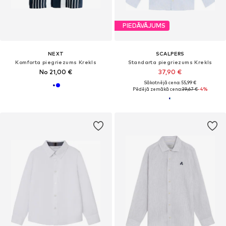
PIEDĀVĀJUMS
NEXT
SCALPERS
Komforta piegriezums Krekls
Standarta piegriezums Krekls
No 21,00 €
37,90 €
Sākotnējā cena: 55,99 €
Pēdējā zemākā cena:
39,67 €
-4%