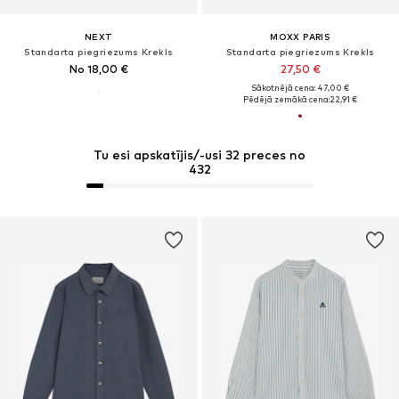
NEXT
MOXX PARIS
Standarta piegriezums Krekls
Standarta piegriezums Krekls
No 18,00 €
27,50 €
Sākotnējā cena: 47,00 €
Pēdējā zemākā cena:
22,91 €
Tu esi apskatījis/-usi 32 preces no
432