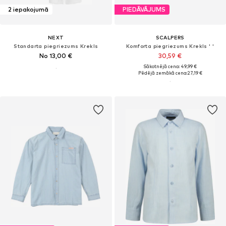
2 iepakojumā
PIEDĀVĀJUMS
NEXT
SCALPERS
Standarta piegriezums Krekls
Komforta piegriezums Krekls ' '
No 13,00 €
30,59 €
Sākotnējā cena: 49,99 €
Pēdējā zemākā cena:
27,19 €