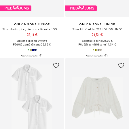
PIEDĀVĀJUMS
PIEDĀVĀJUMS
ONLY & SONS JUNIOR
ONLY & SONS JUNIOR
Standarta piegriezums Krekls 'OSJNEW KODYL'
Slim fit Krekls 'OSJGUDMUND'
25,11 €
21,51 €
Sākotnējā cena: 39,90 €
Sākotnējā cena: 26,90 €
Pēdējā zemākā cena:
22,32 €
Pēdējā zemākā cena:
14,34 €