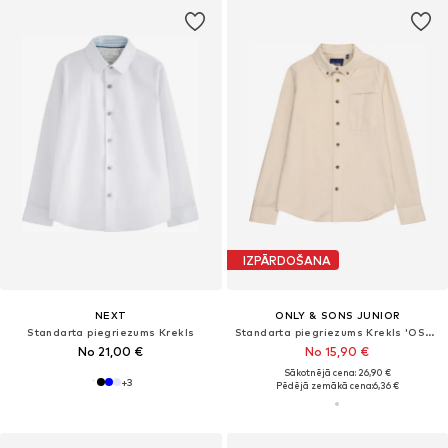
IZPĀRDOŠANA
NEXT
ONLY & SONS JUNIOR
Standarta piegriezums Krekls
Standarta piegriezums Krekls 'OSJGUDMUND'
No 21,00 €
No 15,90 €
Sākotnējā cena: 26,90 €
+
3
Pēdējā zemākā cena:
6,36 €