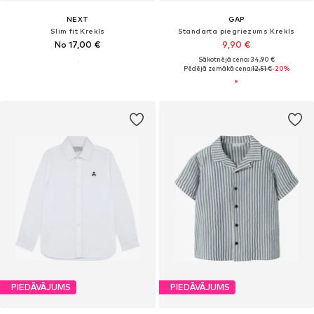
NEXT
GAP
Slim fit Krekls
Standarta piegriezums Krekls
No 17,00 €
9,90 €
Sākotnējā cena: 34,90 €
Pēdējā zemākā cena:
12,51 €
-20%
PIEDĀVĀJUMS
PIEDĀVĀJUMS