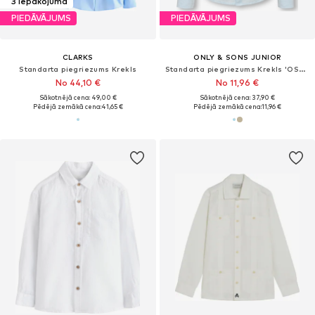
3 iepakojumā
PIEDĀVĀJUMS
PIEDĀVĀJUMS
CLARKS
ONLY & SONS JUNIOR
Standarta piegriezums Krekls
Standarta piegriezums Krekls 'OSJCAIDEN'
No 44,10 €
No 11,96 €
Sākotnējā cena: 49,00 €
Sākotnējā cena: 37,90 €
Pēdējā zemākā cena:
41,65 €
Pēdējā zemākā cena:
11,96 €