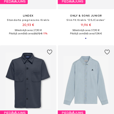
PIEDĀVĀJUMS
PIEDĀVĀJUMS
LINDEX
ONLY & SONS JUNIOR
Standarta piegriezums Krekls
Slim fit Krekls 'OSJCaiden'
20,93 €
11,96 €
Sākotnējā cena: 27,90 €
Sākotnējā cena: 37,90 €
Pēdējā zemākā cena:
23,72 €
-11%
Pēdējā zemākā cena:
11,96 €
PIEDĀVĀJUMS
PIEDĀVĀJUMS