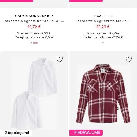
ONLY & SONS JUNIOR
SCALPERS
Standarta piegriezums Krekls 'OSJNew Kodyl'
Standarta piegriezums Krekls ' '
23,72 €
33,29 €
Sākotnējā cena: 34,90 €
Sākotnējā cena: 49,99 €
Pēdējā zemākā cena:
21,51 €
Pēdējā zemākā cena:
29,59 €
2 iepakojumā
PIEDĀVĀJUMS