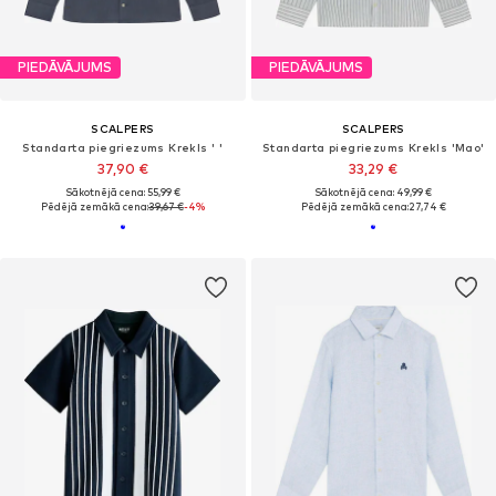
PIEDĀVĀJUMS
PIEDĀVĀJUMS
SCALPERS
SCALPERS
Standarta piegriezums Krekls ' '
Standarta piegriezums Krekls 'Mao'
37,90 €
33,29 €
Sākotnējā cena: 55,99 €
Sākotnējā cena: 49,99 €
Pēdējā zemākā cena:
39,67 €
-4%
Pēdējā zemākā cena:
27,74 €