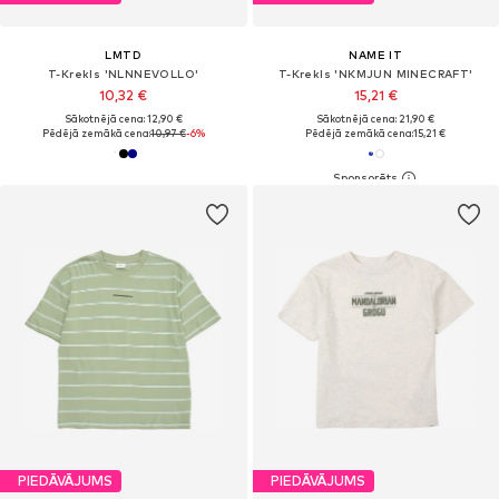
LMTD
NAME IT
T-Krekls 'NLNNEVOLLO'
T-Krekls 'NKMJUN MINECRAFT'
10,32 €
15,21 €
Sākotnējā cena: 12,90 €
Sākotnējā cena: 21,90 €
Pēdējā zemākā cena:
10,97 €
-6%
Pēdējā zemākā cena:
15,21 €
PIEDĀVĀJUMS
PIEDĀVĀJUMS