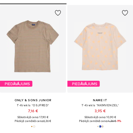
PIEDĀVĀJUMS
PIEDĀVĀJUMS
ONLY & SONS JUNIOR
NAME IT
T-Krekls 'OSJFRED'
T-Krekls 'NKMVENZEL'
7,16 €
3,95 €
Sākotnējā cena: 17,90 €
Sākotnējā cena: 10,90 €
Pēdējā zemākā cena:
6,36 €
Pēdējā zemākā cena:
4,36 €
-9%