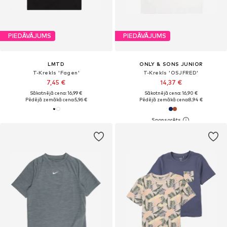
PIEDĀVĀJUMS
PIEDĀVĀJUMS
LMTD
ONLY & SONS JUNIOR
T-Krekls 'Fagen'
T-Krekls 'OSJFRED'
7,45 €
14,37 €
Sākotnējā cena: 16,99 €
Sākotnējā cena: 16,90 €
Pēdējā zemākā cena:
5,96 €
Pēdējā zemākā cena:
8,94 €