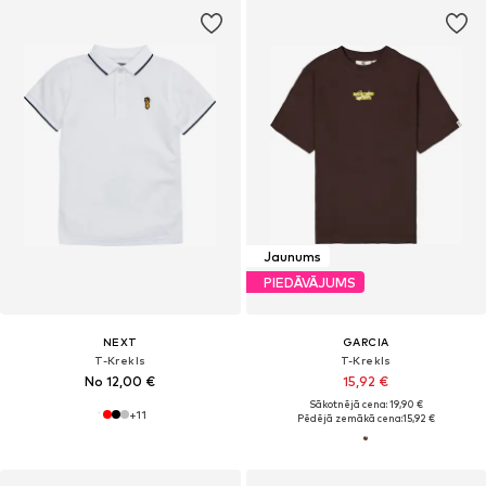
Jaunums
PIEDĀVĀJUMS
NEXT
GARCIA
T-Krekls
T-Krekls
No 12,00 €
15,92 €
Sākotnējā cena: 19,90 €
+
11
Pēdējā zemākā cena:
15,92 €