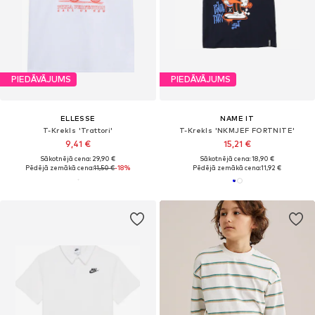
PIEDĀVĀJUMS
PIEDĀVĀJUMS
ELLESSE
NAME IT
T-Krekls 'Trattori'
T-Krekls 'NKMJEF FORTNITE'
9,41 €
15,21 €
Sākotnējā cena: 29,90 €
Sākotnējā cena: 18,90 €
Pēdējā zemākā cena:
11,50 €
-18%
Pēdējā zemākā cena:
11,92 €