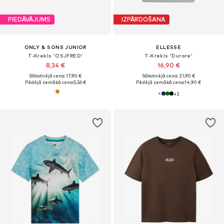
PIEDĀVĀJUMS
IZPĀRDOŠANA
ONLY & SONS JUNIOR
ELLESSE
T-Krekls 'OSJFRED'
T-Krekls 'Durare'
8,34 €
16,90 €
Sākotnējā cena: 17,90 €
Sākotnējā cena: 21,90 €
Pēdējā zemākā cena:
5,56 €
Pēdējā zemākā cena:
14,90 €
+
2