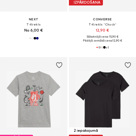
IZPĀRDOŠANA
NEXT
CONVERSE
T-Krekls
T-Krekls 'Chuck'
No 6,00 €
12,90 €
Sākotnējā cena: 15,90 €
Pēdējā zemākā cena:
12,90 €
+
1
2 iepakojumā