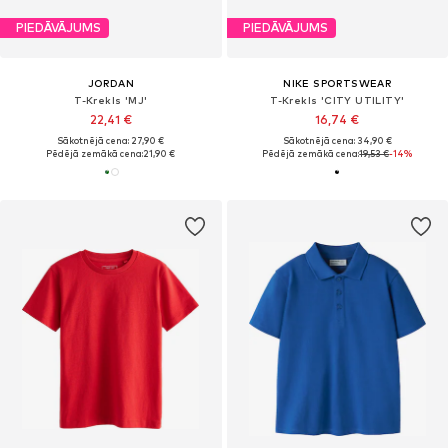
PIEDĀVĀJUMS
PIEDĀVĀJUMS
JORDAN
NIKE SPORTSWEAR
T-Krekls 'MJ'
T-Krekls 'CITY UTILITY'
22,41 €
16,74 €
Sākotnējā cena: 27,90 €
Sākotnējā cena: 34,90 €
Pēdējā zemākā cena:
21,90 €
Pēdējā zemākā cena:
19,53 €
-14%