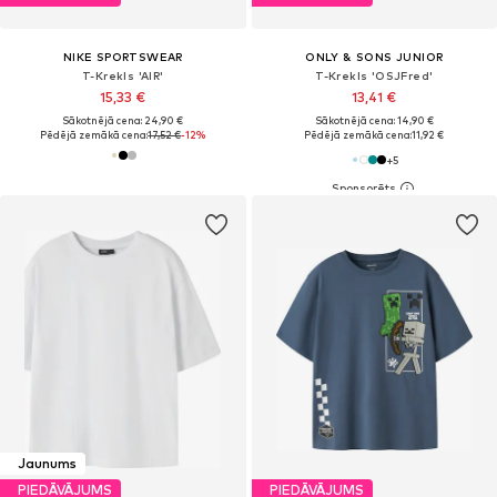
NIKE SPORTSWEAR
ONLY & SONS JUNIOR
T-Krekls 'AIR'
T-Krekls 'OSJFred'
15,33 €
13,41 €
Sākotnējā cena: 24,90 €
Sākotnējā cena: 14,90 €
Pēdējā zemākā cena:
17,52 €
-12%
Pēdējā zemākā cena:
11,92 €
+
5
Jaunums
PIEDĀVĀJUMS
PIEDĀVĀJUMS