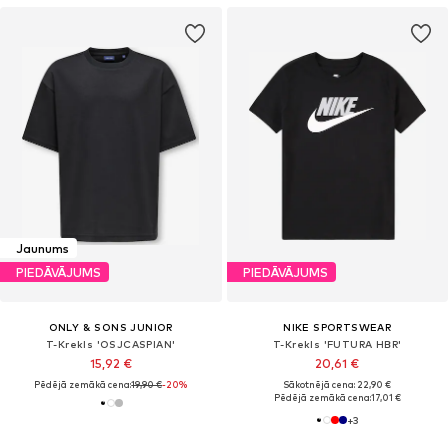
Jaunums
PIEDĀVĀJUMS
PIEDĀVĀJUMS
ONLY & SONS JUNIOR
NIKE SPORTSWEAR
T-Krekls 'OSJCASPIAN'
T-Krekls 'FUTURA HBR'
15,92 €
20,61 €
Pēdējā zemākā cena:
19,90 €
-20%
Sākotnējā cena: 22,90 €
Pēdējā zemākā cena:
17,01 €
+
3