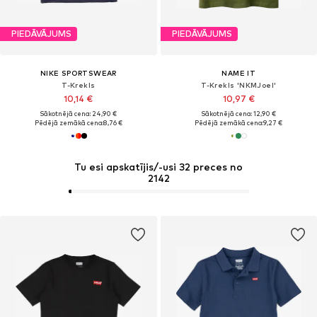
PIEDĀVĀJUMS
PIEDĀVĀJUMS
NIKE SPORTSWEAR
NAME IT
T-Krekls
T-Krekls 'NKMJoel'
10,14 €
10,97 €
Sākotnējā cena: 24,90 €
Sākotnējā cena: 12,90 €
Pēdējā zemākā cena:
8,76 €
Pēdējā zemākā cena:
9,27 €
Tu esi apskatījis/-usi 32 preces no
2142