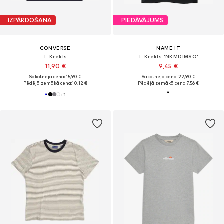
IZPĀRDOŠANA
PIEDĀVĀJUMS
CONVERSE
NAME IT
T-Krekls
T-Krekls 'NKMDIMSO'
11,90 €
9,45 €
Sākotnējā cena: 15,90 €
Sākotnējā cena: 22,90 €
Pēdējā zemākā cena:
10,12 €
Pēdējā zemākā cena:
7,56 €
+
1