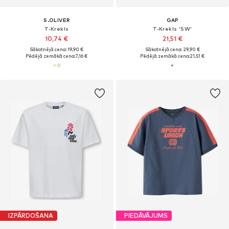
S.OLIVER
GAP
T-Krekls
T-Krekls 'SW'
10,74 €
21,51 €
Sākotnējā cena: 19,90 €
Sākotnējā cena: 29,90 €
Pēdējā zemākā cena:
7,16 €
Pēdējā zemākā cena:
21,51 €
IZPĀRDOŠANA
PIEDĀVĀJUMS