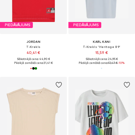
PIEDĀVĀJUMS
PIEDĀVĀJUMS
JORDAN
KARL KANI
T-Krekls
T-Krekls 'Heritage 89'
40,41 €
15,59 €
Sākotnējā cena: 44,90 €
Sākotnējā cena: 24,95 €
Pēdējā zemākā cena:
31,41 €
Pēdējā zemākā cena:
17,47 €
-10%