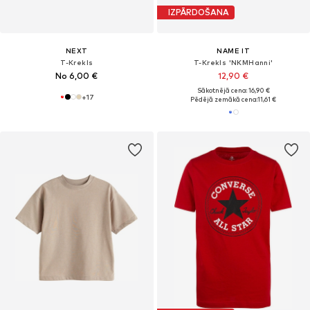
IZPĀRDOŠANA
NEXT
NAME IT
T-Krekls
T-Krekls 'NKMHanni'
No 6,00 €
12,90 €
Sākotnējā cena: 16,90 €
+
17
Pēdējā zemākā cena:
11,61 €