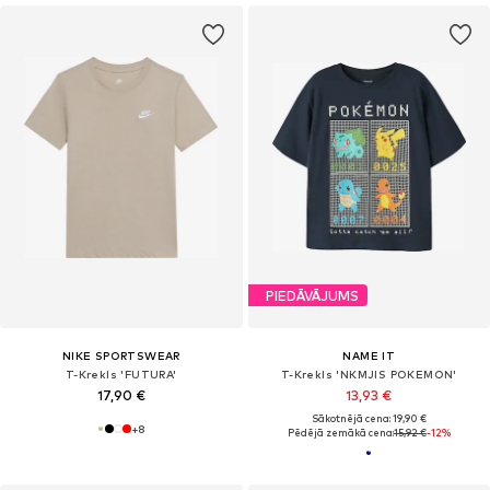
PIEDĀVĀJUMS
NIKE SPORTSWEAR
NAME IT
T-Krekls 'FUTURA'
T-Krekls 'NKMJIS POKEMON'
17,90 €
13,93 €
Sākotnējā cena: 19,90 €
+
8
Pēdējā zemākā cena:
15,92 €
-12%