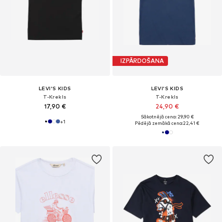
IZPĀRDOŠANA
LEVI'S KIDS
LEVI'S KIDS
T-Krekls
T-Krekls
17,90 €
24,90 €
Sākotnējā cena: 29,90 €
+
1
Pēdējā zemākā cena:
22,41 €