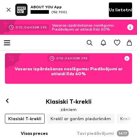
ABOUT YOU App
Uz lietotni
(152 700)
Vasaras izpārdošanas noslēgums:
01
D.
04
H
35
M
27
S
Piedāvājumi ar atlaidi līdz 60%
01
D.
04
H
35
M
27
S
Vasaras izpārdošanas noslēgums: Piedāvājumi ar
atlaidi līdz 60%
Klasiski T-krekli
zēniem
Klasiski T-krekli
Krekli ar garām piedurknēm
Krekli
Visas preces
Tavi piedāvājumi
1417