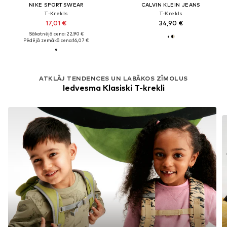
NIKE SPORTSWEAR
CALVIN KLEIN JEANS
T-Krekls
T-Krekls
17,01 €
34,90 €
Sākotnējā cena: 22,90 €
Pēdējā zemākā cena:
16,07 €
ATKLĀJ TENDENCES UN LABĀKOS ZĪMOLUS
Iedvesma Klasiski T-krekli