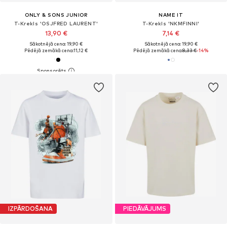
ONLY & SONS JUNIOR
NAME IT
T-Krekls 'OSJFRED LAURENT'
T-Krekls 'NKMFINNI'
13,90 €
7,14 €
Sākotnējā cena: 19,90 €
Sākotnējā cena: 19,90 €
Pēdējā zemākā cena:
11,12 €
Pēdējā zemākā cena:
8,33 €
-14%
IZPĀRDOŠANA
PIEDĀVĀJUMS