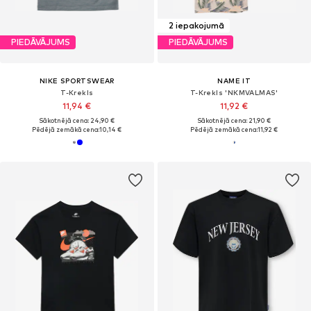
2 iepakojumā
PIEDĀVĀJUMS
PIEDĀVĀJUMS
NIKE SPORTSWEAR
NAME IT
T-Krekls
T-Krekls 'NKMVALMAS'
11,94 €
11,92 €
Sākotnējā cena: 24,90 €
Sākotnējā cena: 21,90 €
Pēdējā zemākā cena:
10,14 €
Pēdējā zemākā cena:
11,92 €