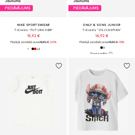
Jaunums
Jaunums
PIEDĀVĀJUMS
PIEDĀVĀJUMS
NIKE SPORTSWEAR
ONLY & SONS JUNIOR
T-Krekls 'FUTURA HBR'
T-Krekls 'OSJCASPIAN'
15,92 €
16,92 €
Pēdējā zemākā cena:
19,90 €
-20%
Pēdējā zemākā cena:
19,90 €
-15%
+
3