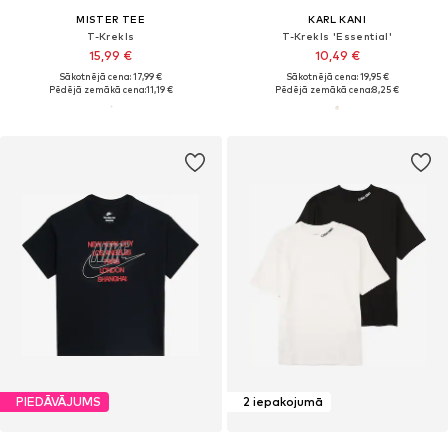
MISTER TEE
KARL KANI
T-Krekls
T-Krekls 'Essential'
15,99 €
10,49 €
Sākotnējā cena: 17,99 €
Sākotnējā cena: 19,95 €
Pēdējā zemākā cena:
11,19 €
Pēdējā zemākā cena:
8,25 €
PIEDĀVĀJUMS
2 iepakojumā