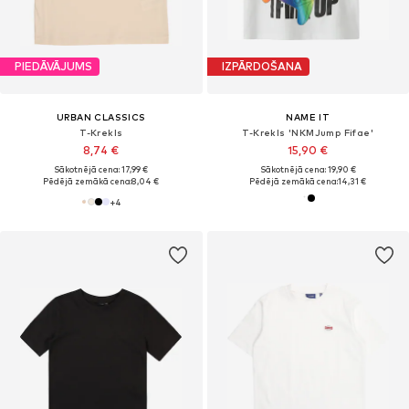
PIEDĀVĀJUMS
IZPĀRDOŠANA
URBAN CLASSICS
NAME IT
T-Krekls
T-Krekls 'NKMJump Fifae'
8,74 €
15,90 €
Sākotnējā cena: 17,99 €
Sākotnējā cena: 19,90 €
Pēdējā zemākā cena:
8,04 €
Pēdējā zemākā cena:
14,31 €
+
4