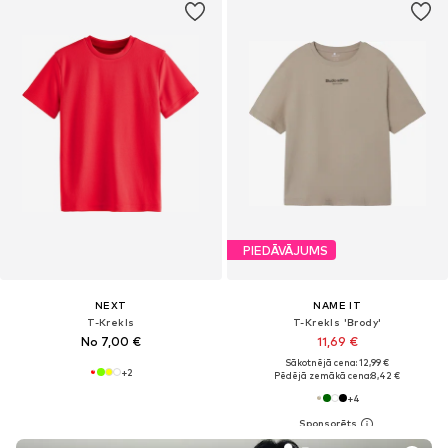
PIEDĀVĀJUMS
NEXT
NAME IT
T-Krekls
T-Krekls 'Brody'
No 7,00 €
11,69 €
Sākotnējā cena: 12,99 €
+
2
Pēdējā zemākā cena:
8,42 €
+
4