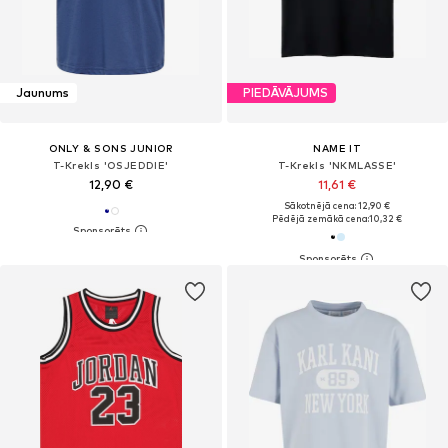
Jaunums
PIEDĀVĀJUMS
ONLY & SONS JUNIOR
NAME IT
T-Krekls 'OSJEDDIE'
T-Krekls 'NKMLASSE'
12,90 €
11,61 €
Sākotnējā cena: 12,90 €
Pēdējā zemākā cena:
10,32 €