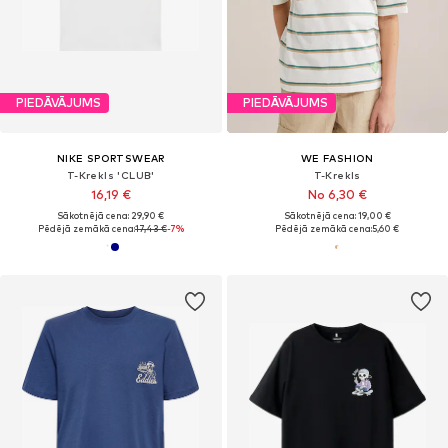
PIEDĀVĀJUMS
PIEDĀVĀJUMS
NIKE SPORTSWEAR
WE FASHION
T-Krekls 'CLUB'
T-Krekls
16,19 €
No 6,30 €
Sākotnējā cena: 29,90 €
Sākotnējā cena: 19,00 €
Pēdējā zemākā cena:
17,43 €
-7%
Pēdējā zemākā cena:
5,60 €