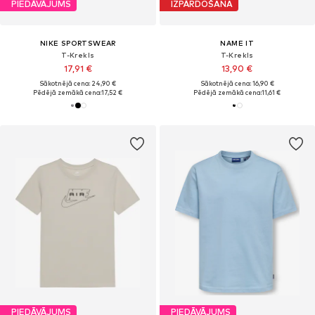
PIEDĀVĀJUMS
IZPĀRDOŠANA
NIKE SPORTSWEAR
NAME IT
T-Krekls
T-Krekls
17,91 €
13,90 €
Sākotnējā cena: 24,90 €
Sākotnējā cena: 16,90 €
Pēdējā zemākā cena:
17,52 €
Pēdējā zemākā cena:
11,61 €
PIEDĀVĀJUMS
PIEDĀVĀJUMS