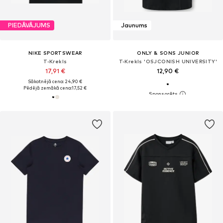
PIEDĀVĀJUMS
Jaunums
NIKE SPORTSWEAR
ONLY & SONS JUNIOR
T-Krekls
T-Krekls 'OSJCONISH UNIVERSITY'
17,91 €
12,90 €
Sākotnējā cena: 24,90 €
Pēdējā zemākā cena:
17,52 €