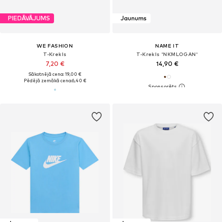
PIEDĀVĀJUMS
Jaunums
WE FASHION
NAME IT
T-Krekls
T-Krekls 'NKMLOGAN'
7,20 €
14,90 €
Sākotnējā cena: 19,00 €
Pēdējā zemākā cena:
6,40 €