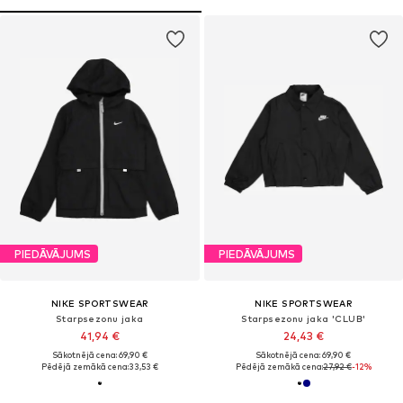
PIEDĀVĀJUMS
PIEDĀVĀJUMS
NIKE SPORTSWEAR
NIKE SPORTSWEAR
Starpsezonu jaka
Starpsezonu jaka 'CLUB'
41,94 €
24,43 €
Sākotnējā cena: 69,90 €
Sākotnējā cena: 69,90 €
Pēdējā zemākā cena:
33,53 €
Pēdējā zemākā cena:
27,92 €
-12%