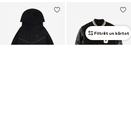
Filtrēt un kārtot
PIEDĀVĀJUMS
PIEDĀVĀJUMS
NIKE SPORTSWEAR
CONVERSE
Starpsezonu jaka
Starpsezonu jaka
53,91 €
53,91 €
Sākotnējā cena: 79,90 €
Sākotnējā cena: 79,90 €
Pēdējā zemākā cena:
41,93 €
Pēdējā zemākā cena:
29,95 €