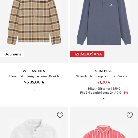
Jaunums
IZPĀRDOŠANA
WE FASHION
SCALPERS
Standarta piegriezums Krekls
Standarta piegriezums Krekls ' '
No 35,00 €
21,20 €
Sākotnējā cena: 45,99 €
Pēdējā zemākā cena:
24,47 €
-13%