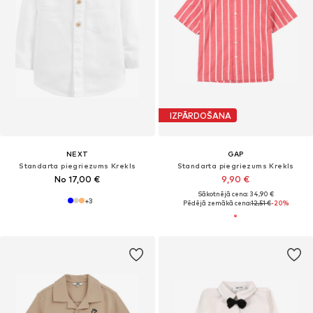
IZPĀRDOŠANA
NEXT
GAP
Standarta piegriezums Krekls
Standarta piegriezums Krekls
No 17,00 €
9,90 €
Sākotnējā cena: 34,90 €
+
3
Pēdējā zemākā cena:
12,51 €
-20%