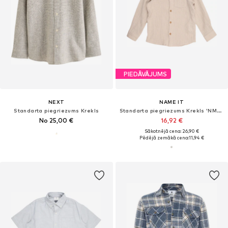
PIEDĀVĀJUMS
NEXT
NAME IT
Standarta piegriezums Krekls
Standarta piegriezums Krekls 'NMMJOHN'
No 25,00 €
16,92 €
Sākotnējā cena: 26,90 €
Pēdējā zemākā cena:
11,94 €