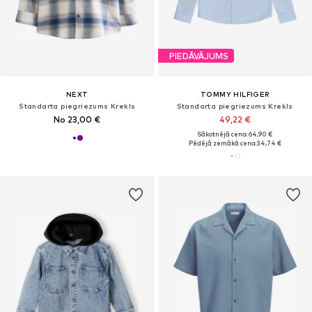
PIEDĀVĀJUMS
NEXT
TOMMY HILFIGER
Standarta piegriezums Krekls
Standarta piegriezums Krekls
No 23,00 €
49,22 €
Sākotnējā cena: 64,90 €
Pēdējā zemākā cena:
34,74 €