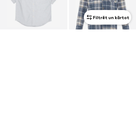
Filtrēt un kārtot
PIEDĀVĀJUMS
PIEDĀVĀJUMS
GAP
MOXX PARIS
Standarta piegriezums Krekls
Standarta piegriezums Krekls
9,45 €
27,50 €
Sākotnējā cena: 27,90 €
Sākotnējā cena: 47,00 €
Pēdējā zemākā cena:
7,56 €
Pēdējā zemākā cena:
22,91 €