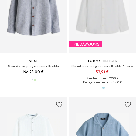
PIEDĀVĀJUMS
NEXT
TOMMY HILFIGER
Standarta piegriezums Krekls
Standarta piegriezums Krekls 'Essential Regular Fit'
No 23,00 €
53,91 €
Sākotnējā cena: 69,90 €
Pēdējā zemākā cena:
35,91 €