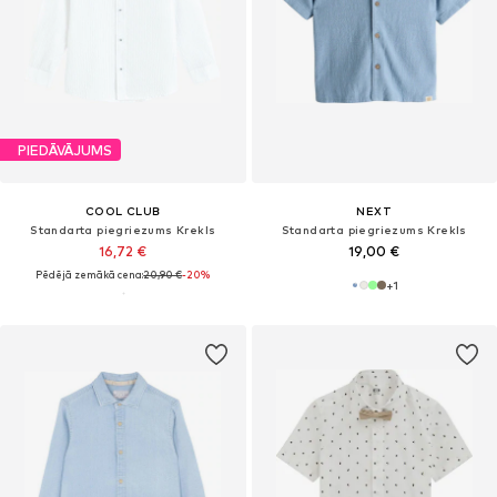
PIEDĀVĀJUMS
COOL CLUB
NEXT
Standarta piegriezums Krekls
Standarta piegriezums Krekls
16,72 €
19,00 €
Pēdējā zemākā cena:
20,90 €
-20%
+
1