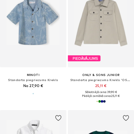
PIEDĀVĀJUMS
MINOTI
ONLY & SONS JUNIOR
Standarta piegriezums Krekls
Standarta piegriezums Krekls 'OSJNEW KODYL'
No 27,90 €
25,11 €
Sākotnējā cena: 39,90 €
Pēdējā zemākā cena:
25,11 €