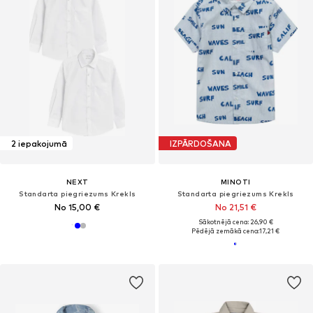
2 iepakojumā
IZPĀRDOŠANA
NEXT
MINOTI
Standarta piegriezums Krekls
Standarta piegriezums Krekls
No 15,00 €
No 21,51 €
Sākotnējā cena: 26,90 €
Pēdējā zemākā cena:
17,21 €