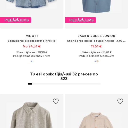
PIEDĀVĀJUMS
PIEDĀVĀJUMS
MINOTI
JACK & JONES JUNIOR
Standarta piegriezums Krekls
Standarta piegriezums Krekls 'JJGLOBAL'
No 24,51 €
11,61 €
Sākotnējā cena: 38,90 €
Sākotnējā cena: 15,90 €
Pēdējā zemākā cena:
21,78 €
Pēdējā zemākā cena:
9,52 €
Tu esi apskatījis/-usi 32 preces no
523