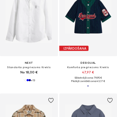
IZPĀRDOŠANA
NEXT
DESIGUAL
Standarta piegriezums Krekls
Komforta piegriezums Krekls
No 18,00 €
47,97 €
Sākotnējā cena: 79,95 €
+
13
Pēdējā zemākā cena:
43,17 €