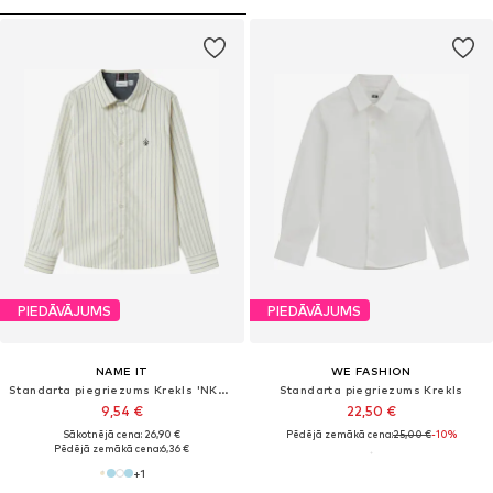
PIEDĀVĀJUMS
PIEDĀVĀJUMS
NAME IT
WE FASHION
Standarta piegriezums Krekls 'NKMNewsa'
Standarta piegriezums Krekls
9,54 €
22,50 €
Sākotnējā cena: 26,90 €
Pēdējā zemākā cena:
25,00 €
-10%
Pēdējā zemākā cena:
6,36 €
+
1