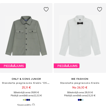
PIEDĀVĀJUMS
PIEDĀVĀJUMS
ONLY & SONS JUNIOR
WE FASHION
Standarta piegriezums Krekls 'OSJNEW KODYL'
Standarta piegriezums Krekls
25,11 €
No 26,10 €
Sākotnējā cena: 39,90 €
Sākotnējā cena: 29,00 €
Pēdējā zemākā cena:
22,32 €
Pēdējā zemākā cena:
23,20 €