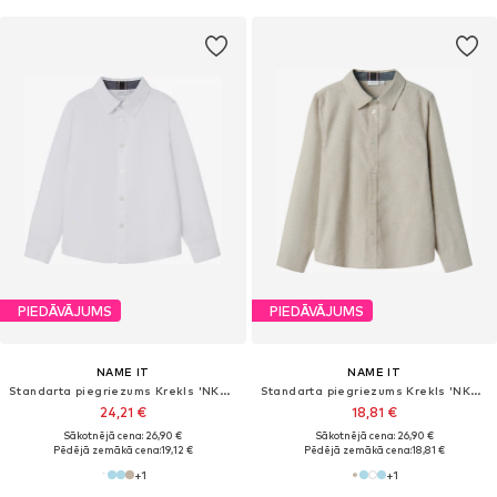
PIEDĀVĀJUMS
PIEDĀVĀJUMS
NAME IT
NAME IT
Standarta piegriezums Krekls 'NKMNewsa'
Standarta piegriezums Krekls 'NKMNewsa'
24,21 €
18,81 €
Sākotnējā cena: 26,90 €
Sākotnējā cena: 26,90 €
Pēdējā zemākā cena:
19,12 €
Pēdējā zemākā cena:
18,81 €
+
1
+
1