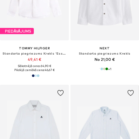
PIEDĀVĀJUMS
TOMMY HILFIGER
NEXT
Standarta piegriezums Krekls 'Essential Regular Fit Button-down'
Standarta piegriezums Krekls
49,41 €
No 21,00 €
Sākotnējā cena: 64,90 €
+
1
Pēdējā zemākā cena:
46,67 €