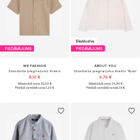
Ekskluzīvs
PIEDĀVĀJUMS
PIEDĀVĀJUMS
WE FASHION
ABOUT YOU
Standarta piegriezums Krekls
Standarta piegriezums Krekls 'Ryan'
8,10 €
6,76 €
Sākotnējā cena: 25,00 €
Sākotnējā cena: 24,90 €
Pēdējā zemākā cena:
7,20 €
Pēdējā zemākā cena:
6,76 €