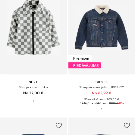
Premium
PIEDĀVĀJUMS
NEXT
DIESEL
Starpsezonu jaka
Starpsezonu jaka 'JRESKY'
No 32,00 €
No 63,92 €
Sākotnējā cena: 209,00 €
Pēdējā zemākā cena:
69,93 €
-8%