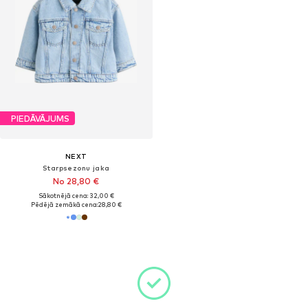
PIEDĀVĀJUMS
NEXT
Starpsezonu jaka
No 28,80 €
Sākotnējā cena: 32,00 €
Pēdējā zemākā cena:
28,80 €