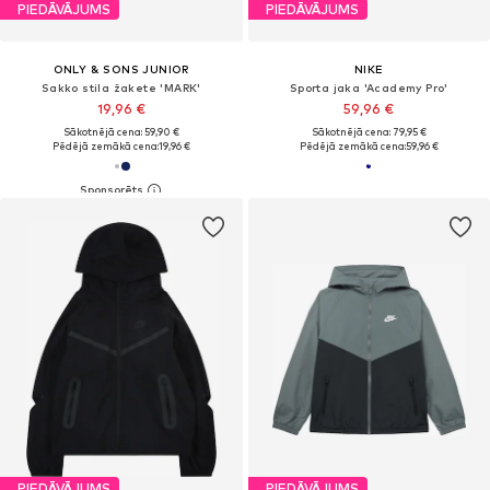
PIEDĀVĀJUMS
PIEDĀVĀJUMS
ONLY & SONS JUNIOR
NIKE
Sakko stila žakete 'MARK'
Sporta jaka 'Academy Pro'
19,96 €
59,96 €
Sākotnējā cena: 59,90 €
Sākotnējā cena: 79,95 €
Pēdējā zemākā cena:
19,96 €
Pēdējā zemākā cena:
59,96 €
PIEDĀVĀJUMS
PIEDĀVĀJUMS