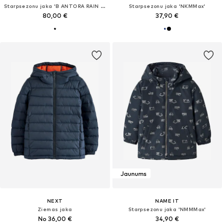
Starpsezonu jaka 'B ANTORA RAIN JACKET'
Starpsezonu jaka 'NKMMax'
80,00 €
37,90 €
Jaunums
NEXT
NAME IT
Ziemas jaka
Starpsezonu jaka 'NMMMax'
No 36,00 €
34,90 €