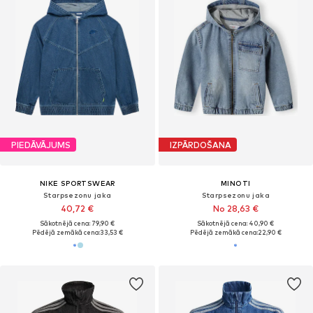
PIEDĀVĀJUMS
IZPĀRDOŠANA
NIKE SPORTSWEAR
MINOTI
Starpsezonu jaka
Starpsezonu jaka
40,72 €
No 28,63 €
Sākotnējā cena: 79,90 €
Sākotnējā cena: 40,90 €
Pēdējā zemākā cena:
33,53 €
Pēdējā zemākā cena:
22,90 €