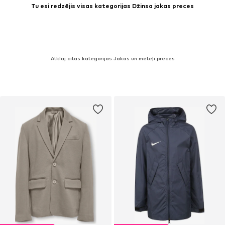
Tu esi redzējis visas kategorijas Džinsa jakas preces
Atklāj citas kategorijas Jakas un mēteļi preces