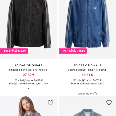
PIEDĀVĀJUMS
PIEDĀVĀJUMS
ADIDAS ORIGINALS
ADIDAS ORIGINALS
Starpsezonu jaka 'Firebird'
Starpsezonu jaka 'Firebird'
27,45 €
49,41 €
Sākotnējā cena: 74,90 €
Sākotnējā cena: 74,90 €
Pēdējā zemākā cena:
32,94 €
-16%
Pēdējā zemākā cena:
43,92 €