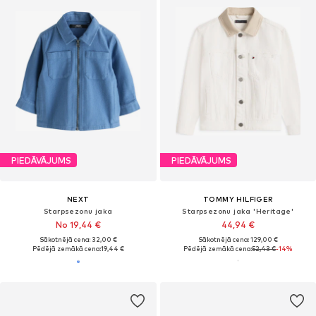
PIEDĀVĀJUMS
PIEDĀVĀJUMS
NEXT
TOMMY HILFIGER
Starpsezonu jaka
Starpsezonu jaka 'Heritage'
No 19,44 €
44,94 €
Sākotnējā cena: 32,00 €
Sākotnējā cena: 129,00 €
Pēdējā zemākā cena:
19,44 €
Pēdējā zemākā cena:
52,43 €
-14%