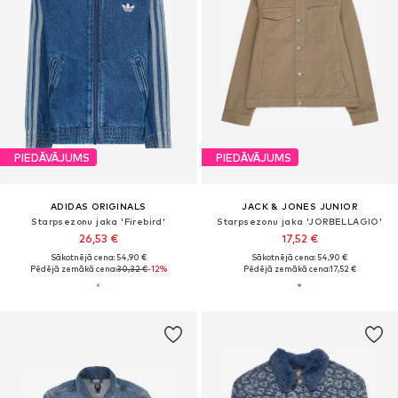
PIEDĀVĀJUMS
PIEDĀVĀJUMS
ADIDAS ORIGINALS
JACK & JONES JUNIOR
Starpsezonu jaka 'Firebird'
Starpsezonu jaka 'JORBELLAGIO'
26,53 €
17,52 €
Sākotnējā cena: 54,90 €
Sākotnējā cena: 54,90 €
Pēdējā zemākā cena:
30,32 €
-12%
Pēdējā zemākā cena:
17,52 €