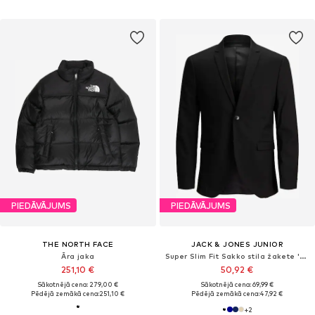
PIEDĀVĀJUMS
PIEDĀVĀJUMS
THE NORTH FACE
JACK & JONES JUNIOR
Āra jaka
Super Slim Fit Sakko stila žakete 'JNRSolar'
251,10 €
50,92 €
Sākotnējā cena: 279,00 €
Sākotnējā cena: 69,99 €
Pēdējā zemākā cena:
251,10 €
Pēdējā zemākā cena:
47,92 €
+
2