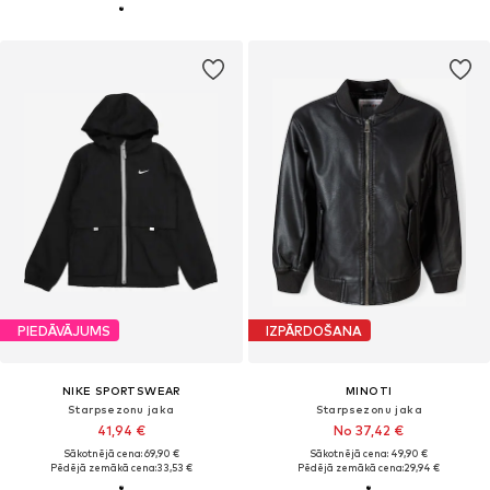
PIEDĀVĀJUMS
IZPĀRDOŠANA
NIKE SPORTSWEAR
MINOTI
Starpsezonu jaka
Starpsezonu jaka
41,94 €
No 37,42 €
Sākotnējā cena: 69,90 €
Sākotnējā cena: 49,90 €
Pēdējā zemākā cena:
33,53 €
Pēdējā zemākā cena:
29,94 €