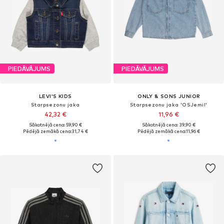
PIEDĀVĀJUMS
PIEDĀVĀJUMS
LEVI'S KIDS
ONLY & SONS JUNIOR
Starpsezonu jaka
Starpsezonu jaka 'OSJemil'
42,32 €
11,96 €
Sākotnējā cena: 59,90 €
Sākotnējā cena: 39,90 €
Pēdējā zemākā cena:
31,74 €
Pēdējā zemākā cena:
11,96 €