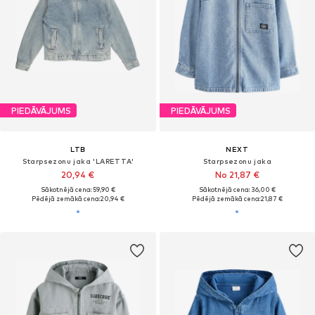
PIEDĀVĀJUMS
PIEDĀVĀJUMS
LTB
NEXT
Starpsezonu jaka 'LARETTA'
Starpsezonu jaka
20,94 €
No 21,87 €
Sākotnējā cena: 59,90 €
Sākotnējā cena: 36,00 €
Pēdējā zemākā cena:
20,94 €
Pēdējā zemākā cena:
21,87 €