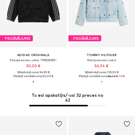
PIEDĀVĀJUMS
PIEDĀVĀJUMS
ADIDAS ORIGINALS
TOMMY HILFIGER
Starpsezonu jaka 'FIREBIRD'
Starpsezonu jaka
30,03 €
56,94 €
Sākotnējā cena: 54,90 €
Sākotnējā cena: 129,00 €
Pēdējā zemākā cena:
30,03 €
Pēdējā zemākā cena:
66,43 €
-14%
Tu esi apskatījis/-usi 32 preces no
42