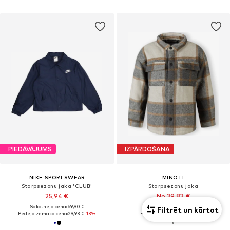
PIEDĀVĀJUMS
IZPĀRDOŠANA
NIKE SPORTSWEAR
MINOTI
Starpsezonu jaka 'CLUB'
Starpsezonu jaka
25,94 €
No 39,83 €
Sākotnējā cena: 69,90 €
Sākotnējā cena: 56,90 €
Filtrēt un kārtot
Pēdējā zemākā cena:
29,93 €
-13%
Pēdējā zemākā cena:
31,86 €