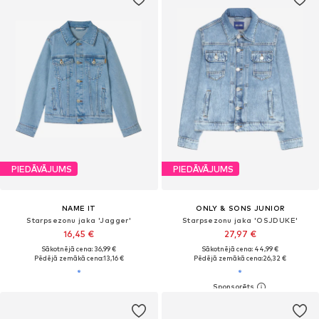
PIEDĀVĀJUMS
PIEDĀVĀJUMS
NAME IT
ONLY & SONS JUNIOR
Starpsezonu jaka 'Jagger'
Starpsezonu jaka 'OSJDUKE'
16,45 €
27,97 €
Sākotnējā cena: 36,99 €
Sākotnējā cena: 44,99 €
Pēdējā zemākā cena:
13,16 €
Pēdējā zemākā cena:
26,32 €