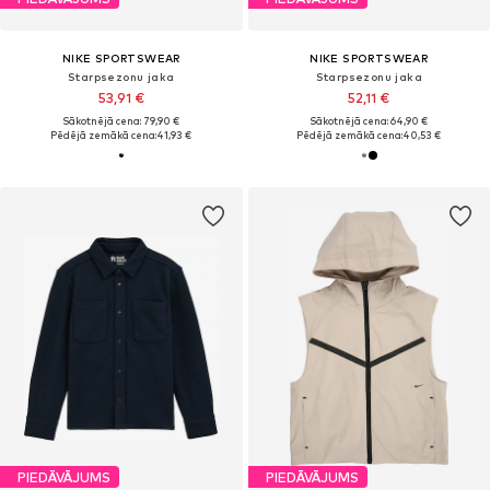
NIKE SPORTSWEAR
NIKE SPORTSWEAR
Starpsezonu jaka
Starpsezonu jaka
53,91 €
52,11 €
Sākotnējā cena: 79,90 €
Sākotnējā cena: 64,90 €
Pēdējā zemākā cena:
41,93 €
Pēdējā zemākā cena:
40,53 €
PIEDĀVĀJUMS
PIEDĀVĀJUMS