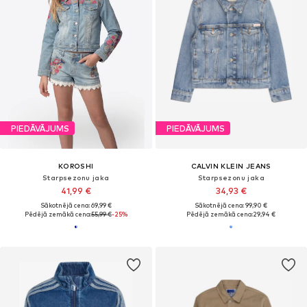
PIEDĀVĀJUMS
PIEDĀVĀJUMS
KOROSHI
CALVIN KLEIN JEANS
Starpsezonu jaka
Starpsezonu jaka
41,99 €
34,93 €
Sākotnējā cena: 69,99 €
Sākotnējā cena: 99,90 €
Pēdējā zemākā cena:
55,99 €
-25%
Pēdējā zemākā cena:
29,94 €