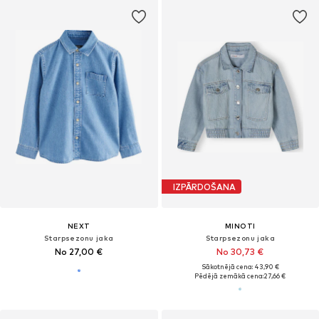
IZPĀRDOŠANA
NEXT
MINOTI
Starpsezonu jaka
Starpsezonu jaka
No 27,00 €
No 30,73 €
Sākotnējā cena: 43,90 €
Pēdējā zemākā cena:
27,66 €