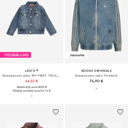
PIEDĀVĀJUMS
Jaunums
LEVI'S ®
ADIDAS ORIGINALS
Starpsezonu jaka 'MY FIRST TRUCKER'
Starpsezonu jaka 'Firebird'
46,32 €
74,90 €
Sākotnējā cena: 69,90 €
Pēdējā zemākā cena:
34,74 €