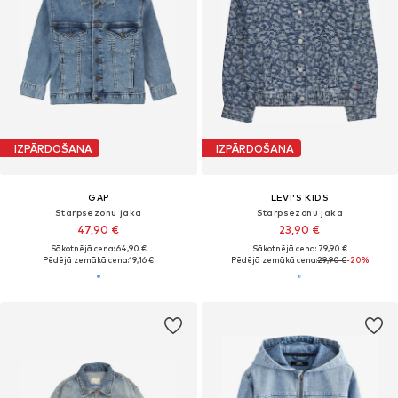
IZPĀRDOŠANA
IZPĀRDOŠANA
GAP
LEVI'S KIDS
Starpsezonu jaka
Starpsezonu jaka
47,90 €
23,90 €
Sākotnējā cena: 64,90 €
Sākotnējā cena: 79,90 €
Pēdējā zemākā cena:
19,16 €
Pēdējā zemākā cena:
29,90 €
-20%