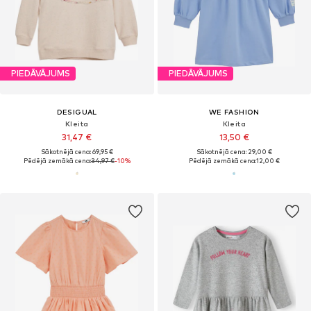
PIEDĀVĀJUMS
PIEDĀVĀJUMS
DESIGUAL
WE FASHION
Kleita
Kleita
31,47 €
13,50 €
Sākotnējā cena: 69,95 €
Sākotnējā cena: 29,00 €
Pēdējā zemākā cena:
34,97 €
-10%
Pēdējā zemākā cena:
12,00 €