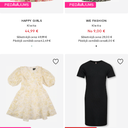
PIEDĀVĀJUMS
PIEDĀVĀJUMS
HAPPY GIRLS
WE FASHION
Kleita
Kleita
44,99 €
No 9,00 €
Sākotnējā cena: 49,99 €
Sākotnējā cena: 29,00 €
Pēdējā zemākā cena:
42,49 €
Pēdējā zemākā cena:
8,00 €