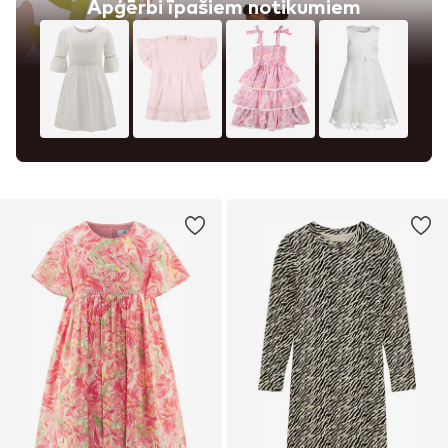
Apģērbi īpašiem notikumiem