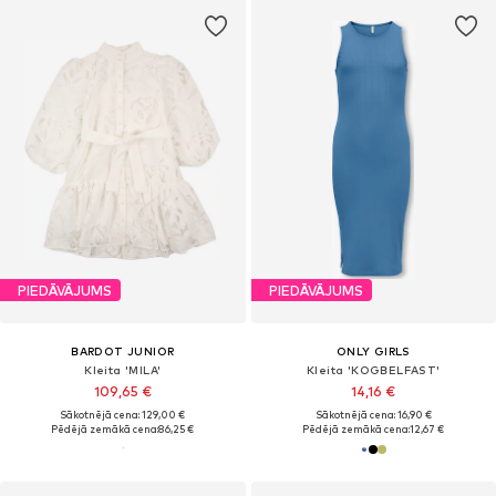
PIEDĀVĀJUMS
PIEDĀVĀJUMS
BARDOT JUNIOR
ONLY GIRLS
Kleita 'MILA'
Kleita 'KOGBELFAST'
109,65 €
14,16 €
Sākotnējā cena: 129,00 €
Sākotnējā cena: 16,90 €
Pēdējā zemākā cena:
86,25 €
Pēdējā zemākā cena:
12,67 €