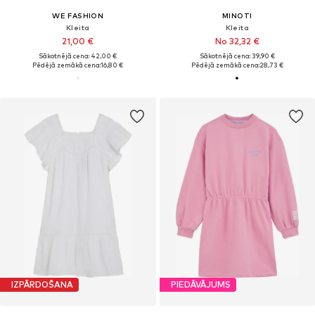
WE FASHION
MINOTI
Kleita
Kleita
21,00 €
No 32,32 €
Sākotnējā cena: 42,00 €
Sākotnējā cena: 39,90 €
Pēdējā zemākā cena:
16,80 €
Pēdējā zemākā cena:
28,73 €
IZPĀRDOŠANA
PIEDĀVĀJUMS