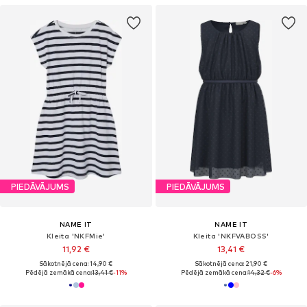
PIEDĀVĀJUMS
PIEDĀVĀJUMS
NAME IT
NAME IT
Kleita 'NKFMie'
Kleita 'NKFVABOSS'
11,92 €
13,41 €
Sākotnējā cena: 14,90 €
Sākotnējā cena: 21,90 €
Pēdējā zemākā cena:
13,41 €
-11%
Pēdējā zemākā cena:
14,32 €
-6%