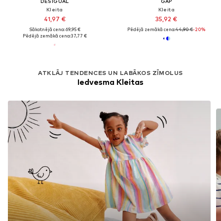
DESIGUAL
GAP
Kleita
Kleita
41,97 €
35,92 €
Sākotnējā cena: 69,95 €
Pēdējā zemākā cena:
44,90 €
-20%
Pēdējā zemākā cena:
37,77 €
ATKLĀJ TENDENCES UN LABĀKOS ZĪMOLUS
Iedvesma Kleitas