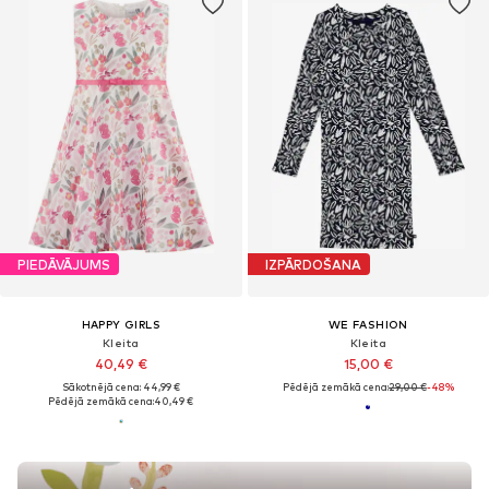
PIEDĀVĀJUMS
IZPĀRDOŠANA
HAPPY GIRLS
WE FASHION
Kleita
Kleita
40,49 €
15,00 €
Sākotnējā cena: 44,99 €
Pēdējā zemākā cena:
29,00 €
-48%
Pēdējā zemākā cena:
40,49 €