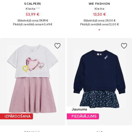
SCALPERS
WE FASHION
Kleita ' '
Kleita
53,99 €
13,50 €
Sākotnējā cena: 59,99 €
Sākotnējā cena: 29,00 €
Pēdējā zemākā cena:
40,49 €
Pēdējā zemākā cena:
12,00 €
Jaunums
IZPĀRDOŠANA
PIEDĀVĀJUMS