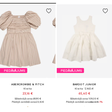
PIEDĀVĀJUMS
PIEDĀVĀJUMS
ABERCROMBIE & FITCH
BARDOT JUNIOR
Kleita
Kleita 'ZAIDA'
23,16 €
65,40 €
Sākotnējā cena: 69,90 €
Sākotnējā cena: 109,00 €
Pēdējā zemākā cena:
23,16 €
Pēdējā zemākā cena:
66,43 €
-1%