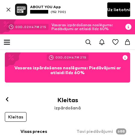
ABOUT YOU App
Uz lietotni
(152 700)
Vasaras izpārdošanas noslēgums:
03
D.
02
H
47
M
18
S
Piedāvājumi ar atlaidi līdz 60%
03
D.
02
H
47
M
18
S
Vasaras izpārdošanas noslēgums: Piedāvājumi ar
atlaidi līdz 60%
Kleitas
izpārdošanā
Kleitas
Visas preces
Tavi piedāvājumi
688