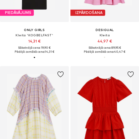
PIEDĀVĀJUMS
IZPĀRDOŠANA
ONLY GIRLS
DESIGUAL
Kleita 'KOGBELFAST'
Kleita
14,31 €
44,97 €
Sākotnējā cena: 19,90 €
Sākotnējā cena: 89,95 €
Pēdējā zemākā cena:
14,31 €
Pēdējā zemākā cena:
40,47 €