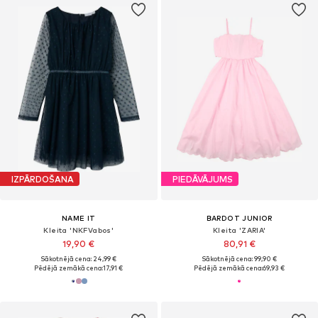
IZPĀRDOŠANA
PIEDĀVĀJUMS
NAME IT
BARDOT JUNIOR
Kleita 'NKFVabos'
Kleita 'ZARIA'
19,90 €
80,91 €
Sākotnējā cena: 24,99 €
Sākotnējā cena: 99,90 €
Pēdējā zemākā cena:
17,91 €
Pēdējā zemākā cena:
69,93 €