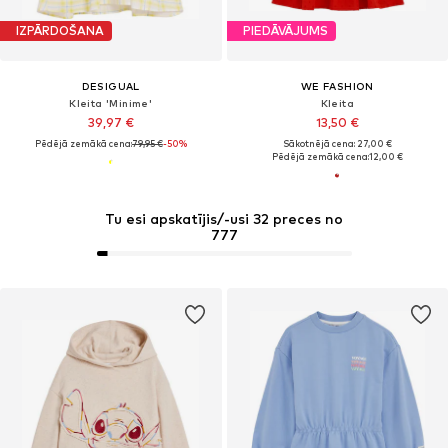
IZPĀRDOŠANA
PIEDĀVĀJUMS
DESIGUAL
WE FASHION
Kleita 'Minime'
Kleita
39,97 €
13,50 €
Pēdējā zemākā cena:
79,95 €
-50%
Sākotnējā cena: 27,00 €
Pēdējā zemākā cena:
12,00 €
Tu esi apskatījis/-usi 32 preces no
777