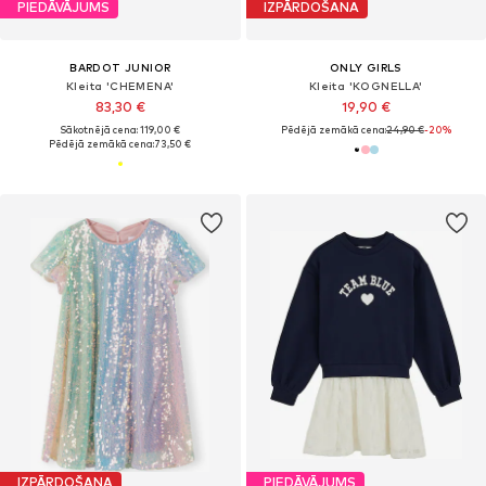
PIEDĀVĀJUMS
IZPĀRDOŠANA
BARDOT JUNIOR
ONLY GIRLS
Kleita 'CHEMENA'
Kleita 'KOGNELLA'
83,30 €
19,90 €
Sākotnējā cena: 119,00 €
Pēdējā zemākā cena:
24,90 €
-20%
Pēdējā zemākā cena:
73,50 €
IZPĀRDOŠANA
PIEDĀVĀJUMS