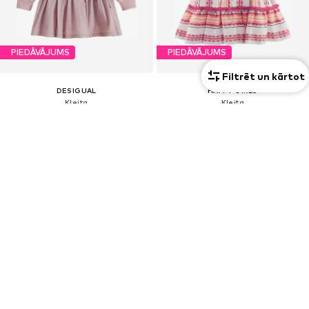
PIEDĀVĀJUMS
PIEDĀVĀJUMS
Filtrēt un kārtot
DESIGUAL
HAPPY GIRLS
Kleita
Kleita
43,17 €
44,99 €
Sākotnējā cena: 79,95 €
Sākotnējā cena: 49,99 €
Pēdējā zemākā cena:
40,77 €
Pēdējā zemākā cena:
42,49 €