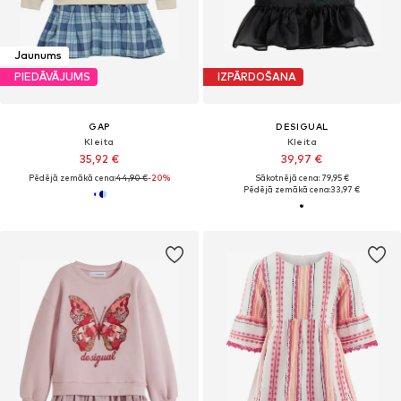
Jaunums
PIEDĀVĀJUMS
IZPĀRDOŠANA
GAP
DESIGUAL
Kleita
Kleita
35,92 €
39,97 €
Pēdējā zemākā cena:
44,90 €
-20%
Sākotnējā cena: 79,95 €
Pēdējā zemākā cena:
33,97 €