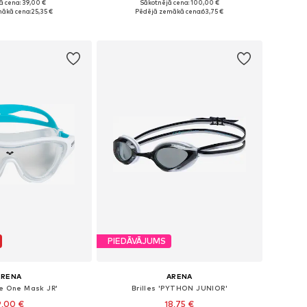
ā cena: 39,00 €
Sākotnējā cena: 100,00 €
i: 128, 140, 152, 164
Pieejamie izmēri: 116, 128, 140, 152
ākā cena:
25,35 €
Pēdējā zemākā cena:
63,75 €
not grozam
Pievienot grozam
PIEDĀVĀJUMS
ARENA
ARENA
he One Mask JR'
Brilles 'PYTHON JUNIOR'
9,00 €
18,75 €