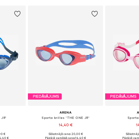
PIEDĀVĀJUMS
PIEDĀVĀJUMS
ARENA
R JR'
Sporta brilles 'THE ONE JR'
Sporta 
14,40 €
1
00 €
Sākotnējā cena: 20,00 €
Sākotnēj
e Size
Pieejamie izmēri: Einheitsgröße
Pieejamie izm
4,40 €
Pēdējā zemākā cena:
14,40 €
Pēdējā zem