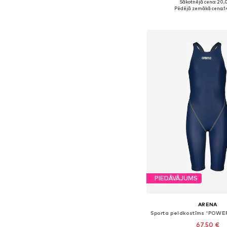
Sākotnējā cena: 20,
Pieejamie izmēri: Einh
Pēdējā zemākā cena:
1
Pievienot gr
PIEDĀVĀJUMS
ARENA
67,50 €