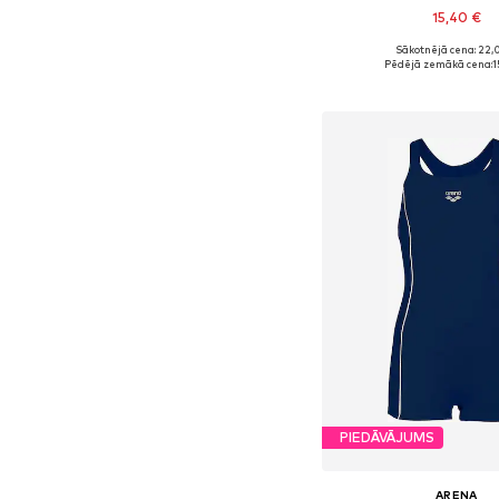
15,40 €
Sākotnējā cena: 22,
Pieejamie izmēri: 
Pēdējā zemākā cena:
1
Pievienot gr
PIEDĀVĀJUMS
ARENA