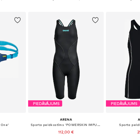
ozam
Pievienot grozam
Pievie
PIEDĀVĀJUMS
PIEDĀVĀJUMS
ARENA
e One'
Sporta peldkostīms 'POWERSKIN IMPULSO OB JR'
Sporta peld
112,00 €
2