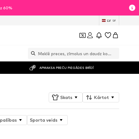
īdz 60%
LV
LV
APMAKSA PREČU PIEGĀDES BRĪDĪ
Skats
Kārtot
īpašības
Sporta veids