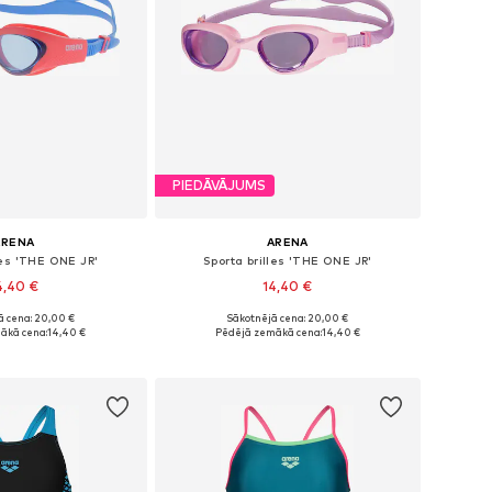
PIEDĀVĀJUMS
ARENA
ARENA
les 'THE ONE JR'
Sporta brilles 'THE ONE JR'
4,40 €
14,40 €
ā cena: 20,00 €
Sākotnējā cena: 20,00 €
ēri: Einheitsgröße
Pieejamie izmēri: One Size
ākā cena:
14,40 €
Pēdējā zemākā cena:
14,40 €
not grozam
Pievienot grozam