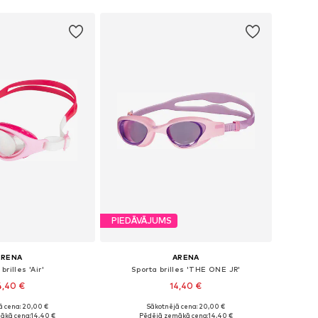
PIEDĀVĀJUMS
ARENA
ARENA
brilles 'Air'
Sporta brilles 'THE ONE JR'
4,40 €
14,40 €
ā cena: 20,00 €
Sākotnējā cena: 20,00 €
ēri: Einheitsgröße
Pieejamie izmēri: One Size
ākā cena:
14,40 €
Pēdējā zemākā cena:
14,40 €