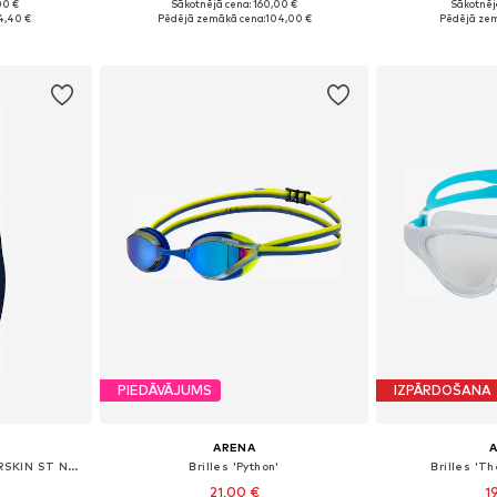
00 €
Sākotnējā cena: 160,00 €
Sākotnēj
eitsgröße
Pieejamie izmēri: 128, 140, 152
Pieejamie izmēr
4,40 €
Pēdējā zemākā cena:
104,00 €
Pēdējā zem
ozam
Pievienot grozam
Pievie
PIEDĀVĀJUMS
IZPĀRDOŠANA
ARENA
Sporta peldkostīms 'POWERSKIN ST NEXT OB JR'
Brilles 'Python'
Brilles 'T
21,00 €
1