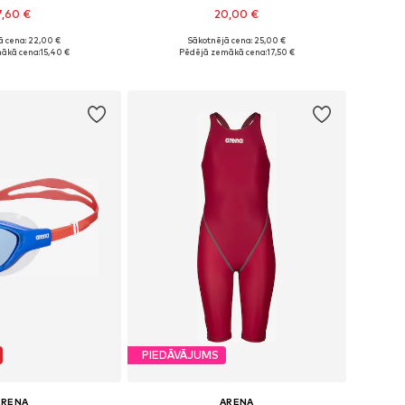
7,60 €
20,00 €
ā cena: 22,00 €
Sākotnējā cena: 25,00 €
 izmēri: S-XXL
Pieejamie izmēri: S-XXL
ākā cena:
15,40 €
Pēdējā zemākā cena:
17,50 €
not grozam
Pievienot grozam
PIEDĀVĀJUMS
ARENA
ARENA