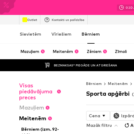
02
D
Outlet
Kontakti un palīdzība
Sievietēm
Vīriešiem
Bērniem
Mazuļiem
Meitenēm
Zēniem
Zīmoli
BEZMAKSAS* PIEGĀDE UN ATGRIEŠANA
Bērniem
Meitenēm
Visas
piedāvājuma
Sporta apģērbi
preces
Mazuļiem
Cena
Izpār
Meitenēm
Mazāk filtru
A
Bērniem (izm. 92-