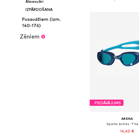
Aksesuāri
Pievienot gr
IZPĀRDOŠANA
Pusaudžiem (izm.
140-176)
Zēniem
PIEDĀVĀJUMS
ARENA
Sporta brilles 'Th
14,40 €