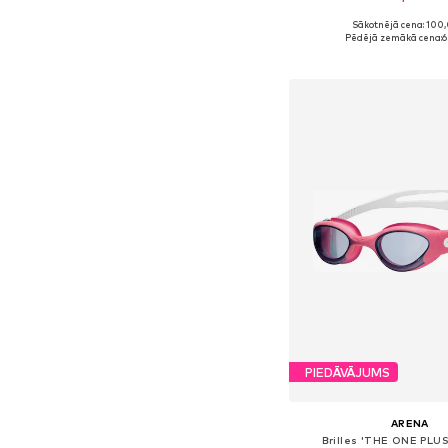
Sākotnējā cena: 100
Pieejamie izmēri: 116, 12
Pēdējā zemākā cena:
6
Pievienot gr
PIEDĀVĀJUMS
ARENA
Brilles 'THE ONE PLU