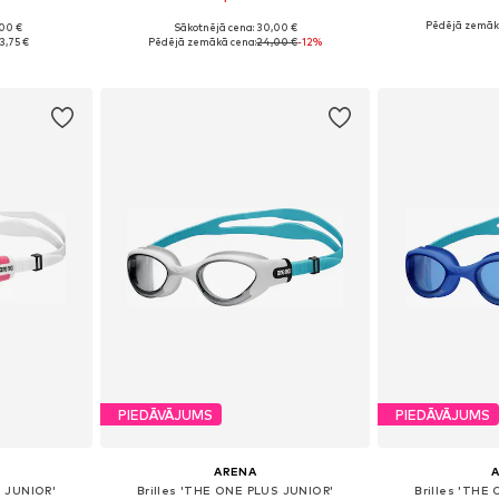
Pēdējā zemāk
,00 €
Sākotnējā cena: 30,00 €
8, 140, 152
Pieejamie izmēri: S-XXL
Pieejamie
3,75 €
Pēdējā zemākā cena:
24,00 €
-12%
ozam
Pievienot grozam
Pievie
PIEDĀVĀJUMS
PIEDĀVĀJUMS
ARENA
S JUNIOR'
Brilles 'THE ONE PLUS JUNIOR'
Brilles 'THE