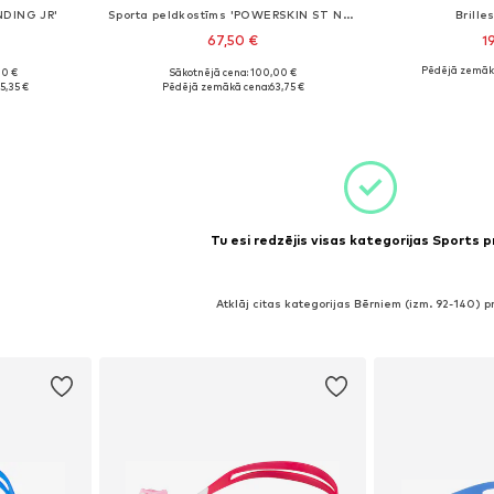
NDING JR'
Sporta peldkostīms 'POWERSKIN ST NEXT OB JR'
Brille
67,50 €
1
Pēdējā zemāk
00 €
Sākotnējā cena: 100,00 €
0, 152, 164
Pieejamie izmēri: 128, 140, 152
Pieejamie
5,35 €
Pēdējā zemākā cena:
63,75 €
ozam
Pievienot grozam
Pievie
Tu esi redzējis visas kategorijas Sports 
Atklāj citas kategorijas Bērniem (izm. 92-140) 