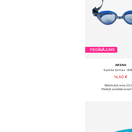
PIEDĀVĀJUMS
ARENA
Sporta brilles 'AI
14,40 €
Sākotnējā cena: 20,
Pieejamie izmēri: On
Pēdējā zemākā cena:
1
Pievienot gr