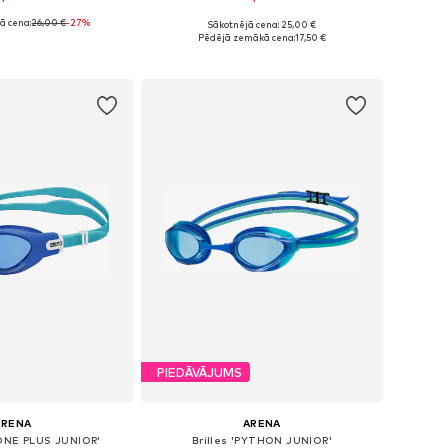
ā cena:
26,00 €
-27%
Sākotnējā cena: 25,00 €
 izmēri: S-XXL
Pieejamie izmēri: S-XXL
Pēdējā zemākā cena:
17,50 €
not grozam
Pievienot grozam
PIEDĀVĀJUMS
ARENA
ARENA
 ONE PLUS JUNIOR'
Brilles 'PYTHON JUNIOR'