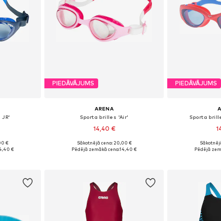
PIEDĀVĀJUMS
PIEDĀVĀJUMS
ARENA
R JR'
Sporta brilles 'Air'
Sporta bril
14,40 €
1
00 €
Sākotnējā cena: 20,00 €
Sākotnēj
e Size
Pieejamie izmēri: Einheitsgröße
Pieejamie izm
4,40 €
Pēdējā zemākā cena:
14,40 €
Pēdējā zem
ozam
Pievienot grozam
Pievie