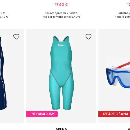
17,60 €
1
00 €
Sākotnējā cena: 22,00 €
Sākotnēj
S-XXL
Pieejamie izmēri: S-XXL
Pieejamie
5,40 €
Pēdējā zemākā cena:
15,40 €
Pēdējā zem
ozam
Pievienot grozam
Pievie
PIEDĀVĀJUMS
IZPĀRDOŠANA
ARENA