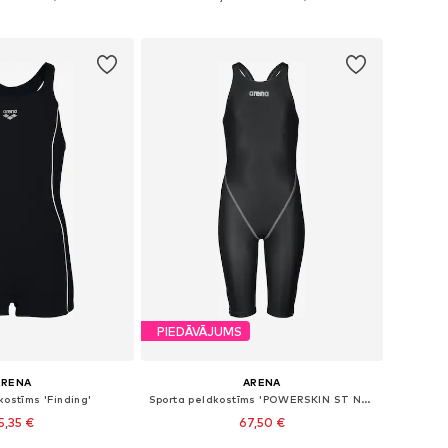
not grozam
Pievienot grozam
PIEDĀVĀJUMS
ARENA
ARENA
kostīms 'Finding'
Sporta peldkostīms 'POWERSKIN ST NEXT OB JR'
5,35 €
67,50 €