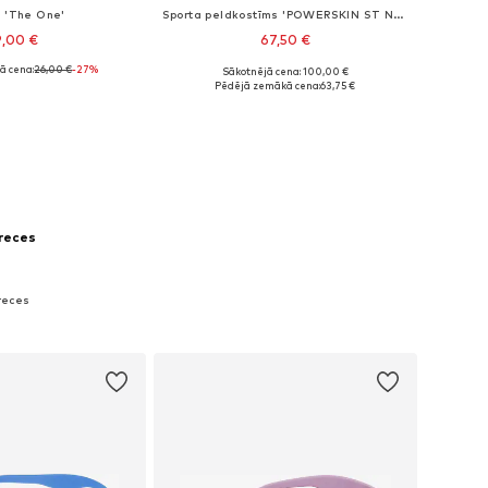
s 'The One'
Sporta peldkostīms 'POWERSKIN ST NEXT OB JR'
9,00 €
67,50 €
ā cena:
26,00 €
-27%
Sākotnējā cena: 100,00 €
 izmēri: S-XXL
Pieejamie izmēri: 116, 128, 140, 152
Pēdējā zemākā cena:
63,75 €
not grozam
Pievienot grozam
preces
preces