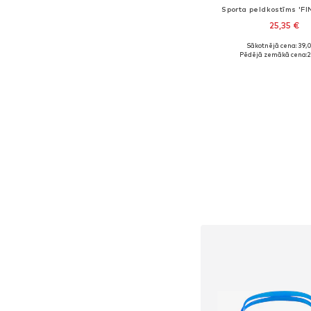
Sporta peldkostīms 'FI
25,35 €
Sākotnējā cena: 39,
Pieejamie izmēri: 128, 14
Pēdējā zemākā cena:
2
Pievienot gr