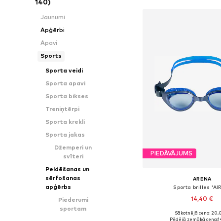
140)
Jaunumi
Apģērbi
Apavi
Sports
Sporta veidi
Sporta apavi
Sporta bikses
Treniņtērpi
Sporta krekli
Sporta jakas
Džemperi un
PIEDĀVĀJUMS
svīteri
Peldēšanas un
sērfošanas
ARENA
apģērbs
Sporta brilles 'AI
14,40 €
Piederumi
sportam
Sākotnējā cena: 20,
Pieejamie izmēri: On
Pēdējā zemākā cena:
1