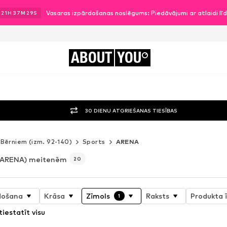
Vasaras izpārdošanas noslēgums: Piedāvājumi ar atlaidi l
.
21
H
37
M
27
S
ABOUT
YOU
30 DIENU ATGRIEŠANAS TIESĪBAS
Bērniem (izm. 92-140)
Sports
ARENA
(ARENA) meitenēm
20
došana
Krāsa
Zīmols
Raksts
Produkta 
1
tiestatīt visu