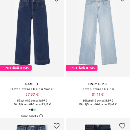
PIEDĀVĀJUMS
PIEDĀVĀJUMS
NAME IT
ONLY GIRLS
Platas staras Džinsi 'Rose'
Platas staras Džinsi
27,97 €
31,41 €
Sākotnējā cena: 36,99 €
Sākotnējā cena: 39,99 €
Pēdējā zemākā cena:
23,12 €
Pēdējā zemākā cena:
29,67 €