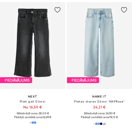
PIEDĀVĀJUMS
PIEDĀVĀJUMS
NEXT
NAME IT
Plati gali Džinsi
Platas staras Džinsi 'NKFRose'
No 16,59 €
24,21 €
Sākotnējā cena: 28,00 €
Sākotnējā cena: 26,90 €
Pēdējā zemākā cena:
16,59 €
Pēdējā zemākā cena:
19,12 €
+
3