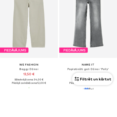
PIEDĀVĀJUMS
PIEDĀVĀJUMS
WE FASHION
NAME IT
Baggy Džinsi
Paplatināti gali Džinsi 'Polly'
13,50 €
21,17 €
Filtrēt un kārtot
Sākotnējā cena: 34,00 €
Sākotnējā cena: 29,90 €
Pēdējā zemākā cena:
12,00 €
Pēdējā zemākā cena:
21,52 €
-1%
+
4