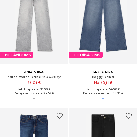
PIEDĀVĀJUMS
PIEDĀVĀJUMS
ONLY GIRLS
LEVI'S KIDS
Platas staras Džinsi 'KOGJuicy'
Baggy Džinsi
26,01 €
No 43,11 €
Sākotnējā cena: 32,90 €
Sākotnējā cena: 54,90 €
Pēdējā zemākā cena:
24,57 €
Pēdējā zemākā cena:
38,32 €