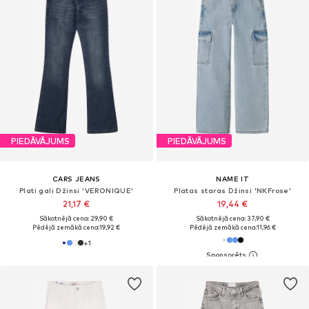
PIEDĀVĀJUMS
PIEDĀVĀJUMS
CARS JEANS
NAME IT
Plati gali Džinsi 'VERONIQUE'
Platas staras Džinsi 'NKFrose'
21,17 €
19,44 €
Sākotnējā cena: 29,90 €
Sākotnējā cena: 37,90 €
Pēdējā zemākā cena:
19,92 €
Pēdējā zemākā cena:
11,96 €
+
1