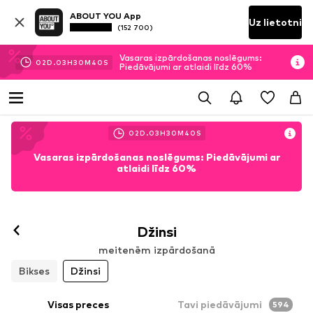
ABOUT YOU App
Uz lietotni
(152 700)
Vasaras izpārdošanas noslēgums:
02
D.
03
H
30
M
39
S
Piedāvājumi ar atlaidi līdz 60%
02
D.
03
H
30
M
39
S
Vasaras izpārdošanas noslēgums: Piedāvājumi ar
atlaidi līdz 60%
Džinsi
meitenēm izpārdošanā
Bikses
Džinsi
Visas preces
Tavi piedāvājumi
594