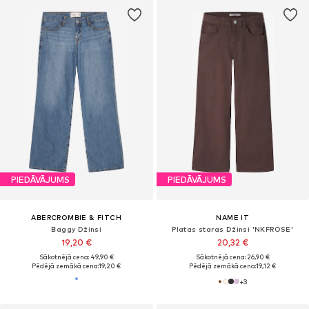
PIEDĀVĀJUMS
PIEDĀVĀJUMS
ABERCROMBIE & FITCH
NAME IT
Baggy Džinsi
Platas staras Džinsi 'NKFROSE'
19,20 €
20,32 €
Sākotnējā cena: 49,90 €
Sākotnējā cena: 26,90 €
Pēdējā zemākā cena:
19,20 €
Pēdējā zemākā cena:
19,12 €
+
3