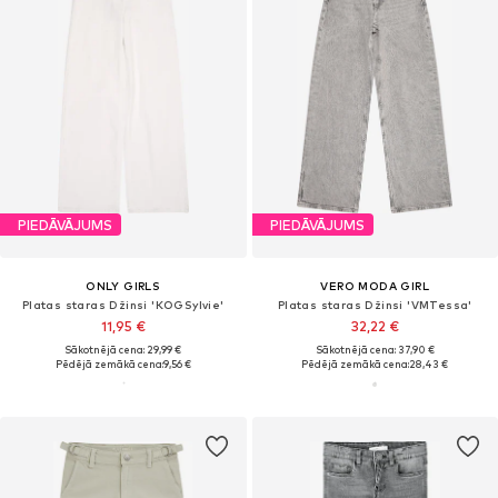
PIEDĀVĀJUMS
PIEDĀVĀJUMS
ONLY GIRLS
VERO MODA GIRL
Platas staras Džinsi 'KOGSylvie'
Platas staras Džinsi 'VMTessa'
11,95 €
32,22 €
Sākotnējā cena: 29,99 €
Sākotnējā cena: 37,90 €
Pēdējā zemākā cena:
9,56 €
Pēdējā zemākā cena:
28,43 €