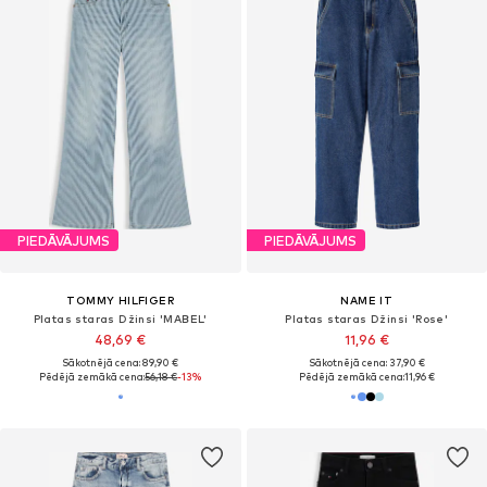
PIEDĀVĀJUMS
PIEDĀVĀJUMS
TOMMY HILFIGER
NAME IT
Platas staras Džinsi 'MABEL'
Platas staras Džinsi 'Rose'
48,69 €
11,96 €
Sākotnējā cena: 89,90 €
Sākotnējā cena: 37,90 €
Pēdējā zemākā cena:
56,18 €
-13%
Pēdējā zemākā cena:
11,96 €