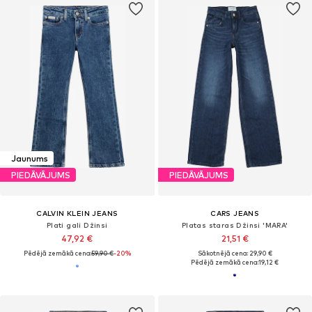
Jaunums
PIEDĀVĀJUMS
PIEDĀVĀJUMS
CALVIN KLEIN JEANS
CARS JEANS
Plati gali Džinsi
Platas staras Džinsi 'MARA'
47,92 €
21,51 €
Pēdējā zemākā cena:
59,90 €
-20%
Sākotnējā cena: 29,90 €
Pēdējā zemākā cena:
19,12 €