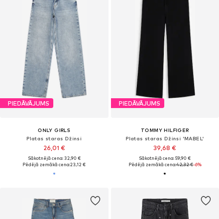
PIEDĀVĀJUMS
PIEDĀVĀJUMS
ONLY GIRLS
TOMMY HILFIGER
Platas staras Džinsi
Platas staras Džinsi 'MABEL'
26,01 €
39,68 €
Sākotnējā cena: 32,90 €
Sākotnējā cena: 59,90 €
Pēdējā zemākā cena:
23,12 €
Pēdējā zemākā cena:
42,32 €
-6%