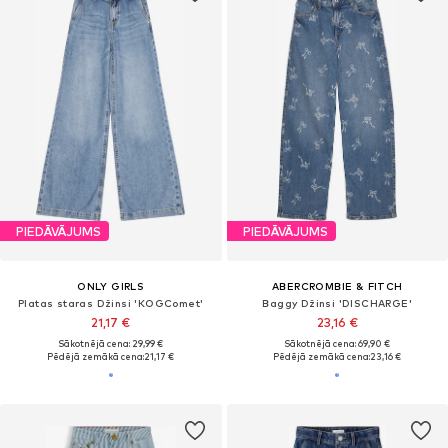
PIEDĀVĀJUMS
PIEDĀVĀJUMS
ONLY GIRLS
ABERCROMBIE & FITCH
Platas staras Džinsi 'KOGComet'
Baggy Džinsi 'DISCHARGE'
21,17 €
23,16 €
Sākotnējā cena: 29,99 €
Sākotnējā cena: 69,90 €
Pēdējā zemākā cena:
21,17 €
Pēdējā zemākā cena:
23,16 €