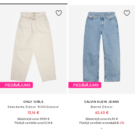
PIEDĀVĀJUMS
PIEDĀVĀJUMS
ONLY GIRLS
CALVIN KLEIN JEANS
Standarta Džinsi 'KOGGianna'
Barrel Džinsi
13,16 €
45,43 €
Sākotnējā cena: 39,90 €
Sākotnējā cena: 64,90 €
Pēdējā zemākā cena:
13,16 €
Pēdējā zemākā cena:
46,32 €
-2%