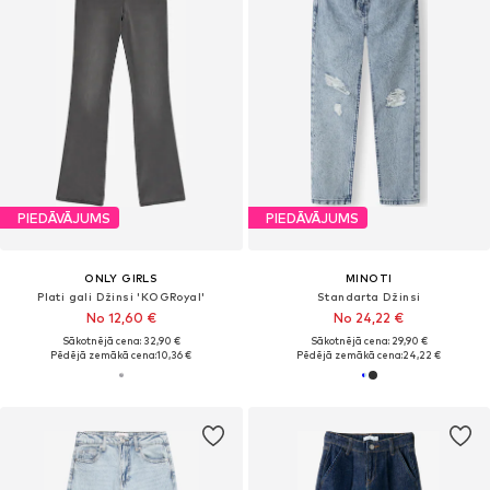
PIEDĀVĀJUMS
PIEDĀVĀJUMS
ONLY GIRLS
MINOTI
Plati gali Džinsi 'KOGRoyal'
Standarta Džinsi
No 12,60 €
No 24,22 €
Sākotnējā cena: 32,90 €
Sākotnējā cena: 29,90 €
Pēdējā zemākā cena:
10,36 €
Pēdējā zemākā cena:
24,22 €