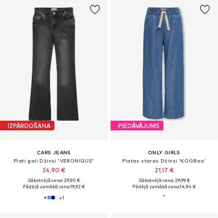
IZPĀRDOŠANA
PIEDĀVĀJUMS
CARS JEANS
ONLY GIRLS
Plati gali Džinsi 'VERONIQUE'
Platas staras Džinsi 'KOGBea'
24,90 €
21,17 €
Sākotnējā cena: 29,90 €
Sākotnējā cena: 29,99 €
Pēdējā zemākā cena:
19,92 €
Pēdējā zemākā cena:
14,94 €
+
1