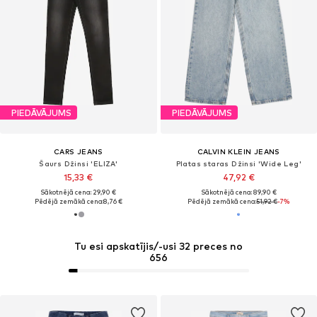
PIEDĀVĀJUMS
PIEDĀVĀJUMS
CARS JEANS
CALVIN KLEIN JEANS
Šaurs Džinsi 'ELIZA'
Platas staras Džinsi 'Wide Leg'
15,33 €
47,92 €
Sākotnējā cena: 29,90 €
Sākotnējā cena: 89,90 €
Pēdējā zemākā cena:
8,76 €
Pēdējā zemākā cena:
51,92 €
-7%
Tu esi apskatījis/-usi 32 preces no
656