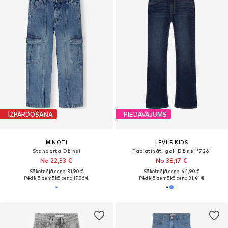
IZPĀRDOŠANA
PIEDĀVĀJUMS
MINOTI
LEVI'S KIDS
Standarta Džinsi
Paplatināti gali Džinsi '726'
No 22,33 €
No 38,17 €
Sākotnējā cena: 31,90 €
Sākotnējā cena: 44,90 €
Pēdējā zemākā cena:
17,86 €
Pēdējā zemākā cena:
31,41 €