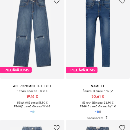
PIEDĀVĀJUMS
PIEDĀVĀJUMS
ABERCROMBIE & FITCH
NAME IT
Platas staras Džinsi
Šaurs Džinsi 'Polly'
19,16 €
20,61 €
Sākotnējā cena: 59,90 €
Sākotnējā cena: 22,90 €
Pēdējā zemākā cena:
19,16 €
Pēdējā zemākā cena:
16,11 €