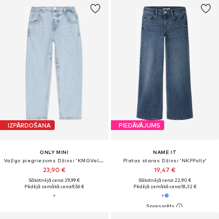
IZPĀRDOŠANA
PIEDĀVĀJUMS
ONLY MINI
NAME IT
Vaļīgs piegriezums Džinsi 'KMGValentine'
Platas staras Džinsi 'NKFPolly'
23,90 €
19,47 €
Sākotnējā cena: 29,99 €
Sākotnējā cena: 22,90 €
Pēdējā zemākā cena:
9,56 €
Pēdējā zemākā cena:
18,32 €