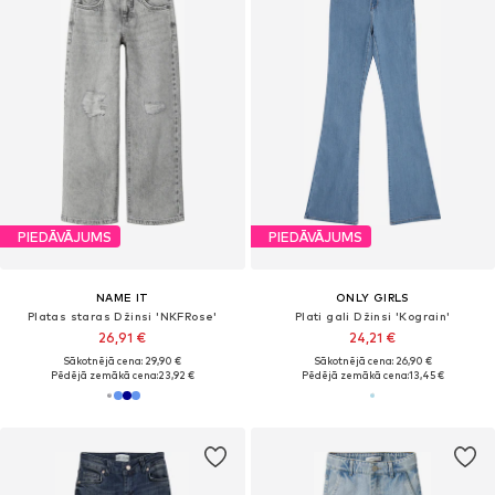
PIEDĀVĀJUMS
PIEDĀVĀJUMS
NAME IT
ONLY GIRLS
Platas staras Džinsi 'NKFRose'
Plati gali Džinsi 'Kograin'
26,91 €
24,21 €
Sākotnējā cena: 29,90 €
Sākotnējā cena: 26,90 €
Pēdējā zemākā cena:
23,92 €
Pēdējā zemākā cena:
13,45 €