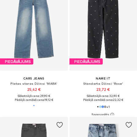
PIEDĀVĀJUMS
PIEDĀVĀJUMS
CARS JEANS
NAME IT
Platas staras Džinsi 'MARA'
Standarta Džinsi 'Rose'
25,42 €
23,72 €
Sākotnējā cena: 29,90 €
Sākotnējā cena: 32,90 €
Pēdējā zemākā cena:
19,12 €
Pēdējā zemākā cena:
22,32 €
+
1