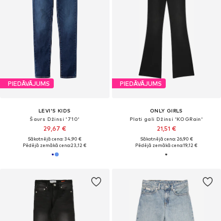
PIEDĀVĀJUMS
PIEDĀVĀJUMS
LEVI'S KIDS
ONLY GIRLS
Šaurs Džinsi '710'
Plati gali Džinsi 'KOGRain'
29,67 €
21,51 €
Sākotnējā cena: 34,90 €
Sākotnējā cena: 26,90 €
Pēdējā zemākā cena:
23,12 €
Pēdējā zemākā cena:
19,12 €