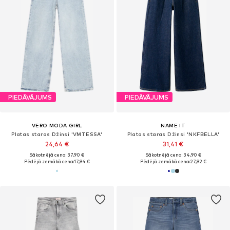
PIEDĀVĀJUMS
PIEDĀVĀJUMS
VERO MODA GIRL
NAME IT
Platas staras Džinsi 'VMTESSA'
Platas staras Džinsi 'NKFBELLA'
24,64 €
31,41 €
Sākotnējā cena: 37,90 €
Sākotnējā cena: 34,90 €
Pēdējā zemākā cena:
17,94 €
Pēdējā zemākā cena:
27,92 €