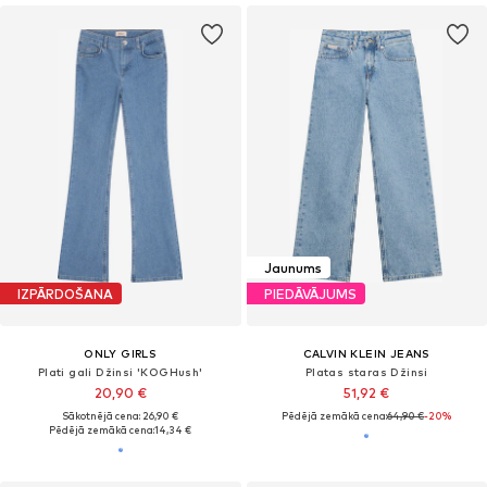
Jaunums
IZPĀRDOŠANA
PIEDĀVĀJUMS
ONLY GIRLS
CALVIN KLEIN JEANS
Plati gali Džinsi 'KOGHush'
Platas staras Džinsi
20,90 €
51,92 €
Sākotnējā cena: 26,90 €
Pēdējā zemākā cena:
64,90 €
-20%
Pēdējā zemākā cena:
14,34 €