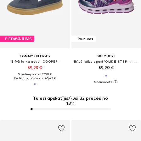
PIEDĀVĀJUMS
Jaunums
TOMMY HILFIGER
SKECHERS
Brīvā laika apavi 'COOPER'
Brīvā laika apavi 'GLIDE-STEP + - SPRINT LINES'
59,93 €
59,90 €
Sākotnējā cena: 79,90 €
Pēdējā zemākā cena:
45,43 €
Tu esi apskatījis/-usi 32 preces no
1311