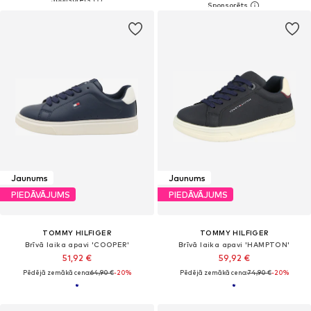
Jaunums
Jaunums
PIEDĀVĀJUMS
PIEDĀVĀJUMS
TOMMY HILFIGER
TOMMY HILFIGER
Brīvā laika apavi 'COOPER'
Brīvā laika apavi 'HAMPTON'
51,92 €
59,92 €
Pēdējā zemākā cena:
64,90 €
-20%
Pēdējā zemākā cena:
74,90 €
-20%