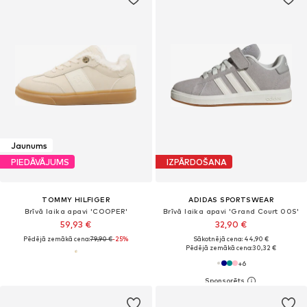
Jaunums
PIEDĀVĀJUMS
IZPĀRDOŠANA
TOMMY HILFIGER
ADIDAS SPORTSWEAR
Brīvā laika apavi 'COOPER'
Brīvā laika apavi 'Grand Court 00S'
59,93 €
32,90 €
Pēdējā zemākā cena:
79,90 €
-25%
Sākotnējā cena: 44,90 €
Pēdējā zemākā cena:
30,32 €
+
6