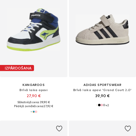
IZPĀRDOŠANA
KANGAROOS
ADIDAS SPORTSWEAR
Brīvā laika apavi
Brīvā laika apavi 'Grand Court 2.0'
27,90 €
39,90 €
Sākotnējā cena: 39,90 €
+
2
Pēdējā zemākā cena:
27,92 €