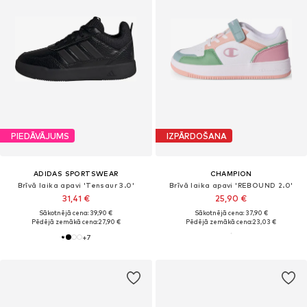
PIEDĀVĀJUMS
IZPĀRDOŠANA
ADIDAS SPORTSWEAR
CHAMPION
Brīvā laika apavi 'Tensaur 3.0'
Brīvā laika apavi 'REBOUND 2.0'
31,41 €
25,90 €
Sākotnējā cena: 39,90 €
Sākotnējā cena: 37,90 €
Pēdējā zemākā cena:
27,90 €
Pēdējā zemākā cena:
23,03 €
+
7