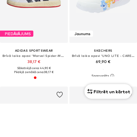
PIEDĀVĀJUMS
Jaunums
ADIDAS SPORTSWEAR
SKECHERS
Brīvā laika apavi 'Marvel Spider-Man'
Brīvā laika apavi 'UNO LITE - CARE BEARS BFFS'
38,17 €
69,90 €
Sākotnējā cena: 44,90 €
Pēdējā zemākā cena:
38,17 €
Filtrēt un kārtot