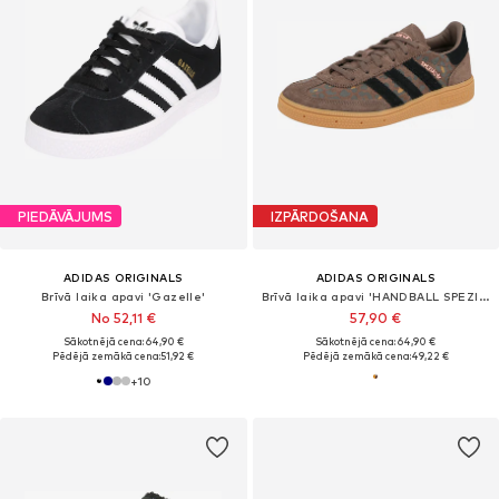
PIEDĀVĀJUMS
IZPĀRDOŠANA
ADIDAS ORIGINALS
ADIDAS ORIGINALS
Brīvā laika apavi 'Gazelle'
Brīvā laika apavi 'HANDBALL SPEZIAL'
No 52,11 €
57,90 €
Sākotnējā cena: 64,90 €
Sākotnējā cena: 64,90 €
Pēdējā zemākā cena:
51,92 €
Pēdējā zemākā cena:
49,22 €
+
10