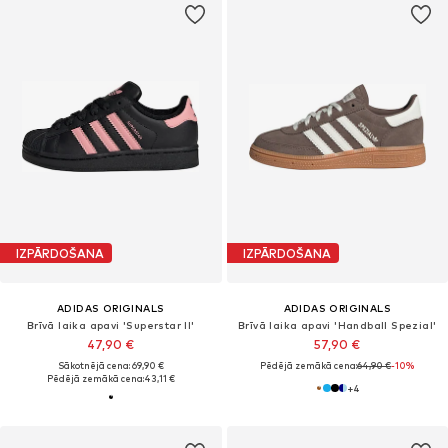
IZPĀRDOŠANA
IZPĀRDOŠANA
ADIDAS ORIGINALS
ADIDAS ORIGINALS
Brīvā laika apavi 'Superstar II'
Brīvā laika apavi 'Handball Spezial'
47,90 €
57,90 €
Sākotnējā cena: 69,90 €
Pēdējā zemākā cena:
64,90 €
-10%
Pēdējā zemākā cena:
43,11 €
+
4