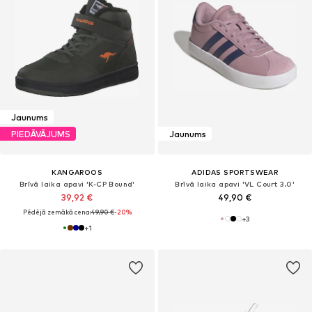
Jaunums
PIEDĀVĀJUMS
Jaunums
KANGAROOS
ADIDAS SPORTSWEAR
Brīvā laika apavi 'K-CP Bound'
Brīvā laika apavi 'VL Court 3.0'
39,92 €
49,90 €
Pēdējā zemākā cena:
49,90 €
-20%
+
3
+
1