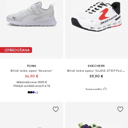
IZPĀRDOŠANA
PUMA
SKECHERS
Brīvā laika apavi 'Anzarun'
Brīvā laika apavi 'GLIDE-STEP PLUS - VISTA-LANE'
34,90 €
59,90 €
Sākotnējā cena: 39,90 €
Pēdējā zemākā cena:
31,41 €
+
2