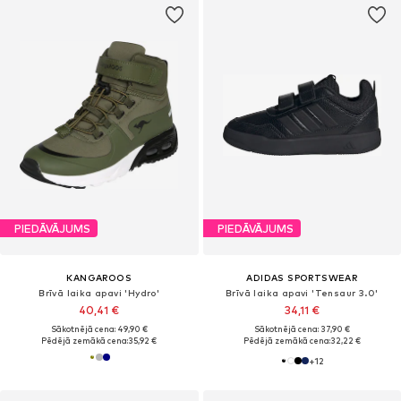
PIEDĀVĀJUMS
PIEDĀVĀJUMS
KANGAROOS
ADIDAS SPORTSWEAR
Brīvā laika apavi 'Hydro'
Brīvā laika apavi 'Tensaur 3.0'
40,41 €
34,11 €
Sākotnējā cena: 49,90 €
Sākotnējā cena: 37,90 €
Pēdējā zemākā cena:
35,92 €
Pēdējā zemākā cena:
32,22 €
+
12