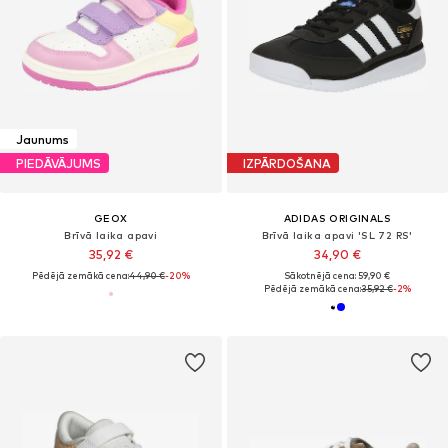
Jaunums
PIEDĀVĀJUMS
IZPĀRDOŠANA
GEOX
ADIDAS ORIGINALS
Brīvā laika apavi
Brīvā laika apavi 'SL 72 RS'
35,92 €
34,90 €
Pēdējā zemākā cena:
44,90 €
-20%
Sākotnējā cena: 59,90 €
Pēdējā zemākā cena:
35,92 €
-2%