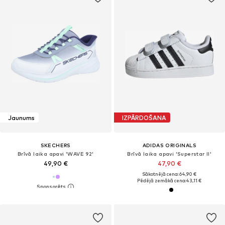
Jaunums
IZPĀRDOŠANA
SKECHERS
ADIDAS ORIGINALS
Brīvā laika apavi 'WAVE 92'
Brīvā laika apavi 'Superstar II'
49,90 €
47,90 €
Sākotnējā cena: 64,90 €
Pēdējā zemākā cena:
43,11 €