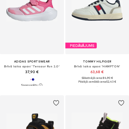
PIEDĀVĀJUMS
ADIDAS SPORTSWEAR
TOMMY HILFIGER
Brīvā laika apavi 'Tensaur Run 2.0'
Brīvā laika apavi 'HAMPTON'
37,90 €
63,68 €
Sākotnējā cena: 84,90 €
Pēdējā zemākā cena:
52,43 €