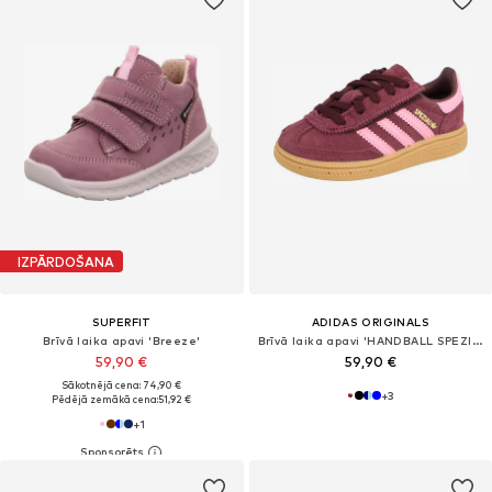
IZPĀRDOŠANA
SUPERFIT
ADIDAS ORIGINALS
Brīvā laika apavi 'Breeze'
Brīvā laika apavi 'HANDBALL SPEZIAL'
59,90 €
59,90 €
Sākotnējā cena: 74,90 €
+
3
Pēdējā zemākā cena:
51,92 €
+
1