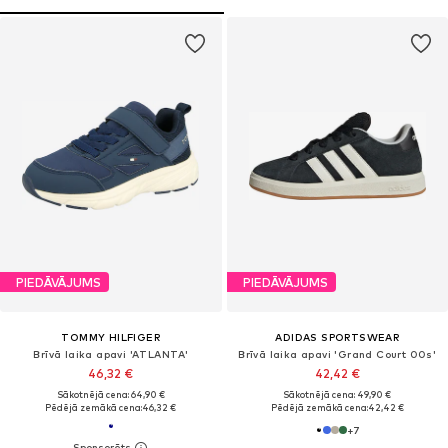
PIEDĀVĀJUMS
PIEDĀVĀJUMS
TOMMY HILFIGER
ADIDAS SPORTSWEAR
Brīvā laika apavi 'ATLANTA'
Brīvā laika apavi 'Grand Court 00s'
46,32 €
42,42 €
Sākotnējā cena: 64,90 €
Sākotnējā cena: 49,90 €
Pēdējā zemākā cena:
46,32 €
Pēdējā zemākā cena:
42,42 €
+
7