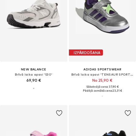
IZPĀRDOŠANA
NEW BALANCE
ADIDAS SPORTSWEAR
Brīvā laika apavi '530'
Brīvā laika apavi 'TENSAUR SPORT 3.0'
69,90 €
No 25,90 €
Sākotnējā cena: 37,90 €
Pēdējā zemākā cena:
23,31 €