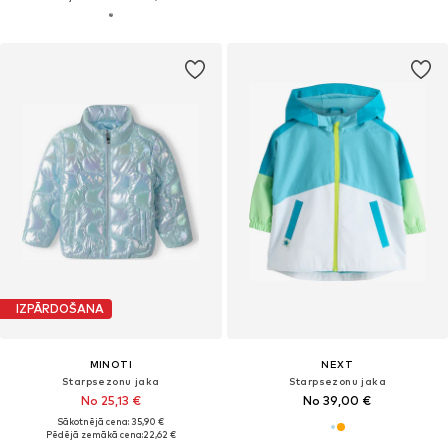
IZPĀRDOŠANA
MINOTI
NEXT
Starpsezonu jaka
Starpsezonu jaka
No 25,13 €
No 39,00 €
Sākotnējā cena: 35,90 €
Pēdējā zemākā cena:
22,62 €