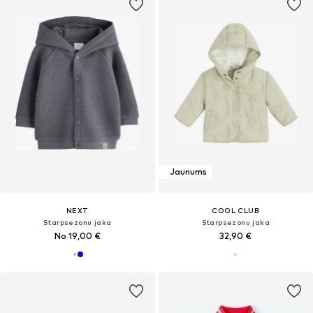
Jaunums
NEXT
COOL CLUB
Starpsezonu jaka
Starpsezonu jaka
No 19,00 €
32,90 €