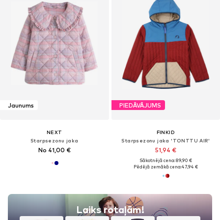
Jaunums
PIEDĀVĀJUMS
NEXT
FINKID
Starpsezonu jaka
Starpsezonu jaka 'TONTTU AIR'
No 41,00 €
51,94 €
Sākotnējā cena: 89,90 €
Pēdējā zemākā cena:
47,94 €
Laiks rotaļām!