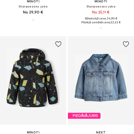
MINOTI
MINOTI
Starpsezonu jaka
Starpsezonu jaka
No 29,90 €
No 25,11 €
Sākotnējā cena: 34,90 €
Pēdējā zemākā cena:
22,32 €
PIEDĀVĀJUMS
MINOTI
NEXT