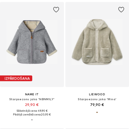
IZPĀRDOŠANA
NAME IT
LIEWOOD
Starpsezonu jaka 'NBNMILY'
Starpsezonu jaka 'Mina'
29,90 €
79,90 €
Sākotnējā cena: 49,90 €
Pēdējā zemākā cena:
20,93 €