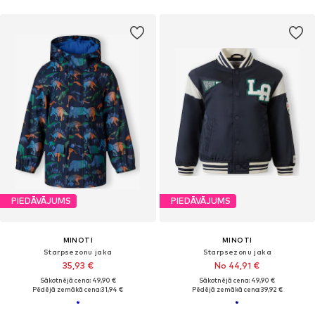
PIEDĀVĀJUMS
PIEDĀVĀJUMS
MINOTI
MINOTI
Starpsezonu jaka
Starpsezonu jaka
35,93 €
No 44,91 €
Sākotnējā cena: 49,90 €
Sākotnējā cena: 49,90 €
Pēdējā zemākā cena:
31,94 €
Pēdējā zemākā cena:
39,92 €