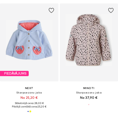
PIEDĀVĀJUMS
NEXT
MINOTI
Starpsezonu jaka
Starpsezonu jaka
No 25,20 €
No 37,90 €
Sākotnējā cena: 28,00 €
Pēdējā zemākā cena:
25,20 €