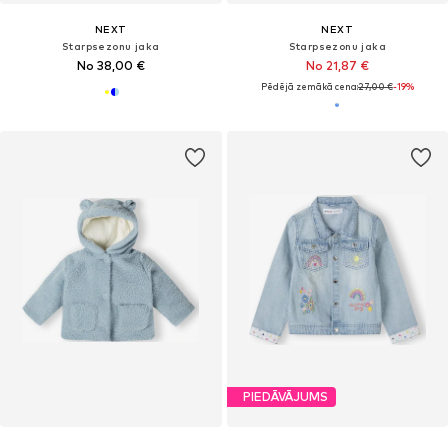
NEXT
NEXT
Starpsezonu jaka
Starpsezonu jaka
No 38,00 €
No 21,87 €
Pēdējā zemākā cena:
27,00 €
-19%
PIEDĀVĀJUMS