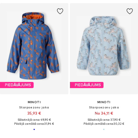
PIEDĀVĀJUMS
PIEDĀVĀJUMS
MINOTI
MINOTI
Starpsezonu jaka
Starpsezonu jaka
35,93 €
No 34,11 €
Sākotnējā cena: 49,90 €
Sākotnējā cena: 37,90 €
Pēdējā zemākā cena:
31,94 €
Pēdējā zemākā cena:
30,32 €