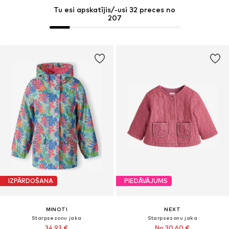
Tu esi apskatījis/-usi 32 preces no
207
IZPĀRDOŠANA
PIEDĀVĀJUMS
MINOTI
NEXT
Starpsezonu jaka
Starpsezonu jaka
34,93 €
No 30,60 €