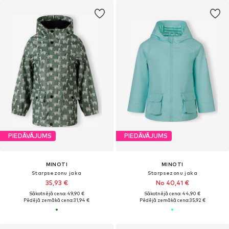
PIEDĀVĀJUMS
PIEDĀVĀJUMS
MINOTI
MINOTI
Starpsezonu jaka
Starpsezonu jaka
35,93 €
No 40,41 €
Sākotnējā cena: 49,90 €
Sākotnējā cena: 44,90 €
Pēdējā zemākā cena:
31,94 €
Pēdējā zemākā cena:
35,92 €