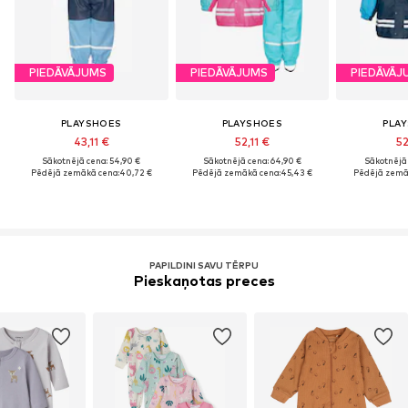
PIEDĀVĀJUMS
PIEDĀVĀJUMS
PIEDĀVĀJ
PLAYSHOES
PLAYSHOES
PLA
43,11 €
52,11 €
52
Sākotnējā cena: 54,90 €
Sākotnējā cena: 64,90 €
Sākotnējā 
Pēdējā zemākā cena:
40,72 €
Pēdējā zemākā cena:
45,43 €
Pēdējā zemā
PAPILDINI SAVU TĒRPU
Pieskaņotas preces