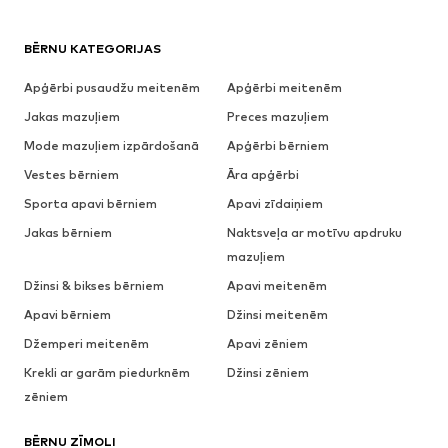
BĒRNU KATEGORIJAS
Apģērbi pusaudžu meitenēm
Apģērbi meitenēm
Jakas mazuļiem
Preces mazuļiem
Mode mazuļiem izpārdošanā
Apģērbi bērniem
Vestes bērniem
Āra apģērbi
Sporta apavi bērniem
Apavi zīdaiņiem
Jakas bērniem
Naktsveļa ar motīvu apdruku
mazuļiem
Džinsi & bikses bērniem
Apavi meitenēm
Apavi bērniem
Džinsi meitenēm
Džemperi meitenēm
Apavi zēniem
Krekli ar garām piedurknēm
Džinsi zēniem
zēniem
BĒRNU ZĪMOLI