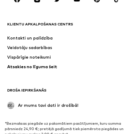
ZĪMOLI
Next
NAME IT
ADIDAS SPORTSWEAR
Nike Sportswear
KLIENTU APKALPOŠANAS CENTRS
ADIDAS ORIGINALS
SUPERFIT
Kontakti un palīdzība
NIKE
WE Fashion
Veidotāju sadarbības
Vispārīgie noteikumi
Atsakies no līguma šeit
DROŠA IEPIRKŠANĀS
 Ar mums tavi dati ir drošībā!
*Bezmaksas piegāde uz pakomātiem pasūtījumiem, kuru summa
pārsniedz 24,90 €; pretējā gadījumā tiek piemērota piegādes un