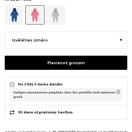
Izvēlēties izmēru
Pievienot grozam
No 3 līdz 5 darba dienām
Galīgais paredzamais piegādes laiks tiks parādīts tavā iepirkumu
grozā.
30 dienu atgriešanas tiesības
omplekti un kombinezoni
PLAYSHOES Komplekti un kombinezoni