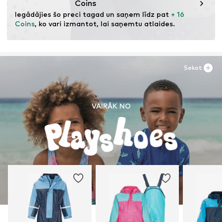
Coins
Iegādājies šo preci tagad un saņem līdz pat 
+ 16 
Coins
, ko vari izmantot, lai saņemtu atlaides.
Sekot
VAIRĀK NO