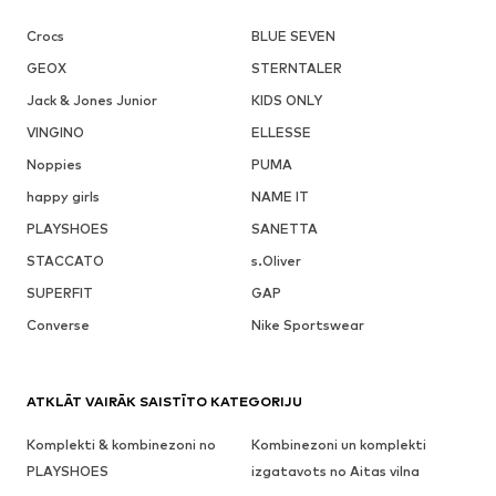
Crocs
BLUE SEVEN
GEOX
STERNTALER
Jack & Jones Junior
KIDS ONLY
VINGINO
ELLESSE
Noppies
PUMA
happy girls
NAME IT
PLAYSHOES
SANETTA
STACCATO
s.Oliver
SUPERFIT
GAP
Converse
Nike Sportswear
ATKLĀT VAIRĀK SAISTĪTO KATEGORIJU
Komplekti & kombinezoni no
Kombinezoni un komplekti
PLAYSHOES
izgatavots no Aitas vilna