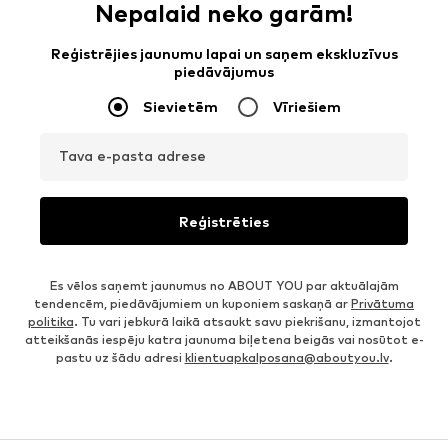
Nepalaid neko garām!
Reģistrējies jaunumu lapai un saņem ekskluzīvus
piedāvājumus
Sievietēm
Vīriešiem
Tava e-pasta adrese
Reģistrēties
Es vēlos saņemt jaunumus no ABOUT YOU par aktuālajām
tendencēm, piedāvājumiem un kuponiem saskaņā ar
Privātuma
politika
. Tu vari jebkurā laikā atsaukt savu piekrišanu, izmantojot
atteikšanās iespēju katra jaunuma biļetena beigās vai nosūtot e-
pastu uz šādu adresi
klientuapkalposana@aboutyou.lv
.