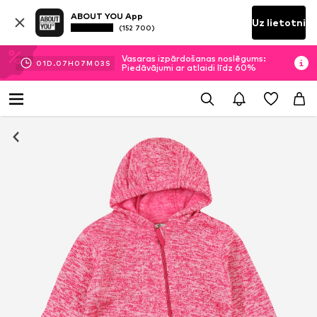
ABOUT YOU App
Uz lietotni
(152 700)
Vasaras izpārdošanas noslēgums:
01
D.
07
H
07
M
02
S
Piedāvājumi ar atlaidi līdz 60%