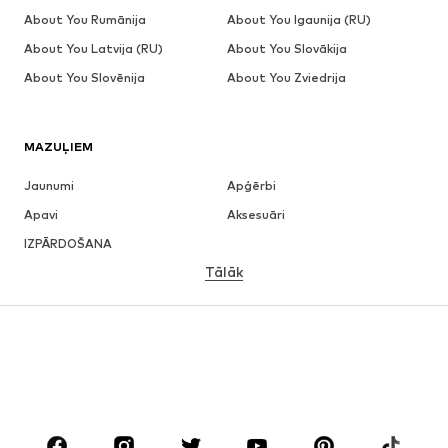
About You Rumānija
About You Igaunija (RU)
About You Latvija (RU)
About You Slovākija
About You Slovēnija
About You Zviedrija
MAZUĻIEM
Jaunumi
Apģērbi
Apavi
Aksesuāri
IZPĀRDOŠANA
Tālāk
MEITENĒM
Bērniem (izm. 92-140)
Pusaudžiem (izm. 140-176)
ZĒNIEM
Bērniem (izm. 92-140)
Pusaudžiem (izm. 140-176)