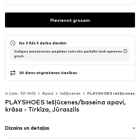
Pievienot grozam
No 3 līdz 5 darba dienām
Galīgais paredzamais piegādes laiks tiks parādīts tavā iepirkumu
grozā.
30 dienu atgriešanas tiesības
iem (izm. 92-140)
Apavi
Iešļūcenes
PLAYSHOES Iešļūcenes
PLAYSHOES Iešļūcenes/baseina apavi,
krāsa - Tirkīza, Jūraszils
Dizains un detaļas