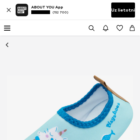
ABOUT YOU App
Uz lietotni
(152 700)