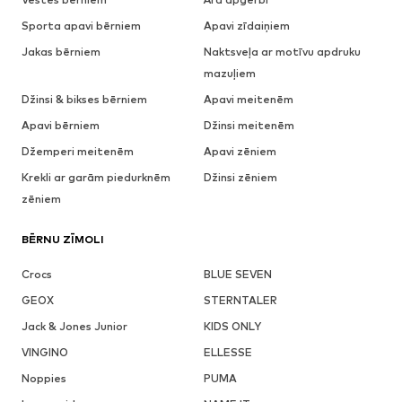
Sporta apavi bērniem
Apavi zīdaiņiem
Jakas bērniem
Naktsveļa ar motīvu apdruku
mazuļiem
Džinsi & bikses bērniem
Apavi meitenēm
Apavi bērniem
Džinsi meitenēm
Džemperi meitenēm
Apavi zēniem
Krekli ar garām piedurknēm
Džinsi zēniem
zēniem
BĒRNU ZĪMOLI
Crocs
BLUE SEVEN
GEOX
STERNTALER
Jack & Jones Junior
KIDS ONLY
VINGINO
ELLESSE
Noppies
PUMA