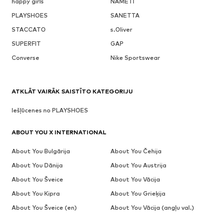
happy girls
NAME IT
PLAYSHOES
SANETTA
STACCATO
s.Oliver
SUPERFIT
GAP
Converse
Nike Sportswear
ATKLĀT VAIRĀK SAISTĪTO KATEGORIJU
Iešļūcenes no PLAYSHOES
ABOUT YOU X INTERNATIONAL
About You Bulgārija
About You Čehija
About You Dānija
About You Austrija
About You Šveice
About You Vācija
About You Kipra
About You Grieķija
About You Šveice (en)
About You Vācija (angļu val.)