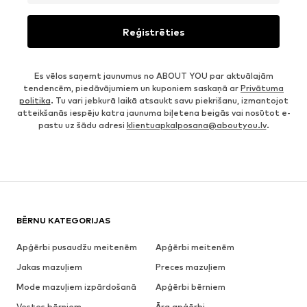
Reģistrēties
Es vēlos saņemt jaunumus no ABOUT YOU par aktuālajām
tendencēm, piedāvājumiem un kuponiem saskaņā ar
Privātuma
politika
. Tu vari jebkurā laikā atsaukt savu piekrišanu, izmantojot
atteikšanās iespēju katra jaunuma biļetena beigās vai nosūtot e-
pastu uz šādu adresi
klientuapkalposana@aboutyou.lv
.
BĒRNU KATEGORIJAS
Apģērbi pusaudžu meitenēm
Apģērbi meitenēm
Jakas mazuļiem
Preces mazuļiem
Mode mazuļiem izpārdošanā
Apģērbi bērniem
Vestes bērniem
Āra apģērbi