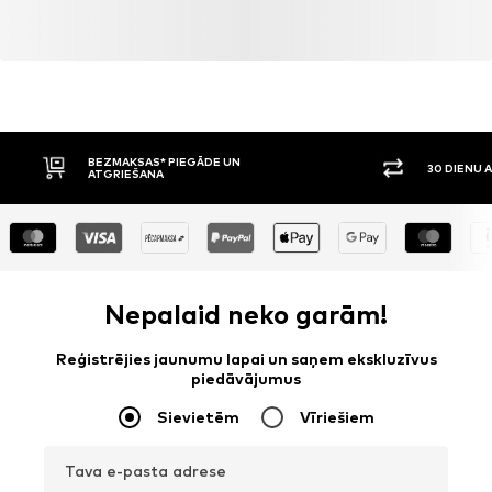
BEZMAKSAS* PIEGĀDE UN
30 DIENU 
ATGRIEŠANA
Nepalaid neko garām!
Reģistrējies jaunumu lapai un saņem ekskluzīvus
piedāvājumus
Sievietēm
Vīriešiem
Tava e-pasta adrese