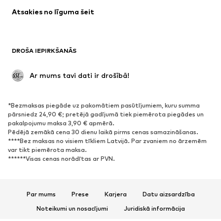
Atsakies no līguma šeit
DROŠA IEPIRKŠANĀS
 Ar mums tavi dati ir drošībā!
*Bezmaksas piegāde uz pakomātiem pasūtījumiem, kuru summa
pārsniedz 24,90 €; pretējā gadījumā tiek piemērota piegādes un
pakalpojumu maksa 3,90 € apmērā.
Pēdējā zemākā cena 30 dienu laikā pirms cenas samazināšanas.
****Bez maksas no visiem tīkliem Latvijā. Par zvaniem no ārzemēm
var tikt piemērota maksa.
******Visas cenas norādītas ar PVN.
Par mums
Prese
Karjera
Datu aizsardzība
Noteikumi un nosacījumi
Juridiskā informācija