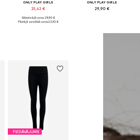
ONLY PLAY GIRLS
ONLY PLAY GIRLS
25,42 €
29,90 €
Sākotnējā cena: 29,90 €
, 146-152, 158-164
Pieejamie izmēri: 122-128, 134-140, 146-152, 158-164
Pieejamie izmēri: 122-128, 134-140, 146-152, 158-164
Pēdējā zemākā cena:
23,92 €
Pievienot grozam
Pievienot grozam
PIEDĀVĀJUMS