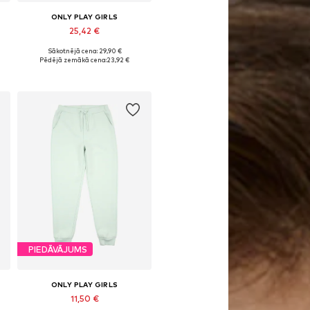
ONLY PLAY GIRLS
25,42 €
Sākotnējā cena: 29,90 €
, 146-152, 158-164
Pieejamie izmēri: 122-128, 134-140, 146-152, 158-164
Pēdējā zemākā cena:
23,92 €
Pievienot grozam
PIEDĀVĀJUMS
ONLY PLAY GIRLS
11,50 €