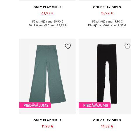
ONLY PLAY GIRLS
ONLY PLAY GIRLS
23,92 €
15,92 €
Sākotnējā cena: 29,90 €
Sākotnējā cena: 19,90 €
Pieejamie izmēri: 122-128, 134-140, 146-152, 158-164
Pieejamie izmēri: 122-128, 134-140
Pēdējā zemākā cena:
23,92 €
Pēdējā zemākā cena:
14,37 €
Pievienot grozam
Pievienot grozam
PIEDĀVĀJUMS
PIEDĀVĀJUMS
ONLY PLAY GIRLS
ONLY PLAY GIRLS
11,93 €
14,32 €