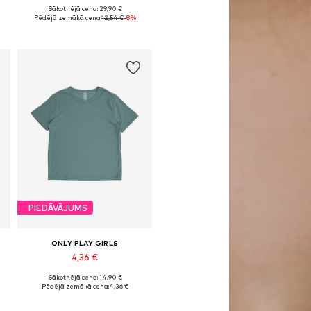
Sākotnējā cena: 29,90 €
34-140, 146-152
Pieejamie izmēri: 122-128, 134-140
Pēdējā zemākā cena:
12,54 €
-8%
Pievienot grozam
PIEDĀVĀJUMS
ONLY PLAY GIRLS
4,36 €
Sākotnējā cena: 14,90 €
Pieejamie izmēri: 122-128, 134-140
Pēdējā zemākā cena:
4,36 €
Pievienot grozam