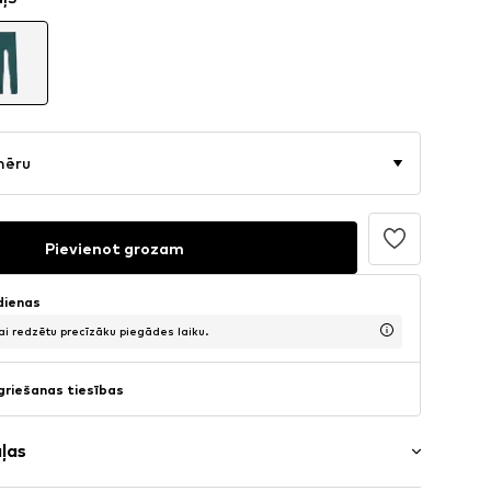
mēru
Pievienot grozam
 dienas
lai redzētu precīzāku piegādes laiku.
griešanas tiesības
aļas