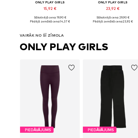
ONLY PLAY GIRLS
ONLY PLAY GIRLS
15,92 €
23,92 €
Sākotnējā cena: 19,90 €
Sākotnējā cena: 29,90 €
Pieejamie izmēri: 122-128, 134-140, 146-152, 158-164
Pieejamie izmēri: 122-128, 134-140
Pēdējā zemākā cena:
14,37 €
Pēdējā zemākā cena:
23,92 €
Pievienot grozam
Pievienot grozam
VAIRĀK NO ŠĪ ZĪMOLA
ONLY PLAY GIRLS
PIEDĀVĀJUMS
PIEDĀVĀJUMS