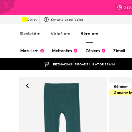
02
D
Outlet
Kontakti un palīdzība
Sievietēm
Vīriešiem
Bērniem
Mazuļiem
Meitenēm
Zēniem
Zīmoli
BEZMAKSAS* PIEGĀDE UN ATGRIEŠANA
Bērniem
Gandrīz i