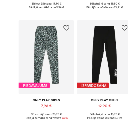
Sākotnējā cena: 19,90 €
Sākotnējā cena: 19,90 €
Pieejamie izmēri: 122-128
Pieejamie izmēri: 122-128, 1
Pēdējā zemākā cena:
9,54 €
Pēdējā zemākā cena:
13,41 €
Pievienot grozam
Pievienot grozam
PIEDĀVĀJUMS
IZPĀRDOŠANA
ONLY PLAY GIRLS
ONLY PLAY GIRLS
7,96 €
12,90 €
Sākotnējā cena: 26,90 €
Sākotnējā cena: 16,90 €
Pieejamie izmēri: 158-164
Pieejamie izmēri: 146-152
Pēdējā zemākā cena:
19,90 €
-60%
Pēdējā zemākā cena:
5,81 €
Pievienot grozam
Pievienot grozam