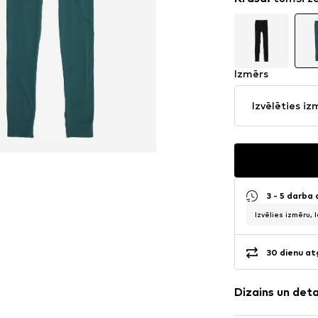
Izmērs
Izvēlēties iz
3 - 5 darba
Izvēlies izmēru, 
30 dienu at
Dizains un det