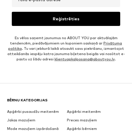
Reģistrēties
Es vēlos saņemt jaunumus no ABOUT YOU par aktuālajām
tendencēm, piedāvājumiem un kuponiem saskaņā ar
Privātuma
politika
. Tu vari jebkurā laikā atsaukt savu piekrišanu, izmantojot
atteikšanās iespēju katra jaunuma biļetena beigās vai nosūtot e-
pastu uz šādu adresi
klientuapkalposana@aboutyou.lv
.
BĒRNU KATEGORIJAS
Apģērbi pusaudžu meitenēm
Apģērbi meitenēm
Jakas mazuļiem
Preces mazuļiem
Mode mazuļiem izpārdošanā
Apģērbi bērniem