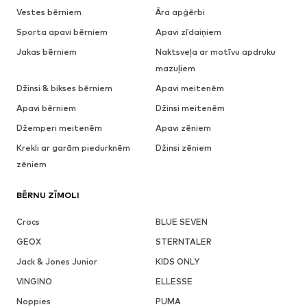
Vestes bērniem
Āra apģērbi
Sporta apavi bērniem
Apavi zīdaiņiem
Jakas bērniem
Naktsveļa ar motīvu apdruku
mazuļiem
Džinsi & bikses bērniem
Apavi meitenēm
Apavi bērniem
Džinsi meitenēm
Džemperi meitenēm
Apavi zēniem
Krekli ar garām piedurknēm
Džinsi zēniem
zēniem
BĒRNU ZĪMOLI
Crocs
BLUE SEVEN
GEOX
STERNTALER
Jack & Jones Junior
KIDS ONLY
VINGINO
ELLESSE
Noppies
PUMA