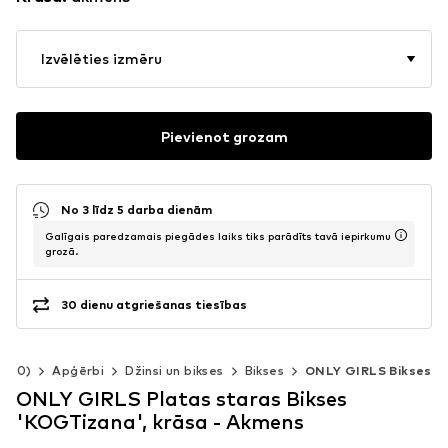
Izvēlēties izmēru
Pievienot grozam
No 3 līdz 5 darba dienām
Galīgais paredzamais piegādes laiks tiks parādīts tavā iepirkumu
grozā.
30 dienu atgriešanas tiesības
-140)
Apģērbi
Džinsi un bikses
Bikses
ONLY GIRLS Bikses
ONLY GIRLS Platas staras Bikses
'KOGTizana', krāsa - Akmens