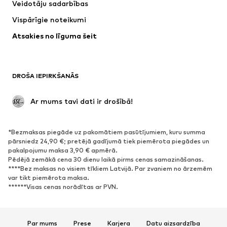
Veidotāju sadarbības
Vispārīgie noteikumi
Atsakies no līguma šeit
DROŠA IEPIRKŠANĀS
 Ar mums tavi dati ir drošībā!
*Bezmaksas piegāde uz pakomātiem pasūtījumiem, kuru summa
pārsniedz 24,90 €; pretējā gadījumā tiek piemērota piegādes un
pakalpojumu maksa 3,90 € apmērā.
Pēdējā zemākā cena 30 dienu laikā pirms cenas samazināšanas.
****Bez maksas no visiem tīkliem Latvijā. Par zvaniem no ārzemēm
var tikt piemērota maksa.
******Visas cenas norādītas ar PVN.
Par mums
Prese
Karjera
Datu aizsardzība