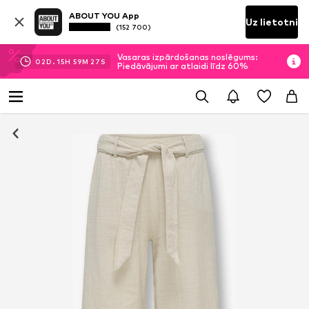
ABOUT YOU App
Uz lietotni
(152 700)
Vasaras izpārdošanas noslēgums:
02
D.
15
H
59
M
26
S
Piedāvājumi ar atlaidi līdz 60%