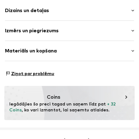
Dizains un detaļas
Vienkrāsas
Izmērs un piegriezums
Kokvilna
Drapēts/ciešs
Garums: Garš/maksi
Ar jostu/auklu
Materiāls un kopšana
Piegriezums: Platas staras
Sānu kabatas
Mīksta saķere
Materiāls: 100% Kokvilna
Jostas cilpas
Ziņot par problēmu
Preces Nr.
KON4974003000001
Coins
Iegādājies šo preci tagad un saņem līdz pat 
+ 32 
Coins
, ko vari izmantot, lai saņemtu atlaides.