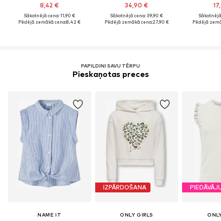
8,42 €
34,90 €
17
Sākotnējā cena: 11,90 €
Sākotnējā cena: 39,90 €
Sākotnējā 
Pēdējā zemākā cena:
8,42 €
Pēdējā zemākā cena:
27,90 €
Pēdējā zemā
PAPILDINI SAVU TĒRPU
Pieskaņotas preces
IZPĀRDOŠANA
PIEDĀVĀJ
NAME IT
ONLY GIRLS
ONLY