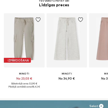
TEV VARĒTU PATIKT ARĪ
Līdzīgas preces
IZPĀRDOŠANA
MINOTI
MINOTI
MI
No 23,03 €
No 34,90 €
No 3
Sākotnējā cena: 32,90 €
Pēdējā zemākā cena:
18,42 €
Sekot