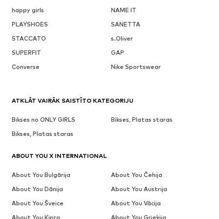
happy girls
NAME IT
PLAYSHOES
SANETTA
STACCATO
s.Oliver
SUPERFIT
GAP
Converse
Nike Sportswear
ATKLĀT VAIRĀK SAISTĪTO KATEGORIJU
Bikses no ONLY GIRLS
Bikses, Platas staras
Bikses, Platas staras
ABOUT YOU X INTERNATIONAL
About You Bulgārija
About You Čehija
About You Dānija
About You Austrija
About You Šveice
About You Vācija
About You Kipra
About You Grieķija