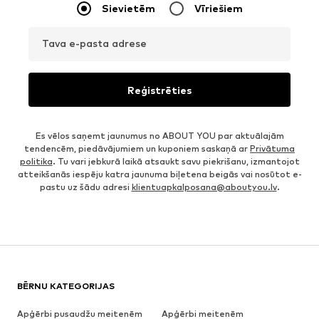
Sievietēm
Vīriešiem
Tava e-pasta adrese
Reģistrēties
Es vēlos saņemt jaunumus no ABOUT YOU par aktuālajām
tendencēm, piedāvājumiem un kuponiem saskaņā ar
Privātuma
politika
. Tu vari jebkurā laikā atsaukt savu piekrišanu, izmantojot
atteikšanās iespēju katra jaunuma biļetena beigās vai nosūtot e-
pastu uz šādu adresi
klientuapkalposana@aboutyou.lv
.
BĒRNU KATEGORIJAS
Apģērbi pusaudžu meitenēm
Apģērbi meitenēm