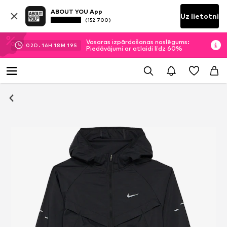
ABOUT YOU App
Uz lietotni
(152 700)
Vasaras izpārdošanas noslēgums:
02
D.
16
H
18
M
18
S
Piedāvājumi ar atlaidi līdz 60%