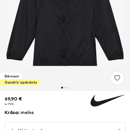
Bērniem
Gandrīz izpārdots
69,90 €
69,90 €
ar PVN
ar PVN
Krāsa
:
melns