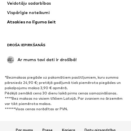
Veidotāju sadarbības
Vispārīgie noteikumi
Atsakies no līguma šeit
DROŠA IEPIRKŠANĀS
 Ar mums tavi dati ir drošībā!
*Bezmaksas piegāde uz pakomātiem pasūtījumiem, kuru summa
pārsniedz 24,90 €; pretējā gadījumā tiek piemērota piegādes un
pakalpojumu maksa 3,90 € apmērā.
Pēdējā zemākā cena 30 dienu laikā pirms cenas samazināšanas.
****Bez maksas no visiem tīkliem Latvijā. Par zvaniem no ārzemēm
var tikt piemērota maksa.
******Visas cenas norādītas ar PVN.
Par mums
Prese
Karjera
Datu aizsardzība