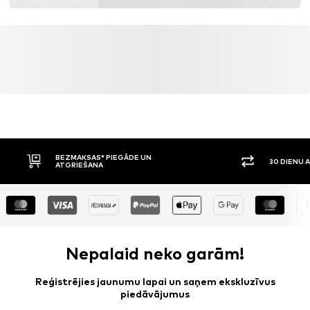
BEZMAKSAS* PIEGĀDE UN
30 DIENU 
ATGRIEŠANA
Nepalaid neko garām!
Reģistrējies jaunumu lapai un saņem ekskluzīvus
piedāvājumus