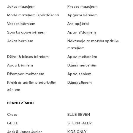
Jakas mazuļiem
Preces mazuļiem
Mode mazuļiem izpārdošanā
Apģērbi bērniem
Vestes bērniem
Āra apģērbi
Sporta apavi bērniem
Apavi zīdaiņiem
Jakas bērniem
Naktsveļa ar motīvu apdruku
mazuļiem
Džinsi & bikses bērniem
Apavi meitenēm
Apavi bērniem
Džinsi meitenēm
Džemperi meitenēm
Apavi zēniem
Krekli ar garām piedurknēm
Džinsi zēniem
zēniem
BĒRNU ZĪMOLI
Crocs
BLUE SEVEN
GEOX
STERNTALER
Jack & Jones Junior
KIDS ONLY