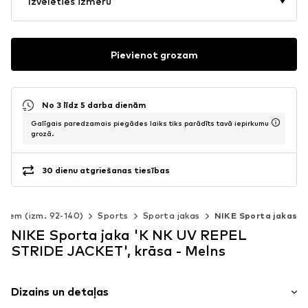
Izvēlēties izmēru
Pievienot grozam
No 3 līdz 5 darba dienām
Galīgais paredzamais piegādes laiks tiks parādīts tavā iepirkumu
grozā.
30 dienu atgriešanas tiesības
rniem (izm. 92-140)
Sports
Sporta jakas
NIKE Sporta jakas
NIKE Sporta jaka 'K NK UV REPEL
STRIDE JACKET', krāsa - Melns
Dizains un detaļas