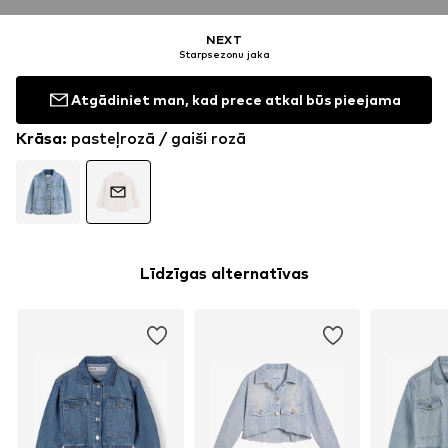
NEXT
Starpsezonu jaka
Atgādiniet man, kad prece atkal būs pieejama
Krāsa
:
pasteļrozā / gaiši rozā
Līdzīgas alternatīvas